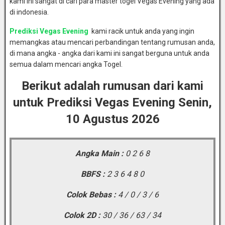
kami ini sangat di cari para master togel Vegas Evening yang ada
di indonesia.
Prediksi Vegas Evening
kami racik untuk anda yang ingin
memangkas atau mencari perbandingan tentang rumusan anda,
di mana angka - angka dari kami ini sangat berguna untuk anda
semua dalam mencari angka Togel.
Berikut adalah rumusan dari kami
untuk Prediksi Vegas Evening Senin,
10 Agustus 2026
Angka Main :
0 2 6 8
BBFS :
2 3 6 4 8 0
Colok Bebas :
4 / 0 / 3 / 6
Colok 2D :
30 / 36 / 63 / 34