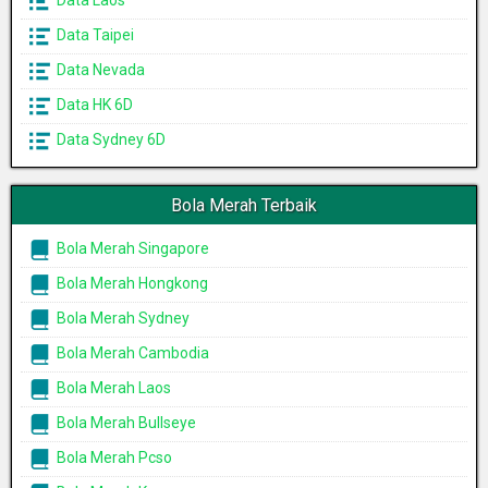
Data Laos
Data Taipei
Data Nevada
Data HK 6D
Data Sydney 6D
Bola Merah Terbaik
Bola Merah Singapore
Bola Merah Hongkong
Bola Merah Sydney
Bola Merah Cambodia
Bola Merah Laos
Bola Merah Bullseye
Bola Merah Pcso