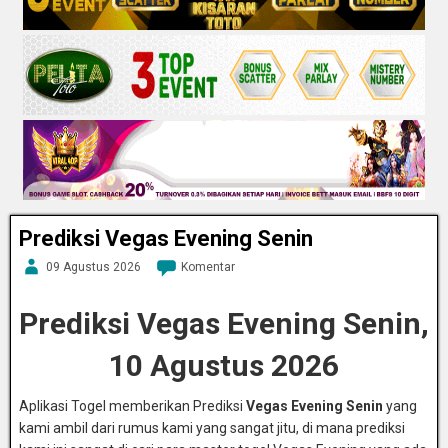
Prediksi Vegas Evening Senin
09 Agustus 2026
Komentar
Prediksi Vegas Evening Senin,
10 Agustus 2026
Aplikasi Togel memberikan Prediksi
Vegas Evening Senin
yang
kami ambil dari rumus kami yang sangat jitu, di mana prediksi