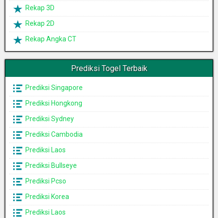
Rekap 3D
Rekap 2D
Rekap Angka CT
Prediksi Togel Terbaik
Prediksi Singapore
Prediksi Hongkong
Prediksi Sydney
Prediksi Cambodia
Prediksi Laos
Prediksi Bullseye
Prediksi Pcso
Prediksi Korea
Prediksi Laos