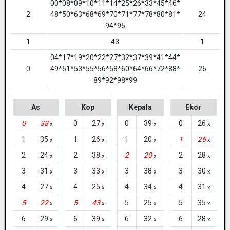
00*08*09*10*11*14*25*26*33*45*46*
2
48*50*63*68*69*70*71*77*78*80*81*
24
94*95
1
43
1
04*17*19*20*22*27*32*37*39*41*44*
0
49*51*53*55*56*58*60*64*66*72*88*
26
89*92*98*99
As
Kop
Kepala
Ekor
0
38
0
27
0
39
0
26
x
x
x
x
1
35
1
26
1
20
1
26
x
x
x
x
2
24
2
38
2
20
2
28
x
x
x
x
3
31
3
33
3
38
3
30
x
x
x
x
4
27
4
25
4
34
4
31
x
x
x
x
5
22
5
43
5
25
5
35
x
x
x
x
6
29
6
39
6
32
6
28
x
x
x
x