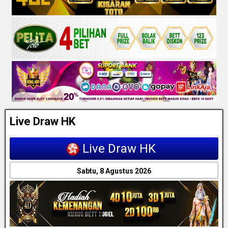
Live Draw HK