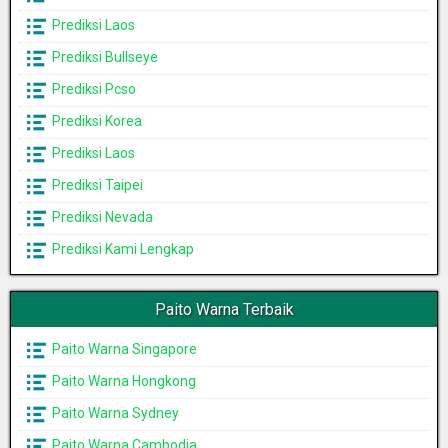
Prediksi Laos
Prediksi Bullseye
Prediksi Pcso
Prediksi Korea
Prediksi Laos
Prediksi Taipei
Prediksi Nevada
Prediksi Kami Lengkap
Paito Warna Terbaik
Paito Warna Singapore
Paito Warna Hongkong
Paito Warna Sydney
Paito Warna Cambodia