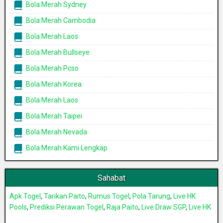
Bola Merah Sydney
Bola Merah Cambodia
Bola Merah Laos
Bola Merah Bullseye
Bola Merah Pcso
Bola Merah Korea
Bola Merah Laos
Bola Merah Taipei
Bola Merah Nevada
Bola Merah Kami Lengkap
Sahabat
Apk Togel
,
Tarikan Paito
,
Rumus Togel
,
Pola Tarung
,
Live HK
Pools
,
Prediksi Perawan Togel
,
Raja Paito
,
Live Draw SGP
,
Live HK