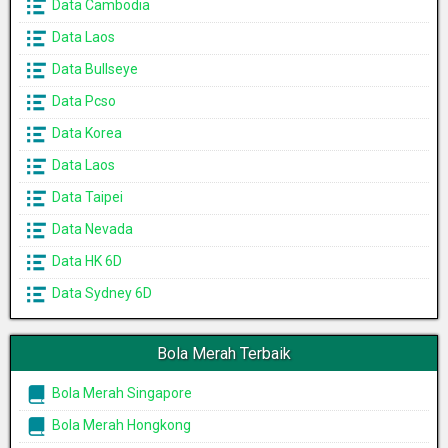
Data Cambodia
Data Laos
Data Bullseye
Data Pcso
Data Korea
Data Laos
Data Taipei
Data Nevada
Data HK 6D
Data Sydney 6D
Bola Merah Terbaik
Bola Merah Singapore
Bola Merah Hongkong