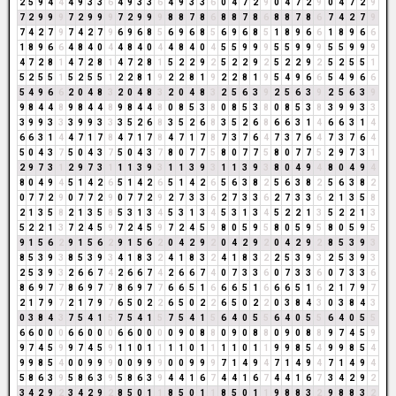
2
5
9
4
4
4
9
3
3
6
4
9
3
3
6
4
9
3
3
6
0
4
7
2
9
0
4
7
2
9
0
4
7
2
9
7
2
9
9
9
7
2
9
9
9
7
2
9
9
9
8
8
7
8
6
8
8
7
8
6
8
8
7
8
6
7
4
2
7
9
7
4
2
7
9
7
4
2
7
9
6
9
6
8
5
6
9
6
8
5
6
9
6
8
5
1
8
9
6
6
1
8
9
6
6
1
8
9
6
6
4
8
4
0
4
4
8
4
0
4
4
8
4
0
4
5
5
9
9
9
5
5
9
9
9
5
5
9
9
9
4
7
2
8
1
4
7
2
8
1
4
7
2
8
1
5
2
2
9
2
5
2
2
9
2
5
2
2
9
2
5
2
5
5
1
5
2
5
5
1
5
2
5
5
1
2
2
8
1
9
2
2
8
1
9
2
2
8
1
9
5
4
9
6
6
5
4
9
6
6
5
4
9
6
6
2
0
4
8
3
2
0
4
8
3
2
0
4
8
3
2
5
6
3
9
2
5
6
3
9
2
5
6
3
9
9
8
4
4
8
9
8
4
4
8
9
8
4
4
8
0
8
5
3
8
0
8
5
3
8
0
8
5
3
8
3
9
9
3
3
3
9
9
3
3
3
9
9
3
3
3
5
2
6
8
3
5
2
6
8
3
5
2
6
8
6
6
3
1
4
6
6
3
1
4
6
6
3
1
4
4
7
1
7
8
4
7
1
7
8
4
7
1
7
8
7
3
7
6
4
7
3
7
6
4
7
3
7
6
4
5
0
4
3
7
5
0
4
3
7
5
0
4
3
7
8
0
7
7
5
8
0
7
7
5
8
0
7
7
5
2
9
7
3
1
2
9
7
3
1
2
9
7
3
1
1
1
3
9
3
1
1
3
9
3
1
1
3
9
3
8
0
4
9
4
8
0
4
9
4
8
0
4
9
4
5
1
4
2
6
5
1
4
2
6
5
1
4
2
6
5
6
3
8
2
5
6
3
8
2
5
6
3
8
2
0
7
7
2
9
0
7
7
2
9
0
7
7
2
9
2
7
3
3
6
2
7
3
3
6
2
7
3
3
6
2
1
3
5
8
2
1
3
5
8
2
1
3
5
8
5
3
1
3
4
5
3
1
3
4
5
3
1
3
4
5
2
2
1
3
5
2
2
1
3
5
2
2
1
3
7
2
4
5
9
7
2
4
5
9
7
2
4
5
9
8
0
5
9
5
8
0
5
9
5
8
0
5
9
5
9
1
5
6
2
9
1
5
6
2
9
1
5
6
2
0
4
2
9
2
0
4
2
9
2
0
4
2
9
2
8
5
3
9
3
8
5
3
9
3
8
5
3
9
3
4
1
8
3
2
4
1
8
3
2
4
1
8
3
2
2
5
3
9
3
2
5
3
9
3
2
5
3
9
3
2
6
6
7
4
2
6
6
7
4
2
6
6
7
4
0
7
3
3
6
0
7
3
3
6
0
7
3
3
6
8
6
9
7
7
8
6
9
7
7
8
6
9
7
7
6
6
5
1
6
6
6
5
1
6
6
6
5
1
6
2
1
7
9
7
2
1
7
9
7
2
1
7
9
7
6
5
0
2
2
6
5
0
2
2
6
5
0
2
2
0
3
8
4
3
0
3
8
4
3
0
3
8
4
3
7
5
4
1
5
7
5
4
1
5
7
5
4
1
5
6
4
0
5
5
6
4
0
5
5
6
4
0
5
5
6
6
0
0
0
6
6
0
0
0
6
6
0
0
0
0
9
0
8
8
0
9
0
8
8
0
9
0
8
8
9
7
4
5
9
9
7
4
5
9
9
7
4
5
9
1
1
0
1
1
1
1
0
1
1
1
1
0
1
1
9
9
8
5
4
9
9
8
5
4
9
9
8
5
4
0
0
9
9
9
0
0
9
9
9
0
0
9
9
9
7
1
4
9
4
7
1
4
9
4
7
1
4
9
4
5
8
6
3
9
5
8
6
3
9
5
8
6
3
9
4
4
1
6
7
4
4
1
6
7
4
4
1
6
7
3
4
2
9
2
3
4
2
9
2
3
4
2
9
2
8
5
0
1
1
8
5
0
1
1
8
5
0
1
1
9
8
8
3
2
9
8
8
3
2