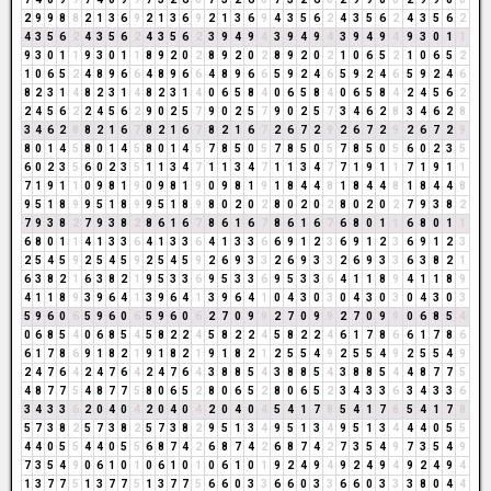
2
9
9
8
8
2
1
3
6
9
2
1
3
6
9
2
1
3
6
9
4
3
5
6
2
4
3
5
6
2
4
3
5
6
2
4
3
5
6
2
4
3
5
6
2
4
3
5
6
2
3
9
4
9
4
3
9
4
9
4
3
9
4
9
4
9
3
0
1
1
9
3
0
1
1
9
3
0
1
1
8
9
2
0
2
8
9
2
0
2
8
9
2
0
2
1
0
6
5
2
1
0
6
5
2
1
0
6
5
2
4
8
9
6
6
4
8
9
6
6
4
8
9
6
6
5
9
2
4
6
5
9
2
4
6
5
9
2
4
6
8
2
3
1
4
8
2
3
1
4
8
2
3
1
4
0
6
5
8
4
0
6
5
8
4
0
6
5
8
4
2
4
5
6
2
2
4
5
6
2
2
4
5
6
2
9
0
2
5
7
9
0
2
5
7
9
0
2
5
7
3
4
6
2
8
3
4
6
2
8
3
4
6
2
8
8
2
1
6
7
8
2
1
6
7
8
2
1
6
7
2
6
7
2
9
2
6
7
2
9
2
6
7
2
9
8
0
1
4
5
8
0
1
4
5
8
0
1
4
5
7
8
5
0
5
7
8
5
0
5
7
8
5
0
5
6
0
2
3
5
6
0
2
3
5
6
0
2
3
5
1
1
3
4
7
1
1
3
4
7
1
1
3
4
7
7
1
9
1
1
7
1
9
1
1
7
1
9
1
1
0
9
8
1
9
0
9
8
1
9
0
9
8
1
9
1
8
4
4
8
1
8
4
4
8
1
8
4
4
8
9
5
1
8
9
9
5
1
8
9
9
5
1
8
9
8
0
2
0
2
8
0
2
0
2
8
0
2
0
2
7
9
3
8
2
7
9
3
8
2
7
9
3
8
2
8
6
1
6
7
8
6
1
6
7
8
6
1
6
7
6
8
0
1
1
6
8
0
1
1
6
8
0
1
1
4
1
3
3
6
4
1
3
3
6
4
1
3
3
6
6
9
1
2
3
6
9
1
2
3
6
9
1
2
3
2
5
4
5
9
2
5
4
5
9
2
5
4
5
9
2
6
9
3
3
2
6
9
3
3
2
6
9
3
3
6
3
8
2
1
6
3
8
2
1
6
3
8
2
1
9
5
3
3
6
9
5
3
3
6
9
5
3
3
6
4
1
1
8
9
4
1
1
8
9
4
1
1
8
9
3
9
6
4
1
3
9
6
4
1
3
9
6
4
1
0
4
3
0
3
0
4
3
0
3
0
4
3
0
3
5
9
6
0
6
5
9
6
0
6
5
9
6
0
6
2
7
0
9
9
2
7
0
9
9
2
7
0
9
9
0
6
8
5
4
0
6
8
5
4
0
6
8
5
4
5
8
2
2
4
5
8
2
2
4
5
8
2
2
4
6
1
7
8
6
6
1
7
8
6
6
1
7
8
6
9
1
8
2
1
9
1
8
2
1
9
1
8
2
1
2
5
5
4
9
2
5
5
4
9
2
5
5
4
9
2
4
7
6
4
2
4
7
6
4
2
4
7
6
4
3
8
8
5
4
3
8
8
5
4
3
8
8
5
4
4
8
7
7
5
4
8
7
7
5
4
8
7
7
5
8
0
6
5
2
8
0
6
5
2
8
0
6
5
2
3
4
3
3
6
3
4
3
3
6
3
4
3
3
6
2
0
4
0
4
2
0
4
0
4
2
0
4
0
4
5
4
1
7
8
5
4
1
7
8
5
4
1
7
8
5
7
3
8
2
5
7
3
8
2
5
7
3
8
2
9
5
1
3
4
9
5
1
3
4
9
5
1
3
4
4
4
0
5
5
4
4
0
5
5
4
4
0
5
5
6
8
7
4
2
6
8
7
4
2
6
8
7
4
2
7
3
5
4
9
7
3
5
4
9
7
3
5
4
9
0
6
1
0
1
0
6
1
0
1
0
6
1
0
1
9
2
4
9
4
9
2
4
9
4
9
2
4
9
4
1
3
7
7
5
1
3
7
7
5
1
3
7
7
5
6
6
0
3
3
6
6
0
3
3
6
6
0
3
3
3
8
0
4
4