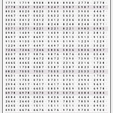
1
7
1
9
1
1
7
1
9
1
8
9
0
8
8
8
9
0
8
8
8
9
0
8
8
2
7
7
8
6
2
7
7
8
6
2
7
7
8
6
9
2
4
7
2
9
2
4
7
2
9
2
4
7
2
5
9
8
7
6
5
9
8
7
6
5
9
8
7
6
8
0
2
0
2
8
0
2
0
2
8
0
2
0
2
3
9
0
0
0
3
9
0
0
0
3
9
0
0
0
4
4
6
7
4
4
4
6
7
4
4
4
6
7
4
5
6
3
2
5
5
6
3
2
5
5
6
3
2
5
3
0
3
6
9
3
0
3
6
9
3
0
3
6
9
3
4
1
2
3
3
4
1
2
3
3
4
1
2
3
0
2
0
6
6
0
2
0
6
6
0
2
0
6
6
9
2
3
0
3
9
2
3
0
3
9
2
3
0
3
8
2
4
8
3
8
2
4
8
3
8
2
4
8
3
0
3
7
1
8
0
3
7
1
8
0
3
7
1
8
8
2
2
1
3
8
2
2
1
3
8
2
2
1
3
0
9
8
3
2
0
9
8
3
2
0
9
8
3
2
1
4
0
9
9
1
4
0
9
9
1
4
0
9
9
3
8
1
2
3
3
8
1
2
3
3
8
1
2
3
8
6
9
7
7
8
6
9
7
7
8
6
9
7
7
5
9
1
3
4
5
9
1
3
4
5
9
1
3
4
9
1
3
5
8
9
1
3
5
8
9
1
3
5
8
5
1
9
9
9
5
1
9
9
9
5
1
9
9
9
1
2
2
9
2
1
2
2
9
2
1
2
2
9
2
4
4
9
7
7
4
4
9
7
7
4
4
9
7
7
3
0
2
0
2
3
0
2
0
2
3
0
2
0
2
7
2
4
6
1
7
2
4
6
1
7
2
4
6
1
5
8
3
6
9
5
8
3
6
9
5
8
3
6
9
8
0
0
7
7
8
0
0
7
7
8
0
0
7
7
9
8
7
6
4
9
8
7
6
4
9
8
7
6
4
0
5
4
8
3
0
5
4
8
3
0
5
4
8
3
8
6
7
2
9
8
6
7
2
9
8
6
7
2
9
7
3
9
0
9
7
3
9
0
9
7
3
9
0
9
4
4
6
5
2
4
4
6
5
2
4
4
6
5
2
2
3
1
6
7
2
3
1
6
7
2
3
1
6
7
1
7
3
8
2
1
7
3
8
2
1
7
3
8
2
5
3
8
7
6
5
3
8
7
6
5
3
8
7
6
0
8
2
3
5
0
8
2
3
5
0
8
2
3
5
7
5
5
5
1
7
5
5
5
1
7
5
5
5
1
2
5
3
3
6
2
5
3
3
6
2
5
3
3
6
8
6
3
1
4
8
6
3
1
4
8
6
3
1
4
5
0
9
6
6
5
0
9
6
6
5
0
9
6
6
1
7
5
0
5
1
7
5
0
5
1
7
5
0
5
0
7
3
1
4
0
7
3
1
4
0
7
3
1
4
2
9
9
4
4
2
9
9
4
4
2
9
9
4
4
9
4
1
7
8
9
4
1
7
8
9
4
1
7
8
9
6
9
1
1
9
6
9
1
1
9
6
9
1
1
6
6
5
3
8
6
6
5
3
8
6
6
5
3
8
5
8
5
9
5
5
8
5
9
5
5
8
5
9
5
6
9
7
8
6
6
9
7
8
6
6
9
7
8
6
5
0
7
0
7
5
0
7
0
7
5
0
7
0
7
4
0
8
4
3
4
0
8
4
3
4
0
8
4
3
0
4
3
6
9
0
4
3
6
9
0
4
3
6
9
4
6
6
4
1
4
6
6
4
1
4
6
6
4
1
2
6
4
0
4
2
6
4
0
4
2
6
4
0
4
7
8
5
9
5
7
8
5
9
5
7
8
5
9
5
4
2
4
5
9
4
2
4
5
9
4
2
4
5
9
1
5
1
1
2
1
5
1
1
2
1
5
1
1
2
0
9
5
3
8
0
9
5
3
8
0
9
5
3
8
6
6
7
6
4
6
6
7
6
4
6
6
7
6
4
9
7
0
0
0
9
7
0
0
0
9
7
0
0
0