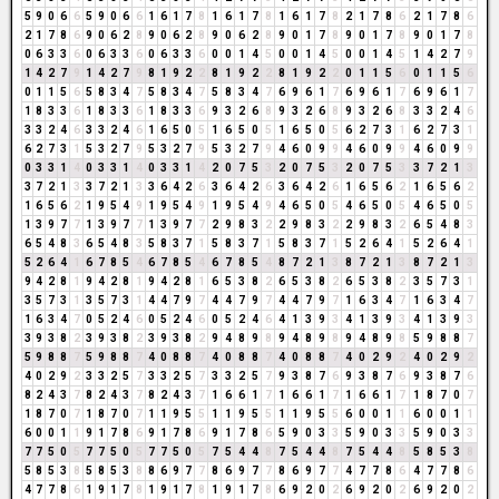
5
9
0
6
6
5
9
0
6
6
1
6
1
7
8
1
6
1
7
8
1
6
1
7
8
2
1
7
8
6
2
1
7
8
6
2
1
7
8
6
9
0
6
2
8
9
0
6
2
8
9
0
6
2
8
9
0
1
7
8
9
0
1
7
8
9
0
1
7
8
0
6
3
3
6
0
6
3
3
6
0
6
3
3
6
0
0
1
4
5
0
0
1
4
5
0
0
1
4
5
1
4
2
7
9
1
4
2
7
9
1
4
2
7
9
8
1
9
2
2
8
1
9
2
2
8
1
9
2
2
0
1
1
5
6
0
1
1
5
6
0
1
1
5
6
5
8
3
4
7
5
8
3
4
7
5
8
3
4
7
6
9
6
1
7
6
9
6
1
7
6
9
6
1
7
1
8
3
3
6
1
8
3
3
6
1
8
3
3
6
9
3
2
6
8
9
3
2
6
8
9
3
2
6
8
3
3
2
4
6
3
3
2
4
6
3
3
2
4
6
1
6
5
0
5
1
6
5
0
5
1
6
5
0
5
6
2
7
3
1
6
2
7
3
1
6
2
7
3
1
5
3
2
7
9
5
3
2
7
9
5
3
2
7
9
4
6
0
9
9
4
6
0
9
9
4
6
0
9
9
0
3
3
1
4
0
3
3
1
4
0
3
3
1
4
2
0
7
5
3
2
0
7
5
3
2
0
7
5
3
3
7
2
1
3
3
7
2
1
3
3
7
2
1
3
3
6
4
2
6
3
6
4
2
6
3
6
4
2
6
1
6
5
6
2
1
6
5
6
2
1
6
5
6
2
1
9
5
4
9
1
9
5
4
9
1
9
5
4
9
4
6
5
0
5
4
6
5
0
5
4
6
5
0
5
1
3
9
7
7
1
3
9
7
7
1
3
9
7
7
2
9
8
3
2
2
9
8
3
2
2
9
8
3
2
6
5
4
8
3
6
5
4
8
3
6
5
4
8
3
5
8
3
7
1
5
8
3
7
1
5
8
3
7
1
5
2
6
4
1
5
2
6
4
1
5
2
6
4
1
6
7
8
5
4
6
7
8
5
4
6
7
8
5
4
8
7
2
1
3
8
7
2
1
3
8
7
2
1
3
9
4
2
8
1
9
4
2
8
1
9
4
2
8
1
6
5
3
8
2
6
5
3
8
2
6
5
3
8
2
3
5
7
3
1
3
5
7
3
1
3
5
7
3
1
4
4
7
9
7
4
4
7
9
7
4
4
7
9
7
1
6
3
4
7
1
6
3
4
7
1
6
3
4
7
0
5
2
4
6
0
5
2
4
6
0
5
2
4
6
4
1
3
9
3
4
1
3
9
3
4
1
3
9
3
3
9
3
8
2
3
9
3
8
2
3
9
3
8
2
9
4
8
9
8
9
4
8
9
8
9
4
8
9
8
5
9
8
8
7
5
9
8
8
7
5
9
8
8
7
4
0
8
8
7
4
0
8
8
7
4
0
8
8
7
4
0
2
9
2
4
0
2
9
2
4
0
2
9
2
3
3
2
5
7
3
3
2
5
7
3
3
2
5
7
9
3
8
7
6
9
3
8
7
6
9
3
8
7
6
8
2
4
3
7
8
2
4
3
7
8
2
4
3
7
1
6
6
1
7
1
6
6
1
7
1
6
6
1
7
1
8
7
0
7
1
8
7
0
7
1
8
7
0
7
1
1
9
5
5
1
1
9
5
5
1
1
9
5
5
6
0
0
1
1
6
0
0
1
1
6
0
0
1
1
9
1
7
8
6
9
1
7
8
6
9
1
7
8
6
5
9
0
3
3
5
9
0
3
3
5
9
0
3
3
7
7
5
0
5
7
7
5
0
5
7
7
5
0
5
7
5
4
4
8
7
5
4
4
8
7
5
4
4
8
5
8
5
3
8
5
8
5
3
8
5
8
5
3
8
8
6
9
7
7
8
6
9
7
7
8
6
9
7
7
4
7
7
8
6
4
7
7
8
6
4
7
7
8
6
1
9
1
7
8
1
9
1
7
8
1
9
1
7
8
6
9
2
0
2
6
9
2
0
2
6
9
2
0
2