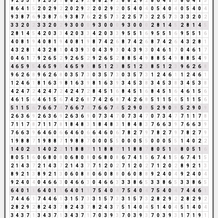
9
2
5
5
1
9
2
5
5
1
8
8
2
9
2
8
8
2
9
2
8
8
2
9
2
8
6
4
1
5
8
6
4
1
5
8
6
4
1
5
2
0
2
9
2
2
0
2
9
2
2
0
2
9
2
0
5
4
0
4
0
5
4
0
4
0
5
4
0
4
9
3
8
7
6
9
3
8
7
6
9
3
8
7
6
2
2
5
7
3
2
2
5
7
3
2
2
5
7
3
3
3
2
0
2
3
3
2
0
2
3
3
2
0
2
9
3
0
0
0
9
3
0
0
0
9
3
0
0
0
2
8
1
4
5
2
8
1
4
5
2
8
1
4
5
4
2
0
3
3
4
2
0
3
3
4
2
0
3
3
9
5
5
1
6
9
5
5
1
6
9
5
5
1
6
4
0
8
1
9
4
0
8
1
9
4
0
8
1
9
8
7
4
2
6
8
7
4
2
6
8
7
4
2
6
4
3
2
8
1
4
3
2
8
1
4
3
2
8
1
0
4
3
9
3
0
4
3
9
3
0
4
3
9
3
0
4
6
1
7
0
4
6
1
7
0
4
6
1
7
9
2
6
5
2
9
2
6
5
2
9
2
6
5
2
8
8
5
4
9
8
8
5
4
9
8
8
5
4
9
4
6
5
9
5
4
6
5
9
5
4
6
5
9
5
8
5
1
2
3
8
5
1
2
3
8
5
1
2
3
9
6
2
6
8
9
6
2
6
8
9
6
2
6
8
0
3
5
7
3
0
3
5
7
3
0
3
5
7
3
1
2
4
6
1
1
2
4
6
1
1
2
4
6
1
8
1
6
3
9
8
1
6
3
9
8
1
6
3
9
3
4
5
3
8
3
4
5
3
8
3
4
5
3
8
4
2
4
7
2
4
2
4
7
2
4
2
4
7
2
8
4
5
1
6
8
4
5
1
6
8
4
5
1
6
4
6
1
5
6
4
6
1
5
6
4
6
1
5
6
7
4
2
6
8
7
4
2
6
8
7
4
2
6
8
5
1
1
5
6
5
1
1
5
6
5
1
1
5
6
7
6
6
7
4
7
6
6
7
4
7
6
6
7
4
5
2
9
0
9
5
2
9
0
9
5
2
9
0
9
2
6
3
6
9
2
6
3
6
9
2
6
3
6
9
0
7
3
4
7
0
7
3
4
7
0
7
3
4
7
7
1
1
7
8
7
1
1
7
8
7
1
1
7
8
1
8
4
8
3
1
8
4
8
3
1
8
4
8
3
7
6
6
3
9
7
6
6
3
9
7
6
6
3
9
6
4
6
0
6
6
4
6
0
6
6
4
6
0
6
7
8
2
7
9
7
8
2
7
9
7
8
2
7
9
1
9
8
8
7
1
9
8
8
7
1
9
8
8
7
0
0
0
5
5
0
0
0
5
5
0
0
0
5
5
1
4
0
2
2
1
4
0
2
2
1
4
0
2
2
1
1
8
8
7
1
1
8
8
7
1
1
8
8
7
8
0
5
1
6
8
0
5
1
6
8
0
5
1
6
0
6
8
0
8
0
6
8
0
8
0
6
8
0
8
6
7
4
1
5
6
7
4
1
5
6
7
4
1
5
2
1
4
3
7
2
1
4
3
7
2
1
4
3
7
7
1
2
0
2
7
1
2
0
2
7
1
2
0
2
8
9
2
1
3
8
9
2
1
3
8
9
2
1
3
0
6
0
8
8
0
6
0
8
8
0
6
0
8
8
9
2
4
0
4
9
2
4
0
4
9
2
4
0
4
0
4
6
6
3
0
4
6
6
3
0
4
6
6
3
3
3
8
6
5
3
3
8
6
5
3
3
8
6
5
6
4
0
1
1
6
4
0
1
1
6
4
0
1
1
7
5
4
0
4
7
5
4
0
4
7
5
4
0
4
7
4
4
6
1
7
4
4
6
1
7
4
4
6
1
3
1
5
7
3
3
1
5
7
3
3
1
5
7
3
2
8
2
9
2
2
8
2
9
2
2
8
2
9
2
8
2
4
3
7
8
2
4
3
7
8
2
4
3
7
5
1
4
0
4
5
1
4
0
4
5
1
4
0
4
3
4
3
7
1
3
4
3
7
1
3
4
3
7
1
7
0
3
9
3
7
0
3
9
3
7
0
3
9
3
1
7
1
9
1