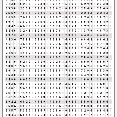
5
2
3
0
3
5
2
3
0
3
5
2
3
0
3
6
2
9
9
9
6
2
9
9
9
6
2
9
9
9
2
3
3
8
2
2
3
3
8
2
2
3
3
8
2
0
2
6
2
8
0
2
6
2
8
0
2
6
2
8
2
5
6
9
6
2
5
6
9
6
2
5
6
9
6
7
0
9
6
6
7
0
9
6
6
7
0
9
6
6
2
2
4
3
7
2
2
4
3
7
2
2
4
3
7
7
6
9
9
9
7
6
9
9
9
7
6
9
9
9
8
2
6
7
4
8
2
6
7
4
8
2
6
7
4
3
0
7
1
8
3
0
7
1
8
3
0
7
1
8
2
7
5
6
2
2
7
5
6
2
2
7
5
6
2
5
8
4
9
4
5
8
4
9
4
5
8
4
9
4
6
6
7
0
7
6
6
7
0
7
6
6
7
0
7
9
2
2
1
3
9
2
2
1
3
9
2
2
1
3
3
2
4
8
3
3
2
4
8
3
3
2
4
8
3
1
3
7
0
7
1
3
7
0
7
1
3
7
0
7
4
9
7
3
1
4
9
7
3
1
4
9
7
3
1
2
8
8
0
8
2
8
8
0
8
2
8
8
0
8
4
4
3
6
9
4
4
3
6
9
4
4
3
6
9
7
5
8
8
7
7
5
8
8
7
7
5
8
8
7
6
9
6
2
8
6
9
6
2
8
6
9
6
2
8
4
6
1
1
2
4
6
1
1
2
4
6
1
1
2
0
7
7
6
4
0
7
7
6
4
0
7
7
6
4
8
7
1
8
9
8
7
1
8
9
8
7
1
8
9
5
2
0
8
8
5
2
0
8
8
5
2
0
8
8
2
2
6
4
1
2
2
6
4
1
2
2
6
4
1
4
9
3
2
5
4
9
3
2
5
4
9
3
2
5
9
5
2
8
1
9
5
2
8
1
9
5
2
8
1
2
9
1
3
4
2
9
1
3
4
2
9
1
3
4
2
8
6
5
2
2
8
6
5
2
2
8
6
5
2
8
2
1
0
1
8
2
1
0
1
8
2
1
0
1
2
7
2
0
2
2
7
2
0
2
2
7
2
0
2
6
8
0
7
7
6
8
0
7
7
6
8
0
7
7
9
6
8
8
7
9
6
8
8
7
9
6
8
8
7
8
6
2
6
8
8
6
2
6
8
8
6
2
6
8
3
0
1
9
1
3
0
1
9
1
3
0
1
9
1
7
3
9
9
9
7
3
9
9
9
7
3
9
9
9
3
5
3
0
3
3
5
3
0
3
3
5
3
0
3
2
3
3
8
2
2
3
3
8
2
2
3
3
8
2
4
4
9
0
9
4
4
9
0
9
4
4
9
0
9
0
6
5
0
5
0
6
5
0
5
0
6
5
0
5
1
0
0
4
4
1
0
0
4
4
1
0
0
4
4
2
0
3
6
9
2
0
3
6
9
2
0
3
6
9
3
5
1
2
3
3
5
1
2
3
3
5
1
2
3
5
6
0
1
1
5
6
0
1
1
5
6
0
1
1
2
5
6
8
5
2
5
6
8
5
2
5
6
8
5
0
5
1
8
9
0
5
1
8
9
0
5
1
8
9
7
4
4
4
8
7
4
4
4
8
7
4
4
4
8
1
2
1
9
1
1
2
1
9
1
1
2
1
9
1
5
6
1
3
4
5
6
1
3
4
5
6
1
3
4
0
8
9
6
6
0
8
9
6
6
0
8
9
6
6
6
9
2
2
4
6
9
2
2
4
6
9
2
2
4
4
9
6
9
6
4
9
6
9
6
4
9
6
9
6
5
5
0
6
6
5
5
0
6
6
5
5
0
6
6
3
8
7
6
4
3
8
7
6
4
3
8
7
6
4
2
8
3
8
2
2
8
3
8
2
2
8
3
8
2
5
3
5
7
3
5
3
5
7
3
5
3
5
7
3
0
2
9
6
6
0
2
9
6
6
0
2
9
6
6
6
8
4
4
8
6
8
4
4
8
6
8
4
4
8
3
7
6
4
1
3
7
6
4
1
3
7
6
4
1
5
9
1
7
8
5
9
1
7
8