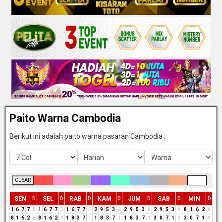
Paito Warna Cambodia
Berikut ini adalah paito warna pasaran Cambodia :
CLEAR
SEN
SEL
RAB
KAM
JUM
SAB
MIN
D
D
D
D
D
D
D
1
6
7
7
5
1
6
7
7
5
1
6
7
7
5
2
9
5
3
8
2
9
5
3
8
2
9
5
3
8
8
1
6
2
8
8
1
6
2
8
8
1
6
2
8
1
8
3
7
1
1
8
3
7
1
1
8
3
7
1
3
0
7
1
8
3
0
7
1
8