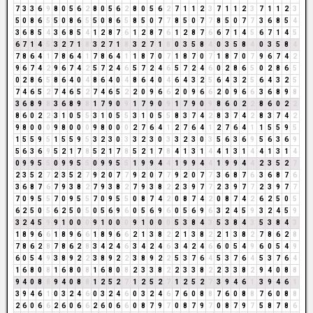
7
3
3
6
9
8
0
5
6
2
8
0
5
6
2
8
0
5
6
2
7
1
1
2
3
7
1
1
2
3
7
1
1
2
3
5
0
8
6
5
5
0
8
6
5
5
0
8
6
5
8
5
0
7
7
8
5
0
7
7
8
5
0
7
7
3
6
8
5
4
3
6
8
5
4
3
6
8
5
4
1
2
8
7
6
1
2
8
7
6
1
2
8
7
6
6
7
1
4
5
6
7
1
4
5
6
7
1
4
5
3
2
7
1
8
3
2
7
1
8
3
2
7
1
8
0
3
5
8
4
0
3
5
8
4
0
3
5
8
4
7
8
6
4
1
7
8
6
4
1
7
8
6
4
1
1
8
7
0
7
1
8
7
0
7
1
8
7
0
7
9
6
7
4
2
9
6
7
4
2
9
6
7
4
2
5
7
2
4
6
5
7
2
4
6
5
7
2
4
6
0
2
8
6
5
0
2
8
6
5
0
2
8
6
5
8
6
4
0
4
8
6
4
0
4
8
6
4
0
4
6
4
3
2
5
6
4
3
2
5
6
4
3
2
5
7
4
6
5
2
7
4
6
5
2
7
4
6
5
2
2
0
9
6
6
2
0
9
6
6
2
0
9
6
6
3
6
8
9
8
3
6
8
9
8
3
6
8
9
8
1
7
9
0
9
1
7
9
0
9
1
7
9
0
9
8
6
0
2
2
8
6
0
2
2
8
6
0
2
2
3
1
0
5
5
3
1
0
5
5
3
1
0
5
5
8
3
7
4
2
8
3
7
4
2
8
3
7
4
2
9
8
0
0
0
9
8
0
0
0
9
8
0
0
0
2
7
6
4
1
2
7
6
4
1
2
7
6
4
1
1
5
5
9
5
1
5
5
9
5
1
5
5
9
5
3
2
3
0
3
3
2
3
0
3
3
2
3
0
3
5
6
3
6
9
5
6
3
6
9
5
6
3
6
9
5
2
1
7
8
5
2
1
7
8
5
2
1
7
8
4
1
3
1
4
4
1
3
1
4
4
1
3
1
4
0
9
9
5
5
0
9
9
5
5
0
9
9
5
5
1
9
9
4
4
1
9
9
4
4
1
9
9
4
4
2
3
5
2
7
2
3
5
2
7
2
3
5
2
7
9
2
0
7
7
9
2
0
7
7
9
2
0
7
7
3
6
8
7
6
3
6
8
7
6
3
6
8
7
6
7
9
3
8
2
7
9
3
8
2
7
9
3
8
2
2
3
9
7
7
2
3
9
7
7
2
3
9
7
7
7
0
9
5
5
7
0
9
5
5
7
0
9
5
5
0
8
7
4
2
0
8
7
4
2
0
8
7
4
2
6
2
5
0
5
6
2
5
0
5
6
2
5
0
5
0
5
6
9
6
0
5
6
9
6
0
5
6
9
6
3
2
4
5
9
3
2
4
5
9
3
2
4
5
9
9
1
0
0
0
9
1
0
0
0
9
1
0
0
0
5
3
8
4
3
5
3
8
4
3
5
3
8
4
3
1
8
9
6
6
1
8
9
6
6
1
8
9
6
6
2
1
3
8
2
2
1
3
8
2
2
1
3
8
2
7
8
6
2
8
7
8
6
2
8
7
8
6
2
8
3
4
2
4
6
3
4
2
4
6
3
4
2
4
6
6
0
5
4
9
6
0
5
4
9
6
0
5
4
9
3
8
9
2
2
3
8
9
2
2
3
8
9
2
2
5
3
7
6
4
5
3
7
6
4
5
3
7
6
4
1
6
8
0
8
1
6
8
0
8
1
6
8
0
8
2
3
3
8
2
2
3
3
8
2
2
3
3
8
2
9
4
0
8
8
9
4
0
8
8
9
4
0
8
8
1
2
5
2
7
1
2
5
2
7
1
2
5
2
7
3
9
4
6
1
3
9
4
6
1
3
9
4
6
1
0
3
2
4
6
0
3
2
4
6
0
3
2
4
6
7
6
0
8
8
7
6
0
8
8
7
6
0
8
8
2
6
0
6
6
2
6
0
6
6
2
6
0
6
6
0
8
7
9
7
0
8
7
9
7
0
8
7
9
7
5
8
7
8
6