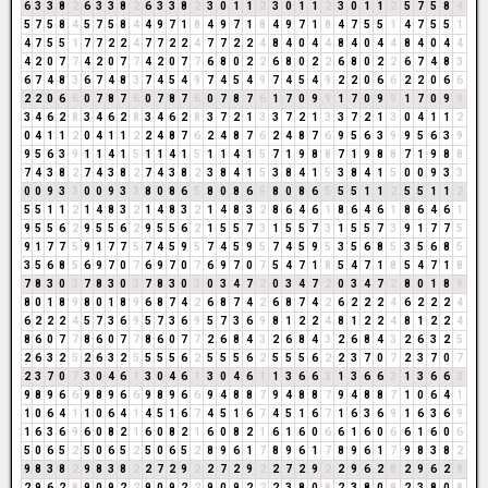
6
3
3
8
2
6
3
3
8
2
6
3
3
8
2
3
0
1
1
2
3
0
1
1
2
3
0
1
1
2
5
7
5
8
4
5
7
5
8
4
5
7
5
8
4
4
9
7
1
8
4
9
7
1
8
4
9
7
1
8
4
7
5
5
1
4
7
5
5
1
4
7
5
5
1
7
7
2
2
4
7
7
2
2
4
7
7
2
2
4
8
4
0
4
4
8
4
0
4
4
8
4
0
4
4
4
2
0
7
7
4
2
0
7
7
4
2
0
7
7
6
8
0
2
2
6
8
0
2
2
6
8
0
2
2
6
7
4
8
3
6
7
4
8
3
6
7
4
8
3
7
4
5
4
9
7
4
5
4
9
7
4
5
4
9
2
2
0
6
6
2
2
0
6
6
2
2
0
6
6
0
7
8
7
6
0
7
8
7
6
0
7
8
7
6
1
7
0
9
9
1
7
0
9
9
1
7
0
9
9
3
4
6
2
8
3
4
6
2
8
3
4
6
2
8
3
7
2
1
3
3
7
2
1
3
3
7
2
1
3
0
4
1
1
2
0
4
1
1
2
0
4
1
1
2
2
4
8
7
6
2
4
8
7
6
2
4
8
7
6
9
5
6
3
9
9
5
6
3
9
9
5
6
3
9
1
1
4
1
5
1
1
4
1
5
1
1
4
1
5
7
1
9
8
8
7
1
9
8
8
7
1
9
8
8
7
4
3
8
2
7
4
3
8
2
7
4
3
8
2
3
8
4
1
5
3
8
4
1
5
3
8
4
1
5
0
0
9
3
3
0
0
9
3
3
0
0
9
3
3
8
0
8
6
5
8
0
8
6
5
8
0
8
6
5
5
5
1
1
2
5
5
1
1
2
5
5
1
1
2
1
4
8
3
2
1
4
8
3
2
1
4
8
3
2
8
6
4
6
1
8
6
4
6
1
8
6
4
6
1
9
5
5
6
2
9
5
5
6
2
9
5
5
6
2
1
5
5
7
3
1
5
5
7
3
1
5
5
7
3
9
1
7
7
5
9
1
7
7
5
9
1
7
7
5
7
4
5
9
5
7
4
5
9
5
7
4
5
9
5
3
5
6
8
5
3
5
6
8
5
3
5
6
8
5
6
9
7
0
7
6
9
7
0
7
6
9
7
0
7
5
4
7
1
8
5
4
7
1
8
5
4
7
1
8
7
8
3
0
3
7
8
3
0
3
7
8
3
0
3
0
3
4
7
2
0
3
4
7
2
0
3
4
7
2
8
0
1
8
9
8
0
1
8
9
8
0
1
8
9
6
8
7
4
2
6
8
7
4
2
6
8
7
4
2
6
2
2
2
4
6
2
2
2
4
6
2
2
2
4
5
7
3
6
9
5
7
3
6
9
5
7
3
6
9
8
1
2
2
4
8
1
2
2
4
8
1
2
2
4
8
6
0
7
7
8
6
0
7
7
8
6
0
7
7
2
6
8
4
3
2
6
8
4
3
2
6
8
4
3
2
6
3
2
5
2
6
3
2
5
2
6
3
2
5
5
5
5
6
2
5
5
5
6
2
5
5
5
6
2
2
3
7
0
7
2
3
7
0
7
2
3
7
0
7
3
0
4
6
1
3
0
4
6
1
3
0
4
6
1
1
3
6
6
3
1
3
6
6
3
1
3
6
6
3
9
8
9
6
6
9
8
9
6
6
9
8
9
6
6
9
4
8
8
7
9
4
8
8
7
9
4
8
8
7
1
0
6
4
1
1
0
6
4
1
1
0
6
4
1
4
5
1
6
7
4
5
1
6
7
4
5
1
6
7
1
6
3
6
9
1
6
3
6
9
1
6
3
6
9
6
0
8
2
1
6
0
8
2
1
6
0
8
2
1
6
1
6
0
6
6
1
6
0
6
6
1
6
0
6
5
0
6
5
2
5
0
6
5
2
5
0
6
5
2
8
9
6
1
7
8
9
6
1
7
8
9
6
1
7
9
8
3
8
2
9
8
3
8
2
9
8
3
8
2
2
7
2
9
2
2
7
2
9
2
2
7
2
9
2
2
9
6
2
8
2
9
6
2
8
2
9
6
2
8
9
0
9
2
2
9
0
9
2
2
9
0
9
2
2
2
3
8
0
8
2
3
8
0
8
2
3
8
0
8