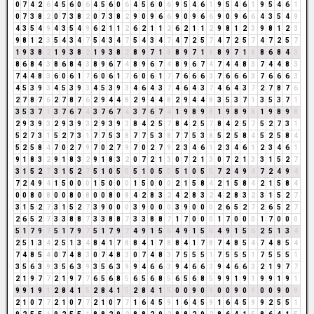
0
7
4
2
6
4
5
6
0
6
4
5
6
0
6
4
5
6
0
6
9
5
4
6
1
9
5
4
6
1
9
5
4
6
1
0
7
3
8
2
0
7
3
8
2
0
7
3
8
2
9
0
9
6
6
9
0
9
6
6
9
0
9
6
6
4
3
5
4
9
4
3
5
4
9
4
3
5
4
9
6
2
1
1
2
6
2
1
1
2
6
2
1
1
2
9
8
1
2
3
9
8
1
2
3
9
8
1
2
3
5
4
3
4
7
5
4
3
4
7
5
4
3
4
7
4
7
2
5
7
4
7
2
5
7
4
7
2
5
7
1
9
3
8
2
1
9
3
8
2
1
9
3
8
2
8
9
7
1
8
8
9
7
1
8
8
9
7
1
8
8
6
8
4
3
8
6
8
4
3
8
6
8
4
3
8
9
6
7
4
8
9
6
7
4
8
9
6
7
4
7
4
4
8
3
7
4
4
8
3
7
4
4
8
3
6
0
6
1
7
6
0
6
1
7
6
0
6
1
7
7
6
6
6
3
7
6
6
6
3
7
6
6
6
3
4
5
3
9
3
4
5
3
9
3
4
5
3
9
3
4
6
4
3
7
4
6
4
3
7
4
6
4
3
7
2
7
8
7
6
2
7
8
7
6
2
7
8
7
6
2
9
4
4
8
2
9
4
4
8
2
9
4
4
8
3
5
3
7
1
3
5
3
7
1
3
5
3
7
1
3
7
6
7
4
3
7
6
7
4
3
7
6
7
4
1
9
8
9
8
1
9
8
9
8
1
9
8
9
8
2
9
3
9
3
2
9
3
9
3
2
9
3
9
3
8
4
2
5
7
8
4
2
5
7
8
4
2
5
7
5
2
7
3
1
5
2
7
3
1
5
2
7
3
1
7
7
5
3
8
7
7
5
3
8
7
7
5
3
8
5
2
5
8
4
5
2
5
8
4
5
2
5
8
4
7
0
2
7
9
7
0
2
7
9
7
0
2
7
9
2
3
4
6
1
2
3
4
6
1
2
3
4
6
1
9
1
8
3
2
9
1
8
3
2
9
1
8
3
2
0
7
2
1
3
0
7
2
1
3
0
7
2
1
3
3
1
5
2
7
3
1
5
2
7
3
1
5
2
7
5
1
0
5
5
5
1
0
5
5
5
1
0
5
5
7
2
4
9
4
7
2
4
9
4
7
2
4
9
4
1
5
0
0
0
1
5
0
0
0
1
5
0
0
0
2
1
5
8
4
2
1
5
8
4
2
1
5
8
4
0
0
8
0
8
0
0
8
0
8
0
0
8
0
8
4
2
8
3
2
4
2
8
3
2
4
2
8
3
2
3
1
5
2
7
3
1
5
2
7
3
1
5
2
7
3
9
0
0
0
3
9
0
0
0
3
9
0
0
0
2
6
5
2
7
2
6
5
2
7
2
6
5
2
7
3
3
8
8
7
3
3
8
8
7
3
3
8
8
7
1
7
0
0
0
1
7
0
0
0
1
7
0
0
0
5
1
7
9
7
5
1
7
9
7
5
1
7
9
7
4
9
1
5
6
4
9
1
5
6
4
9
1
5
6
2
5
1
3
4
2
5
1
3
4
2
5
1
3
4
8
4
1
7
8
8
4
1
7
8
8
4
1
7
8
7
4
8
5
4
7
4
8
5
4
7
4
8
5
4
0
7
4
8
3
0
7
4
8
3
0
7
4
8
3
7
5
5
5
1
7
5
5
5
1
7
5
5
5
1
3
5
6
3
9
3
5
6
3
9
3
5
6
3
9
9
4
6
6
3
9
4
6
6
3
9
4
6
6
3
2
1
9
7
7
2
1
9
7
7
2
1
9
7
7
6
5
6
8
5
6
5
6
8
5
6
5
6
8
5
9
9
1
9
1
9
9
1
9
1
9
9
1
9
1
2
8
4
1
5
2
8
4
1
5
2
8
4
1
5
0
0
9
0
9
0
0
9
0
9
0
0
9
0
9
2
1
0
7
7
2
1
0
7
7
2
1
0
7
7
1
6
4
5
9
1
6
4
5
9
1
6
4
5
9
9
2
5
5
1