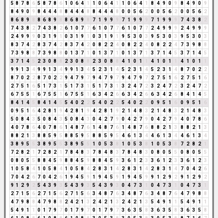
5
8
7
8
6
5
8
7
8
6
1
0
6
4
1
1
0
6
4
1
1
0
6
4
1
8
4
9
0
9
8
4
9
0
9
8
4
9
0
9
8
4
4
4
8
8
4
4
4
8
8
4
4
4
8
0
0
5
6
2
0
0
5
6
2
0
0
5
6
2
8
6
8
9
8
8
6
8
9
8
8
6
8
9
8
7
1
9
9
9
7
1
9
9
9
7
1
9
9
9
7
4
3
8
2
7
4
3
8
2
7
4
3
8
2
6
1
0
7
7
6
1
0
7
7
6
1
0
7
7
2
4
9
9
9
2
4
9
9
9
2
4
9
9
9
0
3
1
9
1
0
3
1
9
1
0
3
1
9
1
9
5
3
0
3
9
5
3
0
3
9
5
3
0
3
8
3
7
4
2
8
3
7
4
2
8
3
7
4
2
0
8
2
2
4
0
8
2
2
4
0
8
2
2
4
7
3
9
8
8
7
3
9
8
8
7
3
9
8
8
0
1
3
7
1
0
1
3
7
1
0
1
3
7
1
3
7
1
4
5
3
7
1
4
5
3
7
1
4
5
2
3
0
8
8
2
3
0
8
8
2
3
0
8
8
4
1
0
1
1
4
1
0
1
1
4
1
0
1
1
9
9
1
3
4
9
9
1
3
4
9
9
1
3
4
5
2
3
1
4
5
2
3
1
4
5
2
3
1
4
8
7
0
2
2
8
7
0
2
2
8
7
0
2
2
9
4
7
9
7
9
4
7
9
7
9
4
7
9
7
2
7
5
1
6
2
7
5
1
6
2
7
5
1
6
5
1
7
3
1
5
1
7
3
1
5
1
7
3
1
3
2
4
7
2
3
2
4
7
2
3
2
4
7
2
6
7
5
5
1
6
7
5
5
1
6
7
5
5
1
6
3
4
2
6
6
3
4
2
6
6
3
4
2
6
8
4
1
4
5
8
4
1
4
5
8
4
1
4
5
5
4
0
2
2
5
4
0
2
2
5
4
0
2
2
0
9
5
1
6
0
9
5
1
6
0
9
5
1
6
4
2
8
1
9
4
2
8
1
9
4
2
8
1
9
2
1
4
8
3
2
1
4
8
3
2
1
4
8
3
5
0
8
4
3
5
0
8
4
3
5
0
8
4
3
0
4
2
7
9
0
4
2
7
9
0
4
2
7
9
4
0
7
8
6
4
0
7
8
6
4
0
7
8
6
1
4
8
7
6
1
4
8
7
6
1
4
8
7
6
8
8
2
1
3
8
8
2
1
3
8
8
2
1
3
8
8
5
9
5
8
8
5
9
5
8
8
5
9
5
4
6
1
3
4
4
6
1
3
4
4
6
1
3
4
3
8
9
5
5
3
8
9
5
5
3
8
9
5
5
1
0
5
3
8
1
0
5
3
8
1
0
5
3
8
7
2
8
2
1
7
2
8
2
1
7
2
8
2
1
7
8
4
8
3
7
8
4
8
3
7
8
4
8
3
0
8
0
5
5
0
8
0
5
5
0
8
0
5
5
8
8
4
5
9
8
8
4
5
9
8
8
4
5
9
3
6
1
2
3
3
6
1
2
3
3
6
1
2
3
1
0
5
8
4
1
0
5
8
4
1
0
5
8
4
2
8
3
1
4
2
8
3
1
4
2
8
3
1
4
7
0
4
2
6
7
0
4
2
6
7
0
4
2
6
1
9
4
5
9
1
9
4
5
9
1
9
4
5
9
9
1
2
9
2
9
1
2
9
2
9
1
2
9
2
5
4
3
9
3
5
4
3
9
3
5
4
3
9
3
0
4
7
3
1
0
4
7
3
1
0
4
7
3
1
2
7
1
5
6
2
7
1
5
6
2
7
1
5
6
3
4
8
7
6
3
4
8
7
6
3
4
8
7
6
4
7
9
8
8
4
7
9
8
8
4
7
9
8
8
2
4
2
1
3
2
4
2
1
3
2
4
2
1
3
5
4
9
1
1
5
4
9
1
1
5
4
9
1
1
0
1
7
9
7
0
1
7
9
7
0
1
7
9
7
3
6
3
5
8
3
6
3
5
8
3
6
3
5
8