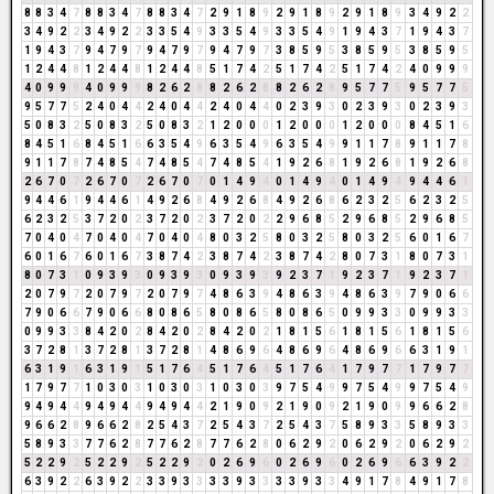
8
8
3
4
7
8
8
3
4
7
8
8
3
4
7
2
9
1
8
9
2
9
1
8
9
2
9
1
8
9
3
4
9
2
2
3
4
9
2
2
3
4
9
2
2
3
3
5
4
9
3
3
5
4
9
3
3
5
4
9
1
9
4
3
7
1
9
4
3
7
1
9
4
3
7
9
4
7
9
7
9
4
7
9
7
9
4
7
9
7
3
8
5
9
5
3
8
5
9
5
3
8
5
9
5
1
2
4
4
8
1
2
4
4
8
1
2
4
4
8
5
1
7
4
2
5
1
7
4
2
5
1
7
4
2
4
0
9
9
9
4
0
9
9
9
4
0
9
9
9
8
2
6
2
8
8
2
6
2
8
8
2
6
2
8
9
5
7
7
5
9
5
7
7
5
9
5
7
7
5
2
4
0
4
4
2
4
0
4
4
2
4
0
4
4
0
2
3
9
3
0
2
3
9
3
0
2
3
9
3
5
0
8
3
2
5
0
8
3
2
5
0
8
3
2
1
2
0
0
0
1
2
0
0
0
1
2
0
0
0
8
4
5
1
6
8
4
5
1
6
8
4
5
1
6
6
3
5
4
9
6
3
5
4
9
6
3
5
4
9
9
1
1
7
8
9
1
1
7
8
9
1
1
7
8
7
4
8
5
4
7
4
8
5
4
7
4
8
5
4
1
9
2
6
8
1
9
2
6
8
1
9
2
6
8
2
6
7
0
7
2
6
7
0
7
2
6
7
0
7
0
1
4
9
4
0
1
4
9
4
0
1
4
9
4
9
4
4
6
1
9
4
4
6
1
9
4
4
6
1
4
9
2
6
8
4
9
2
6
8
4
9
2
6
8
6
2
3
2
5
6
2
3
2
5
6
2
3
2
5
3
7
2
0
2
3
7
2
0
2
3
7
2
0
2
2
9
6
8
5
2
9
6
8
5
2
9
6
8
5
7
0
4
0
4
7
0
4
0
4
7
0
4
0
4
8
0
3
2
5
8
0
3
2
5
8
0
3
2
5
6
0
1
6
7
6
0
1
6
7
6
0
1
6
7
3
8
7
4
2
3
8
7
4
2
3
8
7
4
2
8
0
7
3
1
8
0
7
3
1
8
0
7
3
1
0
9
3
9
3
0
9
3
9
3
0
9
3
9
3
9
2
3
7
1
9
2
3
7
1
9
2
3
7
1
2
0
7
9
7
2
0
7
9
7
2
0
7
9
7
4
8
6
3
9
4
8
6
3
9
4
8
6
3
9
7
9
0
6
6
7
9
0
6
6
7
9
0
6
6
8
0
8
6
5
8
0
8
6
5
8
0
8
6
5
0
9
9
3
3
0
9
9
3
3
0
9
9
3
3
8
4
2
0
2
8
4
2
0
2
8
4
2
0
2
1
8
1
5
6
1
8
1
5
6
1
8
1
5
6
3
7
2
8
1
3
7
2
8
1
3
7
2
8
1
4
8
6
9
6
4
8
6
9
6
4
8
6
9
6
6
3
1
9
1
6
3
1
9
1
6
3
1
9
1
5
1
7
6
4
5
1
7
6
4
5
1
7
6
4
1
7
9
7
7
1
7
9
7
7
1
7
9
7
7
1
0
3
0
3
1
0
3
0
3
1
0
3
0
3
9
7
5
4
9
9
7
5
4
9
9
7
5
4
9
9
4
9
4
4
9
4
9
4
4
9
4
9
4
4
2
1
9
0
9
2
1
9
0
9
2
1
9
0
9
9
6
6
2
8
9
6
6
2
8
9
6
6
2
8
2
5
4
3
7
2
5
4
3
7
2
5
4
3
7
5
8
9
3
3
5
8
9
3
3
5
8
9
3
3
7
7
6
2
8
7
7
6
2
8
7
7
6
2
8
0
6
2
9
2
0
6
2
9
2
0
6
2
9
2
5
2
2
9
2
5
2
2
9
2
5
2
2
9
2
0
2
6
9
6
0
2
6
9
6
0
2
6
9
6
6
3
9
2
2
6
3
9
2
2
6
3
9
2
2
3
3
9
3
3
3
3
9
3
3
3
3
9
3
3
4
9
1
7
8
4
9
1
7
8