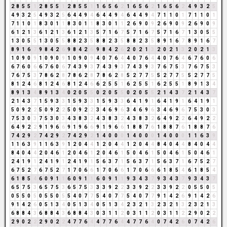
2
8
5
5
1
2
8
5
5
1
2
8
5
5
1
1
6
5
6
2
1
6
5
6
2
1
6
5
6
2
4
9
3
2
5
4
9
3
2
5
4
9
3
2
5
6
4
4
9
4
6
4
4
9
4
6
4
4
9
4
7
1
1
0
1
7
1
1
0
1
7
1
1
0
1
8
3
0
1
1
8
3
0
1
1
8
3
0
1
1
2
6
9
0
9
2
6
9
0
9
2
6
9
0
9
6
1
2
1
3
6
1
2
1
3
6
1
2
1
3
5
7
1
6
7
5
7
1
6
7
5
7
1
6
7
1
3
0
5
5
1
3
0
5
5
1
3
0
5
5
8
8
2
3
5
8
8
2
3
5
8
8
2
3
5
8
9
1
6
7
8
9
1
6
7
8
9
1
6
7
9
8
4
2
6
9
8
4
2
6
9
8
4
2
6
2
0
2
1
3
2
0
2
1
3
2
0
2
1
3
1
0
9
0
9
1
0
9
0
9
1
0
9
0
9
4
0
7
6
4
4
0
7
6
4
4
0
7
6
4
6
7
6
0
6
6
7
6
0
6
6
7
6
0
6
7
4
3
9
3
7
4
3
9
3
7
4
3
9
3
7
6
7
5
3
7
6
7
5
3
7
6
7
5
3
7
8
6
2
8
7
8
6
2
8
7
8
6
2
8
5
2
7
7
5
5
2
7
7
5
5
2
7
7
5
8
1
2
4
6
8
1
2
4
6
8
1
2
4
6
6
2
5
5
1
6
2
5
5
1
6
2
5
5
1
8
9
1
3
4
8
9
1
3
4
8
9
1
3
4
0
2
0
5
5
0
2
0
5
5
0
2
0
5
5
2
1
4
3
7
2
1
4
3
7
2
1
4
3
7
1
5
9
3
3
1
5
9
3
3
1
5
9
3
3
6
4
1
9
1
6
4
1
9
1
6
4
1
9
1
5
0
9
2
2
5
0
9
2
2
5
0
9
2
2
3
4
6
9
6
3
4
6
9
6
3
4
6
9
6
7
5
3
0
3
7
5
3
0
3
7
5
3
0
3
4
3
8
3
2
4
3
8
3
2
4
3
8
3
2
6
4
9
2
2
6
4
9
2
2
6
4
9
2
2
9
1
9
6
6
9
1
9
6
6
9
1
9
6
6
1
8
8
7
6
1
8
8
7
6
1
8
8
7
6
7
4
2
9
2
7
4
2
9
2
7
4
2
9
2
1
4
0
0
0
1
4
0
0
0
1
4
0
0
0
1
1
6
3
9
1
1
6
3
9
1
1
6
3
9
1
2
0
4
4
1
2
0
4
4
1
2
0
4
4
8
4
0
4
4
8
4
0
4
4
8
4
0
4
4
2
0
4
6
1
2
0
4
6
1
2
0
4
6
1
5
0
4
6
1
5
0
4
6
1
5
0
4
6
1
2
4
1
9
1
2
4
1
9
1
2
4
1
9
1
5
6
3
7
1
5
6
3
7
1
5
6
3
7
1
6
7
5
2
7
6
7
5
2
7
6
7
5
2
7
1
7
0
6
6
1
7
0
6
6
1
7
0
6
6
6
1
8
5
4
6
1
8
5
4
6
1
8
5
4
6
0
9
1
1
6
0
9
1
1
6
0
9
1
1
9
3
4
3
7
9
3
4
3
7
9
3
4
3
7
6
5
7
5
3
6
5
7
5
3
6
5
7
5
3
3
3
9
2
2
3
3
9
2
2
3
3
9
2
2
0
5
5
0
5
0
5
5
0
5
0
5
5
0
5
5
4
0
7
7
5
4
0
7
7
5
4
0
7
7
9
1
4
2
6
9
1
4
2
6
9
1
4
2
6
0
5
1
3
4
0
5
1
3
4
0
5
1
3
4
2
3
2
1
3
2
3
2
1
3
2
3
2
1
3
6
8
8
4
3
6
8
8
4
3
6
8
8
4
3
0
3
1
1
2
0
3
1
1
2
0
3
1
1
2
2
9
0
2
2
2
9
0
2
2
2
9
0
2
2
4
7
7
6
4
4
7
7
6
4
4
7
7
6
4
0
7
4
2
6
0
7
4
2
6