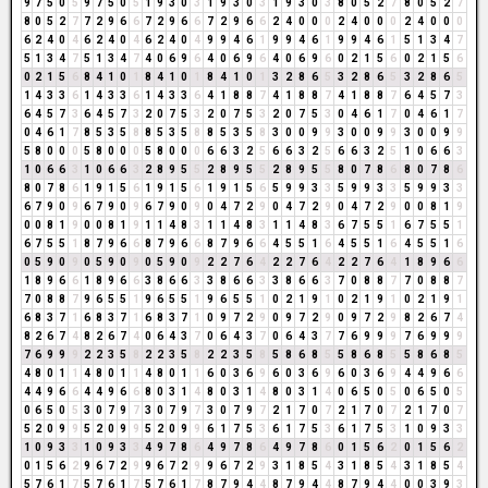
9
7
5
0
5
9
7
5
0
5
1
9
3
0
3
1
9
3
0
3
1
9
3
0
3
8
0
5
2
7
8
0
5
2
7
8
0
5
2
7
7
2
9
6
6
7
2
9
6
6
7
2
9
6
6
2
4
0
0
0
2
4
0
0
0
2
4
0
0
0
6
2
4
0
4
6
2
4
0
4
6
2
4
0
4
9
9
4
6
1
9
9
4
6
1
9
9
4
6
1
5
1
3
4
7
5
1
3
4
7
5
1
3
4
7
4
0
6
9
6
4
0
6
9
6
4
0
6
9
6
0
2
1
5
6
0
2
1
5
6
0
2
1
5
6
8
4
1
0
1
8
4
1
0
1
8
4
1
0
1
3
2
8
6
5
3
2
8
6
5
3
2
8
6
5
1
4
3
3
6
1
4
3
3
6
1
4
3
3
6
4
1
8
8
7
4
1
8
8
7
4
1
8
8
7
6
4
5
7
3
6
4
5
7
3
6
4
5
7
3
2
0
7
5
3
2
0
7
5
3
2
0
7
5
3
0
4
6
1
7
0
4
6
1
7
0
4
6
1
7
8
5
3
5
8
8
5
3
5
8
8
5
3
5
8
3
0
0
9
9
3
0
0
9
9
3
0
0
9
9
5
8
0
0
0
5
8
0
0
0
5
8
0
0
0
6
6
3
2
5
6
6
3
2
5
6
6
3
2
5
1
0
6
6
3
1
0
6
6
3
1
0
6
6
3
2
8
9
5
5
2
8
9
5
5
2
8
9
5
5
8
0
7
8
6
8
0
7
8
6
8
0
7
8
6
1
9
1
5
6
1
9
1
5
6
1
9
1
5
6
5
9
9
3
3
5
9
9
3
3
5
9
9
3
3
6
7
9
0
9
6
7
9
0
9
6
7
9
0
9
0
4
7
2
9
0
4
7
2
9
0
4
7
2
9
0
0
8
1
9
0
0
8
1
9
0
0
8
1
9
1
1
4
8
3
1
1
4
8
3
1
1
4
8
3
6
7
5
5
1
6
7
5
5
1
6
7
5
5
1
8
7
9
6
6
8
7
9
6
6
8
7
9
6
6
4
5
5
1
6
4
5
5
1
6
4
5
5
1
6
0
5
9
0
9
0
5
9
0
9
0
5
9
0
9
2
2
7
6
4
2
2
7
6
4
2
2
7
6
4
1
8
9
6
6
1
8
9
6
6
1
8
9
6
6
3
8
6
6
3
3
8
6
6
3
3
8
6
6
3
7
0
8
8
7
7
0
8
8
7
7
0
8
8
7
9
6
5
5
1
9
6
5
5
1
9
6
5
5
1
0
2
1
9
1
0
2
1
9
1
0
2
1
9
1
6
8
3
7
1
6
8
3
7
1
6
8
3
7
1
0
9
7
2
9
0
9
7
2
9
0
9
7
2
9
8
2
6
7
4
8
2
6
7
4
8
2
6
7
4
0
6
4
3
7
0
6
4
3
7
0
6
4
3
7
7
6
9
9
9
7
6
9
9
9
7
6
9
9
9
2
2
3
5
8
2
2
3
5
8
2
2
3
5
8
5
8
6
8
5
5
8
6
8
5
5
8
6
8
5
4
8
0
1
1
4
8
0
1
1
4
8
0
1
1
6
0
3
6
9
6
0
3
6
9
6
0
3
6
9
4
4
9
6
6
4
4
9
6
6
4
4
9
6
6
8
0
3
1
4
8
0
3
1
4
8
0
3
1
4
0
6
5
0
5
0
6
5
0
5
0
6
5
0
5
3
0
7
9
7
3
0
7
9
7
3
0
7
9
7
2
1
7
0
7
2
1
7
0
7
2
1
7
0
7
5
2
0
9
9
5
2
0
9
9
5
2
0
9
9
6
1
7
5
3
6
1
7
5
3
6
1
7
5
3
1
0
9
3
3
1
0
9
3
3
1
0
9
3
3
4
9
7
8
6
4
9
7
8
6
4
9
7
8
6
0
1
5
6
2
0
1
5
6
2
0
1
5
6
2
9
6
7
2
9
9
6
7
2
9
9
6
7
2
9
3
1
8
5
4
3
1
8
5
4
3
1
8
5
4
5
7
6
1
7
5
7
6
1
7
5
7
6
1
7
8
7
9
4
4
8
7
9
4
4
8
7
9
4
4
0
0
3
9
3