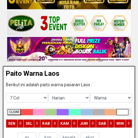
Paito Warna Laos
Berikut ini adalah paito warna pasaran Laos :
CLEAR
SEN
SEL
RAB
KAM
JUM
SAB
MIN
D
D
D
D
D
D
D
Clear