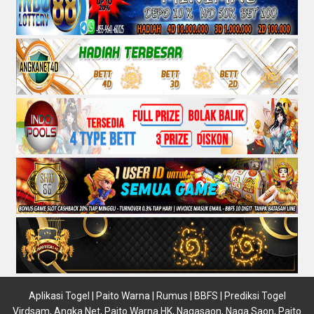
Aplikasi Togel | Paito Warna | Rumus | BBFS | Prediksi Togel
Virdsam
,
Angka Net
,
Paito Warna HK
,
Nagasaon
,
Naga Saon
,
Paito