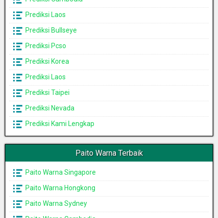
Prediksi Laos
Prediksi Bullseye
Prediksi Pcso
Prediksi Korea
Prediksi Laos
Prediksi Taipei
Prediksi Nevada
Prediksi Kami Lengkap
Paito Warna Terbaik
Paito Warna Singapore
Paito Warna Hongkong
Paito Warna Sydney