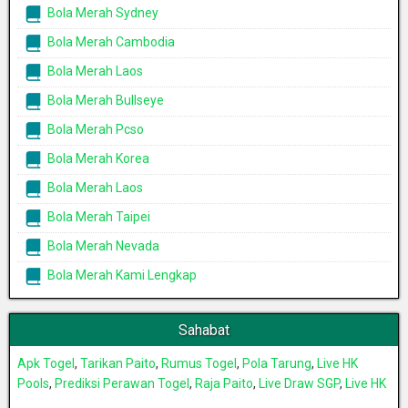
Bola Merah Sydney
Bola Merah Cambodia
Bola Merah Laos
Bola Merah Bullseye
Bola Merah Pcso
Bola Merah Korea
Bola Merah Laos
Bola Merah Taipei
Bola Merah Nevada
Bola Merah Kami Lengkap
Sahabat
Apk Togel
,
Tarikan Paito
,
Rumus Togel
,
Pola Tarung
,
Live HK
Pools
,
Prediksi Perawan Togel
,
Raja Paito
,
Live Draw SGP
,
Live HK