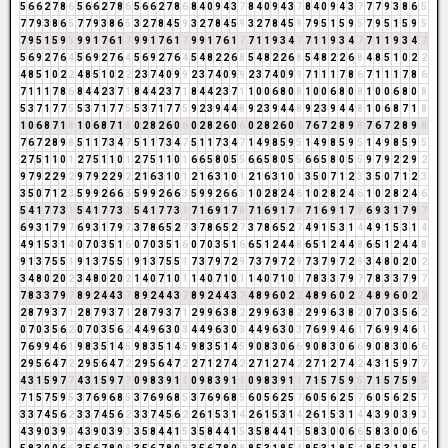
5
6
6
2
7
8
6
5
6
6
2
7
8
6
5
6
6
2
7
8
6
8
4
0
9
4
3
7
8
4
0
9
4
3
7
8
4
0
9
4
3
7
7
7
9
3
8
6
5
7
7
9
3
8
6
5
7
7
9
3
8
6
5
3
2
7
8
4
5
9
3
2
7
8
4
5
9
3
2
7
8
4
5
9
7
9
5
1
5
9
5
7
9
5
1
5
9
5
7
9
5
1
5
9
5
9
9
1
7
6
1
7
9
9
1
7
6
1
7
9
9
1
7
6
1
7
7
1
1
9
3
4
7
7
1
1
9
3
4
7
7
1
1
9
3
4
7
5
6
9
2
7
6
4
5
6
9
2
7
6
4
5
6
9
2
7
6
4
5
4
8
2
2
6
8
5
4
8
2
2
6
8
5
4
8
2
2
6
8
4
8
5
1
0
2
2
4
8
5
1
0
2
2
4
8
5
1
0
2
2
2
3
7
4
0
9
9
2
3
7
4
0
9
9
2
3
7
4
0
9
9
7
1
1
1
7
8
6
7
1
1
1
7
8
6
7
1
1
1
7
8
6
8
4
4
2
3
7
1
8
4
4
2
3
7
1
8
4
4
2
3
7
1
1
0
0
6
8
0
8
1
0
0
6
8
0
8
1
0
0
6
8
0
8
5
3
7
1
7
7
5
5
3
7
1
7
7
5
5
3
7
1
7
7
5
9
2
3
9
4
4
8
9
2
3
9
4
4
8
9
2
3
9
4
4
8
1
0
6
8
7
1
8
1
0
6
8
7
1
8
1
0
6
8
7
1
8
0
2
8
2
6
0
6
0
2
8
2
6
0
6
0
2
8
2
6
0
6
7
6
7
2
8
9
8
7
6
7
2
8
9
8
7
6
7
2
8
9
8
5
1
1
7
3
4
7
5
1
1
7
3
4
7
5
1
1
7
3
4
7
1
4
9
8
5
9
5
1
4
9
8
5
9
5
1
4
9
8
5
9
5
2
7
5
1
1
0
1
2
7
5
1
1
0
1
2
7
5
1
1
0
1
6
6
5
8
0
5
5
6
6
5
8
0
5
5
6
6
5
8
0
5
5
9
7
9
2
2
9
2
9
7
9
2
2
9
2
9
7
9
2
2
9
2
2
1
6
3
1
0
1
2
1
6
3
1
0
1
2
1
6
3
1
0
1
3
5
0
7
1
2
3
3
5
0
7
1
2
3
3
5
0
7
1
2
3
5
9
9
2
6
6
3
5
9
9
2
6
6
3
5
9
9
2
6
6
3
1
0
2
8
2
4
6
1
0
2
8
2
4
6
1
0
2
8
2
4
6
5
4
1
7
7
3
1
5
4
1
7
7
3
1
5
4
1
7
7
3
1
7
1
6
9
1
7
8
7
1
6
9
1
7
8
7
1
6
9
1
7
8
6
9
3
1
7
9
7
6
9
3
1
7
9
7
6
9
3
1
7
9
7
3
7
8
6
5
2
7
3
7
8
6
5
2
7
3
7
8
6
5
2
7
4
9
1
5
3
1
4
4
9
1
5
3
1
4
4
9
1
5
3
1
4
0
7
0
3
5
1
6
0
7
0
3
5
1
6
0
7
0
3
5
1
6
6
5
1
2
4
4
8
6
5
1
2
4
4
8
6
5
1
2
4
4
8
9
1
3
7
5
5
1
9
1
3
7
5
5
1
9
1
3
7
5
5
1
7
3
7
9
7
2
9
7
3
7
9
7
2
9
7
3
7
9
7
2
9
3
4
8
0
2
0
2
3
4
8
0
2
0
2
3
4
8
0
2
0
2
1
4
0
7
1
0
1
1
4
0
7
1
0
1
1
4
0
7
1
0
1
7
8
3
3
7
9
7
7
8
3
3
7
9
7
7
8
3
3
7
9
7
8
9
2
4
4
3
7
8
9
2
4
4
3
7
8
9
2
4
4
3
7
4
8
9
6
0
2
2
4
8
9
6
0
2
2
4
8
9
6
0
2
2
2
8
7
9
3
7
1
2
8
7
9
3
7
1
2
8
7
9
3
7
1
2
9
9
6
3
8
2
2
9
9
6
3
8
2
2
9
9
6
3
8
2
0
7
0
3
5
6
2
0
7
0
3
5
6
2
0
7
0
3
5
6
2
4
4
9
6
3
0
3
4
4
9
6
3
0
3
4
4
9
6
3
0
3
7
6
9
9
4
6
1
7
6
9
9
4
6
1
7
6
9
9
4
6
1
9
8
3
5
1
4
5
9
8
3
5
1
4
5
9
8
3
5
1
4
5
9
0
8
3
0
6
6
9
0
8
3
0
6
6
9
0
8
3
0
6
6
2
9
5
6
4
7
2
2
9
5
6
4
7
2
2
9
5
6
4
7
2
2
7
1
2
7
4
2
2
7
1
2
7
4
2
2
7
1
2
7
4
2
4
3
1
5
9
7
7
4
3
1
5
9
7
7
4
3
1
5
9
7
7
0
9
8
3
9
1
1
0
9
8
3
9
1
1
0
9
8
3
9
1
1
7
1
5
7
5
9
5
7
1
5
7
5
9
5
7
1
5
7
5
9
5
3
7
6
9
6
8
5
3
7
6
9
6
8
5
3
7
6
9
6
8
5
6
0
5
6
2
5
7
6
0
5
6
2
5
7
6
0
5
6
2
5
7
3
3
7
4
5
6
2
3
3
7
4
5
6
2
3
3
7
4
5
6
2
2
6
1
5
3
1
4
2
6
1
5
3
1
4
2
6
1
5
3
1
4
4
3
9
0
3
9
3
4
3
9
0
3
9
3
4
3
9
0
3
9
3
3
5
8
4
4
1
5
3
5
8
4
4
1
5
3
5
8
4
4
1
5
5
8
3
0
0
6
6
5
8
3
0
0
6
6