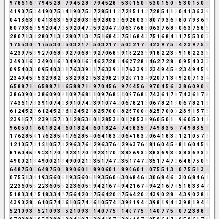
9
7
8
6
1
6
7
7
9
4
5
2
8
1
7
9
4
5
2
8
1
7
9
4
5
2
8
1
5
3
0
1
5
0
5
5
3
0
1
5
0
5
5
3
0
1
5
0
5
4
1
9
0
7
5
3
4
1
9
0
7
5
3
4
1
9
0
7
5
3
7
2
8
5
1
1
2
7
2
8
5
1
1
2
7
2
8
5
1
1
2
0
4
1
3
6
3
9
0
4
1
3
6
3
9
0
4
1
3
6
3
9
6
9
2
8
0
3
3
6
9
2
8
0
3
3
6
9
2
8
0
3
3
8
0
7
9
3
6
9
8
0
7
9
3
6
9
8
0
7
9
3
6
9
5
9
2
0
4
7
2
5
9
2
0
4
7
2
5
9
2
0
4
7
2
0
6
3
7
6
8
5
0
6
3
7
6
8
5
0
6
3
7
6
8
5
2
8
0
7
1
3
4
2
8
0
7
1
3
4
2
8
0
7
1
3
4
7
5
1
6
8
4
3
7
5
1
6
8
4
3
7
5
1
6
8
4
3
1
7
5
5
3
0
3
1
7
5
5
3
0
3
1
7
5
5
3
0
3
5
0
3
2
1
7
8
5
0
3
2
1
7
8
5
0
3
2
1
7
8
4
2
3
9
7
5
3
4
2
3
9
7
5
3
4
2
3
9
7
5
3
9
2
7
0
6
8
5
9
2
7
0
6
8
5
9
2
7
0
6
8
5
9
1
8
2
2
3
5
9
1
8
2
2
3
5
9
1
8
2
2
3
5
3
4
9
0
1
6
7
3
4
9
0
1
6
7
3
4
9
0
1
6
7
4
6
2
7
2
8
1
4
6
2
7
2
8
1
4
6
2
7
2
8
1
0
9
5
4
0
3
3
0
9
5
4
0
3
3
0
9
5
4
0
3
3
1
7
6
3
3
9
3
1
7
6
3
3
9
3
1
7
6
3
3
9
3
2
3
4
9
4
5
9
2
3
4
9
4
5
9
2
3
4
9
4
5
9
5
3
2
9
8
2
1
5
3
2
9
8
2
1
5
3
2
9
8
2
1
9
2
0
7
1
3
4
9
2
0
7
1
3
4
9
2
0
7
1
3
4
6
5
8
8
7
1
8
6
5
8
8
7
1
8
6
5
8
8
7
1
8
9
7
0
4
5
6
2
9
7
0
4
5
6
2
9
7
0
4
5
6
2
3
8
6
0
9
0
9
3
8
6
0
9
0
9
3
8
6
0
9
0
9
1
0
9
7
6
8
5
1
0
9
7
6
8
5
1
0
9
7
6
8
5
7
4
3
6
1
7
8
7
4
3
6
1
7
8
7
4
3
6
1
7
8
3
9
1
0
7
4
2
3
9
1
0
7
4
2
3
9
1
0
7
4
2
0
6
7
8
2
1
3
0
6
7
8
2
1
3
0
6
7
8
2
1
3
6
1
2
4
5
2
7
6
1
2
4
5
2
7
6
1
2
4
5
2
7
8
2
5
7
0
0
0
8
2
5
7
0
0
0
8
2
5
7
0
0
0
2
3
9
1
5
7
3
2
3
9
1
5
7
3
2
3
9
1
5
7
3
0
1
2
8
5
3
8
0
1
2
8
5
3
8
0
1
2
8
5
3
8
9
6
0
5
0
1
1
9
6
0
5
0
1
1
9
6
0
5
0
1
1
6
0
1
8
2
4
6
6
0
1
8
2
4
6
6
0
1
8
2
4
6
7
4
9
8
3
5
8
7
4
9
8
3
5
8
7
4
9
8
3
5
8
1
7
6
2
8
5
4
1
7
6
2
8
5
4
1
7
6
2
8
5
4
0
6
4
1
8
3
2
0
6
4
1
8
3
2
0
6
4
1
8
3
2
1
2
1
0
5
7
3
1
2
1
0
5
7
3
1
2
1
0
5
7
3
2
9
6
3
7
6
4
2
9
6
3
7
6
4
2
9
6
3
7
6
4
8
1
6
0
4
5
9
8
1
6
0
4
5
9
8
1
6
0
4
5
9
9
2
3
1
7
0
7
9
2
3
1
7
0
7
9
2
3
1
7
0
7
3
8
3
6
9
3
3
3
8
3
6
9
3
3
3
8
3
6
9
3
3
4
9
0
0
2
1
3
4
9
0
0
2
1
3
4
9
0
0
2
1
3
3
5
1
7
4
7
2
3
5
1
7
4
7
2
3
5
1
7
4
7
2
6
4
8
7
5
0
5
6
4
8
7
5
0
5
6
4
8
7
5
0
5
8
9
0
6
0
1
1
8
9
0
6
0
1
1
8
9
0
6
0
1
1
0
7
5
5
1
3
4
0
7
5
5
1
3
4
0
7
5
5
1
3
4
1
9
3
5
6
0
6
1
9
3
5
6
0
6
1
9
3
5
6
0
6
3
0
6
8
4
6
1
3
0
6
8
4
6
1
3
0
6
8
4
6
1
2
2
3
6
0
5
5
2
2
3
6
0
5
5
2
2
3
6
0
5
5
9
4
2
1
6
7
4
9
4
2
1
6
7
4
9
4
2
1
6
7
4
5
1
8
3
3
4
7
5
1
8
3
3
4
7
5
1
8
3
3
4
7
7
5
6
4
2
0
2
7
5
6
4
2
0
2
7
5
6
4
2
0
2
4
3
9
0
2
8
1
4
3
9
0
2
8
1
4
3
9
0
2
8
1
6
1
0
5
7
4
2
6
1
0
5
7
4
2
6
1
0
5
7
4
2
3
9
8
1
9
4
4
3
9
8
1
9
4
4
3
9
8
1
9
4
4
5
2
1
0
9
3
3
5
2
1
0
9
3
3
5
2
1
0
9
3
3
1
4
0
7
7
5
3
1
4
0
7
7
5
3
1
4
0
7
7
5
3
0
7
2
3
8
8
7