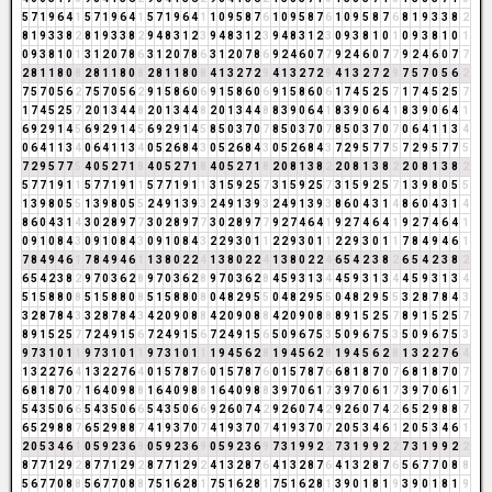
5
7
1
9
6
4
1
5
7
1
9
6
4
1
5
7
1
9
6
4
1
1
0
9
5
8
7
6
1
0
9
5
8
7
6
1
0
9
5
8
7
6
8
1
9
3
3
8
2
8
1
9
3
3
8
2
8
1
9
3
3
8
2
9
4
8
3
1
2
3
9
4
8
3
1
2
3
9
4
8
3
1
2
3
0
9
3
8
1
0
1
0
9
3
8
1
0
1
0
9
3
8
1
0
1
3
1
2
0
7
8
6
3
1
2
0
7
8
6
3
1
2
0
7
8
6
9
2
4
6
0
7
7
9
2
4
6
0
7
7
9
2
4
6
0
7
7
2
8
1
1
8
0
8
2
8
1
1
8
0
8
2
8
1
1
8
0
8
4
1
3
2
7
2
9
4
1
3
2
7
2
9
4
1
3
2
7
2
9
7
5
7
0
5
6
2
7
5
7
0
5
6
2
7
5
7
0
5
6
2
9
1
5
8
6
0
6
9
1
5
8
6
0
6
9
1
5
8
6
0
6
1
7
4
5
2
5
7
1
7
4
5
2
5
7
1
7
4
5
2
5
7
2
0
1
3
4
4
8
2
0
1
3
4
4
8
2
0
1
3
4
4
8
8
3
9
0
6
4
1
8
3
9
0
6
4
1
8
3
9
0
6
4
1
6
9
2
9
1
4
5
6
9
2
9
1
4
5
6
9
2
9
1
4
5
8
5
0
3
7
0
7
8
5
0
3
7
0
7
8
5
0
3
7
0
7
0
6
4
1
1
3
4
0
6
4
1
1
3
4
0
6
4
1
1
3
4
0
5
2
6
8
4
3
0
5
2
6
8
4
3
0
5
2
6
8
4
3
7
2
9
5
7
7
5
7
2
9
5
7
7
5
7
2
9
5
7
7
5
4
0
5
2
7
1
8
4
0
5
2
7
1
8
4
0
5
2
7
1
8
2
0
8
1
3
8
2
2
0
8
1
3
8
2
2
0
8
1
3
8
2
5
7
7
1
9
1
1
5
7
7
1
9
1
1
5
7
7
1
9
1
1
3
1
5
9
2
5
7
3
1
5
9
2
5
7
3
1
5
9
2
5
7
1
3
9
8
0
5
5
1
3
9
8
0
5
5
1
3
9
8
0
5
5
2
4
9
1
3
9
3
2
4
9
1
3
9
3
2
4
9
1
3
9
3
8
6
0
4
3
1
4
8
6
0
4
3
1
4
8
6
0
4
3
1
4
3
0
2
8
9
7
7
3
0
2
8
9
7
7
3
0
2
8
9
7
7
9
2
7
4
6
4
1
9
2
7
4
6
4
1
9
2
7
4
6
4
1
0
9
1
0
8
4
3
0
9
1
0
8
4
3
0
9
1
0
8
4
3
2
2
9
3
0
1
1
2
2
9
3
0
1
1
2
2
9
3
0
1
1
7
8
4
9
4
6
1
7
8
4
9
4
6
1
7
8
4
9
4
6
1
1
3
8
0
2
2
4
1
3
8
0
2
2
4
1
3
8
0
2
2
4
6
5
4
2
3
8
2
6
5
4
2
3
8
2
6
5
4
2
3
8
2
9
7
0
3
6
2
8
9
7
0
3
6
2
8
9
7
0
3
6
2
8
4
5
9
3
1
3
4
4
5
9
3
1
3
4
4
5
9
3
1
3
4
5
1
5
8
8
0
8
5
1
5
8
8
0
8
5
1
5
8
8
0
8
0
4
8
2
9
5
5
0
4
8
2
9
5
5
0
4
8
2
9
5
5
3
2
8
7
8
4
3
3
2
8
7
8
4
3
3
2
8
7
8
4
3
4
2
0
9
0
8
8
4
2
0
9
0
8
8
4
2
0
9
0
8
8
8
9
1
5
2
5
7
8
9
1
5
2
5
7
8
9
1
5
2
5
7
7
2
4
9
1
5
6
7
2
4
9
1
5
6
7
2
4
9
1
5
6
5
0
9
6
7
5
3
5
0
9
6
7
5
3
5
0
9
6
7
5
3
9
7
3
1
0
1
1
9
7
3
1
0
1
1
9
7
3
1
0
1
1
1
9
4
5
6
2
8
1
9
4
5
6
2
8
1
9
4
5
6
2
8
1
3
2
2
7
6
4
1
3
2
2
7
6
4
1
3
2
2
7
6
4
0
1
5
7
8
7
6
0
1
5
7
8
7
6
0
1
5
7
8
7
6
6
8
1
8
7
0
7
6
8
1
8
7
0
7
6
8
1
8
7
0
7
1
6
4
0
9
8
8
1
6
4
0
9
8
8
1
6
4
0
9
8
8
3
9
7
0
6
1
7
3
9
7
0
6
1
7
3
9
7
0
6
1
7
5
4
3
5
0
6
6
5
4
3
5
0
6
6
5
4
3
5
0
6
6
9
2
6
0
7
4
2
9
2
6
0
7
4
2
9
2
6
0
7
4
2
6
5
2
9
8
8
7
6
5
2
9
8
8
7
6
5
2
9
8
8
7
4
1
9
3
7
0
7
4
1
9
3
7
0
7
4
1
9
3
7
0
7
2
0
5
3
4
6
1
2
0
5
3
4
6
1
2
0
5
3
4
6
1
0
5
9
2
3
6
9
0
5
9
2
3
6
9
0
5
9
2
3
6
9
7
3
1
9
9
2
2
7
3
1
9
9
2
2
7
3
1
9
9
2
2
8
7
7
1
2
9
2
8
7
7
1
2
9
2
8
7
7
1
2
9
2
4
1
3
2
8
7
6
4
1
3
2
8
7
6
4
1
3
2
8
7
6
5
6
7
7
0
8
8
5
6
7
7
0
8
8
5
6
7
7
0
8
8
7
5
1
6
2
8
1
7
5
1
6
2
8
1
7
5
1
6
2
8
1
3
9
0
1
8
1
9
3
9
0
1
8
1
9