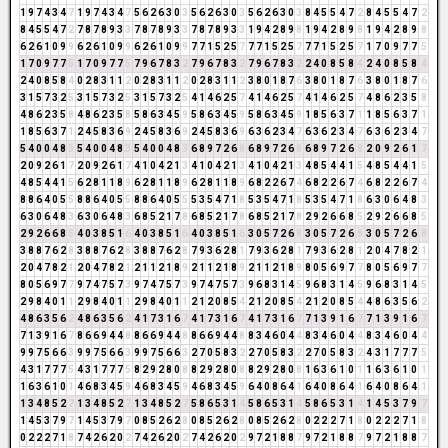
1
9
7
4
3
4
7
1
9
7
4
3
4
7
5
6
2
6
3
0
3
5
6
2
6
3
0
3
5
6
2
6
3
0
3
8
4
5
5
4
7
2
8
4
5
5
4
7
2
8
4
5
5
4
7
2
7
8
7
8
9
3
3
7
8
7
8
9
3
3
7
8
7
8
9
3
3
1
9
4
2
8
9
8
1
9
4
2
8
9
8
1
9
4
2
8
9
8
6
2
6
1
0
9
9
6
2
6
1
0
9
9
6
2
6
1
0
9
9
7
7
1
5
2
5
7
7
7
1
5
2
5
7
7
7
1
5
2
5
7
1
7
0
9
7
7
5
1
7
0
9
7
7
5
1
7
0
9
7
7
5
7
9
6
7
8
3
2
7
9
6
7
8
3
2
7
9
6
7
8
3
2
2
4
0
8
5
8
4
2
4
0
8
5
8
4
2
4
0
8
5
8
4
0
2
8
3
1
1
2
0
2
8
3
1
1
2
0
2
8
3
1
1
2
3
8
0
1
8
7
6
3
8
0
1
8
7
6
3
8
0
1
8
7
6
3
1
5
7
3
2
5
3
1
5
7
3
2
5
3
1
5
7
3
2
5
4
1
4
6
2
5
7
4
1
4
6
2
5
7
4
1
4
6
2
5
7
4
8
6
2
3
5
8
4
8
6
2
3
5
8
4
8
6
2
3
5
8
5
8
6
3
4
5
9
5
8
6
3
4
5
9
5
8
6
3
4
5
9
1
8
5
6
3
7
1
1
8
5
6
3
7
1
1
8
5
6
3
7
1
2
4
5
8
3
6
9
2
4
5
8
3
6
9
2
4
5
8
3
6
9
6
3
6
2
3
4
7
6
3
6
2
3
4
7
6
3
6
2
3
4
7
5
4
0
0
4
8
3
5
4
0
0
4
8
3
5
4
0
0
4
8
3
6
8
9
7
2
6
8
6
8
9
7
2
6
8
6
8
9
7
2
6
8
2
0
9
2
6
1
7
2
0
9
2
6
1
7
2
0
9
2
6
1
7
4
1
0
4
2
1
3
4
1
0
4
2
1
3
4
1
0
4
2
1
3
4
8
5
4
4
1
5
4
8
5
4
4
1
5
4
8
5
4
4
1
5
6
2
8
1
1
8
9
6
2
8
1
1
8
9
6
2
8
1
1
8
9
6
8
2
2
6
7
4
6
8
2
2
6
7
4
6
8
2
2
6
7
4
8
8
6
4
0
5
5
8
8
6
4
0
5
5
8
8
6
4
0
5
5
5
3
5
4
7
1
8
5
3
5
4
7
1
8
5
3
5
4
7
1
8
6
3
0
6
4
8
3
6
3
0
6
4
8
3
6
3
0
6
4
8
3
6
8
5
2
1
7
8
6
8
5
2
1
7
8
6
8
5
2
1
7
8
2
9
2
6
6
8
5
2
9
2
6
6
8
5
2
9
2
6
6
8
5
4
0
3
8
5
1
6
4
0
3
8
5
1
6
4
0
3
8
5
1
6
3
0
5
7
2
6
8
3
0
5
7
2
6
8
3
0
5
7
2
6
8
3
8
8
7
6
2
8
3
8
8
7
6
2
8
3
8
8
7
6
2
8
7
9
3
6
2
8
1
7
9
3
6
2
8
1
7
9
3
6
2
8
1
2
0
4
7
8
2
1
2
0
4
7
8
2
1
2
0
4
7
8
2
1
2
1
1
2
1
8
9
2
1
1
2
1
8
9
2
1
1
2
1
8
9
8
0
5
6
9
7
7
8
0
5
6
9
7
7
8
0
5
6
9
7
7
9
7
4
7
5
7
3
9
7
4
7
5
7
3
9
7
4
7
5
7
3
9
6
8
3
1
4
5
9
6
8
3
1
4
5
9
6
8
3
1
4
5
2
9
8
4
0
1
1
2
9
8
4
0
1
1
2
9
8
4
0
1
1
2
1
2
0
8
5
4
2
1
2
0
8
5
4
2
1
2
0
8
5
4
4
8
6
3
5
6
2
4
8
6
3
5
6
2
4
8
6
3
5
6
2
4
1
7
3
1
6
7
4
1
7
3
1
6
7
4
1
7
3
1
6
7
7
1
3
9
1
6
7
7
1
3
9
1
6
7
7
1
3
9
1
6
7
8
6
6
9
4
4
8
8
6
6
9
4
4
8
8
6
6
9
4
4
8
8
3
4
6
0
4
4
8
3
4
6
0
4
4
8
3
4
6
0
4
4
9
9
7
5
6
6
3
9
9
7
5
6
6
3
9
9
7
5
6
6
3
2
7
0
5
8
3
2
2
7
0
5
8
3
2
2
7
0
5
8
3
2
4
3
1
7
7
7
5
4
3
1
7
7
7
5
4
3
1
7
7
7
5
8
2
9
2
8
0
8
8
2
9
2
8
0
8
8
2
9
2
8
0
8
1
6
3
6
1
0
1
1
6
3
6
1
0
1
1
6
3
6
1
0
1
4
6
8
3
4
5
9
4
6
8
3
4
5
9
4
6
8
3
4
5
9
6
4
0
8
6
4
1
6
4
0
8
6
4
1
6
4
0
8
6
4
1
1
3
4
8
5
2
7
1
3
4
8
5
2
7
1
3
4
8
5
2
7
5
8
6
5
3
1
4
5
8
6
5
3
1
4
5
8
6
5
3
1
4
1
4
5
3
7
9
7
1
4
5
3
7
9
7
1
4
5
3
7
9
7
0
8
5
2
6
2
8
0
8
5
2
6
2
8
0
8
5
2
6
2
8
0
2
2
2
7
1
8
0
2
2
2
7
1
8
0
2
2
2
7
1
8
7
4
2
6
2
0
2
7
4
2
6
2
0
2
7
4
2
6
2
0
2
9
7
2
1
8
8
7
9
7
2
1
8
8
7
9
7
2
1
8
8
7