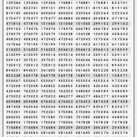
1
2
9
2
6
6
3
1
2
9
2
6
6
3
1
2
9
2
6
6
3
1
7
6
8
8
1
9
1
7
6
8
8
1
9
1
7
6
8
8
1
9
8
3
2
7
4
1
5
8
3
2
7
4
1
5
8
3
2
7
4
1
5
2
9
9
1
3
1
4
2
9
9
1
3
1
4
2
9
9
1
3
1
4
8
1
9
1
4
5
9
8
1
9
1
4
5
9
8
1
9
1
4
5
9
6
0
0
6
3
4
7
6
0
0
6
3
4
7
6
0
0
6
3
4
7
2
2
3
3
6
4
1
2
2
3
3
6
4
1
2
2
3
3
6
4
1
5
7
5
4
7
7
5
5
7
5
4
7
7
5
5
7
5
4
7
7
5
6
5
4
8
8
4
3
6
5
4
8
8
4
3
6
5
4
8
8
4
3
4
7
1
8
1
6
7
4
7
1
8
1
6
7
4
7
1
8
1
6
7
1
5
1
0
6
0
6
1
5
1
0
6
0
6
1
5
1
0
6
0
6
2
9
9
1
6
2
8
2
9
9
1
6
2
8
2
9
9
1
6
2
8
1
7
4
4
7
6
4
1
7
4
4
7
6
4
1
7
4
4
7
6
4
6
6
6
7
8
2
1
6
6
6
7
8
2
1
6
6
6
7
8
2
1
2
7
6
9
7
9
7
2
7
6
9
7
9
7
2
7
6
9
7
9
7
1
3
6
9
2
8
1
1
3
6
9
2
8
1
1
3
6
9
2
8
1
4
0
8
2
4
2
6
4
0
8
2
4
2
6
4
0
8
2
4
2
6
4
7
2
9
4
2
6
4
7
2
9
4
2
6
4
7
2
9
4
2
6
1
5
7
5
6
6
3
1
5
7
5
6
6
3
1
5
7
5
6
6
3
7
7
0
1
9
9
9
7
7
0
1
9
9
9
7
7
0
1
9
9
9
6
1
1
0
5
2
7
6
1
1
0
5
2
7
6
1
1
0
5
2
7
3
1
6
2
3
3
6
3
1
6
2
3
3
6
3
1
6
2
3
3
6
0
5
6
6
1
2
3
0
5
6
6
1
2
3
0
5
6
6
1
2
3
6
1
0
5
9
9
9
6
1
0
5
9
9
9
6
1
0
5
9
9
9
0
9
9
5
1
4
5
0
9
9
5
1
4
5
0
9
9
5
1
4
5
3
0
9
1
4
7
2
3
0
9
1
4
7
2
3
0
9
1
4
7
2
2
9
7
5
2
1
3
2
9
7
5
2
1
3
2
9
7
5
2
1
3
9
5
6
5
4
6
1
9
5
6
5
4
6
1
9
5
6
5
4
6
1
7
2
5
0
1
2
3
7
2
5
0
1
2
3
7
2
5
0
1
2
3
5
6
3
5
1
5
6
5
6
3
5
1
5
6
5
6
3
5
1
5
6
8
9
4
5
3
1
4
8
9
4
5
3
1
4
8
9
4
5
3
1
4
3
6
1
6
5
5
1
3
6
1
6
5
5
1
3
6
1
6
5
5
1
8
5
3
2
2
8
1
8
5
3
2
2
8
1
8
5
3
2
2
8
1
5
6
9
7
7
8
6
5
6
9
7
7
8
6
5
6
9
7
7
8
6
1
5
8
9
7
1
8
1
5
8
9
7
1
8
1
5
8
9
7
1
8
5
5
0
0
6
7
4
5
5
0
0
6
7
4
5
5
0
0
6
7
4
9
5
5
5
5
4
9
9
5
5
5
5
4
9
9
5
5
5
5
4
9
9
7
2
3
0
8
8
9
7
2
3
0
8
8
9
7
2
3
0
8
8
5
4
0
8
5
5
1
5
4
0
8
5
5
1
5
4
0
8
5
5
1
4
2
0
4
4
5
9
4
2
0
4
4
5
9
4
2
0
4
4
5
9
7
6
2
2
3
2
5
7
6
2
2
3
2
5
7
6
2
2
3
2
5
3
4
8
5
8
9
8
3
4
8
5
8
9
8
3
4
8
5
8
9
8
6
7
3
0
3
2
5
6
7
3
0
3
2
5
6
7
3
0
3
2
5
4
8
6
2
7
7
5
4
8
6
2
7
7
5
4
8
6
2
7
7
5
6
5
9
6
8
8
7
6
5
9
6
8
8
7
6
5
9
6
8
8
7
6
7
6
4
3
2
5
6
7
6
4
3
2
5
6
7
6
4
3
2
5
4
8
7
4
3
8
2
4
8
7
4
3
8
2
4
8
7
4
3
8
2
9
0
0
0
4
4
8
9
0
0
0
4
4
8
9
0
0
0
4
4
8
8
2
9
6
7
7
5
8
2
9
6
7
7
5
8
2
9
6
7
7
5
7
9
2
2
6
1
7
7
9
2
2
6
1
7
7
9
2
2
6
1
7
3
7
5
0
8
6
5
3
7
5
0
8
6
5
3
7
5
0
8
6
5
6
8
6
5
5
5
1
6
8
6
5
5
5
1
6
8
6
5
5
5
1
7
3
1
5
8
5
4
7
3
1
5
8
5
4
7
3
1
5
8
5
4
4
6
8
8
3
6
9
4
6
8
8
3
6
9
4
6
8
8
3
6
9
1
7
0
0
0
6
6
1
7
0
0
0
6
6
1
7
0
0
0
6
6
7
4
7
8
2
8
1
7
4
7
8
2
8
1
7
4
7
8
2
8
1
7
1
6
6
8
4
3
7
1
6
6
8
4
3
7
1
6
6
8
4
3
2
0
0
2
0
9
9
2
0
0
2
0
9
9
2
0
0
2
0
9
9
2
0
4
5
8
4
3
2
0
4
5
8
4
3
2
0
4
5
8
4
3
0
8
1
6
4
5
9
0
8
1
6
4
5
9
0
8
1
6
4
5
9
2
4
5
3
7
6
4
2
4
5
3
7
6
4