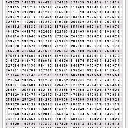
1
4
3
0
2
3
5
1
4
3
0
2
3
5
5
7
4
4
3
5
8
5
7
4
4
3
5
8
5
7
4
4
3
5
8
3
1
3
4
1
5
6
3
1
3
4
1
5
6
3
1
3
4
1
5
6
7
9
6
7
1
9
1
7
9
6
7
1
9
1
7
9
6
7
1
9
1
9
1
9
4
8
9
8
9
1
9
4
8
9
8
9
1
9
4
8
9
8
3
9
9
2
0
9
9
3
9
9
2
0
9
9
3
9
9
2
0
9
9
3
1
6
5
9
8
8
3
1
6
5
9
8
8
3
1
6
5
9
8
8
1
3
0
0
1
9
1
1
3
0
0
1
9
1
1
3
0
0
1
9
1
1
8
3
3
5
4
9
1
8
3
3
5
4
9
1
8
3
3
5
4
9
9
2
7
5
3
9
3
9
2
7
5
3
9
3
9
2
7
5
3
9
3
1
1
0
2
6
0
6
1
1
0
2
6
0
6
1
1
0
2
6
0
6
2
6
0
6
3
9
3
2
6
0
6
3
9
3
2
6
0
6
3
9
3
1
6
1
3
3
2
5
1
6
1
3
3
2
5
1
6
1
3
3
2
5
8
5
7
1
6
4
1
8
5
7
1
6
4
1
8
5
7
1
6
4
1
4
0
1
8
7
0
7
4
0
1
8
7
0
7
4
0
1
8
7
0
7
8
2
2
4
6
3
9
8
2
2
4
6
3
9
8
2
2
4
6
3
9
8
9
6
8
1
6
7
8
9
6
8
1
6
7
8
9
6
8
1
6
7
5
7
2
6
4
6
1
5
7
2
6
4
6
1
5
7
2
6
4
6
1
2
6
9
0
2
1
3
2
6
9
0
2
1
3
2
6
9
0
2
1
3
9
3
3
7
9
2
2
9
3
3
7
9
2
2
9
3
3
7
9
2
2
2
8
9
1
9
3
3
2
8
9
1
9
3
3
2
8
9
1
9
3
3
1
3
0
6
7
8
6
1
3
0
6
7
8
6
1
3
0
6
7
8
6
2
8
2
0
0
1
1
2
8
2
0
0
1
1
2
8
2
0
0
1
1
0
5
5
2
7
0
7
0
5
5
2
7
0
7
0
5
5
2
7
0
7
3
2
5
6
6
3
9
3
2
5
6
6
3
9
3
2
5
6
6
3
9
2
5
6
8
0
0
0
2
5
6
8
0
0
0
2
5
6
8
0
0
0
8
7
5
6
8
4
3
8
7
5
6
8
4
3
8
7
5
6
8
4
3
5
3
9
6
1
4
5
5
3
9
6
1
4
5
5
3
9
6
1
4
5
0
1
6
4
7
2
9
0
1
6
4
7
2
9
0
1
6
4
7
2
9
5
1
6
8
7
6
4
5
1
6
8
7
6
4
5
1
6
8
7
6
4
5
2
7
0
9
4
4
5
2
7
0
9
4
4
5
2
7
0
9
4
4
5
8
4
1
3
0
3
5
8
4
1
3
0
3
5
8
4
1
3
0
3
9
4
0
9
7
7
5
9
4
0
9
7
7
5
9
4
0
9
7
7
5
7
6
7
7
0
1
1
7
6
7
7
0
1
1
7
6
7
7
0
1
1
9
3
5
2
4
1
5
9
3
5
2
4
1
5
9
3
5
2
4
1
5
9
1
7
9
4
6
1
9
1
7
9
4
6
1
9
1
7
9
4
6
1
6
0
7
1
0
3
3
6
0
7
1
0
3
3
6
0
7
1
0
3
3
3
2
1
5
6
4
1
3
2
1
5
6
4
1
3
2
1
5
6
4
1
9
8
8
2
6
2
8
9
8
8
2
6
2
8
9
8
8
2
6
2
8
2
3
9
7
3
2
5
2
3
9
7
3
2
5
2
3
9
7
3
2
5
4
5
8
6
0
1
1
4
5
8
6
0
1
1
4
5
8
6
0
1
1
3
2
6
3
9
9
9
3
2
6
3
9
9
9
3
2
6
3
9
9
9
2
5
6
3
4
1
5
2
5
6
3
4
1
5
2
5
6
3
4
1
5
8
9
2
1
8
8
7
8
9
2
1
8
8
7
8
9
2
1
8
8
7
3
7
4
6
2
9
2
3
7
4
6
2
9
2
3
7
4
6
2
9
2
9
4
2
4
7
7
5
9
4
2
4
7
7
5
9
4
2
4
7
7
5
4
7
0
8
9
3
3
4
7
0
8
9
3
3
4
7
0
8
9
3
3
2
5
4
2
9
0
9
2
5
4
2
9
0
9
2
5
4
2
9
0
9
3
9
9
3
0
8
8
3
9
9
3
0
8
8
3
9
9
3
0
8
8
6
9
9
3
2
8
1
6
9
9
3
2
8
1
6
9
9
3
2
8
1
8
8
6
2
1
7
8
8
8
6
2
1
7
8
8
8
6
2
1
7
8
3
2
4
1
1
3
4
3
2
4
1
1
3
4
3
2
4
1
1
3
4
1
5
6
8
0
1
1
1
5
6
8
0
1
1
1
5
6
8
0
1
1
1
4
7
2
4
3
7
1
4
7
2
4
3
7
1
4
7
2
4
3
7
5
3
2
8
4
0
4
5
3
2
8
4
0
4
5
3
2
8
4
0
4
5
6
6
0
3
4
7
5
6
6
0
3
4
7
5
6
6
0
3
4
7
0
4
2
6
5
4
9
0
4
2
6
5
4
9
0
4
2
6
5
4
9
6
8
8
6
4
1
5
6
8
8
6
4
1
5
6
8
8
6
4
1
5
1
1
6
8
2
0
2
1
1
6
8
2
0
2
1
1
6
8
2
0
2
1
0
7
3
2
0
2
1
0
7
3
2
0
2
1
0
7
3
2
0
2
4
4
0
6
1
3
4
4
4
0
6
1
3
4
4
4
0
6
1
3
4