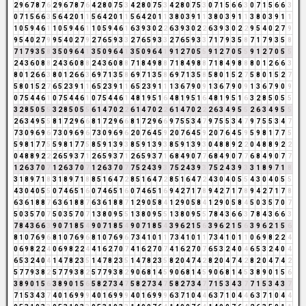
2
9
6
7
8
7
6
2
9
6
7
8
7
6
4
2
8
0
7
5
3
4
2
8
0
7
5
3
4
2
8
0
7
5
3
0
7
1
5
6
6
3
0
7
1
5
6
6
3
0
7
1
5
6
6
3
5
6
4
2
0
1
1
5
6
4
2
0
1
1
5
6
4
2
0
1
1
3
8
0
3
9
1
1
3
8
0
3
9
1
1
3
8
0
3
9
1
1
1
0
5
9
4
6
1
1
0
5
9
4
6
1
1
0
5
9
4
6
1
6
3
9
3
0
2
2
6
3
9
3
0
2
2
6
3
9
3
0
2
2
9
5
4
0
2
7
9
9
5
4
0
2
7
9
9
5
4
0
2
7
9
2
7
6
5
9
3
3
2
7
6
5
9
3
3
2
7
6
5
9
3
3
7
1
7
9
3
5
8
7
1
7
9
3
5
8
7
1
7
9
3
5
8
3
5
0
9
6
4
1
3
5
0
9
6
4
1
3
5
0
9
6
4
1
9
1
2
7
0
5
5
9
1
2
7
0
5
5
9
1
2
7
0
5
5
2
4
3
6
0
8
8
2
4
3
6
0
8
8
2
4
3
6
0
8
8
7
1
8
4
9
8
8
7
1
8
4
9
8
8
7
1
8
4
9
8
8
8
0
1
2
6
6
3
8
0
1
2
6
6
3
8
0
1
2
6
6
3
6
9
7
1
3
5
8
6
9
7
1
3
5
8
6
9
7
1
3
5
8
5
8
0
1
5
2
7
5
8
0
1
5
2
7
5
8
0
1
5
2
7
6
5
2
3
9
1
1
6
5
2
3
9
1
1
6
5
2
3
9
1
1
1
3
6
7
9
0
9
1
3
6
7
9
0
9
1
3
6
7
9
0
9
0
7
5
4
4
6
1
0
7
5
4
4
6
1
0
7
5
4
4
6
1
4
8
1
9
5
1
6
4
8
1
9
5
1
6
4
8
1
9
5
1
6
3
2
8
5
0
5
5
3
2
8
5
0
5
5
3
2
8
5
0
5
5
6
1
4
7
0
2
2
6
1
4
7
0
2
2
6
1
4
7
0
2
2
2
6
3
4
9
5
5
2
6
3
4
9
5
5
2
6
3
4
9
5
5
8
1
7
2
9
6
6
8
1
7
2
9
6
6
8
1
7
2
9
6
6
9
7
5
5
3
4
7
9
7
5
5
3
4
7
9
7
5
5
3
4
7
7
3
0
9
6
9
6
7
3
0
9
6
9
6
7
3
0
9
6
9
6
2
0
7
6
4
5
9
2
0
7
6
4
5
9
2
0
7
6
4
5
9
5
9
8
1
7
7
5
5
9
8
1
7
7
5
5
9
8
1
7
7
5
8
5
9
1
3
9
3
8
5
9
1
3
9
3
8
5
9
1
3
9
3
0
4
8
8
9
2
2
0
4
8
8
9
2
2
0
4
8
8
9
2
2
2
6
5
9
3
7
1
2
6
5
9
3
7
1
2
6
5
9
3
7
1
6
8
4
9
0
7
7
6
8
4
9
0
7
7
6
8
4
9
0
7
7
1
2
6
3
7
0
7
1
2
6
3
7
0
7
1
2
6
3
7
0
7
7
5
2
4
3
9
3
7
5
2
4
3
9
3
7
5
2
4
3
9
3
3
1
8
9
7
1
8
3
1
8
9
7
1
8
3
1
8
9
7
1
8
8
5
1
6
4
7
2
8
5
1
6
4
7
2
8
5
1
6
4
7
2
4
3
0
4
0
5
5
4
3
0
4
0
5
5
4
3
0
4
0
5
5
0
7
4
6
5
1
6
0
7
4
6
5
1
6
0
7
4
6
5
1
6
9
4
2
7
1
7
8
9
4
2
7
1
7
8
9
4
2
7
1
7
8
6
3
6
1
8
8
7
6
3
6
1
8
8
7
6
3
6
1
8
8
7
1
2
9
0
5
8
4
1
2
9
0
5
8
4
1
2
9
0
5
8
4
5
0
3
5
7
0
7
5
0
3
5
7
0
7
5
0
3
5
7
0
7
1
3
8
0
9
5
5
1
3
8
0
9
5
5
1
3
8
0
9
5
5
7
8
4
3
6
6
3
7
8
4
3
6
6
3
7
8
4
3
6
6
3
9
0
7
1
8
5
4
9
0
7
1
8
5
4
9
0
7
1
8
5
4
3
9
6
2
1
5
6
3
9
6
2
1
5
6
3
9
6
2
1
5
6
8
1
0
7
6
9
6
8
1
0
7
6
9
6
8
1
0
7
6
9
6
7
3
4
1
0
1
1
7
3
4
1
0
1
1
7
3
4
1
0
1
1
0
6
9
8
2
2
4
0
6
9
8
2
2
4
0
6
9
8
2
2
4
4
1
6
2
7
0
7
4
1
6
2
7
0
7
4
1
6
2
7
0
7
6
5
3
2
4
0
4
6
5
3
2
4
0
4
6
5
3
2
4
0
4
1
4
7
8
2
3
5
1
4
7
8
2
3
5
1
4
7
8
2
3
5
8
2
0
4
7
4
2
8
2
0
4
7
4
2
8
2
0
4
7
4
2
5
7
7
9
3
8
2
5
7
7
9
3
8
2
5
7
7
9
3
8
2
9
0
6
8
1
4
5
9
0
6
8
1
4
5
9
0
6
8
1
4
5
3
8
9
0
1
5
6
3
8
9
0
1
5
6
3
8
9
0
1
5
6
5
8
2
7
3
4
7
5
8
2
7
3
4
7
5
8
2
7
3
4
7
7
1
5
3
4
3
7
7
1
5
3
4
3
7
7
1
5
3
4
3
7
4
0
1
6
9
9
9
4
0
1
6
9
9
9
4
0
1
6
9
9
9
6
3
7
1
0
4
4
6
3
7
1
0
4
4
6
3
7
1
0
4
4