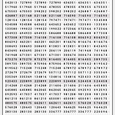
0
4
2
0
1
3
4
7
2
7
8
9
0
9
7
2
7
8
9
0
9
7
2
7
8
9
0
9
6
3
6
3
5
1
6
6
3
6
3
5
1
6
6
3
6
3
5
1
6
5
1
7
9
6
0
6
5
1
7
9
6
0
6
5
1
7
9
6
0
6
4
7
8
3
5
5
1
4
7
8
3
5
5
1
4
7
8
3
5
5
1
6
7
5
5
0
3
3
6
7
5
5
0
3
3
6
7
5
5
0
3
3
3
9
8
2
0
2
2
3
9
8
2
0
2
2
3
9
8
2
0
2
2
4
2
6
8
8
7
6
4
2
6
8
8
7
6
4
2
6
8
8
7
6
0
2
1
1
6
8
5
0
2
1
1
6
8
5
0
2
1
1
6
8
5
7
1
6
5
9
0
9
7
1
6
5
9
0
9
7
1
6
5
9
0
9
1
2
8
1
5
4
9
1
2
8
1
5
4
9
1
2
8
1
5
4
9
7
9
7
4
7
1
8
7
9
7
4
7
1
8
7
9
7
4
7
1
8
9
3
4
5
8
8
7
9
3
4
5
8
8
7
9
3
4
5
8
8
7
6
4
3
6
5
2
7
6
4
3
6
5
2
7
6
4
3
6
5
2
7
1
3
3
5
8
0
8
1
3
3
5
8
0
8
1
3
3
5
8
0
8
1
9
9
0
2
2
4
1
9
9
0
2
2
4
1
9
9
0
2
2
4
0
7
2
3
6
6
3
0
7
2
3
6
6
3
0
7
2
3
6
6
3
6
9
4
9
3
3
6
6
9
4
9
3
3
6
6
9
4
9
3
3
6
5
8
6
6
8
8
7
5
8
6
6
8
8
7
5
8
6
6
8
8
7
8
7
7
3
0
8
8
8
7
7
3
0
8
8
8
7
7
3
0
8
8
7
1
6
1
0
8
8
7
1
6
1
0
8
8
7
1
6
1
0
8
8
8
0
6
3
9
2
2
8
0
6
3
9
2
2
8
0
6
3
9
2
2
4
6
3
2
0
1
1
4
6
3
2
0
1
1
4
6
3
2
0
1
1
8
1
6
6
7
6
4
8
1
6
6
7
6
4
8
1
6
6
7
6
4
3
0
8
6
9
3
3
3
0
8
6
9
3
3
3
0
8
6
9
3
3
8
1
3
8
3
1
4
8
1
3
8
3
1
4
8
1
3
8
3
1
4
8
4
3
6
9
5
5
8
4
3
6
9
5
5
8
4
3
6
9
5
5
2
0
6
1
1
9
1
2
0
6
1
1
9
1
2
0
6
1
1
9
1
7
4
1
9
6
8
5
7
4
1
9
6
8
5
7
4
1
9
6
8
5
6
7
1
3
0
1
1
6
7
1
3
0
1
1
6
7
1
3
0
1
1
3
0
0
6
7
4
2
3
0
0
6
7
4
2
3
0
0
6
7
4
2
8
7
3
2
7
0
7
8
7
3
2
7
0
7
8
7
3
2
7
0
7
8
1
6
4
0
5
5
8
1
6
4
0
5
5
8
1
6
4
0
5
5
3
8
9
7
3
5
8
3
8
9
7
3
5
8
3
8
9
7
3
5
8
8
7
5
9
0
6
6
8
7
5
9
0
6
6
8
7
5
9
0
6
6
8
1
9
5
6
2
8
8
1
9
5
6
2
8
8
1
9
5
6
2
8
7
1
5
2
4
8
3
7
1
5
2
4
8
3
7
1
5
2
4
8
3
6
7
8
9
7
2
9
6
7
8
9
7
2
9
6
7
8
9
7
2
9
2
7
2
6
7
9
7
2
7
2
6
7
9
7
2
7
2
6
7
9
7
5
0
7
1
1
2
3
5
0
7
1
1
2
3
5
0
7
1
1
2
3
3
3
5
3
6
9
6
3
3
5
3
6
9
6
3
3
5
3
6
9
6
1
3
4
8
1
6
7
1
3
4
8
1
6
7
1
3
4
8
1
6
7
9
2
3
4
3
3
6
9
2
3
4
3
3
6
9
2
3
4
3
3
6
2
2
3
8
9
9
9
2
2
3
8
9
9
9
2
2
3
8
9
9
9
5
2
4
4
5
8
4
5
2
4
4
5
8
4
5
2
4
4
5
8
4
2
1
4
2
6
8
5
2
1
4
2
6
8
5
2
1
4
2
6
8
5
2
1
1
6
0
6
6
2
1
1
6
0
6
6
2
1
1
6
0
6
6
6
4
5
8
8
5
4
6
4
5
8
8
5
4
6
4
5
8
8
5
4
8
6
2
0
6
5
2
8
6
2
0
6
5
2
8
6
2
0
6
5
2
0
9
2
5
9
3
3
0
9
2
5
9
3
3
0
9
2
5
9
3
3
4
1
7
0
3
7
1
4
1
7
0
3
7
1
4
1
7
0
3
7
1
9
8
1
2
0
8
8
9
8
1
2
0
8
8
9
8
1
2
0
8
8
8
6
1
2
1
0
1
8
6
1
2
1
0
1
8
6
1
2
1
0
1
6
5
0
0
8
1
9
6
5
0
0
8
1
9
6
5
0
0
8
1
9
4
8
0
5
7
5
3
4
8
0
5
7
5
3
4
8
0
5
7
5
3
6
6
2
6
1
1
2
6
6
2
6
1
1
2
6
6
2
6
1
1
2
5
7
6
0
2
8
1
5
7
6
0
2
8
1
5
7
6
0
2
8
1
1
2
0
6
4
3
7
1
2
0
6
4
3
7
1
2
0
6
4
3
7
9
6
4
6
2
5
7
9
6
4
6
2
5
7
9
6
4
6
2
5
7
2
8
3
1
3
0
3
2
8
3
1
3
0
3
2
8
3
1
3
0
3
3
3
6
7
7
7
5
3
3
6
7
7
7
5
3
3
6
7
7
7
5
2
2
0
0
9
6
6