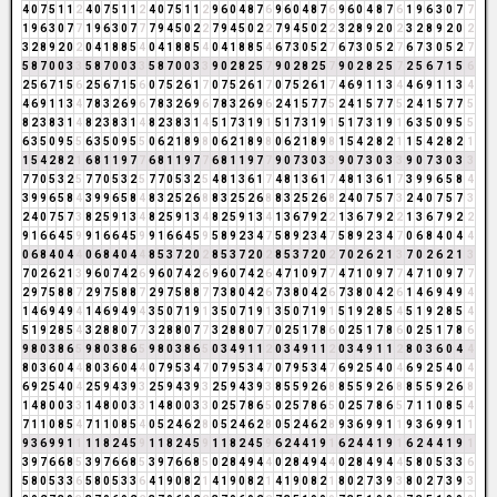
4
0
7
5
1
1
2
4
0
7
5
1
1
2
4
0
7
5
1
1
2
9
6
0
4
8
7
6
9
6
0
4
8
7
6
9
6
0
4
8
7
6
1
9
6
3
0
7
7
1
9
6
3
0
7
7
1
9
6
3
0
7
7
7
9
4
5
0
2
2
7
9
4
5
0
2
2
7
9
4
5
0
2
2
3
2
8
9
2
0
2
3
2
8
9
2
0
2
3
2
8
9
2
0
2
0
4
1
8
8
5
4
0
4
1
8
8
5
4
0
4
1
8
8
5
4
6
7
3
0
5
2
7
6
7
3
0
5
2
7
6
7
3
0
5
2
7
5
8
7
0
0
3
3
5
8
7
0
0
3
3
5
8
7
0
0
3
3
9
0
2
8
2
5
7
9
0
2
8
2
5
7
9
0
2
8
2
5
7
2
5
6
7
1
5
6
2
5
6
7
1
5
6
2
5
6
7
1
5
6
0
7
5
2
6
1
7
0
7
5
2
6
1
7
0
7
5
2
6
1
7
4
6
9
1
1
3
4
4
6
9
1
1
3
4
4
6
9
1
1
3
4
7
8
3
2
6
9
6
7
8
3
2
6
9
6
7
8
3
2
6
9
6
2
4
1
5
7
7
5
2
4
1
5
7
7
5
2
4
1
5
7
7
5
8
2
3
8
3
1
4
8
2
3
8
3
1
4
8
2
3
8
3
1
4
5
1
7
3
1
9
1
5
1
7
3
1
9
1
5
1
7
3
1
9
1
6
3
5
0
9
5
5
6
3
5
0
9
5
5
6
3
5
0
9
5
5
0
6
2
1
8
9
8
0
6
2
1
8
9
8
0
6
2
1
8
9
8
1
5
4
2
8
2
1
1
5
4
2
8
2
1
1
5
4
2
8
2
1
6
8
1
1
9
7
7
6
8
1
1
9
7
7
6
8
1
1
9
7
7
9
0
7
3
0
3
3
9
0
7
3
0
3
3
9
0
7
3
0
3
3
7
7
0
5
3
2
5
7
7
0
5
3
2
5
7
7
0
5
3
2
5
4
8
1
3
6
1
7
4
8
1
3
6
1
7
4
8
1
3
6
1
7
3
9
9
6
5
8
4
3
9
9
6
5
8
4
3
9
9
6
5
8
4
8
3
2
5
2
6
8
8
3
2
5
2
6
8
8
3
2
5
2
6
8
2
4
0
7
5
7
3
2
4
0
7
5
7
3
2
4
0
7
5
7
3
8
2
5
9
1
3
4
8
2
5
9
1
3
4
8
2
5
9
1
3
4
1
3
6
7
9
2
2
1
3
6
7
9
2
2
1
3
6
7
9
2
2
9
1
6
6
4
5
9
9
1
6
6
4
5
9
9
1
6
6
4
5
9
5
8
9
2
3
4
7
5
8
9
2
3
4
7
5
8
9
2
3
4
7
0
6
8
4
0
4
4
0
6
8
4
0
4
4
0
6
8
4
0
4
4
8
5
3
7
2
0
2
8
5
3
7
2
0
2
8
5
3
7
2
0
2
7
0
2
6
2
1
3
7
0
2
6
2
1
3
7
0
2
6
2
1
3
9
6
0
7
4
2
6
9
6
0
7
4
2
6
9
6
0
7
4
2
6
4
7
1
0
9
7
7
4
7
1
0
9
7
7
4
7
1
0
9
7
7
2
9
7
5
8
8
7
2
9
7
5
8
8
7
2
9
7
5
8
8
7
7
3
8
0
4
2
6
7
3
8
0
4
2
6
7
3
8
0
4
2
6
1
4
6
9
4
9
4
1
4
6
9
4
9
4
1
4
6
9
4
9
4
3
5
0
7
1
9
1
3
5
0
7
1
9
1
3
5
0
7
1
9
1
5
1
9
2
8
5
4
5
1
9
2
8
5
4
5
1
9
2
8
5
4
3
2
8
8
0
7
7
3
2
8
8
0
7
7
3
2
8
8
0
7
7
0
2
5
1
7
8
6
0
2
5
1
7
8
6
0
2
5
1
7
8
6
9
8
0
3
8
6
5
9
8
0
3
8
6
5
9
8
0
3
8
6
5
0
3
4
9
1
1
2
0
3
4
9
1
1
2
0
3
4
9
1
1
2
8
0
3
6
0
4
4
8
0
3
6
0
4
4
8
0
3
6
0
4
4
0
7
9
5
3
4
7
0
7
9
5
3
4
7
0
7
9
5
3
4
7
6
9
2
5
4
0
4
6
9
2
5
4
0
4
6
9
2
5
4
0
4
2
5
9
4
3
9
3
2
5
9
4
3
9
3
2
5
9
4
3
9
3
8
5
5
9
2
6
8
8
5
5
9
2
6
8
8
5
5
9
2
6
8
1
4
8
0
0
3
3
1
4
8
0
0
3
3
1
4
8
0
0
3
3
0
2
5
7
8
6
5
0
2
5
7
8
6
5
0
2
5
7
8
6
5
7
1
1
0
8
5
4
7
1
1
0
8
5
4
7
1
1
0
8
5
4
0
5
2
4
6
2
8
0
5
2
4
6
2
8
0
5
2
4
6
2
8
9
3
6
9
9
1
1
9
3
6
9
9
1
1
9
3
6
9
9
1
1
1
1
8
2
4
5
9
1
1
8
2
4
5
9
1
1
8
2
4
5
9
6
2
4
4
1
9
1
6
2
4
4
1
9
1
6
2
4
4
1
9
1
3
9
7
6
6
8
5
3
9
7
6
6
8
5
3
9
7
6
6
8
5
0
2
8
4
9
4
4
0
2
8
4
9
4
4
0
2
8
4
9
4
4
5
8
0
5
3
3
6
5
8
0
5
3
3
6
5
8
0
5
3
3
6
4
1
9
0
8
2
1
4
1
9
0
8
2
1
4
1
9
0
8
2
1
8
0
2
7
3
9
3
8
0
2
7
3
9
3