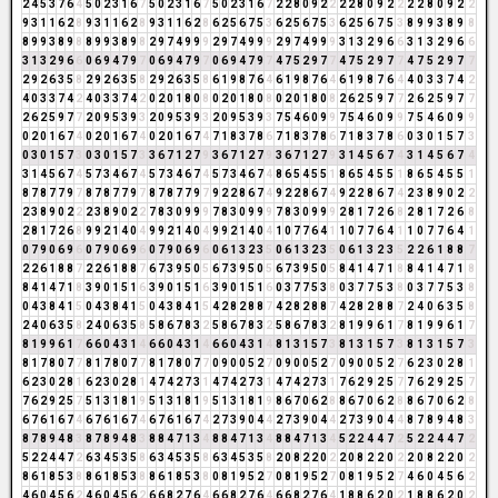
2
4
5
3
7
6
4
5
0
2
3
1
6
7
5
0
2
3
1
6
7
5
0
2
3
1
6
7
2
2
8
0
9
2
2
2
2
8
0
9
2
2
2
2
8
0
9
2
2
9
3
1
1
6
2
8
9
3
1
1
6
2
8
9
3
1
1
6
2
8
6
2
5
6
7
5
3
6
2
5
6
7
5
3
6
2
5
6
7
5
3
8
9
9
3
8
9
8
8
9
9
3
8
9
8
8
9
9
3
8
9
8
2
9
7
4
9
9
9
2
9
7
4
9
9
9
2
9
7
4
9
9
9
3
1
3
2
9
6
6
3
1
3
2
9
6
6
3
1
3
2
9
6
6
0
6
9
4
7
9
7
0
6
9
4
7
9
7
0
6
9
4
7
9
7
4
7
5
2
9
7
7
4
7
5
2
9
7
7
4
7
5
2
9
7
7
2
9
2
6
3
5
8
2
9
2
6
3
5
8
2
9
2
6
3
5
8
6
1
9
8
7
6
4
6
1
9
8
7
6
4
6
1
9
8
7
6
4
4
0
3
3
7
4
2
4
0
3
3
7
4
2
4
0
3
3
7
4
2
0
2
0
1
8
0
8
0
2
0
1
8
0
8
0
2
0
1
8
0
8
2
6
2
5
9
7
7
2
6
2
5
9
7
7
2
6
2
5
9
7
7
2
0
9
5
3
9
3
2
0
9
5
3
9
3
2
0
9
5
3
9
3
7
5
4
6
0
9
9
7
5
4
6
0
9
9
7
5
4
6
0
9
9
0
2
0
1
6
7
4
0
2
0
1
6
7
4
0
2
0
1
6
7
4
7
1
8
3
7
8
6
7
1
8
3
7
8
6
7
1
8
3
7
8
6
0
3
0
1
5
7
3
0
3
0
1
5
7
3
0
3
0
1
5
7
3
3
6
7
1
2
7
9
3
6
7
1
2
7
9
3
6
7
1
2
7
9
3
1
4
5
6
7
4
3
1
4
5
6
7
4
3
1
4
5
6
7
4
5
7
3
4
6
7
4
5
7
3
4
6
7
4
5
7
3
4
6
7
4
8
6
5
4
5
5
1
8
6
5
4
5
5
1
8
6
5
4
5
5
1
8
7
8
7
7
9
7
8
7
8
7
7
9
7
8
7
8
7
7
9
7
9
2
2
8
6
7
4
9
2
2
8
6
7
4
9
2
2
8
6
7
4
2
3
8
9
0
2
2
2
3
8
9
0
2
2
2
3
8
9
0
2
2
7
8
3
0
9
9
9
7
8
3
0
9
9
9
7
8
3
0
9
9
9
2
8
1
7
2
6
8
2
8
1
7
2
6
8
2
8
1
7
2
6
8
9
9
2
1
4
0
4
9
9
2
1
4
0
4
9
9
2
1
4
0
4
1
0
7
7
6
4
1
1
0
7
7
6
4
1
1
0
7
7
6
4
1
0
7
9
0
6
9
6
0
7
9
0
6
9
6
0
7
9
0
6
9
6
0
6
1
3
2
3
5
0
6
1
3
2
3
5
0
6
1
3
2
3
5
2
2
6
1
8
8
7
2
2
6
1
8
8
7
2
2
6
1
8
8
7
6
7
3
9
5
0
5
6
7
3
9
5
0
5
6
7
3
9
5
0
5
8
4
1
4
7
1
8
8
4
1
4
7
1
8
8
4
1
4
7
1
8
3
9
0
1
5
1
6
3
9
0
1
5
1
6
3
9
0
1
5
1
6
0
3
7
7
5
3
8
0
3
7
7
5
3
8
0
3
7
7
5
3
8
0
4
3
8
4
1
5
0
4
3
8
4
1
5
0
4
3
8
4
1
5
4
2
8
2
8
8
7
4
2
8
2
8
8
7
4
2
8
2
8
8
7
2
4
0
6
3
5
8
2
4
0
6
3
5
8
2
4
0
6
3
5
8
5
8
6
7
8
3
2
5
8
6
7
8
3
2
5
8
6
7
8
3
2
8
1
9
9
6
1
7
8
1
9
9
6
1
7
8
1
9
9
6
1
7
6
6
0
4
3
1
4
6
6
0
4
3
1
4
6
6
0
4
3
1
4
8
1
3
1
5
7
3
8
1
3
1
5
7
3
8
1
3
1
5
7
3
8
1
7
8
0
7
7
8
1
7
8
0
7
7
8
1
7
8
0
7
7
0
9
0
0
5
2
7
0
9
0
0
5
2
7
0
9
0
0
5
2
7
6
2
3
0
2
8
1
6
2
3
0
2
8
1
6
2
3
0
2
8
1
4
7
4
2
7
3
1
4
7
4
2
7
3
1
4
7
4
2
7
3
1
7
6
2
9
2
5
7
7
6
2
9
2
5
7
7
6
2
9
2
5
7
5
1
3
1
8
1
9
5
1
3
1
8
1
9
5
1
3
1
8
1
9
8
6
7
0
6
2
8
8
6
7
0
6
2
8
8
6
7
0
6
2
8
6
7
6
1
6
7
4
6
7
6
1
6
7
4
6
7
6
1
6
7
4
2
7
3
9
0
4
4
2
7
3
9
0
4
4
2
7
3
9
0
4
4
8
7
8
9
4
8
3
8
7
8
9
4
8
3
8
7
8
9
4
8
3
8
8
4
7
1
3
4
8
8
4
7
1
3
4
8
8
4
7
1
3
4
5
2
2
4
4
7
2
5
2
2
4
4
7
2
5
2
2
4
4
7
2
6
3
4
5
3
5
8
6
3
4
5
3
5
8
6
3
4
5
3
5
8
2
0
8
2
2
0
2
2
0
8
2
2
0
2
2
0
8
2
2
0
2
8
6
1
8
5
3
8
8
6
1
8
5
3
8
8
6
1
8
5
3
8
0
8
1
9
5
2
7
0
8
1
9
5
2
7
0
8
1
9
5
2
7
4
6
0
4
5
6
2
4
6
0
4
5
6
2
4
6
0
4
5
6
2
6
6
8
2
7
6
4
6
6
8
2
7
6
4
6
6
8
2
7
6
4
1
8
8
6
2
0
2
1
8
8
6
2
0
2