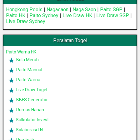
Hongkong Pools
|
Nagasaon
|
Naga Saon
|
Paito SGP
|
Paito HK
|
Paito Sydney
|
Live Draw HK
|
Live Draw SGP
|
Live Draw Sydney
Peralatan Togel
Paito Warna HK
Bola Merah
Paito Manual
Paito Warna
Live Draw Togel
BBFS Generator
Rumus Harian
Kalkulator Invest
Kolaborasi LN
Pembalik