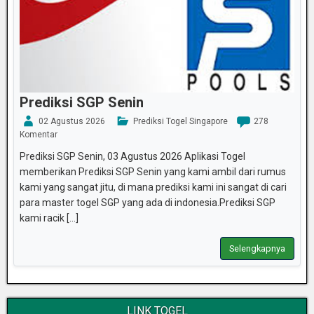
Prediksi SGP Senin
02 Agustus 2026
Prediksi Togel Singapore
278
Komentar
Prediksi SGP Senin, 03 Agustus 2026 Aplikasi Togel
memberikan Prediksi SGP Senin yang kami ambil dari rumus
kami yang sangat jitu, di mana prediksi kami ini sangat di cari
para master togel SGP yang ada di indonesia.Prediksi SGP
kami racik [...]
Selengkapnya
LINK TOGEL