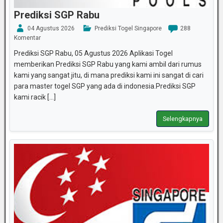
Prediksi SGP Rabu
04 Agustus 2026
Prediksi Togel Singapore
288
Komentar
Prediksi SGP Rabu, 05 Agustus 2026 Aplikasi Togel
memberikan Prediksi SGP Rabu yang kami ambil dari rumus
kami yang sangat jitu, di mana prediksi kami ini sangat di cari
para master togel SGP yang ada di indonesia.Prediksi SGP
kami racik [...]
Selengkapnya