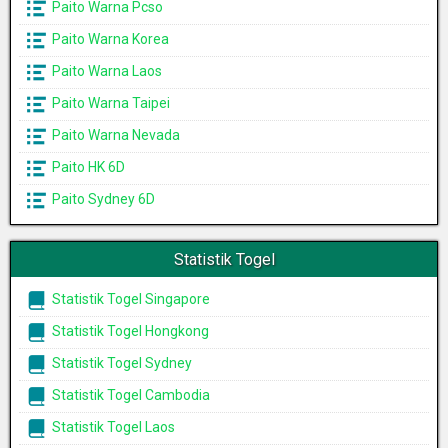
Paito Warna Pcso
Paito Warna Korea
Paito Warna Laos
Paito Warna Taipei
Paito Warna Nevada
Paito HK 6D
Paito Sydney 6D
Statistik Togel
Statistik Togel Singapore
Statistik Togel Hongkong
Statistik Togel Sydney
Statistik Togel Cambodia
Statistik Togel Laos