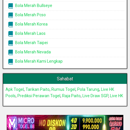
Bola Merah Bullseye
Bola Merah Pcso
Bola Merah Korea
Bola Merah Laos
Bola Merah Taipei
Bola Merah Nevada
Bola Merah Kami Lengkap
Sahabat
Apk Togel
,
Tarikan Paito
,
Rumus Togel
,
Pola Tarung
,
Live HK
Pools
,
Prediksi Perawan Togel
,
Raja Paito
,
Live Draw SGP
,
Live HK