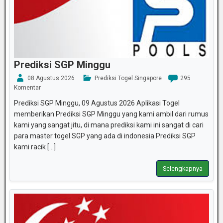
Prediksi SGP Minggu
08 Agustus 2026
Prediksi Togel Singapore
295
Komentar
Prediksi SGP Minggu, 09 Agustus 2026 Aplikasi Togel
memberikan Prediksi SGP Minggu yang kami ambil dari rumus
kami yang sangat jitu, di mana prediksi kami ini sangat di cari
para master togel SGP yang ada di indonesia.Prediksi SGP
kami racik [...]
Selengkapnya