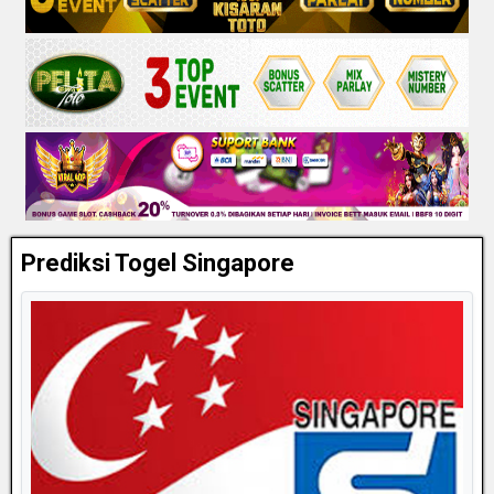
Prediksi Togel Singapore