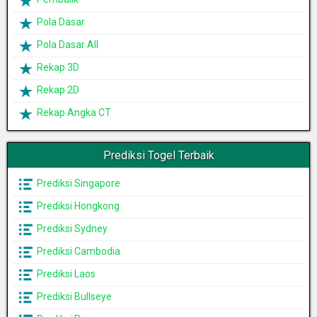
Pola Dasar
Pola Dasar All
Rekap 3D
Rekap 2D
Rekap Angka CT
Prediksi Togel Terbaik
Prediksi Singapore
Prediksi Hongkong
Prediksi Sydney
Prediksi Cambodia
Prediksi Laos
Prediksi Bullseye