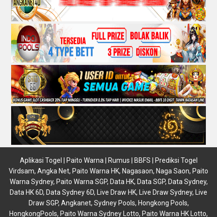
Aplikasi Togel | Paito Warna | Rumus | BBFS | Prediksi Togel
Virdsam
,
Angka Net
,
Paito Warna HK
,
Nagasaon
,
Naga Saon
,
Paito
Warna Sydney
,
Paito Warna SGP
,
Data HK
,
Data SGP
,
Data Sydney
,
Data HK 6D
,
Data Sydney 6D
,
Live Draw HK
,
Live Draw Sydney
,
Live
Draw SGP
,
Angkanet
,
Sydney Pools
,
Hongkong Pools
,
HongkongPools
,
Paito Warna Sydney Lotto
,
Paito Warna HK Lotto
,