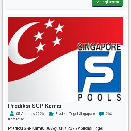
Selengkapnya
Prediksi SGP Kamis
05 Agustus 2026
Prediksi Togel Singapore
268
Komentar
Prediksi SGP Kamis, 06 Agustus 2026 Aplikasi Togel