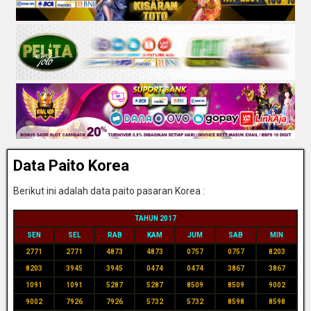
Data Paito Korea
Berikut ini adalah data paito pasaran Korea :
TAHUN 2017
SEN
SEL
RAB
KAM
JUM
SAB
MIN
2771
2771
4873
4873
0757
0757
8203
8203
3945
3945
0474
0474
3867
3867
1091
1091
5287
5287
8509
8509
9002
9002
7926
7926
5732
5732
8598
8598