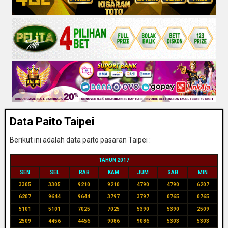
Data Paito Taipei
Berikut ini adalah data paito pasaran Taipei :
TAHUN 2017
SEN
SEL
RAB
KAM
JUM
SAB
MIN
3305
3305
9210
9210
4790
4790
6207
6207
9644
9644
3797
3797
0765
0765
5101
5101
7025
7025
5390
5390
2509
2509
4456
4456
9086
9086
5303
5303