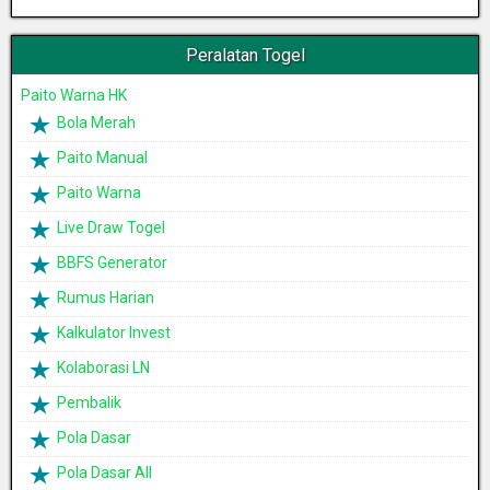
Peralatan Togel
Paito Warna HK
Bola Merah
Paito Manual
Paito Warna
Live Draw Togel
BBFS Generator
Rumus Harian
Kalkulator Invest
Kolaborasi LN
Pembalik
Pola Dasar
Pola Dasar All