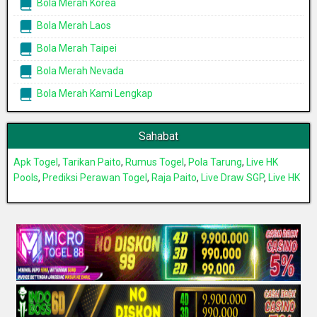
Bola Merah Korea
Bola Merah Laos
Bola Merah Taipei
Bola Merah Nevada
Bola Merah Kami Lengkap
Sahabat
Apk Togel
,
Tarikan Paito
,
Rumus Togel
,
Pola Tarung
,
Live HK
Pools
,
Prediksi Perawan Togel
,
Raja Paito
,
Live Draw SGP
,
Live HK