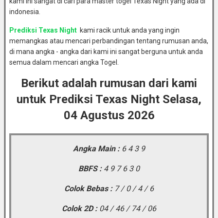
kami ini sangat di cari para master togel Texas Night yang ada di
indonesia.
Prediksi Texas Night
kami racik untuk anda yang ingin
memangkas atau mencari perbandingan tentang rumusan anda,
di mana angka - angka dari kami ini sangat berguna untuk anda
semua dalam mencari angka Togel.
Berikut adalah rumusan dari kami
untuk Prediksi Texas Night Selasa,
04 Agustus 2026
Angka Main :
6 4 3 9
BBFS :
4 9 7 6 3 0
Colok Bebas :
7 / 0 / 4 / 6
Colok 2D :
04 / 46 / 74 / 06