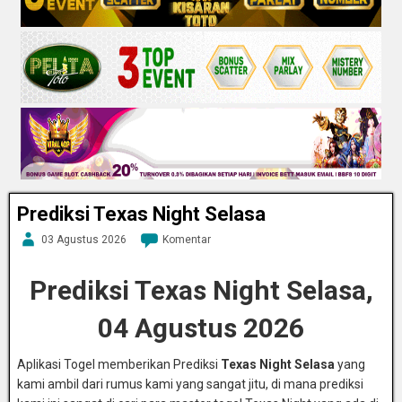
Prediksi Texas Night Selasa
03 Agustus 2026
Komentar
Prediksi Texas Night Selasa,
04 Agustus 2026
Aplikasi Togel memberikan Prediksi
Texas Night Selasa
yang
kami ambil dari rumus kami yang sangat jitu, di mana prediksi