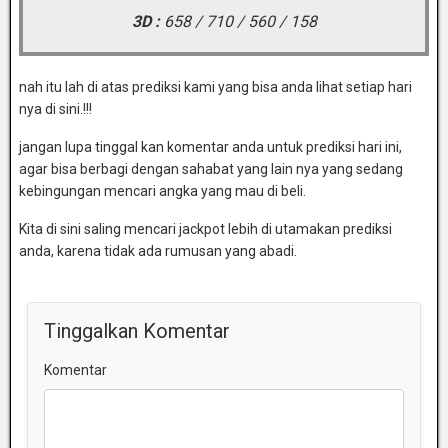
3D :
658 / 710 / 560 / 158
nah itu lah di atas prediksi kami yang bisa anda lihat setiap hari
nya di sini.!!!
jangan lupa tinggal kan komentar anda untuk prediksi hari ini,
agar bisa berbagi dengan sahabat yang lain nya yang sedang
kebingungan mencari angka yang mau di beli.
Kita di sini saling mencari jackpot lebih di utamakan prediksi
anda, karena tidak ada rumusan yang abadi.
Tinggalkan Komentar
Komentar