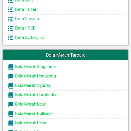
Data Laos
Data Taipei
Data Nevada
Data HK 6D
Data Sydney 6D
Bola Merah Terbaik
Bola Merah Singapore
Bola Merah Hongkong
Bola Merah Sydney
Bola Merah Cambodia
Bola Merah Laos
Bola Merah Bullseye
Bola Merah Pcso