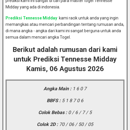
prediksi kami ini sangat di cari para master togel Tennesse
Midday yang ada di indonesia.
Prediksi Tennesse Midday
kami racik untuk anda yang ingin
memangkas atau mencari perbandingan tentang rumusan anda,
di mana angka - angka dari kami ini sangat berguna untuk anda
semua dalam mencari angka Togel.
Berikut adalah rumusan dari kami
untuk Prediksi Tennesse Midday
Kamis, 06 Agustus 2026
Angka Main :
1 6 0 7
BBFS :
5 1 8 7 0 6
Colok Bebas :
0 / 6 / 7 / 5
Colok 2D :
70 / 06 / 50 / 05