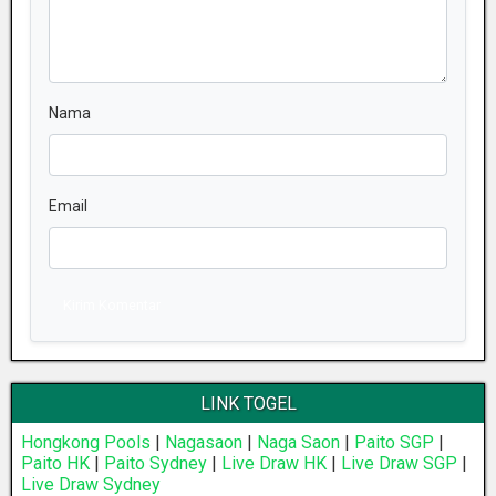
Nama
Email
Kirim Komentar
LINK TOGEL
Hongkong Pools
|
Nagasaon
|
Naga Saon
|
Paito SGP
|
Paito HK
|
Paito Sydney
|
Live Draw HK
|
Live Draw SGP
|
Live Draw Sydney