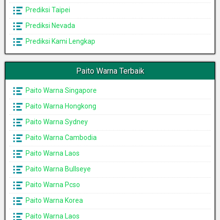
Prediksi Taipei
Prediksi Nevada
Prediksi Kami Lengkap
Paito Warna Terbaik
Paito Warna Singapore
Paito Warna Hongkong
Paito Warna Sydney
Paito Warna Cambodia
Paito Warna Laos
Paito Warna Bullseye
Paito Warna Pcso
Paito Warna Korea
Paito Warna Laos