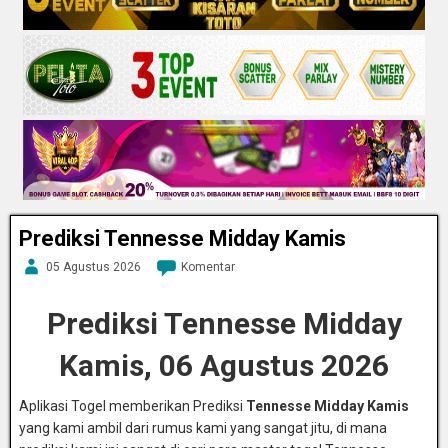
Prediksi Tennesse Midday Kamis
05 Agustus 2026
Komentar
Prediksi Tennesse Midday
Kamis, 06 Agustus 2026
Aplikasi Togel memberikan Prediksi
Tennesse Midday Kamis
yang kami ambil dari rumus kami yang sangat jitu, di mana