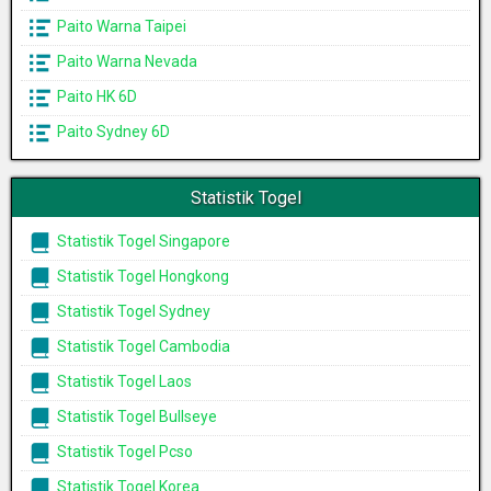
Paito Warna Taipei
Paito Warna Nevada
Paito HK 6D
Paito Sydney 6D
Statistik Togel
Statistik Togel Singapore
Statistik Togel Hongkong
Statistik Togel Sydney
Statistik Togel Cambodia
Statistik Togel Laos
Statistik Togel Bullseye
Statistik Togel Pcso
Statistik Togel Korea