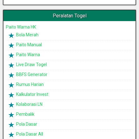
Peralatan Togel
Paito Warna HK
Bola Merah
Paito Manual
Paito Warna
Live Draw Togel
BBFS Generator
Rumus Harian
Kalkulator Invest
Kolaborasi LN
Pembalik
Pola Dasar
Pola Dasar All