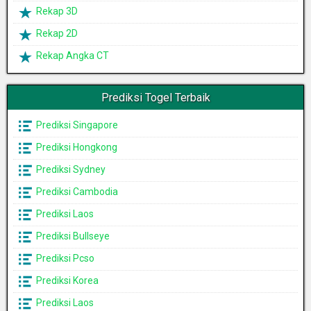
Rekap 3D
Rekap 2D
Rekap Angka CT
Prediksi Togel Terbaik
Prediksi Singapore
Prediksi Hongkong
Prediksi Sydney
Prediksi Cambodia
Prediksi Laos
Prediksi Bullseye
Prediksi Pcso
Prediksi Korea
Prediksi Laos