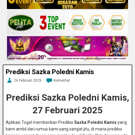
Prediksi Sazka Poledni Kamis
26 Februari 2025
Komentar
Prediksi Sazka Poledni Kamis,
27 Februari 2025
Aplikasi Togel memberikan Prediksi
Sazka Poledni Kamis
yang
kami ambil dari rumus kami yang sangat jitu, di mana prediksi