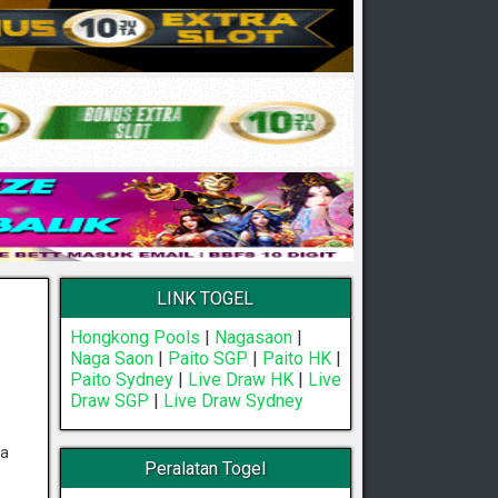
LINK TOGEL
Hongkong Pools
|
Nagasaon
|
Naga Saon
|
Paito SGP
|
Paito HK
|
Paito Sydney
|
Live Draw HK
|
Live
Draw SGP
|
Live Draw Sydney
na
Peralatan Togel