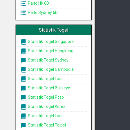
Paito HK 6D
Paito Sydney 6D
Statistik Togel
Statistik Togel Singapore
Statistik Togel Hongkong
Statistik Togel Sydney
Statistik Togel Cambodia
Statistik Togel Laos
Statistik Togel Bullseye
Statistik Togel Pcso
Statistik Togel Korea
Statistik Togel Laos
Statistik Togel Taipei