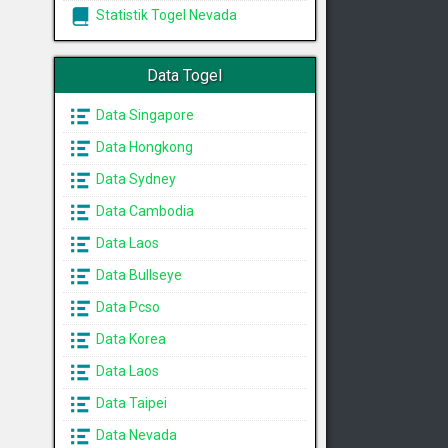
Statistik Togel Nevada
Data Togel
Data Singapore
Data Hongkong
Data Sydney
Data Cambodia
Data Laos
Data Bullseye
Data Pcso
Data Korea
Data Laos
Data Taipei
Data Nevada