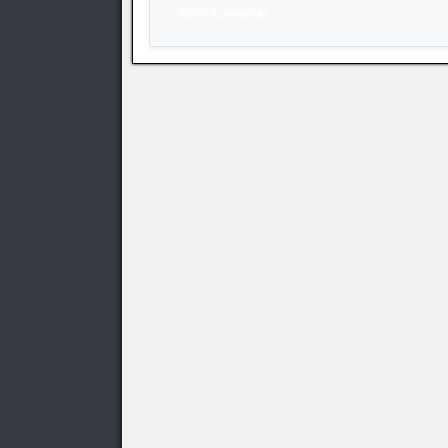
Kirim Komentar