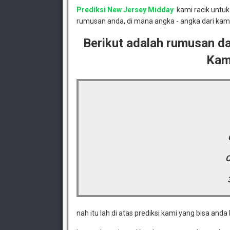
Prediksi New Jersey Midday
kami racik untu
rumusan anda, di mana angka - angka dari kam
Berikut adalah rumusan d
Kam
C
nah itu lah di atas prediksi kami yang bisa anda lih