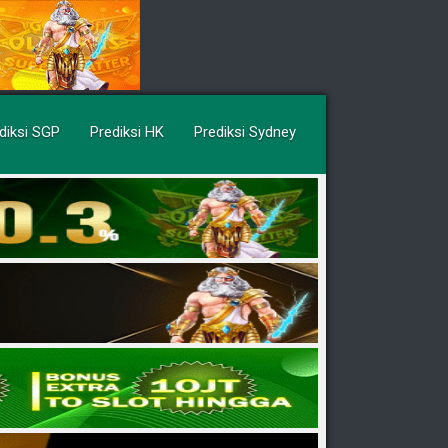
diksi SGP
Prediksi HK
Prediksi Sydney