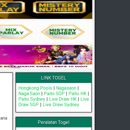
LINK TOGEL
Hongkong Pools
|
Nagasaon
|
Naga Saon
|
Paito SGP
|
Paito HK
|
Paito Sydney
|
Live Draw HK
|
Live
Draw SGP
|
Live Draw Sydney
mana
Peralatan Togel