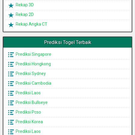
Rekap 3D
Rekap 2D
Rekap Angka CT
Prediksi Togel Terbaik
Prediksi Singapore
Prediksi Hongkong
Prediksi Sydney
Prediksi Cambodia
Prediksi Laos
Prediksi Bullseye
Prediksi Pcso
Prediksi Korea
Prediksi Laos