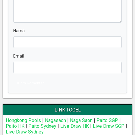
Nama
Email
Kirim Komentar
LINK TOGEL
Hongkong Pools
|
Nagasaon
|
Naga Saon
|
Paito SGP
|
Paito HK
|
Paito Sydney
|
Live Draw HK
|
Live Draw SGP
|
Live Draw Sydney