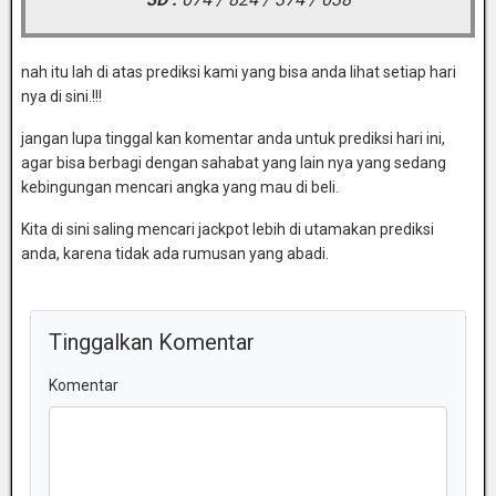
nah itu lah di atas prediksi kami yang bisa anda lihat setiap hari
nya di sini.!!!
jangan lupa tinggal kan komentar anda untuk prediksi hari ini,
agar bisa berbagi dengan sahabat yang lain nya yang sedang
kebingungan mencari angka yang mau di beli.
Kita di sini saling mencari jackpot lebih di utamakan prediksi
anda, karena tidak ada rumusan yang abadi.
Tinggalkan Komentar
Komentar