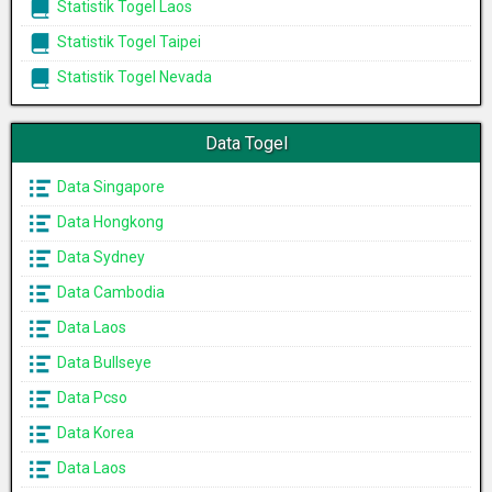
Statistik Togel Laos
Statistik Togel Taipei
Statistik Togel Nevada
Data Togel
Data Singapore
Data Hongkong
Data Sydney
Data Cambodia
Data Laos
Data Bullseye
Data Pcso
Data Korea
Data Laos