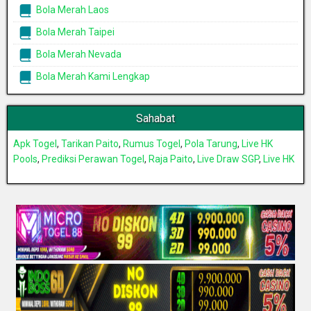
Bola Merah Laos
Bola Merah Taipei
Bola Merah Nevada
Bola Merah Kami Lengkap
Sahabat
Apk Togel
,
Tarikan Paito
,
Rumus Togel
,
Pola Tarung
,
Live HK
Pools
,
Prediksi Perawan Togel
,
Raja Paito
,
Live Draw SGP
,
Live HK