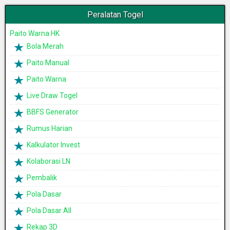
Peralatan Togel
Paito Warna HK
Bola Merah
Paito Manual
Paito Warna
Live Draw Togel
BBFS Generator
Rumus Harian
Kalkulator Invest
Kolaborasi LN
Pembalik
Pola Dasar
Pola Dasar All
Rekap 3D