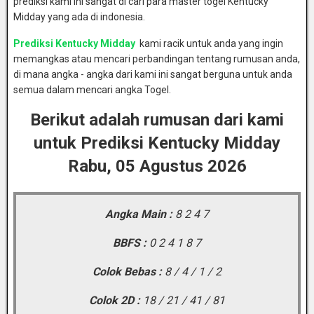
prediksi kami ini sangat di cari para master togel Kentucky
Midday yang ada di indonesia.
Prediksi Kentucky Midday
kami racik untuk anda yang ingin
memangkas atau mencari perbandingan tentang rumusan anda,
di mana angka - angka dari kami ini sangat berguna untuk anda
semua dalam mencari angka Togel.
Berikut adalah rumusan dari kami
untuk Prediksi Kentucky Midday
Rabu, 05 Agustus 2026
Angka Main :
8 2 4 7
BBFS :
0 2 4 1 8 7
Colok Bebas :
8 / 4 / 1 / 2
Colok 2D :
18 / 21 / 41 / 81