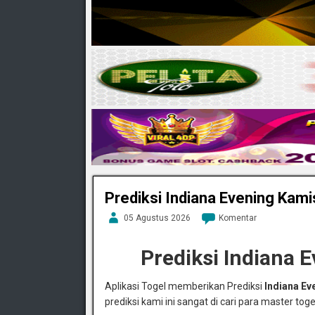
Prediksi Indiana Evening Kami
05 Agustus 2026
Komentar
Prediksi Indiana 
Aplikasi Togel memberikan Prediksi
Indiana E
prediksi kami ini sangat di cari para master tog