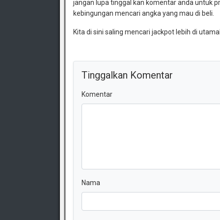
jangan lupa tinggal kan komentar anda untuk pr
kebingungan mencari angka yang mau di beli.
Kita di sini saling mencari jackpot lebih di uta
Tinggalkan Komentar
Komentar
Nama