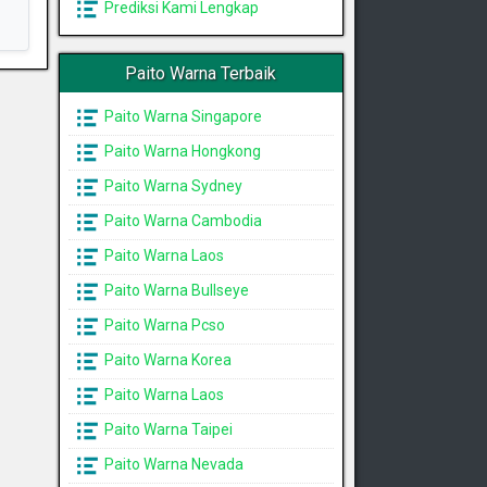
Prediksi Kami Lengkap
Paito Warna Terbaik
Paito Warna Singapore
Paito Warna Hongkong
Paito Warna Sydney
Paito Warna Cambodia
Paito Warna Laos
Paito Warna Bullseye
Paito Warna Pcso
Paito Warna Korea
Paito Warna Laos
Paito Warna Taipei
Paito Warna Nevada