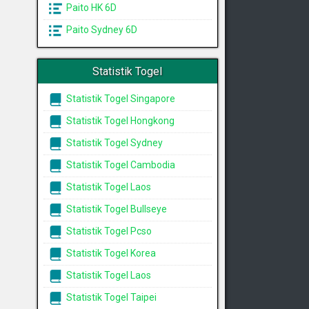
Paito HK 6D
Paito Sydney 6D
Statistik Togel
Statistik Togel Singapore
Statistik Togel Hongkong
Statistik Togel Sydney
Statistik Togel Cambodia
Statistik Togel Laos
Statistik Togel Bullseye
Statistik Togel Pcso
Statistik Togel Korea
Statistik Togel Laos
Statistik Togel Taipei