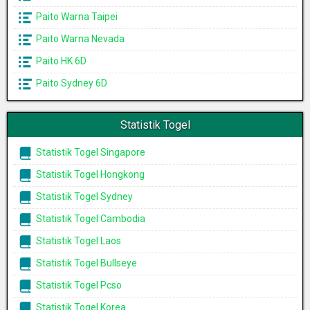
Paito Warna Taipei
Paito Warna Nevada
Paito HK 6D
Paito Sydney 6D
Statistik Togel
Statistik Togel Singapore
Statistik Togel Hongkong
Statistik Togel Sydney
Statistik Togel Cambodia
Statistik Togel Laos
Statistik Togel Bullseye
Statistik Togel Pcso
Statistik Togel Korea