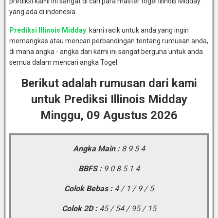
prediksi kami ini sangat di cari para master togel Illinois Midday
yang ada di indonesia.
Prediksi Illinois Midday
kami racik untuk anda yang ingin
memangkas atau mencari perbandingan tentang rumusan anda,
di mana angka - angka dari kami ini sangat berguna untuk anda
semua dalam mencari angka Togel.
Berikut adalah rumusan dari kami
untuk Prediksi Illinois Midday
Minggu, 09 Agustus 2026
Angka Main :
8 9 5 4
BBFS :
9 0 8 5 1 4
Colok Bebas :
4 / 1 / 9 / 5
Colok 2D :
45 / 54 / 95 / 15