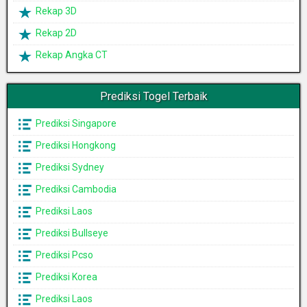
Rekap 3D
Rekap 2D
Rekap Angka CT
Prediksi Togel Terbaik
Prediksi Singapore
Prediksi Hongkong
Prediksi Sydney
Prediksi Cambodia
Prediksi Laos
Prediksi Bullseye
Prediksi Pcso
Prediksi Korea
Prediksi Laos