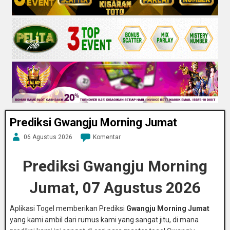
Prediksi Gwangju Morning Jumat
06 Agustus 2026
Komentar
Prediksi Gwangju Morning
Jumat, 07 Agustus 2026
Aplikasi Togel memberikan Prediksi
Gwangju Morning Jumat
yang kami ambil dari rumus kami yang sangat jitu, di mana