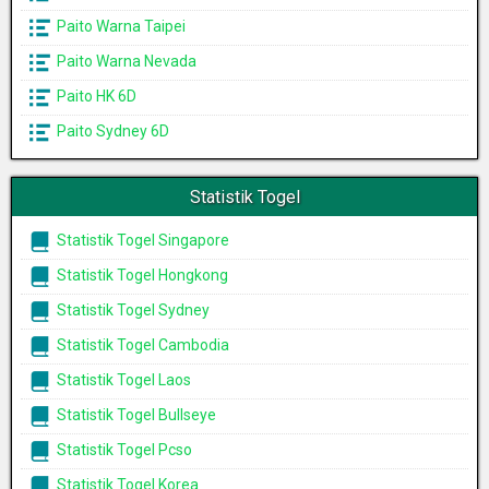
Paito Warna Taipei
Paito Warna Nevada
Paito HK 6D
Paito Sydney 6D
Statistik Togel
Statistik Togel Singapore
Statistik Togel Hongkong
Statistik Togel Sydney
Statistik Togel Cambodia
Statistik Togel Laos
Statistik Togel Bullseye
Statistik Togel Pcso
Statistik Togel Korea