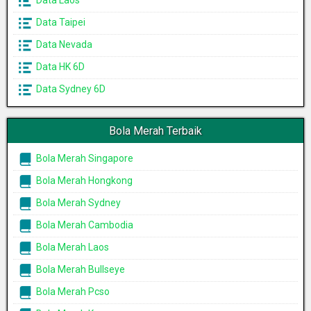
Data Laos
Data Taipei
Data Nevada
Data HK 6D
Data Sydney 6D
Bola Merah Terbaik
Bola Merah Singapore
Bola Merah Hongkong
Bola Merah Sydney
Bola Merah Cambodia
Bola Merah Laos
Bola Merah Bullseye
Bola Merah Pcso