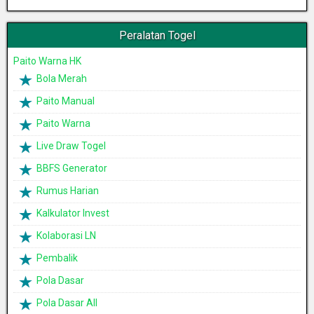
Peralatan Togel
Paito Warna HK
Bola Merah
Paito Manual
Paito Warna
Live Draw Togel
BBFS Generator
Rumus Harian
Kalkulator Invest
Kolaborasi LN
Pembalik
Pola Dasar
Pola Dasar All