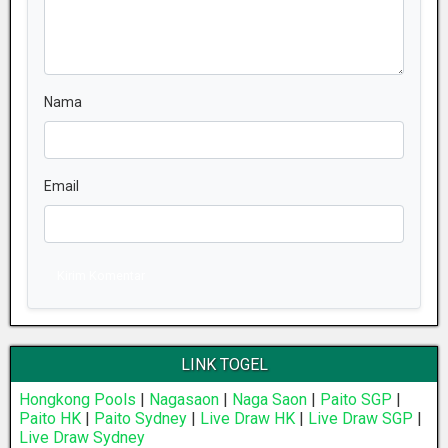
Nama
Email
Kirim Komentar
LINK TOGEL
Hongkong Pools
|
Nagasaon
|
Naga Saon
|
Paito SGP
|
Paito HK
|
Paito Sydney
|
Live Draw HK
|
Live Draw SGP
|
Live Draw Sydney