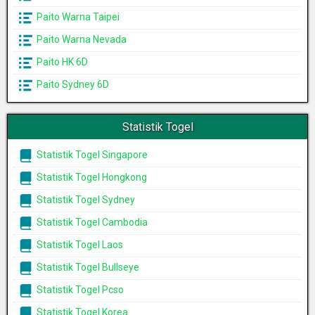
Paito Warna Taipei
Paito Warna Nevada
Paito HK 6D
Paito Sydney 6D
Statistik Togel
Statistik Togel Singapore
Statistik Togel Hongkong
Statistik Togel Sydney
Statistik Togel Cambodia
Statistik Togel Laos
Statistik Togel Bullseye
Statistik Togel Pcso
Statistik Togel Korea