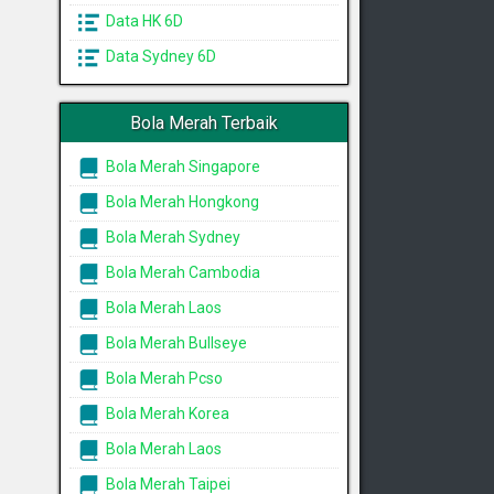
Data HK 6D
Data Sydney 6D
Bola Merah Terbaik
Bola Merah Singapore
Bola Merah Hongkong
Bola Merah Sydney
Bola Merah Cambodia
Bola Merah Laos
Bola Merah Bullseye
Bola Merah Pcso
Bola Merah Korea
Bola Merah Laos
Bola Merah Taipei