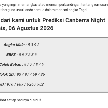
da yang ingin memangkas atau mencari perbandingan tentang rumusan
gat berguna untuk anda semua dalam mencari angka Togel.
dari kami untuk Prediksi Canberra Night
is, 06 Agustus 2026
Angka Main :
8 3 9 2
BBFS :
8 9 7 2 3 6
Colok Bebas :
9 / 7 / 3 / 6
olok 2D :
93 / 97 / 69 / 36
3D :
976 / 689 / 926 / 982
at setiap hari nya di sini.!!!