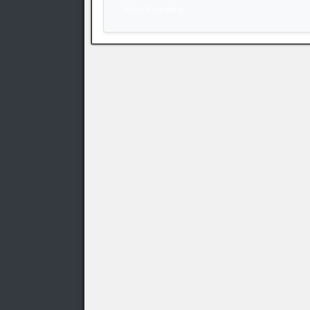
Kirim Komentar