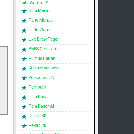
Paito Warna HK
Bola Merah
Paito Manual
Paito Warna
Live Draw Togel
BBFS Generator
Rumus Harian
Kalkulator Invest
Kolaborasi LN
Pembalik
Pola Dasar
Pola Dasar All
Rekap 3D
Rekap 2D