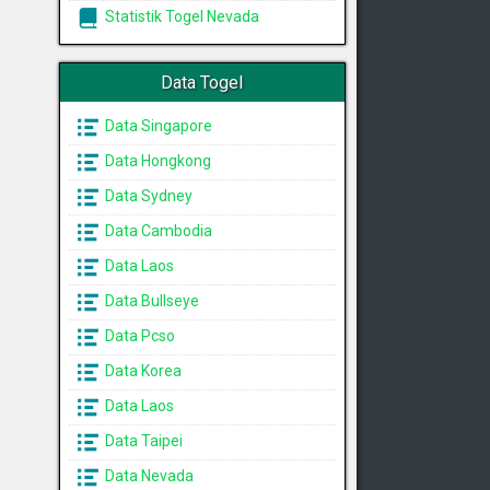
Statistik Togel Nevada
Data Togel
Data Singapore
Data Hongkong
Data Sydney
Data Cambodia
Data Laos
Data Bullseye
Data Pcso
Data Korea
Data Laos
Data Taipei
Data Nevada