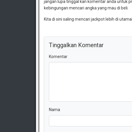
jangan lupa tinggal kan komentar anda untuk pr
kebingungan mencari angka yang mau di beli.
Kita di sini saling mencari jackpot lebih di uta
Tinggalkan Komentar
Komentar
Nama