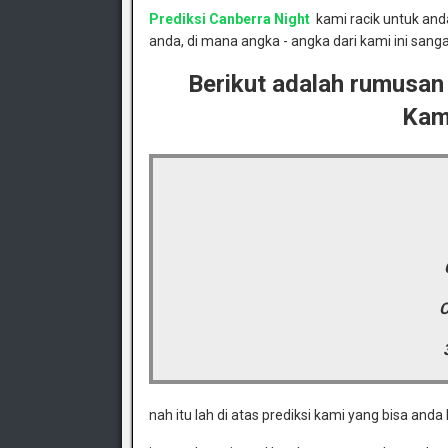
Prediksi Canberra Night
kami racik untuk an
anda, di mana angka - angka dari kami ini san
Berikut adalah rumusan 
Kam
C
nah itu lah di atas prediksi kami yang bisa anda lih