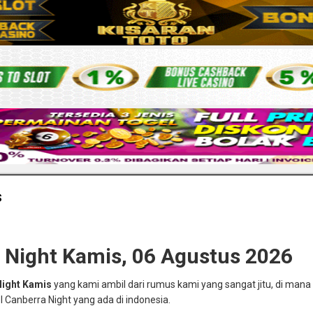
s
a Night Kamis, 06 Agustus 2026
Night Kamis
yang kami ambil dari rumus kami yang sangat jitu, di mana
el Canberra Night yang ada di indonesia.