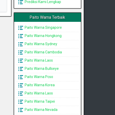
Prediksi Kami Lengkap
Paito Warna Terbaik
Paito Warna Singapore
Paito Warna Hongkong
Paito Warna Sydney
Paito Warna Cambodia
Paito Warna Laos
Paito Warna Bullseye
Paito Warna Pcso
Paito Warna Korea
Paito Warna Laos
Paito Warna Taipei
Paito Warna Nevada