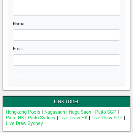
Nama
Email
Kirim Komentar
LINK TOGEL
Hongkong Pools
|
Nagasaon
|
Naga Saon
|
Paito SGP
|
Paito HK
|
Paito Sydney
|
Live Draw HK
|
Live Draw SGP
|
Live Draw Sydney