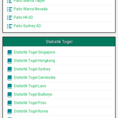
Paito Warna Taipei
Paito Warna Nevada
Paito HK 6D
Paito Sydney 6D
Statistik Togel
Statistik Togel Singapore
Statistik Togel Hongkong
Statistik Togel Sydney
Statistik Togel Cambodia
Statistik Togel Laos
Statistik Togel Bullseye
Statistik Togel Pcso
Statistik Togel Korea