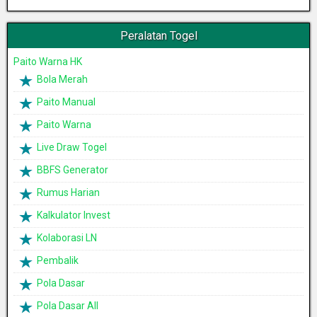
Peralatan Togel
Paito Warna HK
Bola Merah
Paito Manual
Paito Warna
Live Draw Togel
BBFS Generator
Rumus Harian
Kalkulator Invest
Kolaborasi LN
Pembalik
Pola Dasar
Pola Dasar All