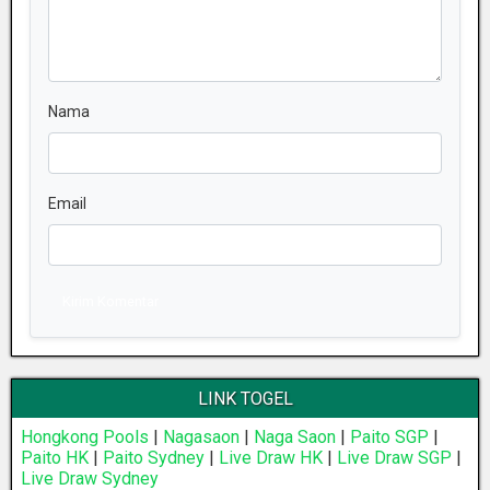
Nama
Email
Kirim Komentar
LINK TOGEL
Hongkong Pools
|
Nagasaon
|
Naga Saon
|
Paito SGP
|
Paito HK
|
Paito Sydney
|
Live Draw HK
|
Live Draw SGP
|
Live Draw Sydney