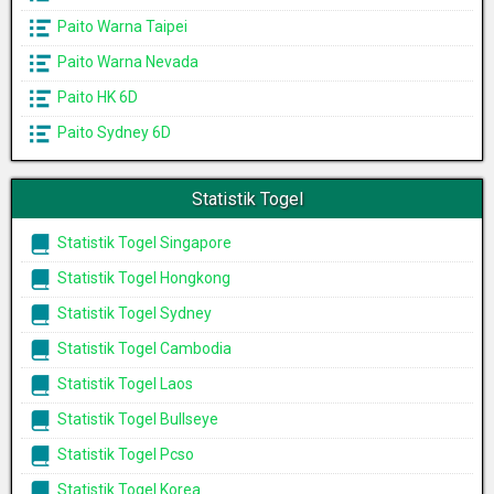
Paito Warna Taipei
Paito Warna Nevada
Paito HK 6D
Paito Sydney 6D
Statistik Togel
Statistik Togel Singapore
Statistik Togel Hongkong
Statistik Togel Sydney
Statistik Togel Cambodia
Statistik Togel Laos
Statistik Togel Bullseye
Statistik Togel Pcso
Statistik Togel Korea