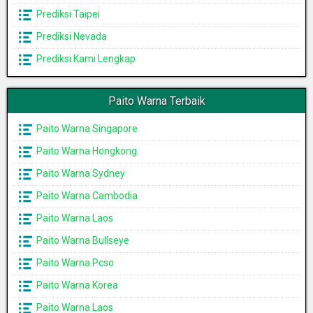
Prediksi Taipei
Prediksi Nevada
Prediksi Kami Lengkap
Paito Warna Terbaik
Paito Warna Singapore
Paito Warna Hongkong
Paito Warna Sydney
Paito Warna Cambodia
Paito Warna Laos
Paito Warna Bullseye
Paito Warna Pcso
Paito Warna Korea
Paito Warna Laos