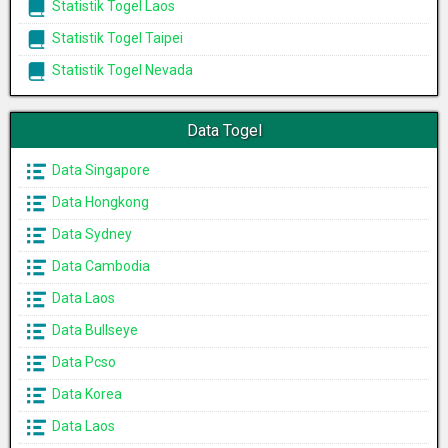
Statistik Togel Laos
Statistik Togel Taipei
Statistik Togel Nevada
Data Togel
Data Singapore
Data Hongkong
Data Sydney
Data Cambodia
Data Laos
Data Bullseye
Data Pcso
Data Korea
Data Laos