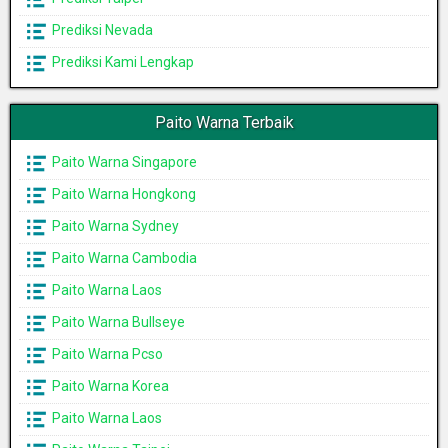
Prediksi Nevada
Prediksi Kami Lengkap
Paito Warna Terbaik
Paito Warna Singapore
Paito Warna Hongkong
Paito Warna Sydney
Paito Warna Cambodia
Paito Warna Laos
Paito Warna Bullseye
Paito Warna Pcso
Paito Warna Korea
Paito Warna Laos