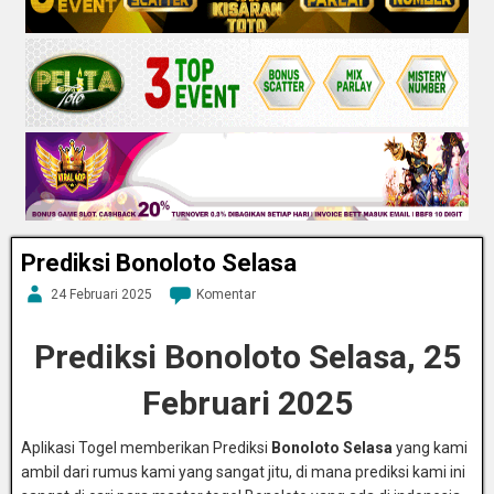
Prediksi Bonoloto Selasa
24 Februari 2025
Komentar
Prediksi Bonoloto Selasa, 25
Februari 2025
Aplikasi Togel memberikan Prediksi
Bonoloto Selasa
yang kami
ambil dari rumus kami yang sangat jitu, di mana prediksi kami ini