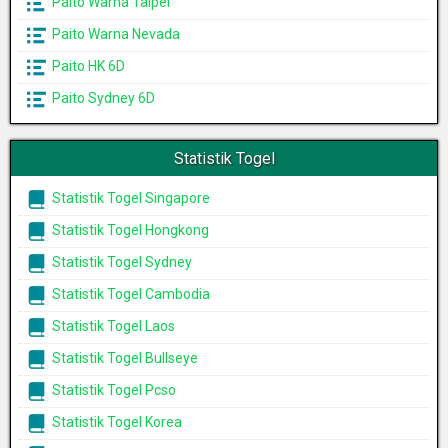
Paito Warna Taipei
Paito Warna Nevada
Paito HK 6D
Paito Sydney 6D
Statistik Togel
Statistik Togel Singapore
Statistik Togel Hongkong
Statistik Togel Sydney
Statistik Togel Cambodia
Statistik Togel Laos
Statistik Togel Bullseye
Statistik Togel Pcso
Statistik Togel Korea