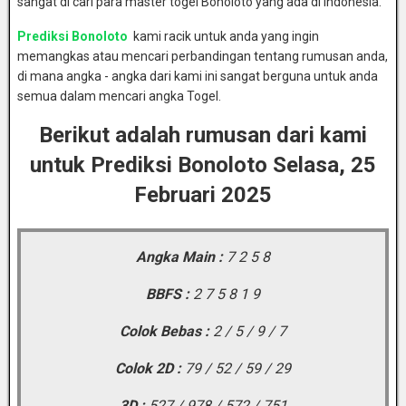
sangat di cari para master togel Bonoloto yang ada di indonesia.
Prediksi Bonoloto
kami racik untuk anda yang ingin
memangkas atau mencari perbandingan tentang rumusan anda,
di mana angka - angka dari kami ini sangat berguna untuk anda
semua dalam mencari angka Togel.
Berikut adalah rumusan dari kami
untuk Prediksi Bonoloto Selasa, 25
Februari 2025
Angka Main :
7 2 5 8
BBFS :
2 7 5 8 1 9
Colok Bebas :
2 / 5 / 9 / 7
Colok 2D :
79 / 52 / 59 / 29
3D :
527 / 978 / 572 / 751