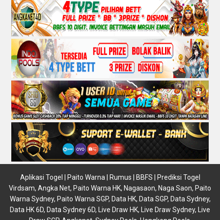
Aplikasi Togel | Paito Warna | Rumus | BBFS | Prediksi Togel
Virdsam
,
Angka Net
,
Paito Warna HK
,
Nagasaon
,
Naga Saon
,
Paito
Warna Sydney
,
Paito Warna SGP
,
Data HK
,
Data SGP
,
Data Sydney
,
Data HK 6D
,
Data Sydney 6D
,
Live Draw HK
,
Live Draw Sydney
,
Live