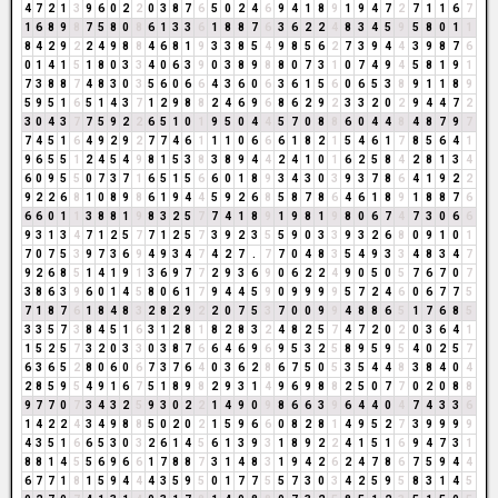
4
7
2
1
3
9
6
0
2
2
0
3
8
7
6
5
0
2
4
6
9
4
1
8
9
1
9
4
7
2
7
1
1
6
7
1
6
8
9
8
7
5
8
0
8
6
1
3
3
6
1
8
8
7
6
3
6
2
2
4
8
3
4
5
9
5
8
0
1
1
8
4
2
9
2
2
4
9
8
8
4
6
8
1
9
3
3
8
5
4
9
8
5
6
2
7
3
9
4
4
3
9
8
7
6
0
1
4
1
5
1
8
0
3
3
4
0
6
3
9
0
3
8
9
8
8
0
7
3
1
0
7
4
9
4
5
8
1
9
1
7
3
8
8
7
4
8
3
0
3
5
6
0
6
6
4
3
6
0
6
3
6
1
5
6
0
6
5
3
8
9
1
1
8
9
5
9
5
1
6
5
1
4
3
7
1
2
9
8
8
2
4
6
9
6
8
6
2
9
2
3
3
2
0
2
9
4
4
7
2
3
0
4
3
7
7
5
9
2
2
6
5
1
0
1
9
5
0
4
4
5
7
0
8
8
6
0
4
4
8
4
8
7
9
7
7
4
5
1
6
4
9
2
9
2
7
7
4
6
1
1
1
0
6
6
6
1
8
2
1
5
4
6
1
7
8
5
6
4
1
9
6
5
5
1
2
4
5
4
9
8
1
5
3
8
3
8
9
4
4
2
4
1
0
1
6
2
5
8
4
2
8
1
3
4
6
0
9
5
5
0
7
3
7
1
6
5
1
5
6
6
0
1
8
9
3
4
3
0
3
9
3
7
8
6
4
1
9
2
2
9
2
2
6
8
1
0
8
9
8
6
1
9
4
4
5
9
2
6
8
5
8
7
8
6
4
6
1
8
9
1
8
8
7
6
6
6
0
1
1
3
8
8
1
9
8
3
2
5
7
7
4
1
8
9
1
9
8
1
9
8
0
6
7
4
7
3
0
6
6
9
3
1
3
4
7
1
2
5
7
7
1
2
5
7
3
9
2
3
5
5
9
0
3
3
9
3
2
6
8
0
9
1
0
1
7
0
7
5
3
9
7
3
6
9
4
9
3
4
7
4
2
7
.
7
7
0
4
8
3
5
4
9
3
3
4
8
3
4
7
9
2
6
8
5
1
4
1
9
1
3
6
9
7
7
2
9
3
6
9
0
6
2
2
4
9
0
5
0
5
7
6
7
0
7
3
8
6
3
9
6
0
1
4
5
8
0
6
1
7
9
4
4
5
9
0
9
9
9
9
5
7
2
4
6
0
6
7
7
5
7
1
8
7
6
1
8
4
8
3
2
8
2
9
2
2
0
7
5
3
7
0
0
9
9
4
8
8
6
5
1
7
6
8
5
3
3
5
7
3
8
4
5
1
6
3
1
2
8
1
8
2
8
3
2
4
8
2
5
7
4
7
2
0
2
0
3
6
4
1
1
5
2
5
7
3
2
0
3
3
0
3
8
7
6
6
4
6
9
6
9
5
3
2
5
8
9
5
9
5
4
0
2
5
7
6
3
6
5
2
8
0
6
0
6
7
3
7
6
4
0
3
6
2
8
6
7
5
0
5
3
5
4
4
8
3
8
4
0
4
2
8
5
9
5
4
9
1
6
7
5
1
8
9
8
2
9
3
1
4
9
6
9
8
8
2
5
0
7
7
0
2
0
8
8
9
7
7
0
7
3
4
3
2
5
9
3
0
2
2
1
4
9
0
9
8
6
6
3
9
6
4
4
0
4
7
4
3
3
6
1
4
2
2
4
3
4
9
8
8
5
0
2
0
2
1
5
9
6
6
0
8
2
8
1
4
9
5
2
7
3
9
9
9
9
4
3
5
1
6
6
5
3
0
3
2
6
1
4
5
6
1
3
9
3
1
8
9
2
2
4
1
5
1
6
9
4
7
3
1
8
8
1
4
5
5
6
9
6
6
1
7
8
8
7
3
1
4
8
3
1
9
4
2
6
2
4
7
8
6
7
5
9
4
4
6
7
7
1
8
1
5
9
4
4
4
3
5
9
5
0
1
7
7
5
5
7
3
0
3
4
2
5
9
5
8
3
1
4
5