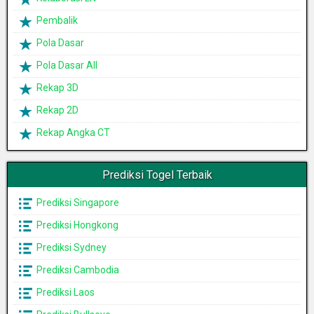
Pembalik
Pola Dasar
Pola Dasar All
Rekap 3D
Rekap 2D
Rekap Angka CT
Prediksi Togel Terbaik
Prediksi Singapore
Prediksi Hongkong
Prediksi Sydney
Prediksi Cambodia
Prediksi Laos