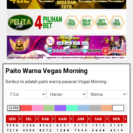
Paito Warna Vegas Morning
Berikut ini adalah paito warna pasaran Vegas Morning :
CLEAR
SEN
SEL
RAB
KAM
JUM
SAB
MIN
D
D
D
D
D
D
D
9
3
8
6
5
3
2
4
6
1
8
3
6
2
8
6
3
2
1
3
5
1
7
2
9
1
9
1
5
6
3
1
2
9
2
7
2
1
0
1
4
3
0
5
5
8
5
7
2
9
1
2
8
8
7
7
0
9
0
9
5
6
4
8
3
4
5
1
9
1