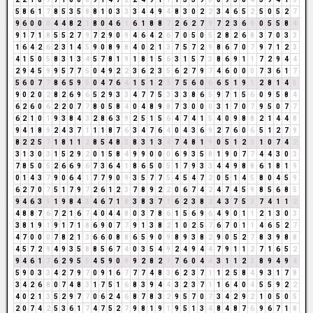
5
8
6
1
7
8
5
3
5
8
8
1
0
3
3
3
4
4
9
4
8
3
0
2
2
3
4
6
5
2
5
0
5
2
7
9
6
0
0
0
4
4
8
2
1
8
0
4
6
1
6
1
8
8
7
2
6
2
7
9
7
2
3
6
9
0
5
5
8
4
9
1
7
1
8
5
5
2
7
9
7
2
9
0
9
4
6
4
2
6
7
0
5
0
5
2
8
2
6
8
3
7
0
3
3
1
6
4
2
6
2
3
1
4
5
9
0
8
9
8
4
0
2
1
3
7
5
7
2
9
8
6
7
0
7
9
7
1
2
3
4
1
5
0
5
8
3
1
3
4
5
7
8
1
9
1
8
1
5
6
3
1
5
7
3
8
6
9
1
1
7
2
9
4
4
2
9
4
5
9
9
5
7
7
5
0
4
9
2
2
3
6
2
3
5
6
2
7
9
7
4
6
0
0
0
7
3
6
1
7
5
6
0
7
7
8
6
5
9
5
0
4
7
6
4
1
5
1
2
3
7
5
6
0
6
6
5
1
9
1
2
8
1
4
5
9
0
2
0
2
8
2
6
9
6
5
2
9
3
3
4
7
7
5
3
3
3
8
6
5
9
7
1
5
6
0
9
5
8
4
6
2
6
0
6
2
2
0
7
7
8
0
5
8
4
0
4
8
9
8
7
3
0
0
0
3
1
7
0
7
9
5
0
7
7
6
2
1
0
1
9
3
8
4
3
2
8
6
3
9
2
5
1
5
6
4
7
4
1
5
4
0
9
8
8
2
1
4
4
8
9
4
1
8
9
2
4
3
7
1
1
1
8
7
6
3
4
7
6
4
0
4
3
6
9
2
7
6
0
6
5
1
2
7
9
8
2
2
5
7
1
8
1
1
2
8
5
4
8
3
8
3
1
3
4
7
4
8
1
9
0
5
1
2
3
1
0
7
4
2
3
1
3
0
3
1
5
2
9
2
0
1
5
8
4
9
9
0
0
0
6
9
3
5
8
1
9
0
7
7
4
4
3
0
3
7
8
5
0
5
2
6
6
9
6
7
3
6
4
1
8
6
5
0
5
1
7
9
3
3
4
4
9
8
8
6
1
8
1
9
0
1
4
3
7
9
0
6
4
1
7
7
9
0
9
3
5
7
7
5
4
5
4
7
2
0
5
1
4
5
8
0
4
5
9
6
2
7
0
7
5
1
7
9
7
2
6
1
2
3
7
8
9
2
2
0
6
7
4
2
4
7
4
5
9
8
5
6
8
5
9
4
6
3
9
1
9
8
4
3
4
6
7
1
8
3
8
3
7
1
6
2
3
8
2
4
3
7
5
3
7
4
1
1
2
4
8
8
7
6
7
2
1
6
7
4
0
4
4
8
0
3
7
8
6
1
5
6
9
6
4
9
0
1
1
2
1
3
0
3
3
8
1
9
1
9
1
7
1
8
6
9
0
7
7
9
1
3
8
2
1
0
2
5
7
6
7
0
1
1
4
6
5
2
7
4
7
0
0
0
7
8
2
1
3
6
6
0
8
8
6
5
9
0
9
8
9
3
8
2
9
0
5
2
7
8
3
9
8
8
4
5
7
2
9
4
9
3
5
8
8
5
6
7
4
0
3
5
4
9
2
4
9
4
4
7
9
1
1
2
7
1
6
5
2
9
4
6
1
7
6
2
9
5
5
4
5
9
0
9
9
2
8
2
1
7
6
0
4
4
3
1
1
2
3
8
9
4
9
4
5
9
0
3
3
4
2
7
9
7
0
9
1
6
7
7
7
4
8
3
6
2
3
7
1
1
2
5
8
4
9
3
1
7
8
3
4
2
6
8
0
7
4
8
3
1
7
5
1
6
8
3
9
4
4
3
2
3
7
1
1
6
4
0
4
5
5
9
2
2
4
0
2
1
3
5
2
9
7
7
0
6
2
4
6
8
7
8
3
2
9
5
7
0
7
3
4
2
9
2
1
0
5
0
5
2
0
7
4
2
5
3
6
1
7
4
7
5
2
7
9
8
1
9
1
9
5
1
3
4
8
4
8
7
6
9
6
7
1
8