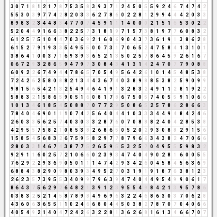
3
0
7
1
8
1
2
1
7
8
7
5
3
5
8
3
9
3
7
1
2
4
5
0
5
5
9
2
4
6
7
4
7
4
2
5
5
3
0
3
9
7
7
4
2
8
2
0
3
3
6
2
7
8
6
0
2
2
8
1
2
9
9
4
4
4
2
0
3
3
8
9
8
3
2
3
4
4
8
3
4
7
7
0
7
4
5
9
1
1
1
4
0
0
0
2
1
5
1
6
5
3
0
2
2
5
2
0
4
4
9
1
6
6
3
8
2
2
5
7
3
1
8
1
9
7
1
5
7
3
8
1
9
7
7
6
0
8
3
2
6
1
2
5
7
5
1
0
4
4
7
0
3
6
9
2
1
6
0
6
9
0
4
3
7
3
6
1
9
1
3
8
6
2
8
6
1
5
2
7
9
1
9
3
3
5
4
9
5
5
0
0
7
3
1
7
0
6
5
2
4
7
5
8
4
1
3
1
0
1
3
8
6
4
1
0
0
3
7
1
6
9
3
9
3
6
5
2
1
3
5
0
2
5
7
8
6
4
5
9
2
6
1
6
7
0
6
7
2
9
3
2
8
6
5
9
4
7
9
7
3
0
8
4
3
4
1
3
1
4
2
4
7
0
7
7
9
0
8
8
6
0
9
2
2
6
7
4
9
4
4
7
8
6
5
7
0
5
4
9
5
6
4
2
6
1
0
1
4
5
4
8
5
3
8
7
2
4
2
6
2
5
8
0
8
8
2
1
3
4
4
3
6
7
4
0
3
8
9
8
8
5
3
8
2
5
9
0
9
9
9
8
1
5
6
5
4
2
1
3
2
5
4
9
4
6
4
1
9
1
3
2
8
3
2
4
9
1
1
2
8
1
9
2
2
5
8
8
3
2
1
5
8
6
5
9
0
5
1
6
0
8
1
7
8
6
7
5
0
5
7
4
0
5
5
9
1
0
6
6
1
0
1
3
4
6
1
8
5
4
5
0
8
8
7
0
7
7
2
9
5
0
8
6
5
2
5
7
8
6
2
8
6
6
3
7
8
4
0
4
6
9
0
1
1
1
0
7
4
2
5
6
4
0
4
4
1
0
3
3
3
4
4
9
4
8
4
2
4
6
2
6
0
3
3
5
6
2
5
7
4
0
3
0
3
3
2
8
7
6
0
7
0
8
8
8
2
4
0
4
2
8
5
3
8
4
2
9
5
5
7
5
8
2
1
0
8
5
3
8
2
6
8
6
5
0
5
2
0
2
9
3
0
8
8
2
9
1
5
6
1
5
8
5
4
5
6
8
3
2
6
7
5
9
5
8
2
9
7
7
8
7
9
6
6
3
4
3
8
2
4
7
0
6
6
2
8
0
3
3
1
4
6
7
4
3
8
7
7
5
2
6
5
9
5
5
3
2
5
7
0
4
9
5
5
5
9
8
3
2
9
2
9
1
1
6
0
2
5
7
2
1
0
6
6
0
2
3
9
3
4
7
4
0
4
9
0
2
8
1
6
0
0
5
5
7
6
2
9
2
2
9
3
6
9
0
5
0
1
1
1
4
7
4
2
9
3
4
2
6
0
4
5
8
4
5
6
3
6
9
6
8
8
4
3
8
2
9
0
9
8
0
3
9
3
4
9
5
2
7
0
3
1
9
1
9
1
8
7
6
3
8
1
2
3
2
6
2
3
5
7
3
9
5
5
3
4
0
9
9
7
9
6
3
9
4
7
4
0
4
4
9
5
4
9
9
0
6
1
7
8
6
4
3
7
5
6
2
9
2
6
4
8
2
1
3
9
1
2
3
9
5
5
4
9
8
4
2
1
3
9
5
7
8
6
0
3
8
3
2
5
2
1
4
5
8
7
8
9
8
4
9
6
9
6
3
2
2
4
6
8
6
3
0
3
7
0
6
2
8
4
3
6
0
6
3
6
5
5
1
1
0
2
4
6
6
8
0
4
4
5
0
3
8
2
7
8
7
0
7
0
4
0
6
6
4
0
5
4
9
2
1
4
0
4
7
2
4
2
6
3
2
2
8
1
3
6
2
6
8
1
6
1
3
4
6
6
7
0
7