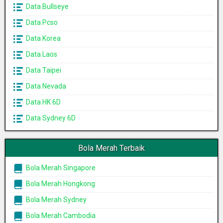
Data Bullseye
Data Pcso
Data Korea
Data Laos
Data Taipei
Data Nevada
Data HK 6D
Data Sydney 6D
Bola Merah Terbaik
Bola Merah Singapore
Bola Merah Hongkong
Bola Merah Sydney
Bola Merah Cambodia