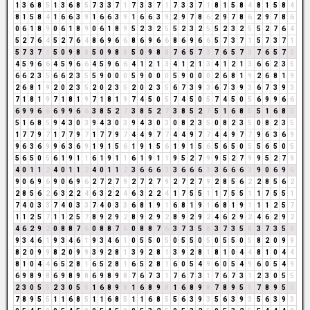
1
3
6
8
5
1
3
6
8
5
7
3
3
7
1
7
3
3
7
1
7
3
3
7
1
8
1
5
8
4
8
1
5
8
4
8
1
5
8
4
1
6
6
3
9
1
6
6
3
9
1
6
6
3
9
2
9
7
8
6
2
9
7
8
6
2
9
7
8
6
0
6
1
8
9
0
6
1
8
9
0
6
1
8
9
5
2
3
2
5
5
2
3
2
5
5
2
3
2
5
5
2
7
6
4
5
2
7
6
4
5
2
7
6
4
8
6
9
6
6
8
6
9
6
6
8
6
9
6
6
5
7
3
7
1
5
7
3
7
1
5
7
3
7
1
5
0
9
8
8
5
0
9
8
8
5
0
9
8
8
7
6
5
7
3
7
6
5
7
3
7
6
5
7
3
4
5
9
6
6
4
5
9
6
6
4
5
9
6
6
4
1
2
1
3
4
1
2
1
3
4
1
2
1
3
6
6
2
3
5
6
6
2
3
5
6
6
2
3
5
5
9
0
0
0
5
9
0
0
0
5
9
0
0
0
2
6
8
1
9
2
6
8
1
9
2
6
8
1
9
2
0
2
3
5
2
0
2
3
5
2
0
2
3
5
6
7
3
9
3
6
7
3
9
3
6
7
3
9
3
7
1
8
1
9
7
1
8
1
9
7
1
8
1
9
7
4
5
0
5
7
4
5
0
5
7
4
5
0
5
6
9
9
6
6
6
9
9
6
6
6
9
9
6
6
3
8
5
2
7
3
8
5
2
7
3
8
5
2
7
5
1
6
8
5
5
1
6
8
5
5
1
6
8
5
9
4
3
0
3
9
4
3
0
3
9
4
3
0
3
0
8
2
3
5
0
8
2
3
5
0
8
2
3
5
1
7
7
9
7
1
7
7
9
7
1
7
7
9
7
4
4
9
7
7
4
4
9
7
7
4
4
9
7
7
9
6
3
6
9
9
6
3
6
9
9
6
3
6
9
1
9
1
5
6
1
9
1
5
6
1
9
1
5
6
5
6
5
0
5
5
6
5
0
5
5
6
5
0
5
6
1
9
1
1
6
1
9
1
1
6
1
9
1
1
9
5
2
7
9
9
5
2
7
9
9
5
2
7
9
4
0
1
1
2
4
0
1
1
2
4
0
1
1
2
3
6
6
6
3
3
6
6
6
3
3
6
6
6
3
9
0
6
9
6
9
0
6
9
6
9
0
6
9
6
2
7
2
7
9
2
7
2
7
9
2
7
2
7
9
2
8
5
6
2
2
8
5
6
2
2
8
5
6
2
6
3
2
2
4
6
3
2
2
4
6
3
2
2
4
1
7
5
5
1
1
7
5
5
1
1
7
5
5
1
7
4
0
3
3
7
4
0
3
3
7
4
0
3
3
6
8
1
9
1
6
8
1
9
1
6
8
1
9
1
1
1
2
5
7
1
1
2
5
7
1
1
2
5
7
8
9
2
9
2
8
9
2
9
2
8
9
2
9
2
4
6
2
9
2
4
6
2
9
2
4
6
2
9
2
0
8
8
7
6
0
8
8
7
6
0
8
8
7
6
3
7
3
5
8
3
7
3
5
8
3
7
3
5
8
9
3
4
6
1
9
3
4
6
1
9
3
4
6
1
0
5
5
0
5
0
5
5
0
5
0
5
5
0
5
8
2
0
9
9
8
2
0
9
9
8
2
0
9
9
3
9
2
8
1
3
9
2
8
1
3
9
2
8
1
8
1
0
4
4
8
1
0
4
4
8
1
0
4
4
6
5
2
8
1
6
5
2
8
1
6
5
2
8
1
6
0
5
4
9
6
0
5
4
9
6
0
5
4
9
6
9
8
9
8
6
9
8
9
8
6
9
8
9
8
7
6
7
3
1
7
6
7
3
1
7
6
7
3
1
2
3
0
5
5
2
3
0
5
5
2
3
0
5
5
1
6
8
9
8
1
6
8
9
8
1
6
8
9
8
7
8
9
5
5
7
8
9
5
5
7
8
9
5
5
1
1
6
8
5
1
1
6
8
5
1
1
6
8
5
5
6
3
9
3
5
6
3
9
3
5
6
3
9
3