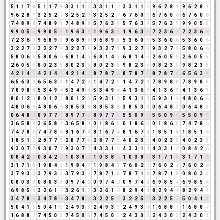
5
1
1
7
8
5
1
1
7
8
3
3
1
1
2
3
3
1
1
2
3
3
1
1
2
9
6
2
8
1
9
6
2
8
1
9
6
2
8
1
3
2
5
2
7
3
2
5
2
7
3
2
5
2
7
6
7
6
0
6
6
7
6
0
6
6
7
6
0
6
7
4
8
9
8
7
4
8
9
8
7
4
8
9
8
5
7
6
3
9
5
7
6
3
9
5
7
6
3
9
9
9
0
5
5
9
9
0
5
5
9
9
0
5
5
1
9
6
3
9
1
9
6
3
9
1
9
6
3
9
7
2
3
6
9
7
2
3
6
9
7
2
3
6
9
9
6
8
9
8
9
6
8
9
8
9
6
8
9
8
5
3
6
0
6
5
3
6
0
6
5
3
6
0
6
3
2
2
7
9
3
2
2
7
9
3
2
2
7
9
9
3
2
7
9
9
3
2
7
9
9
3
2
7
9
5
8
0
6
6
5
8
0
6
6
5
8
0
6
6
6
8
1
4
5
6
8
1
4
5
6
8
1
4
5
2
6
0
5
5
2
6
0
5
5
2
6
0
5
5
8
0
2
3
5
8
0
2
3
5
8
0
2
3
5
9
8
2
3
5
9
8
2
3
5
9
8
2
3
5
4
2
1
4
5
4
2
1
4
5
4
2
1
4
5
8
7
8
7
6
8
7
8
7
6
8
7
8
7
6
6
5
6
3
9
6
5
6
3
9
6
5
6
3
9
1
4
7
2
9
1
4
7
2
9
1
4
7
2
9
7
8
9
8
8
7
8
9
8
8
7
8
9
8
8
5
3
4
9
4
5
3
4
9
4
5
3
4
9
4
4
1
3
6
9
4
1
3
6
9
4
1
3
6
9
8
0
1
2
3
8
0
1
2
3
8
0
1
2
3
5
9
3
1
4
5
9
3
1
4
5
9
3
1
4
4
8
0
6
6
4
8
0
6
6
4
8
0
6
6
3
8
5
3
8
3
8
5
3
8
3
8
5
3
8
0
6
4
8
3
0
6
4
8
3
0
6
4
8
3
8
9
7
7
5
8
9
7
7
5
8
9
7
7
5
5
5
0
9
9
5
5
0
9
9
5
5
0
9
9
3
6
5
8
4
3
6
5
8
4
3
6
5
8
4
0
1
8
6
5
0
1
8
6
5
0
1
8
6
5
7
4
7
8
6
7
4
7
8
6
7
4
7
8
6
8
1
6
7
4
8
1
6
7
4
8
1
6
7
4
1
8
5
1
6
1
8
5
1
6
1
8
5
1
6
2
8
7
7
5
2
8
7
7
5
2
8
7
7
5
4
0
2
3
5
4
0
2
3
5
4
0
2
3
5
9
3
0
7
7
9
3
0
7
7
9
3
0
7
7
4
3
3
1
4
4
3
3
1
4
4
3
3
1
4
0
8
4
2
6
0
8
4
2
6
0
8
4
2
6
1
0
3
8
2
1
0
3
8
2
1
0
3
8
2
3
1
7
1
8
3
1
7
1
8
3
1
7
1
8
1
9
8
4
3
1
9
8
4
3
1
9
8
4
3
7
6
0
2
2
7
6
0
2
2
7
6
0
2
2
3
7
9
3
3
3
7
9
3
3
3
7
9
3
3
7
8
7
1
8
7
8
7
1
8
7
8
7
1
8
0
8
0
3
3
0
8
0
3
3
0
8
0
3
3
0
9
7
4
2
0
9
7
4
2
0
9
7
4
2
6
9
8
5
4
6
9
8
5
4
6
9
8
5
4
3
2
6
1
7
3
2
6
1
7
3
2
6
1
7
8
2
9
4
4
8
2
9
4
4
8
2
9
4
4
3
4
7
8
6
3
4
7
8
6
3
4
7
8
6
3
2
2
5
7
3
2
2
5
7
3
2
2
5
7
5
0
4
1
5
5
0
4
1
5
5
0
4
1
5
2
4
9
3
3
2
4
9
3
3
2
4
9
3
3
1
6
8
8
7
1
6
8
8
7
1
6
8
8
7
7
4
5
0
5
7
4
5
0
5
7
4
5
0
5
2
4
3
0
3
2
4
3
0
3
2
4
3
0
3