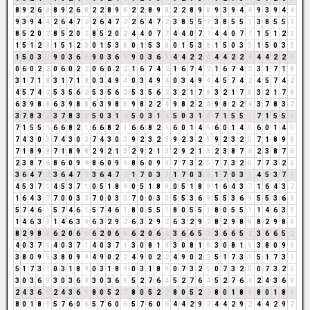
8
9
2
6
8
8
9
2
6
8
2
2
8
9
8
2
2
8
9
8
2
2
8
9
8
9
3
9
4
4
9
3
9
4
4
9
3
9
4
4
2
6
4
7
2
2
6
4
7
2
2
6
4
7
2
3
8
5
5
1
3
8
5
5
1
3
8
5
5
1
8
5
2
0
2
8
5
2
0
2
8
5
2
0
2
4
4
0
7
7
4
4
0
7
7
4
4
0
7
7
1
5
1
2
3
1
5
1
2
3
1
5
1
2
3
0
1
5
3
8
0
1
5
3
8
0
1
5
3
8
1
5
0
3
3
1
5
0
3
3
1
5
0
3
3
9
0
3
6
9
9
0
3
6
9
9
0
3
6
9
4
4
2
2
4
4
4
2
2
4
4
4
2
2
4
0
6
0
2
2
0
6
0
2
2
0
6
0
2
2
1
6
7
4
2
1
6
7
4
2
1
6
7
4
2
3
1
7
1
8
3
1
7
1
8
3
1
7
1
8
0
3
4
9
4
0
3
4
9
4
0
3
4
9
4
4
5
7
4
2
4
5
7
4
2
4
5
7
4
2
5
3
5
6
2
5
3
5
6
2
5
3
5
6
2
3
2
1
7
8
3
2
1
7
8
3
2
1
7
8
6
3
9
8
8
6
3
9
8
8
6
3
9
8
8
9
8
2
2
4
9
8
2
2
4
9
8
2
2
4
3
7
8
3
2
3
7
8
3
2
3
7
8
3
2
5
0
3
1
4
5
0
3
1
4
5
0
3
1
4
7
1
5
5
1
7
1
5
5
1
7
1
5
5
1
6
6
8
2
1
6
6
8
2
1
6
6
8
2
1
6
0
1
4
5
6
0
1
4
5
6
0
1
4
5
7
4
3
0
3
7
4
3
0
3
7
4
3
0
3
9
2
3
2
5
9
2
3
2
5
9
2
3
2
5
7
1
8
9
8
7
1
8
9
8
7
1
8
9
8
2
9
2
1
3
2
9
2
1
3
2
9
2
1
3
2
3
8
7
6
2
3
8
7
6
2
3
8
7
6
8
6
0
9
9
8
6
0
9
9
8
6
0
9
9
7
7
3
2
5
7
7
3
2
5
7
7
3
2
5
3
6
4
7
2
3
6
4
7
2
3
6
4
7
2
1
7
0
3
3
1
7
0
3
3
1
7
0
3
3
4
5
3
7
1
4
5
3
7
1
4
5
3
7
1
0
5
1
8
9
0
5
1
8
9
0
5
1
8
9
1
6
4
3
7
1
6
4
3
7
1
6
4
3
7
7
0
0
3
3
7
0
0
3
3
7
0
0
3
3
5
5
3
6
9
5
5
3
6
9
5
5
3
6
9
5
7
4
6
1
5
7
4
6
1
5
7
4
6
1
8
0
5
5
1
8
0
5
5
1
8
0
5
5
1
1
4
6
3
9
1
4
6
3
9
1
4
6
3
9
6
3
2
9
2
6
3
2
9
2
6
3
2
9
2
8
2
9
8
8
8
2
9
8
8
8
2
9
8
8
6
2
0
6
6
6
2
0
6
6
6
2
0
6
6
3
6
6
5
2
3
6
6
5
2
3
6
6
5
2
4
0
3
7
1
4
0
3
7
1
4
0
3
7
1
3
0
8
1
9
3
0
8
1
9
3
0
8
1
9
3
8
0
9
9
3
8
0
9
9
3
8
0
9
9
4
9
0
2
2
4
9
0
2
2
4
9
0
2
2
5
1
7
3
1
5
1
7
3
1
5
1
7
3
1
0
3
1
8
9
0
3
1
8
9
0
3
1
8
9
0
7
3
2
5
0
7
3
2
5
0
7
3
2
5
3
0
3
6
9
3
0
3
6
9
3
0
3
6
9
5
2
7
6
4
5
2
7
6
4
5
2
7
6
4
2
4
3
6
9
2
4
3
6
9
2
4
3
6
9
8
0
5
2
7
8
0
5
2
7
8
0
5
2
7
8
0
1
8
9
8
0
1
8
9
8
0
1
8
9
5
7
6
0
6
5
7
6
0
6
5
7
6
0
6
4
4
2
9
2
4
4
2
9
2
4
4
2
9
2