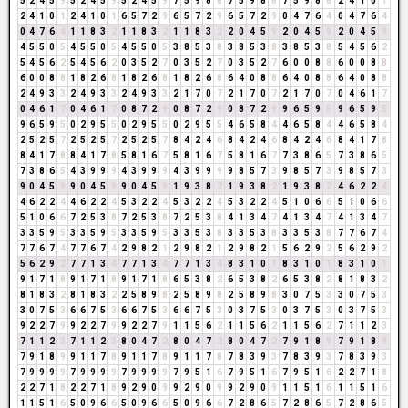
5
2
4
5
9
5
2
4
5
9
5
2
4
5
9
7
5
9
8
8
7
5
9
8
8
7
5
9
8
8
2
4
1
0
1
2
4
1
0
1
2
4
1
0
1
6
5
7
2
9
6
5
7
2
9
6
5
7
2
9
0
4
7
6
4
0
4
7
6
4
0
4
7
6
4
1
1
8
3
2
1
1
8
3
2
1
1
8
3
2
2
0
4
5
9
2
0
4
5
9
2
0
4
5
9
4
5
5
0
5
4
5
5
0
5
4
5
5
0
5
3
8
5
3
8
3
8
5
3
8
3
8
5
3
8
5
4
5
6
2
5
4
5
6
2
5
4
5
6
2
0
3
5
2
7
0
3
5
2
7
0
3
5
2
7
6
0
0
8
8
6
0
0
8
8
6
0
0
8
8
1
8
2
6
8
1
8
2
6
8
1
8
2
6
8
6
4
0
8
8
6
4
0
8
8
6
4
0
8
8
2
4
9
3
3
2
4
9
3
3
2
4
9
3
3
2
1
7
0
7
2
1
7
0
7
2
1
7
0
7
0
4
6
1
7
0
4
6
1
7
0
4
6
1
7
0
8
7
2
9
0
8
7
2
9
0
8
7
2
9
9
6
5
9
5
9
6
5
9
5
9
6
5
9
5
0
2
9
5
5
0
2
9
5
5
0
2
9
5
5
4
6
5
8
4
4
6
5
8
4
4
6
5
8
4
2
5
2
5
7
2
5
2
5
7
2
5
2
5
7
8
4
2
4
6
8
4
2
4
6
8
4
2
4
6
8
4
1
7
8
8
4
1
7
8
8
4
1
7
8
5
8
1
6
7
5
8
1
6
7
5
8
1
6
7
7
3
8
6
5
7
3
8
6
5
7
3
8
6
5
4
3
9
9
9
4
3
9
9
9
4
3
9
9
9
9
8
5
7
3
9
8
5
7
3
9
8
5
7
3
9
0
4
5
9
9
0
4
5
9
9
0
4
5
9
1
9
3
8
2
1
9
3
8
2
1
9
3
8
2
4
6
2
2
4
4
6
2
2
4
4
6
2
2
4
5
3
2
2
4
5
3
2
2
4
5
3
2
2
4
5
1
0
6
6
5
1
0
6
6
5
1
0
6
6
7
2
5
3
8
7
2
5
3
8
7
2
5
3
8
4
1
3
4
7
4
1
3
4
7
4
1
3
4
7
3
3
5
9
5
3
3
5
9
5
3
3
5
9
5
3
3
5
3
8
3
3
5
3
8
3
3
5
3
8
7
7
6
7
4
7
7
6
7
4
7
7
6
7
4
2
9
8
2
1
2
9
8
2
1
2
9
8
2
1
5
6
2
9
2
5
6
2
9
2
5
6
2
9
2
7
7
1
3
4
7
7
1
3
4
7
7
1
3
4
8
3
1
0
1
8
3
1
0
1
8
3
1
0
1
9
1
7
1
8
9
1
7
1
8
9
1
7
1
8
6
5
3
8
2
6
5
3
8
2
6
5
3
8
2
8
1
8
3
2
8
1
8
3
2
8
1
8
3
2
2
5
8
9
8
2
5
8
9
8
2
5
8
9
8
3
0
7
5
3
3
0
7
5
3
3
0
7
5
3
6
6
7
5
3
6
6
7
5
3
6
6
7
5
3
0
3
7
5
3
0
3
7
5
3
0
3
7
5
3
9
2
2
7
9
9
2
2
7
9
9
2
2
7
9
1
1
5
6
2
1
1
5
6
2
1
1
5
6
2
7
1
1
2
3
7
1
1
2
3
7
1
1
2
3
8
0
4
7
2
8
0
4
7
2
8
0
4
7
2
7
9
1
8
9
7
9
1
8
9
7
9
1
8
9
9
1
1
7
8
9
1
1
7
8
9
1
1
7
8
7
8
3
9
3
7
8
3
9
3
7
8
3
9
3
7
9
9
9
9
7
9
9
9
9
7
9
9
9
9
7
9
5
1
6
7
9
5
1
6
7
9
5
1
6
2
2
7
1
8
2
2
7
1
8
2
2
7
1
8
9
2
9
0
9
9
2
9
0
9
9
2
9
0
9
1
1
5
1
6
1
1
5
1
6
1
1
5
1
6
5
0
9
6
6
5
0
9
6
6
5
0
9
6
6
7
2
8
6
5
7
2
8
6
5
7
2
8
6
5