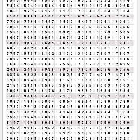
9
5
4
5
9
9
5
4
5
9
9
5
4
5
9
0
5
3
2
5
0
5
3
2
5
0
5
3
2
5
5
4
4
4
8
5
4
4
4
8
5
4
4
4
8
9
5
1
4
5
9
5
1
4
5
9
5
1
4
5
8
0
6
5
2
8
0
6
5
2
8
0
6
5
2
9
2
7
7
5
9
2
7
7
5
9
2
7
7
5
7
9
0
4
4
7
9
0
4
4
7
9
0
4
4
8
1
0
1
1
8
1
0
1
1
8
1
0
1
1
6
2
7
7
5
6
2
7
7
5
6
2
7
7
5
7
7
0
6
6
7
7
0
6
6
7
7
0
6
6
4
4
9
7
7
4
4
9
7
7
4
4
9
7
7
9
0
6
1
7
9
0
6
1
7
9
0
6
1
7
9
4
1
0
1
9
4
1
0
1
9
4
1
0
1
8
0
5
5
1
8
0
5
5
1
8
0
5
5
1
8
5
5
0
5
8
5
5
0
5
8
5
5
0
5
3
3
2
3
5
3
3
2
3
5
3
3
2
3
5
9
6
0
5
5
9
6
0
5
5
9
6
0
5
5
2
0
5
1
6
2
0
5
1
6
2
0
5
1
6
1
0
8
9
8
1
0
8
9
8
1
0
8
9
8
4
5
3
4
7
4
5
3
4
7
4
5
3
4
7
1
0
1
1
2
1
0
1
1
2
1
0
1
1
2
4
8
2
3
5
4
8
2
3
5
4
8
2
3
5
8
6
8
1
9
8
6
8
1
9
8
6
8
1
9
5
7
5
7
3
5
7
5
7
3
5
7
5
7
3
3
1
0
2
2
3
1
0
2
2
3
1
0
2
2
7
8
0
7
7
7
8
0
7
7
7
8
0
7
7
9
6
0
4
4
9
6
0
4
4
9
6
0
4
4
7
9
1
5
6
7
9
1
5
6
7
9
1
5
6
9
6
4
0
4
9
6
4
0
4
9
6
4
0
4
7
5
6
7
4
7
5
6
7
4
7
5
6
7
4
2
4
9
5
5
2
4
9
5
5
2
4
9
5
5
7
9
3
9
3
7
9
3
9
3
7
9
3
9
3
6
3
7
6
4
6
3
7
6
4
6
3
7
6
4
9
8
2
3
5
9
8
2
3
5
9
8
2
3
5
4
7
1
7
8
4
7
1
7
8
4
7
1
7
8
0
9
4
0
4
0
9
4
0
4
0
9
4
0
4
1
1
6
8
5
1
1
6
8
5
1
1
6
8
5
2
1
5
1
6
2
1
5
1
6
2
1
5
1
6
3
5
9
5
5
3
5
9
5
5
3
5
9
5
5
9
0
0
3
3
9
0
0
3
3
9
0
0
3
3
8
1
7
6
4
8
1
7
6
4
8
1
7
6
4
9
3
8
4
3
9
3
8
4
3
9
3
8
4
3
9
3
0
3
3
9
3
0
3
3
9
3
0
3
3
7
2
5
9
5
7
2
5
9
5
7
2
5
9
5
1
8
8
7
6
1
8
8
7
6
1
8
8
7
6
6
8
6
4
1
6
8
6
4
1
6
8
6
4
1
9
7
8
0
8
9
7
8
0
8
9
7
8
0
8
7
6
1
3
4
7
6
1
3
4
7
6
1
3
4
8
3
3
6
9
8
3
3
6
9
8
3
3
6
9
3
8
2
8
1
3
8
2
8
1
3
8
2
8
1
4
2
4
4
8
4
2
4
4
8
4
2
4
4
8
7
5
6
3
9
7
5
6
3
9
7
5
6
3
9
2
0
8
3
2
2
0
8
3
2
2
0
8
3
2
5
1
7
7
5
5
1
7
7
5
5
1
7
7
5
1
0
9
3
3
1
0
9
3
3
1
0
9
3
3
5
0
5
0
5
5
0
5
0
5
5
0
5
0
5
9
9
5
7
3
9
9
5
7
3
9
9
5
7
3
1
3
4
7
2
1
3
4
7
2
1
3
4
7
2
8
6
2
8
1
8
6
2
8
1
8
6
2
8
1
5
9
7
5
3
5
9
7
5
3
5
9
7
5
3
0
9
1
0
1
0
9
1
0
1
0
9
1
0
1
1
6
0
5
5
1
6
0
5
5
1
6
0
5
5
8
5
2
1
3
8
5
2
1
3
8
5
2
1
3