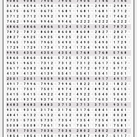
9
0
8
5
4
9
0
8
5
4
7
9
0
6
6
7
9
0
6
6
7
9
0
6
6
3
1
4
6
1
3
1
4
6
1
3
1
4
6
1
9
5
9
4
4
9
5
9
4
4
9
5
9
4
4
2
9
8
9
8
2
9
8
9
8
2
9
8
9
8
0
6
7
5
3
0
6
7
5
3
0
6
7
5
3
1
6
8
1
9
1
6
8
1
9
1
6
8
1
9
3
7
1
2
3
3
7
1
2
3
3
7
1
2
3
9
9
9
2
2
9
9
9
2
2
9
9
9
2
2
7
4
6
2
8
7
4
6
2
8
7
4
6
2
8
9
9
4
6
1
9
9
4
6
1
9
9
4
6
1
6
2
2
2
4
6
2
2
2
4
6
2
2
2
4
4
8
6
6
3
4
8
6
6
3
4
8
6
6
3
5
1
2
4
6
5
1
2
4
6
5
1
2
4
6
7
8
7
2
9
7
8
7
2
9
7
8
7
2
9
8
6
0
8
8
8
6
0
8
8
8
6
0
8
8
2
8
2
7
9
2
8
2
7
9
2
8
2
7
9
6
9
2
5
7
6
9
2
5
7
6
9
2
5
7
2
2
4
1
5
2
2
4
1
5
2
2
4
1
5
7
9
6
5
2
7
9
6
5
2
7
9
6
5
2
5
4
9
0
9
5
4
9
0
9
5
4
9
0
9
1
7
2
9
2
1
7
2
9
2
1
7
2
9
2
1
7
3
4
7
1
7
3
4
7
1
7
3
4
7
9
9
9
5
5
9
9
9
5
5
9
9
9
5
5
4
3
5
4
9
4
3
5
4
9
4
3
5
4
9
5
7
6
8
5
5
7
6
8
5
5
7
6
8
5
5
8
6
0
6
5
8
6
0
6
5
8
6
0
6
5
7
2
5
7
5
7
2
5
7
5
7
2
5
7
9
6
5
1
6
9
6
5
1
6
9
6
5
1
6
7
3
1
2
3
7
3
1
2
3
7
3
1
2
3
5
6
1
7
8
5
6
1
7
8
5
6
1
7
8
6
3
8
2
1
6
3
8
2
1
6
3
8
2
1
0
7
7
2
9
0
7
7
2
9
0
7
7
2
9
4
1
3
9
3
4
1
3
9
3
4
1
3
9
3
5
5
4
1
5
5
5
4
1
5
5
5
4
1
5
2
0
0
1
1
2
0
0
1
1
2
0
0
1
1
9
0
5
9
5
9
0
5
9
5
9
0
5
9
5
4
9
1
7
8
4
9
1
7
8
4
9
1
7
8
7
9
9
6
6
7
9
9
6
6
7
9
9
6
6
1
8
2
2
4
1
8
2
2
4
1
8
2
2
4
7
5
0
1
1
7
5
0
1
1
7
5
0
1
1
8
9
7
4
2
8
9
7
4
2
8
9
7
4
2
5
4
1
5
6
5
4
1
5
6
5
4
1
5
6
4
9
2
2
4
4
9
2
2
4
4
9
2
2
4
5
0
4
0
4
5
0
4
0
4
5
0
4
0
4
9
3
7
4
2
9
3
7
4
2
9
3
7
4
2
7
6
0
3
3
7
6
0
3
3
7
6
0
3
3
8
4
8
3
2
8
4
8
3
2
8
4
8
3
2
3
7
1
3
4
3
7
1
3
4
3
7
1
3
4
9
3
1
6
7
9
3
1
6
7
9
3
1
6
7
3
1
7
6
4
3
1
7
6
4
3
1
7
6
4
4
8
4
1
5
4
8
4
1
5
4
8
4
1
5
6
1
3
2
5
6
1
3
2
5
6
1
3
2
5
0
0
2
8
1
0
0
2
8
1
0
0
2
8
1
5
7
3
5
8
5
7
3
5
8
5
7
3
5
8
7
3
5
4
9
7
3
5
4
9
7
3
5
4
9
5
0
0
8
8
5
0
0
8
8
5
0
0
8
8
7
0
6
1
7
7
0
6
1
7
7
0
6
1
7
7
5
8
1
9
7
5
8
1
9
7
5
8
1
9
7
0
3
6
9
7
0
3
6
9
7
0
3
6
9
2
8
0
2
2
2
8
0
2
2
2
8
0
2
2
1
8
5
4
9
1
8
5
4
9
1
8
5
4
9
9
0
8
7
6
9
0
8
7
6
9
0
8
7
6
5
1
1
7
8