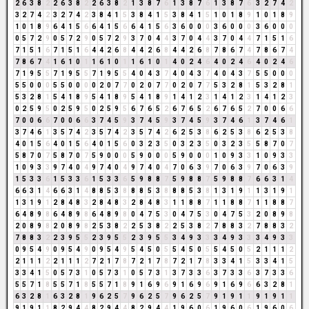
2
6
3
8
2
2
6
3
8
2
2
6
3
8
2
1
3
8
7
6
1
3
8
7
6
1
3
8
7
6
3
2
7
4
2
3
2
7
4
2
3
2
7
4
2
3
8
4
1
5
3
8
4
1
5
3
8
4
1
5
1
0
1
8
9
1
0
1
8
9
1
0
1
8
9
6
4
1
5
6
6
4
1
5
6
6
4
1
5
6
3
6
0
0
0
3
6
0
0
0
3
6
0
0
0
0
5
7
2
9
0
5
7
2
9
0
5
7
2
9
3
7
0
4
4
3
7
0
4
4
3
7
0
4
4
7
1
5
1
6
7
1
5
1
6
7
1
5
1
6
4
4
2
6
8
4
4
2
6
8
4
4
2
6
8
7
8
6
7
4
7
8
6
7
4
7
8
6
7
4
1
6
1
0
1
1
6
1
0
1
1
6
1
0
1
4
0
2
4
6
4
0
2
4
6
4
0
2
4
6
7
1
9
5
5
7
1
9
5
5
7
1
9
5
5
4
0
4
3
7
4
0
4
3
7
4
0
4
3
7
5
5
0
0
0
5
5
0
0
0
5
5
0
0
0
0
2
0
7
7
0
2
0
7
7
0
2
0
7
7
5
3
2
8
1
5
3
2
8
1
5
3
2
8
1
5
4
1
8
9
5
4
1
8
9
5
4
1
8
9
1
4
1
2
3
1
4
1
2
3
1
4
1
2
3
0
2
5
9
5
0
2
5
9
5
0
2
5
9
5
6
7
6
5
2
6
7
6
5
2
6
7
6
5
2
7
0
0
6
6
7
0
0
6
6
7
0
0
6
6
3
7
4
5
9
3
7
4
5
9
3
7
4
5
9
3
7
4
6
1
3
7
4
6
1
3
7
4
6
1
3
5
7
4
2
3
5
7
4
2
3
5
7
4
2
6
2
5
3
8
6
2
5
3
8
6
2
5
3
8
4
0
1
5
6
4
0
1
5
6
4
0
1
5
6
0
3
2
3
5
0
3
2
3
5
0
3
2
3
5
5
8
7
0
7
5
8
7
0
7
5
8
7
0
7
5
9
0
0
0
5
9
0
0
0
5
9
0
0
0
1
0
9
3
3
1
0
9
3
3
1
0
9
3
3
9
7
4
0
4
9
7
4
0
4
9
7
4
0
4
7
0
6
3
9
7
0
6
3
9
7
0
6
3
9
1
5
3
3
6
1
5
3
3
6
1
5
3
3
6
5
9
8
8
7
5
9
8
8
7
5
9
8
8
7
6
6
3
1
4
6
6
3
1
4
6
6
3
1
4
8
8
5
3
8
8
8
5
3
8
8
8
5
3
8
1
3
1
9
1
1
3
1
9
1
1
3
1
9
1
2
8
4
8
3
2
8
4
8
3
2
8
4
8
3
1
1
8
8
7
1
1
8
8
7
1
1
8
8
7
6
4
8
9
8
6
4
8
9
8
6
4
8
9
8
0
4
7
5
3
0
4
7
5
3
0
4
7
5
3
2
0
8
9
8
2
0
8
9
8
2
0
8
9
8
2
5
3
8
2
2
5
3
8
2
2
5
3
8
2
7
8
8
3
2
7
8
8
3
2
7
8
8
3
2
2
3
9
5
5
2
3
9
5
5
2
3
9
5
5
3
4
9
3
3
3
4
9
3
3
3
4
9
3
3
0
9
5
4
9
0
9
5
4
9
0
9
5
4
9
5
4
5
0
5
5
4
5
0
5
5
4
5
0
5
2
1
1
1
2
2
1
1
1
2
2
1
1
1
2
7
2
1
7
8
7
2
1
7
8
7
2
1
7
8
3
3
4
1
5
3
3
4
1
5
3
3
4
1
5
0
5
7
3
1
0
5
7
3
1
0
5
7
3
1
3
7
3
3
6
3
7
3
3
6
3
7
3
3
6
5
5
7
1
8
5
5
7
1
8
5
5
7
1
8
9
1
6
9
6
9
1
6
9
6
9
1
6
9
6
6
3
2
8
1
6
3
2
8
1
6
3
2
8
1
9
6
2
5
7
9
6
2
5
7
9
6
2
5
7
9
1
9
1
1
9
1
9
1
1
9
1
9
1
1
8
2
9
4
4
8
2
9
4
4
8
2
9
4
4
1
9
6
0
6
1
9
6
0
6
1
9
6
0
6