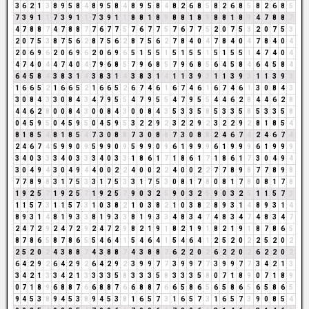
3
6
2
1
3
8
9
5
8
4
8
9
5
8
4
8
9
5
8
4
8
2
6
8
5
8
2
6
8
5
8
2
6
8
5
7
3
9
1
1
7
3
9
1
1
7
3
9
1
1
8
8
1
8
9
8
8
1
8
9
8
8
1
8
9
4
7
8
8
7
4
7
8
8
7
4
7
8
8
7
7
6
7
7
5
7
6
7
7
5
7
6
7
7
5
2
0
7
5
3
2
0
7
5
3
2
0
7
5
3
8
7
5
6
2
8
7
5
6
2
8
7
5
6
2
7
8
4
0
4
7
8
4
0
4
7
8
4
0
4
2
0
6
9
6
2
0
6
9
6
2
0
6
9
6
5
1
5
5
1
5
1
5
5
1
5
1
5
5
1
4
7
4
0
4
4
7
4
0
4
4
7
4
0
4
7
9
6
8
5
7
9
6
8
5
7
9
6
8
5
6
4
5
8
4
6
4
5
8
4
6
4
5
8
4
3
8
3
1
4
3
8
3
1
4
3
8
3
1
4
1
1
3
9
3
1
1
3
9
3
1
1
3
9
3
1
6
6
5
2
1
6
6
5
2
1
6
6
5
2
6
7
4
6
1
6
7
4
6
1
6
7
4
6
1
3
0
8
4
3
3
0
8
4
3
3
0
8
4
3
4
7
9
5
5
4
7
9
5
5
4
7
9
5
5
4
4
6
2
8
4
4
6
2
8
4
4
6
2
8
0
0
8
4
3
0
0
8
4
3
0
0
8
4
3
5
3
3
5
8
5
3
3
5
8
5
3
3
5
8
0
4
5
9
5
0
4
5
9
5
0
4
5
9
5
3
2
2
9
2
3
2
2
9
2
3
2
2
9
2
8
1
8
5
4
8
1
8
5
4
8
1
8
5
4
7
3
0
8
8
7
3
0
8
8
7
3
0
8
8
2
4
6
7
4
2
4
6
7
4
2
4
6
7
4
5
9
9
0
9
5
9
9
0
9
5
9
9
0
9
6
1
9
9
9
6
1
9
9
9
6
1
9
9
9
3
4
0
3
3
3
4
0
3
3
3
4
0
3
3
1
8
6
1
7
1
8
6
1
7
1
8
6
1
7
3
0
4
9
4
3
0
4
9
4
3
0
4
9
4
4
0
0
2
2
4
0
0
2
2
4
0
0
2
2
7
7
8
9
8
7
7
8
9
8
7
7
8
9
8
3
1
7
5
3
3
1
7
5
3
3
1
7
5
3
0
8
1
7
8
0
8
1
7
8
0
8
1
7
8
1
9
2
5
7
1
9
2
5
7
1
9
2
5
7
9
0
3
2
5
9
0
3
2
5
9
0
3
2
5
1
1
5
7
3
1
1
5
7
3
1
1
5
7
3
1
0
3
8
2
1
0
3
8
2
1
0
3
8
2
8
9
3
1
4
8
9
3
1
4
8
9
3
1
4
8
1
9
3
3
8
1
9
3
3
8
1
9
3
3
4
8
3
4
7
4
8
3
4
7
4
8
3
4
7
2
4
7
2
9
2
4
7
2
9
2
4
7
2
9
8
2
1
9
1
8
2
1
9
1
8
2
1
9
1
8
7
8
6
5
8
7
8
6
5
8
7
8
6
5
5
4
6
4
1
5
4
6
4
1
5
4
6
4
1
2
5
2
0
2
2
5
2
0
2
2
5
2
0
2
4
3
8
8
7
4
3
8
8
7
4
3
8
8
7
6
2
2
0
2
6
2
2
0
2
6
2
2
0
2
6
4
2
9
2
6
4
2
9
2
6
4
2
9
2
3
9
9
7
7
3
9
9
7
7
3
9
9
7
7
3
4
2
1
3
3
4
2
1
3
3
4
2
1
3
3
3
3
5
8
3
3
3
5
8
3
3
3
5
8
0
7
1
8
9
0
7
1
8
9
0
7
1
8
9
6
8
8
7
6
6
8
8
7
6
6
8
8
7
6
6
5
8
6
5
6
5
8
6
5
6
5
8
6
5
9
4
5
3
8
9
4
5
3
8
9
4
5
3
8
1
6
5
7
3
1
6
5
7
3
1
6
5
7
3
9
0
8
5
4