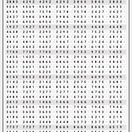
2
8
8
3
2
4
2
9
2
2
4
2
9
2
2
4
2
9
2
2
3
8
0
0
0
3
8
0
0
0
3
8
0
0
0
9
5
0
9
9
9
5
0
9
9
9
5
0
9
9
3
3
5
9
5
3
3
5
9
5
3
3
5
9
5
6
9
3
5
8
6
9
3
5
8
6
9
3
5
8
7
5
7
8
6
7
5
7
8
6
7
5
7
8
6
2
4
2
7
9
2
4
2
7
9
2
4
2
7
9
3
9
8
6
5
3
9
8
6
5
3
9
8
6
5
9
0
3
1
4
9
0
3
1
4
9
0
3
1
4
6
9
5
4
9
6
9
5
4
9
6
9
5
4
9
7
9
6
0
6
7
9
6
0
6
7
9
6
0
6
1
9
2
7
9
1
9
2
7
9
1
9
2
7
9
5
0
9
3
3
5
0
9
3
3
5
0
9
3
3
4
6
4
8
3
4
6
4
8
3
4
6
4
8
3
2
2
9
3
3
2
2
9
3
3
2
2
9
3
3
7
5
2
5
7
7
5
2
5
7
7
5
2
5
7
9
1
4
7
2
9
1
4
7
2
9
1
4
7
2
2
0
7
4
2
2
0
7
4
2
2
0
7
4
2
4
8
1
4
5
4
8
1
4
5
4
8
1
4
5
1
4
6
7
4
1
4
6
7
4
1
4
6
7
4
2
1
2
4
6
2
1
2
4
6
2
1
2
4
6
0
6
0
2
2
0
6
0
2
2
0
6
0
2
2
6
1
8
3
2
6
1
8
3
2
6
1
8
3
2
7
7
0
0
0
7
7
0
0
0
7
7
0
0
0
9
7
3
3
6
9
7
3
3
6
9
7
3
3
6
1
4
3
5
8
1
4
3
5
8
1
4
3
5
8
2
9
1
6
7
2
9
1
6
7
2
9
1
6
7
0
8
5
2
7
0
8
5
2
7
0
8
5
2
7
6
8
6
0
6
6
8
6
0
6
6
8
6
0
6
9
8
4
5
9
9
8
4
5
9
9
8
4
5
9
3
6
3
1
4
3
6
3
1
4
3
6
3
1
4
9
1
0
4
4
9
1
0
4
4
9
1
0
4
4
5
0
4
1
5
5
0
4
1
5
5
0
4
1
5
5
2
2
0
2
5
2
2
0
2
5
2
2
0
2
8
1
4
3
7
8
1
4
3
7
8
1
4
3
7
0
0
3
2
5
0
0
3
2
5
0
0
3
2
5
6
0
9
9
9
6
0
9
9
9
6
0
9
9
9
2
1
4
2
6
2
1
4
2
6
2
1
4
2
6
2
0
7
5
3
2
0
7
5
3
2
0
7
5
3
3
6
8
1
9
3
6
8
1
9
3
6
8
1
9
8
5
6
4
1
8
5
6
4
1
8
5
6
4
1
7
9
8
6
5
7
9
8
6
5
7
9
8
6
5
7
2
7
7
5
7
2
7
7
5
7
2
7
7
5
6
7
6
5
2
6
7
6
5
2
6
7
6
5
2
4
9
8
9
8
4
9
8
9
8
4
9
8
9
8
4
7
0
3
3
4
7
0
3
3
4
7
0
3
3
2
4
1
3
4
2
4
1
3
4
2
4
1
3
4
1
4
6
6
3
1
4
6
6
3
1
4
6
6
3
3
6
5
5
1
3
6
5
5
1
3
6
5
5
1
9
5
0
0
0
9
5
0
0
0
9
5
0
0
0
7
9
4
6
1
7
9
4
6
1
7
9
4
6
1
3
6
3
0
3
3
6
3
0
3
3
6
3
0
3
1
5
9
3
3
1
5
9
3
3
1
5
9
3
3
4
1
8
6
5
4
1
8
6
5
4
1
8
6
5
4
6
0
3
3
4
6
0
3
3
4
6
0
3
3
0
2
1
9
1
0
2
1
9
1
0
2
1
9
1
2
4
4
8
3
2
4
4
8
3
2
4
4
8
3
3
3
7
2
9
3
3
7
2
9
3
3
7
2
9
7
7
3
7
1
7
7
3
7
1
7
7
3
7
1
8
6
6
9
6
8
6
6
9
6
8
6
6
9
6
6
5
1
9
1