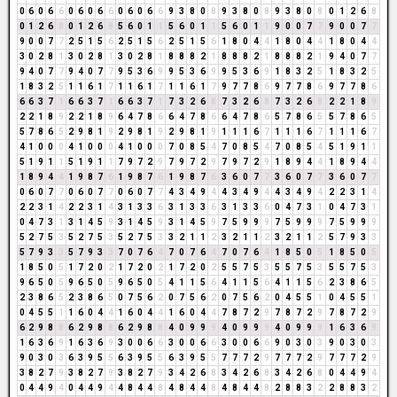
0
6
0
6
6
0
6
0
6
6
0
6
0
6
6
9
3
8
0
8
9
3
8
0
8
9
3
8
0
8
0
1
2
6
8
0
1
2
6
8
0
1
2
6
8
5
6
0
1
1
5
6
0
1
1
5
6
0
1
1
9
0
0
7
7
9
0
0
7
7
9
0
0
7
7
2
5
1
5
6
2
5
1
5
6
2
5
1
5
6
1
8
0
4
4
1
8
0
4
4
1
8
0
4
4
3
0
2
8
1
3
0
2
8
1
3
0
2
8
1
8
8
8
2
1
8
8
8
2
1
8
8
8
2
1
9
4
0
7
7
9
4
0
7
7
9
4
0
7
7
9
5
3
6
9
9
5
3
6
9
9
5
3
6
9
1
8
3
2
5
1
8
3
2
5
1
8
3
2
5
1
1
6
1
7
1
1
6
1
7
1
1
6
1
7
9
7
7
8
6
9
7
7
8
6
9
7
7
8
6
6
6
3
7
1
6
6
3
7
1
6
6
3
7
1
7
3
2
6
8
7
3
2
6
8
7
3
2
6
8
2
2
1
8
9
2
2
1
8
9
2
2
1
8
9
6
4
7
8
6
6
4
7
8
6
6
4
7
8
6
5
7
8
6
5
5
7
8
6
5
5
7
8
6
5
2
9
8
1
9
2
9
8
1
9
2
9
8
1
9
1
1
1
6
7
1
1
1
6
7
1
1
1
6
7
4
1
0
0
0
4
1
0
0
0
4
1
0
0
0
7
0
8
5
4
7
0
8
5
4
7
0
8
5
4
5
1
9
1
1
5
1
9
1
1
5
1
9
1
1
7
9
7
2
9
7
9
7
2
9
7
9
7
2
9
1
8
9
4
4
1
8
9
4
4
1
8
9
4
4
1
9
8
7
6
1
9
8
7
6
1
9
8
7
6
3
6
0
7
7
3
6
0
7
7
3
6
0
7
7
0
6
0
7
7
0
6
0
7
7
0
6
0
7
7
4
3
4
9
4
4
3
4
9
4
4
3
4
9
4
2
2
3
1
4
2
2
3
1
4
2
2
3
1
4
3
1
3
3
6
3
1
3
3
6
3
1
3
3
6
0
4
7
3
1
0
4
7
3
1
0
4
7
3
1
3
1
4
5
9
3
1
4
5
9
3
1
4
5
9
7
5
9
9
9
7
5
9
9
9
7
5
9
9
9
5
2
7
5
3
5
2
7
5
3
5
2
7
5
3
3
2
1
1
2
3
2
1
1
2
3
2
1
1
2
5
7
9
3
3
5
7
9
3
3
5
7
9
3
3
7
0
7
6
4
7
0
7
6
4
7
0
7
6
4
1
8
5
0
5
1
8
5
0
5
1
8
5
0
5
1
7
2
0
2
1
7
2
0
2
1
7
2
0
2
5
5
7
5
3
5
5
7
5
3
5
5
7
5
3
9
6
5
0
5
9
6
5
0
5
9
6
5
0
5
4
1
1
5
6
4
1
1
5
6
4
1
1
5
6
2
3
8
6
5
2
3
8
6
5
2
3
8
6
5
0
7
5
6
2
0
7
5
6
2
0
7
5
6
2
0
4
5
5
1
0
4
5
5
1
0
4
5
5
1
1
6
0
4
4
1
6
0
4
4
1
6
0
4
4
7
8
7
2
9
7
8
7
2
9
7
8
7
2
9
6
2
9
8
8
6
2
9
8
8
6
2
9
8
8
4
0
9
9
9
4
0
9
9
9
4
0
9
9
9
1
6
3
6
9
1
6
3
6
9
1
6
3
6
9
3
0
0
6
6
3
0
0
6
6
3
0
0
6
6
9
0
3
0
3
9
0
3
0
3
9
0
3
0
3
6
3
9
5
5
6
3
9
5
5
6
3
9
5
5
7
7
7
2
9
7
7
7
2
9
7
7
7
2
9
3
8
2
7
9
3
8
2
7
9
3
8
2
7
9
3
4
2
6
8
3
4
2
6
8
3
4
2
6
8
0
4
4
9
4
0
4
4
9
4
0
4
4
9
4
4
8
4
4
8
4
8
4
4
8
4
8
4
4
8
2
8
8
3
2
2
8
8
3
2