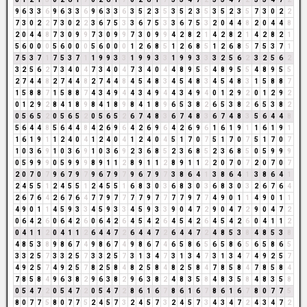
9
6
3
3
6
9
6
3
3
6
9
6
3
3
6
3
5
2
3
5
3
5
2
3
5
3
5
2
3
5
7
3
0
2
2
7
3
0
2
2
7
3
0
2
2
3
6
7
5
3
3
6
7
5
3
3
6
7
5
3
2
0
4
4
8
2
0
4
4
8
2
0
4
4
8
7
3
0
9
9
7
3
0
9
9
7
3
0
9
9
4
2
8
2
1
4
2
8
2
1
4
2
8
2
1
5
6
0
0
0
5
6
0
0
0
5
6
0
0
0
1
2
6
8
5
1
2
6
8
5
1
2
6
8
5
7
5
3
7
1
7
5
3
7
1
7
5
3
7
1
1
9
9
3
3
1
9
9
3
3
1
9
9
3
3
3
2
5
6
2
3
2
5
6
2
3
2
5
6
2
7
3
4
0
4
7
3
4
0
4
7
3
4
0
4
4
8
9
5
5
4
8
9
5
5
4
8
9
5
5
2
7
4
4
8
2
7
4
4
8
2
7
4
4
8
4
5
4
8
3
4
5
4
8
3
4
5
4
8
3
1
5
8
8
7
1
5
8
8
7
1
5
8
8
7
4
3
4
9
4
4
3
4
9
4
4
3
4
9
4
0
1
2
9
2
0
1
2
9
2
0
1
2
9
2
8
4
1
8
9
8
4
1
8
9
8
4
1
8
9
6
5
3
8
2
6
5
3
8
2
6
5
3
8
2
0
5
6
5
2
0
5
6
5
2
0
5
6
5
2
6
7
4
8
3
6
7
4
8
3
6
7
4
8
3
5
6
4
4
8
5
6
4
4
8
5
6
4
4
8
4
2
6
9
6
4
2
6
9
6
4
2
6
9
6
1
6
1
9
1
1
6
1
9
1
1
6
1
9
1
1
2
4
0
4
1
2
4
0
4
1
2
4
0
4
5
1
7
0
7
5
1
7
0
7
5
1
7
0
7
1
0
3
6
9
1
0
3
6
9
1
0
3
6
9
2
3
6
8
5
2
3
6
8
5
2
3
6
8
5
0
5
9
9
9
0
5
9
9
9
0
5
9
9
9
8
9
1
1
2
8
9
1
1
2
8
9
1
1
2
2
0
7
0
7
2
0
7
0
7
2
0
7
0
7
9
6
7
9
7
9
6
7
9
7
9
6
7
9
7
3
8
6
4
1
3
8
6
4
1
3
8
6
4
1
2
4
5
5
1
2
4
5
5
1
2
4
5
5
1
6
8
3
0
3
6
8
3
0
3
6
8
3
0
3
2
6
7
6
4
2
6
7
6
4
2
6
7
6
4
7
7
9
7
7
7
7
9
7
7
7
7
9
7
7
4
9
0
1
1
4
9
0
1
1
4
9
0
1
1
4
5
9
3
3
4
5
9
3
3
4
5
9
3
3
9
0
4
7
2
9
0
4
7
2
9
0
4
7
2
0
6
4
2
6
0
6
4
2
6
0
6
4
2
6
4
5
4
2
6
4
5
4
2
6
4
5
4
2
6
0
4
1
1
2
0
4
1
1
2
0
4
1
1
2
6
4
4
7
2
6
4
4
7
2
6
4
4
7
2
4
8
5
3
8
4
8
5
3
8
4
8
5
3
8
9
8
6
7
4
9
8
6
7
4
9
8
6
7
4
6
5
8
6
5
6
5
8
6
5
6
5
8
6
5
3
3
2
5
7
3
3
2
5
7
3
3
2
5
7
3
1
3
4
7
3
1
3
4
7
3
1
3
4
7
4
9
2
5
7
4
9
2
5
7
4
9
2
5
7
8
2
5
8
4
8
2
5
8
4
8
2
5
8
4
7
8
5
8
4
7
8
5
8
4
7
8
5
8
4
9
6
3
8
2
9
6
3
8
2
9
6
3
8
2
4
8
3
5
8
4
8
3
5
8
4
8
3
5
8
0
5
4
7
2
0
5
4
7
2
0
5
4
7
2
8
6
1
6
7
8
6
1
6
7
8
6
1
6
7
8
0
7
7
5
8
0
7
7
5
8
0
7
7
5
2
4
5
7
3
2
4
5
7
3
2
4
5
7
3
4
3
4
7
2
4
3
4
7
2