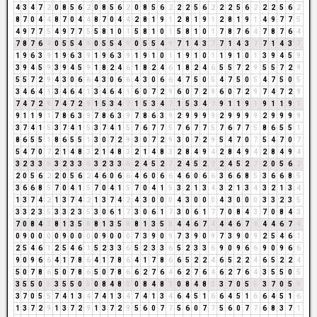
4
3
4
7
2
0
8
5
6
2
0
8
5
6
2
0
8
5
6
2
2
2
5
6
2
2
2
5
6
2
2
2
5
6
2
8
7
0
4
4
8
7
0
4
4
8
7
0
4
4
2
8
1
9
1
2
8
1
9
1
2
8
1
9
1
4
9
7
7
5
4
9
7
7
5
4
9
7
7
5
5
8
1
0
1
5
8
1
0
1
5
8
1
0
1
7
8
7
6
4
7
8
7
6
4
7
8
7
6
4
0
5
5
4
9
0
5
5
4
9
0
5
5
4
9
7
1
4
3
7
7
1
4
3
7
7
1
4
3
7
1
9
6
3
9
1
9
6
3
9
1
9
6
3
9
1
9
1
0
1
1
9
1
0
1
1
9
1
0
1
3
9
4
5
9
3
9
4
5
9
3
9
4
5
9
1
8
2
4
6
1
8
2
4
6
1
8
2
4
6
5
5
7
2
9
5
5
7
2
9
5
5
7
2
9
4
3
0
6
6
4
3
0
6
6
4
3
0
6
6
4
7
5
0
5
4
7
5
0
5
4
7
5
0
5
3
4
6
4
1
3
4
6
4
1
3
4
6
4
1
6
0
7
2
9
6
0
7
2
9
6
0
7
2
9
7
4
7
2
9
7
4
7
2
9
7
4
7
2
9
1
5
3
4
7
1
5
3
4
7
1
5
3
4
7
9
1
1
9
1
9
1
1
9
1
9
1
1
9
1
7
8
6
3
9
7
8
6
3
9
7
8
6
3
9
2
9
9
9
9
2
9
9
9
9
2
9
9
9
9
3
7
4
1
5
3
7
4
1
5
3
7
4
1
5
7
6
7
7
5
7
6
7
7
5
7
6
7
7
5
8
6
5
5
1
8
6
5
5
1
8
6
5
5
1
3
0
7
2
9
3
0
7
2
9
3
0
7
2
9
5
4
7
0
7
5
4
7
0
7
5
4
7
0
7
2
1
4
8
3
2
1
4
8
3
2
1
4
8
3
2
8
4
9
4
2
8
4
9
4
2
8
4
9
4
3
2
3
3
6
3
2
3
3
6
3
2
3
3
6
2
4
5
2
7
2
4
5
2
7
2
4
5
2
7
2
0
5
6
2
2
0
5
6
2
2
0
5
6
2
4
6
0
6
6
4
6
0
6
6
4
6
0
6
6
3
6
6
8
5
3
6
6
8
5
3
6
6
8
5
7
0
4
1
5
7
0
4
1
5
7
0
4
1
5
3
2
1
3
4
3
2
1
3
4
3
2
1
3
4
1
3
7
4
2
1
3
7
4
2
1
3
7
4
2
4
3
0
0
0
4
3
0
0
0
4
3
0
0
0
3
3
2
3
5
3
3
2
3
5
3
3
2
3
5
3
0
6
1
7
3
0
6
1
7
3
0
6
1
7
7
0
8
4
3
7
0
8
4
3
7
0
8
4
3
8
1
3
5
8
8
1
3
5
8
8
1
3
5
8
4
4
6
7
4
4
4
6
7
4
4
4
6
7
4
0
9
0
0
0
0
9
0
0
0
0
9
0
0
0
7
3
9
0
9
7
3
9
0
9
7
3
9
0
9
2
5
4
6
1
2
5
4
6
1
2
5
4
6
1
5
2
3
3
6
5
2
3
3
6
5
2
3
3
6
9
0
9
6
6
9
0
9
6
6
9
0
9
6
6
4
1
7
8
6
4
1
7
8
6
4
1
7
8
6
6
5
2
2
4
6
5
2
2
4
6
5
2
2
4
5
0
7
8
6
5
0
7
8
6
5
0
7
8
6
6
2
7
6
4
6
2
7
6
4
6
2
7
6
4
3
5
5
0
5
3
5
5
0
5
3
5
5
0
5
0
8
4
8
3
0
8
4
8
3
0
8
4
8
3
3
7
0
5
5
3
7
0
5
5
3
7
0
5
5
7
4
1
3
4
7
4
1
3
4
7
4
1
3
4
6
4
5
1
6
6
4
5
1
6
6
4
5
1
6
1
3
7
2
9
1
3
7
2
9
1
3
7
2
9
5
6
0
7
7
5
6
0
7
7
5
6
0
7
7
6
8
3
7
1