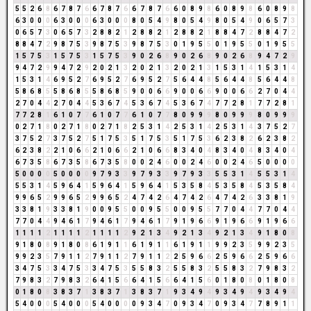
5
5
2
6
8
6
7
8
7
6
6
7
8
7
6
6
7
8
7
6
6
0
8
9
8
6
0
8
9
8
6
0
8
9
8
6
3
0
0
0
6
3
0
0
0
6
3
0
0
0
8
0
5
4
9
8
0
5
4
9
8
0
5
4
9
0
6
5
7
3
0
6
5
7
3
0
6
5
7
3
2
8
8
2
1
2
8
8
2
1
2
8
8
2
1
8
8
4
7
2
8
8
4
7
2
8
8
4
7
2
9
8
7
5
3
9
8
7
5
3
9
8
7
5
3
0
1
9
5
5
0
1
9
5
5
0
1
9
5
5
1
5
7
5
3
1
5
7
5
3
1
5
7
5
3
9
0
2
6
8
9
0
2
6
8
9
0
2
6
8
9
4
7
2
9
9
4
7
2
9
9
4
7
2
9
2
0
2
1
3
2
0
2
1
3
2
0
2
1
3
1
5
3
1
4
1
5
3
1
4
1
5
3
1
4
6
9
5
2
7
6
9
5
2
7
6
9
5
2
7
5
6
4
4
8
5
6
4
4
8
5
6
4
4
8
5
8
6
8
5
5
8
6
8
5
5
8
6
8
5
9
0
0
6
6
9
0
0
6
6
9
0
0
6
6
2
7
0
4
4
2
7
0
4
4
2
7
0
4
4
5
3
6
7
4
5
3
6
7
4
5
3
6
7
4
7
7
2
8
1
7
7
2
8
1
7
7
2
8
1
6
1
0
7
7
6
1
0
7
7
6
1
0
7
7
8
0
9
9
9
8
0
9
9
9
8
0
9
9
9
0
2
7
1
8
0
2
7
1
8
0
2
7
1
8
2
5
3
1
4
2
5
3
1
4
2
5
3
1
4
3
7
5
2
7
3
7
5
2
7
3
7
5
2
7
5
1
7
5
3
5
1
7
5
3
5
1
7
5
3
6
2
3
8
2
6
2
3
8
2
6
2
3
8
2
2
1
0
6
6
2
1
0
6
6
2
1
0
6
6
8
3
4
0
4
8
3
4
0
4
8
3
4
0
4
6
7
3
5
8
6
7
3
5
8
6
7
3
5
8
0
0
2
4
6
0
0
2
4
6
0
0
2
4
6
5
0
0
0
0
5
0
0
0
0
5
0
0
0
0
9
7
9
3
3
9
7
9
3
3
9
7
9
3
3
5
5
3
1
4
5
5
3
1
4
5
5
3
1
4
5
9
6
4
1
5
9
6
4
1
5
9
6
4
1
5
3
5
8
4
5
3
5
8
4
5
3
5
8
4
9
9
6
5
2
9
9
6
5
2
9
9
6
5
2
4
7
4
2
6
4
7
4
2
6
4
7
4
2
6
3
3
8
1
9
3
3
8
1
9
3
3
8
1
9
0
0
9
5
5
0
0
9
5
5
0
0
9
5
5
7
7
0
4
4
7
7
0
4
4
7
7
0
4
4
9
4
6
1
7
9
4
6
1
7
9
4
6
1
7
9
1
9
6
6
9
1
9
6
6
9
1
9
6
6
1
1
1
1
2
1
1
1
1
2
1
1
1
1
2
9
2
1
3
4
9
2
1
3
4
9
2
1
3
4
9
1
8
0
8
9
1
8
0
8
9
1
8
0
8
6
1
9
1
1
6
1
9
1
1
6
1
9
1
1
9
9
2
3
5
9
9
2
3
5
9
9
2
3
5
7
9
1
1
2
7
9
1
1
2
7
9
1
1
2
2
5
9
6
6
2
5
9
6
6
2
5
9
6
6
3
4
7
5
3
3
4
7
5
3
3
4
7
5
3
5
5
8
3
2
5
5
8
3
2
5
5
8
3
2
7
9
8
3
2
7
9
8
3
2
7
9
8
3
2
6
4
1
5
6
6
4
1
5
6
6
4
1
5
6
0
1
8
0
8
0
1
8
0
8
0
1
8
0
8
3
8
3
7
1
3
8
3
7
1
3
8
3
7
1
9
3
4
9
4
9
3
4
9
4
9
3
4
9
4
5
4
0
0
0
5
4
0
0
0
5
4
0
0
0
0
9
3
4
7
0
9
3
4
7
0
9
3
4
7
7
8
9
1
1