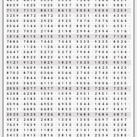
4
6
7
0
7
4
6
7
0
7
5
5
3
0
3
5
5
3
0
3
1
2
8
6
5
1
2
8
6
5
8
0
3
9
3
8
0
3
9
3
1
0
2
5
7
1
0
2
5
7
5
9
3
7
1
5
9
3
7
1
3
8
8
1
9
3
8
8
1
9
7
1
1
3
4
7
1
1
3
4
8
6
1
5
6
8
6
1
5
6
9
0
0
4
4
9
0
0
4
4
3
2
5
9
5
3
2
5
9
5
4
8
7
2
9
4
8
7
2
9
3
3
3
1
4
3
3
3
1
4
4
3
4
0
4
4
3
4
0
4
3
6
6
0
6
3
6
6
0
6
2
9
2
5
7
2
9
2
5
7
7
0
7
6
4
7
0
7
6
4
0
5
6
4
1
0
5
6
4
1
3
1
4
4
8
3
1
4
4
8
8
0
9
2
2
8
0
9
2
2
6
3
5
1
6
6
3
5
1
6
7
0
3
2
5
7
0
3
2
5
2
1
9
8
8
2
1
9
8
8
2
9
9
4
4
2
9
9
4
4
1
0
1
6
7
1
0
1
6
7
8
1
1
5
6
8
1
1
5
6
7
5
7
0
7
7
5
7
0
7
7
1
3
8
2
7
1
3
8
2
7
8
8
0
8
7
8
8
0
8
7
4
4
3
7
7
4
4
3
7
9
3
3
5
8
9
3
3
5
8
8
0
2
6
8
8
0
2
6
8
1
1
2
6
8
1
1
2
6
8
6
4
2
2
4
6
4
2
2
4
0
8
2
0
2
0
8
2
0
2
3
6
4
7
2
3
6
4
7
2
5
2
7
2
9
5
2
7
2
9
7
9
0
4
4
7
9
0
4
4
6
1
0
4
4
6
1
0
4
4
8
9
2
3
5
8
9
2
3
5
6
1
9
5
5
6
1
9
5
5
2
7
6
8
5
2
7
6
8
5
9
1
2
1
3
9
1
2
1
3
1
8
2
9
2
1
8
2
9
2
1
0
2
5
7
1
0
2
5
7
9
5
1
8
9
9
5
1
8
9
9
6
0
9
9
9
6
0
9
9
5
7
8
4
3
5
7
8
4
3
4
4
2
3
5
4
4
2
3
5
8
7
0
2
2
8
7
0
2
2
0
3
6
6
3
0
3
6
6
3
2
7
4
0
4
2
7
4
0
4
0
1
8
0
8
0
1
8
0
8
7
8
4
4
8
7
8
4
4
8
3
6
6
1
7
3
6
6
1
7
9
6
7
5
3
9
6
7
5
3
3
6
3
0
3
3
6
3
0
3
6
1
1
3
4
6
1
1
3
4
9
0
0
6
6
9
0
0
6
6
2
0
5
5
1
2
0
5
5
1
8
3
7
7
5
8
3
7
7
5
3
7
8
2
1
3
7
8
2
1
7
2
3
4
7
7
2
3
4
7
6
2
0
8
8
6
2
0
8
8
1
5
9
9
9
1
5
9
9
9
2
9
5
1
6
2
9
5
1
6
9
1
5
8
4
9
1
5
8
4
4
1
8
3
2
4
1
8
3
2
9
1
3
9
3
9
1
3
9
3
0
4
9
5
5
0
4
9
5
5
4
5
9
6
6
4
5
9
6
6
6
9
5
0
5
6
9
5
0
5
1
0
4
4
8
1
0
4
4
8
3
5
1
1
2
3
5
1
1
2
6
6
8
5
4
6
6
8
5
4
5
8
3
3
6
5
8
3
3
6
9
4
4
7
2
9
4
4
7
2
2
0
2
0
2
2
0
2
0
2
8
7
2
6
8
8
7
2
6
8
7
6
8
4
3
7
6
8
4
3
4
8
7
2
9
4
8
7
2
9
2
4
8
3
2
2
4
8
3
2
1
3
0
0
0
1
3
0
0
0
6
0
9
7
7
6
0
9
7
7
7
6
3
9
3
7
6
3
9
3
1
2
9
2
2
1
2
9
2
2
3
2
2
6
8
3
2
2
6
8
9
2
2
8
1
9
2
2
8
1
1
1
8
3
2
1
1
8
3
2
0
1
4
1
5
0
1
4
1
5
0
2
9
5
5
0
2
9
5
5
3
4
1
5
6
3
4
1
5
6
3
8
1
6
7
3
8
1
6
7
2
5
3
4
7
2
5
3
4
7
2
5
8
0
8