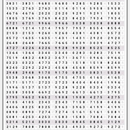
3
8
3
1
4
3
8
3
1
4
9
6
8
0
8
9
6
8
0
8
9
2
8
5
4
9
2
8
5
4
1
5
3
3
6
1
5
3
3
6
2
7
6
3
9
2
7
6
3
9
0
1
1
4
5
0
1
1
4
5
5
9
5
8
4
5
9
5
8
4
4
6
7
6
4
4
6
7
6
4
2
0
2
0
2
2
0
2
0
2
9
2
9
1
1
9
2
9
1
1
1
8
0
5
5
1
8
0
5
5
3
7
6
9
6
3
7
6
9
6
8
4
2
3
5
8
4
2
3
5
7
9
3
4
7
7
9
3
4
7
6
7
2
1
3
6
7
2
1
3
9
9
6
6
3
9
9
6
6
3
3
0
3
8
2
3
0
3
8
2
0
8
8
8
7
0
8
8
8
7
1
2
1
4
5
1
2
1
4
5
7
9
5
7
3
7
9
5
7
3
8
5
5
4
9
8
5
5
4
9
2
1
5
3
8
2
1
5
3
8
9
2
6
0
6
9
2
6
0
6
4
3
8
1
9
4
3
8
1
9
0
5
7
2
9
0
5
7
2
9
1
6
3
5
8
1
6
3
5
8
1
4
3
1
4
1
4
3
1
4
2
9
2
0
2
2
9
2
0
2
2
6
4
8
3
2
6
4
8
3
7
6
6
5
2
7
6
6
5
2
3
0
3
9
3
3
0
3
9
3
4
7
2
7
9
4
7
2
7
9
4
2
2
6
8
4
2
2
6
8
9
9
2
8
1
9
9
2
8
1
8
5
2
5
7
8
5
2
5
7
1
3
6
4
1
1
3
6
4
1
3
3
4
0
4
3
3
4
0
4
0
2
8
3
2
0
2
8
3
2
7
5
1
9
1
7
5
1
9
1
4
8
3
2
5
4
8
3
2
5
3
6
7
1
8
3
6
7
1
8
0
9
6
6
3
0
9
6
6
3
0
3
2
3
5
0
3
2
3
5
4
7
7
3
1
4
7
7
3
1
1
5
1
8
9
1
5
1
8
9
8
2
4
0
4
8
2
4
0
4
2
2
9
2
2
2
2
9
2
2
4
5
6
8
5
4
5
6
8
5
8
5
9
9
9
8
5
9
9
9
2
9
4
8
3
2
9
4
8
3
9
1
7
0
7
9
1
7
0
7
0
8
3
1
4
0
8
3
1
4
5
5
3
8
2
5
5
3
8
2
3
0
6
8
5
3
0
6
8
5
4
7
5
5
1
4
7
5
5
1
4
1
6
5
2
4
1
6
5
2
5
1
7
1
8
5
1
7
1
8
2
7
2
3
5
2
7
2
3
5
8
4
0
4
4
8
4
0
4
4
1
9
9
6
6
1
9
9
6
6
5
1
3
7
1
5
1
3
7
1
9
2
2
8
1
9
2
2
8
1
0
3
3
4
7
0
3
3
4
7
3
0
5
8
4
3
0
5
8
4
6
6
9
2
2
6
6
9
2
2
6
6
1
3
4
6
6
1
3
4
3
7
9
5
5
3
7
9
5
5
9
6
5
2
7
9
6
5
2
7
1
9
0
8
8
1
9
0
8
8
4
2
7
5
3
4
2
7
5
3
4
1
0
5
5
4
1
0
5
5
2
3
4
3
7
2
3
4
3
7
7
1
5
8
4
7
1
5
8
4
0
4
0
6
6
0
4
0
6
6
8
3
2
5
7
8
3
2
5
7
3
9
6
3
9
3
9
6
3
9
4
1
9
9
9
4
1
9
9
9
0
8
9
0
9
0
8
9
0
9
7
2
7
4
2
7
2
7
4
2
5
1
6
1
7
5
1
6
1
7
5
0
8
1
9
5
0
8
1
9
4
2
5
3
8
4
2
5
3
8
1
5
8
3
2
1
5
8
3
2
7
0
8
4
3
7
0
8
4
3
5
2
1
4
5
5
2
1
4
5
3
0
3
0
3
3
0
3
0
3
0
8
4
5
9
0
8
4
5
9
2
1
2
9
2
2
1
2
9
2
7
8
0
8
8
7
8
0
8
8
4
9
3
3
6
4
9
3
3
6
9
2
7
2
9
9
2
7
2
9