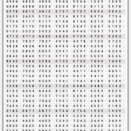
0
9
0
6
6
4
8
3
0
3
4
8
3
0
3
9
5
6
6
3
9
5
6
6
3
1
5
0
9
9
1
5
0
9
9
6
0
8
8
7
6
0
8
8
7
2
5
3
4
7
2
5
3
4
7
8
1
1
2
3
8
1
1
2
3
5
9
7
8
6
5
9
7
8
6
4
8
1
3
4
4
8
1
3
4
0
7
3
7
1
0
7
3
7
1
9
0
9
3
3
9
0
9
3
3
2
6
3
9
3
2
6
3
9
3
5
7
3
6
9
5
7
3
6
9
8
9
7
0
7
8
9
7
0
7
7
7
3
4
7
7
7
3
4
7
9
1
1
7
8
9
1
1
7
8
6
1
4
6
1
6
1
4
6
1
6
2
1
2
3
6
2
1
2
3
0
1
7
5
3
0
1
7
5
3
7
5
3
9
3
7
5
3
9
3
3
6
4
7
2
3
6
4
7
2
5
1
5
3
8
5
1
5
3
8
3
0
3
2
5
3
0
3
2
5
5
9
4
0
4
5
9
4
0
4
7
5
9
7
7
7
5
9
7
7
4
7
1
2
3
4
7
1
2
3
6
6
2
0
2
6
6
2
0
2
0
7
3
9
3
0
7
3
9
3
9
2
0
2
2
9
2
0
2
2
7
8
2
7
9
7
8
2
7
9
4
0
7
8
6
4
0
7
8
6
0
7
2
3
5
0
7
2
3
5
4
8
2
8
1
4
8
2
8
1
8
9
5
4
9
8
9
5
4
9
4
2
9
8
8
4
2
9
8
8
1
1
2
0
2
1
1
2
0
2
5
8
5
9
5
5
8
5
9
5
2
3
9
1
1
2
3
9
1
1
6
2
4
4
8
6
2
4
4
8
3
8
4
0
4
3
8
4
0
4
9
7
1
3
4
9
7
1
3
4
5
5
3
9
3
5
5
3
9
3
8
5
4
5
9
8
5
4
5
9
3
3
8
6
5
3
3
8
6
5
0
7
2
5
7
0
7
2
5
7
7
6
0
0
0
7
6
0
0
0
7
2
5
6
2
7
2
5
6
2
8
5
3
4
7
8
5
3
4
7
2
3
8
3
2
2
3
8
3
2
5
4
0
3
3
5
4
0
3
3
7
5
5
2
7
7
5
5
2
7
4
0
1
1
2
4
0
1
1
2
4
6
9
1
1
4
6
9
1
1
7
7
6
0
6
7
7
6
0
6
2
7
4
9
4
2
7
4
9
4
9
4
1
9
1
9
4
1
9
1
2
5
2
1
3
2
5
2
1
3
0
3
6
9
6
0
3
6
9
6
1
9
4
1
5
1
9
4
1
5
8
1
8
9
8
8
1
8
9
8
1
3
3
8
2
1
3
3
8
2
7
1
2
4
6
7
1
2
4
6
0
4
8
5
4
0
4
8
5
4
4
1
0
2
2
4
1
0
2
2
6
4
4
4
8
6
4
4
4
8
8
1
6
1
7
8
1
6
1
7
0
5
5
9
5
0
5
5
9
5
1
6
9
4
4
1
6
9
4
4
7
1
5
7
3
7
1
5
7
3
3
2
9
4
4
3
2
9
4
4
2
1
2
8
1
2
1
2
8
1
7
0
6
2
8
7
0
6
2
8
1
9
5
1
6
1
9
5
1
6
4
4
8
9
8
4
4
8
9
8
7
6
5
4
9
7
6
5
4
9
5
7
8
6
5
5
7
8
6
5
4
5
5
1
6
4
5
5
1
6
3
1
8
3
2
3
1
8
3
2
5
8
7
7
5
5
8
7
7
5
0
7
5
6
2
0
7
5
6
2
1
9
2
9
2
1
9
2
9
2
6
6
7
2
9
6
6
7
2
9
0
2
8
9
8
0
2
8
9
8
3
2
2
6
8
3
2
2
6
8
6
9
6
0
6
6
9
6
0
6
4
6
5
5
1
4
6
5
5
1
7
2
4
2
6
7
2
4
2
6
2
6
0
9
9
2
6
0
9
9
5
8
2
3
5
5
8
2
3
5
0
0
3
4
7
0
0
3
4
7
2
6
2
0
2
2
6
2
0
2
3
1
0
3
3
3
1
0
3
3
0
8
9
2
2
0
8
9
2
2
2
7
8
6
5
2
7
8
6
5
9
0
1
5
6
9
0
1
5
6