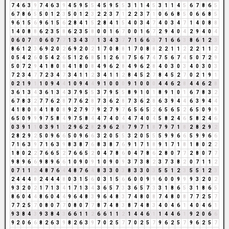
7
4
6
3
9
7
4
6
3
9
4
5
9
5
5
4
5
9
5
5
3
1
1
4
5
3
1
1
4
5
6
7
8
6
5
6
7
8
6
5
5
0
1
2
3
5
0
1
2
3
2
2
3
7
1
2
2
3
7
1
0
6
6
8
5
0
6
6
8
5
9
6
1
5
6
9
6
1
5
6
2
8
4
1
5
2
8
4
1
5
4
0
3
4
7
4
0
3
4
7
1
4
0
8
8
1
4
0
8
8
6
2
3
5
8
6
2
3
5
8
0
0
1
6
7
0
0
1
6
7
2
9
4
0
4
2
9
4
0
4
0
6
0
7
7
0
6
0
7
7
1
3
4
3
7
1
3
4
3
7
7
1
6
6
3
7
1
6
6
3
8
6
1
2
3
8
6
1
2
3
6
9
2
0
2
6
9
2
0
2
1
7
0
8
8
1
7
0
8
8
2
2
1
1
2
2
2
1
1
2
0
5
4
2
6
0
5
4
2
6
5
1
2
6
8
5
1
2
6
8
7
5
6
7
4
7
5
6
7
4
5
0
7
2
9
5
0
7
2
9
4
1
8
0
8
4
1
8
0
8
4
9
6
2
8
4
9
6
2
8
4
0
3
0
3
4
0
3
0
3
7
2
3
4
7
7
2
3
4
7
3
4
1
1
2
3
4
1
1
2
8
4
5
2
7
8
4
5
2
7
0
2
1
9
1
0
2
1
9
1
1
0
9
4
4
1
0
9
4
4
9
1
0
0
0
9
1
0
0
0
4
4
6
2
8
4
4
6
2
8
3
6
1
3
4
3
6
1
3
4
3
7
9
5
5
3
7
9
5
5
8
9
1
0
1
8
9
1
0
1
6
7
8
3
2
6
7
8
3
2
7
7
6
2
8
7
7
6
2
8
7
3
6
2
8
7
3
6
2
8
6
3
9
4
4
6
3
9
4
4
4
1
8
0
8
4
1
8
0
8
9
2
7
9
7
9
2
7
9
7
6
5
6
5
2
6
5
6
5
2
6
5
0
9
9
6
5
0
9
9
9
7
5
8
4
9
7
5
8
4
4
7
4
0
4
4
7
4
0
4
5
8
2
4
6
5
8
2
4
6
0
3
9
1
1
0
3
9
1
1
2
9
6
2
8
2
9
6
2
8
7
9
7
1
8
7
9
7
1
8
2
8
2
9
2
2
8
2
9
2
5
0
9
6
6
5
0
9
6
6
3
2
0
5
5
3
2
0
5
5
5
9
9
6
6
5
9
9
6
6
7
1
6
3
9
7
1
6
3
9
8
3
8
7
6
8
3
8
7
6
9
1
7
1
8
9
1
7
1
8
1
8
0
2
2
1
8
0
2
2
7
6
6
5
2
7
6
6
5
2
0
4
7
8
6
0
4
7
8
6
2
8
0
7
7
2
8
0
7
7
9
8
9
6
6
9
8
9
6
6
1
0
9
0
9
1
0
9
0
9
3
7
3
8
2
3
7
3
8
2
0
7
1
1
2
0
7
1
1
2
4
8
7
6
4
4
8
7
6
4
8
3
3
0
3
8
3
3
0
3
5
5
1
2
3
5
5
1
2
3
2
4
4
4
8
2
4
4
4
8
0
3
1
5
6
0
3
1
5
6
6
0
0
9
9
6
0
0
9
9
9
3
2
0
2
9
3
2
0
2
1
7
1
3
4
1
7
1
3
4
3
6
5
7
3
3
6
5
7
3
3
1
8
6
5
3
1
8
6
5
8
6
0
4
4
8
6
0
4
4
9
6
4
8
3
9
6
4
8
3
7
4
8
0
8
7
4
8
0
8
7
7
2
5
7
7
7
2
5
7
0
8
0
7
7
0
8
0
7
7
8
7
4
8
3
8
7
4
8
3
4
0
4
6
1
4
0
4
6
1
9
3
8
4
3
9
3
8
4
3
6
6
1
1
2
6
6
1
1
2
1
4
4
6
1
1
4
4
6
1
9
2
0
6
6
9
2
0
6
6
8
2
6
3
9
8
2
6
3
9
7
0
2
5
7
7
0
2
5
7
9
6
2
5
7
9
6
2
5
7