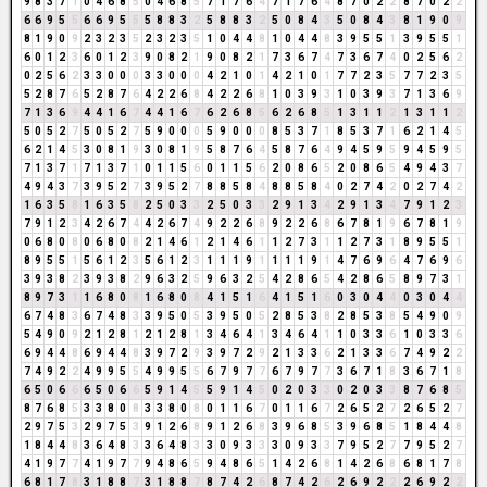
9
8
3
7
1
0
4
6
8
5
0
4
6
8
5
7
1
7
6
4
7
1
7
6
4
8
7
0
2
2
8
7
0
2
2
6
6
9
5
5
6
6
9
5
5
5
8
8
3
2
5
8
8
3
2
5
0
8
4
3
5
0
8
4
3
8
1
9
0
9
8
1
9
0
9
2
3
2
3
5
2
3
2
3
5
1
0
4
4
8
1
0
4
4
8
3
9
5
5
1
3
9
5
5
1
6
0
1
2
3
6
0
1
2
3
9
0
8
2
1
9
0
8
2
1
7
3
6
7
4
7
3
6
7
4
0
2
5
6
2
0
2
5
6
2
3
3
0
0
0
3
3
0
0
0
4
2
1
0
1
4
2
1
0
1
7
7
2
3
5
7
7
2
3
5
5
2
8
7
6
5
2
8
7
6
4
2
2
6
8
4
2
2
6
8
1
0
3
9
3
1
0
3
9
3
7
1
3
6
9
7
1
3
6
9
4
4
1
6
7
4
4
1
6
7
6
2
6
8
5
6
2
6
8
5
1
3
1
1
2
1
3
1
1
2
5
0
5
2
7
5
0
5
2
7
5
9
0
0
0
5
9
0
0
0
8
5
3
7
1
8
5
3
7
1
6
2
1
4
5
6
2
1
4
5
3
0
8
1
9
3
0
8
1
9
5
8
7
6
4
5
8
7
6
4
9
4
5
9
5
9
4
5
9
5
7
1
3
7
1
7
1
3
7
1
0
1
1
5
6
0
1
1
5
6
2
0
8
6
5
2
0
8
6
5
4
9
4
3
7
4
9
4
3
7
3
9
5
2
7
3
9
5
2
7
8
8
5
8
4
8
8
5
8
4
0
2
7
4
2
0
2
7
4
2
1
6
3
5
8
1
6
3
5
8
2
5
0
3
3
2
5
0
3
3
2
9
1
3
4
2
9
1
3
4
7
9
1
2
3
7
9
1
2
3
4
2
6
7
4
4
2
6
7
4
9
2
2
6
8
9
2
2
6
8
6
7
8
1
9
6
7
8
1
9
0
6
8
0
8
0
6
8
0
8
2
1
4
6
1
2
1
4
6
1
1
2
7
3
1
1
2
7
3
1
8
9
5
5
1
8
9
5
5
1
5
6
1
2
3
5
6
1
2
3
1
1
1
9
1
1
1
1
9
1
4
7
6
9
6
4
7
6
9
6
3
9
3
8
2
3
9
3
8
2
9
6
3
2
5
9
6
3
2
5
4
2
8
6
5
4
2
8
6
5
8
9
7
3
1
8
9
7
3
1
1
6
8
0
8
1
6
8
0
8
4
1
5
1
6
4
1
5
1
6
0
3
0
4
4
0
3
0
4
4
6
7
4
8
3
6
7
4
8
3
3
9
5
0
5
3
9
5
0
5
2
8
5
3
8
2
8
5
3
8
5
4
9
0
9
5
4
9
0
9
2
1
2
8
1
2
1
2
8
1
3
4
6
4
1
3
4
6
4
1
1
0
3
3
6
1
0
3
3
6
6
9
4
4
8
6
9
4
4
8
3
9
7
2
9
3
9
7
2
9
2
1
3
3
6
2
1
3
3
6
7
4
9
2
2
7
4
9
2
2
4
9
9
5
5
4
9
9
5
5
6
7
9
7
7
6
7
9
7
7
3
6
7
1
8
3
6
7
1
8
6
5
0
6
6
6
5
0
6
6
5
9
1
4
5
5
9
1
4
5
0
2
0
3
3
0
2
0
3
3
8
7
6
8
5
8
7
6
8
5
3
3
8
0
8
3
3
8
0
8
0
1
1
6
7
0
1
1
6
7
2
6
5
2
7
2
6
5
2
7
2
9
7
5
3
2
9
7
5
3
9
1
2
6
8
9
1
2
6
8
3
9
6
8
5
3
9
6
8
5
1
8
4
4
8
1
8
4
4
8
3
6
4
8
3
3
6
4
8
3
3
0
9
3
3
3
0
9
3
3
7
9
5
2
7
7
9
5
2
7
4
1
9
7
7
4
1
9
7
7
9
4
8
6
5
9
4
8
6
5
1
4
2
6
8
1
4
2
6
8
6
8
1
7
8
6
8
1
7
8
3
1
8
8
7
3
1
8
8
7
8
7
4
2
6
8
7
4
2
6
2
6
9
2
2
2
6
9
2
2