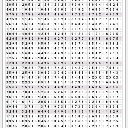
2
8
5
1
6
2
8
5
1
6
2
1
2
9
2
2
1
2
9
2
9
0
0
4
4
9
0
0
4
4
4
6
2
4
6
4
6
2
4
6
1
0
4
8
3
1
0
4
8
3
6
1
8
2
1
6
1
8
2
1
7
6
5
0
5
7
6
5
0
5
5
7
5
2
7
5
7
5
2
7
4
9
6
4
1
4
9
6
4
1
9
7
2
2
4
9
7
2
2
4
4
7
5
3
8
4
7
5
3
8
3
1
4
5
9
3
1
4
5
9
6
0
2
4
6
6
0
2
4
6
1
0
9
7
7
1
0
9
7
7
5
6
1
4
5
5
6
1
4
5
9
3
6
3
9
9
3
6
3
9
8
4
3
2
5
8
4
3
2
5
1
7
4
1
5
1
7
4
1
5
4
4
1
3
4
4
4
1
3
4
6
3
7
5
3
6
3
7
5
3
0
6
5
8
4
0
6
5
8
4
4
8
6
9
6
4
8
6
9
6
4
2
4
6
1
4
2
4
6
1
0
1
2
1
3
0
1
2
1
3
6
2
0
5
5
6
2
0
5
5
9
9
4
2
6
9
9
4
2
6
0
2
7
7
5
0
2
7
7
5
6
0
7
5
3
6
0
7
5
3
5
2
9
5
5
5
2
9
5
5
9
5
0
4
4
9
5
0
4
4
8
5
7
4
2
8
5
7
4
2
8
3
8
2
1
8
3
8
2
1
9
8
4
3
7
9
8
4
3
7
4
3
7
1
8
4
3
7
1
8
0
8
0
3
3
0
8
0
3
3
5
6
8
7
6
5
6
8
7
6
4
4
9
6
6
4
4
9
6
6
2
8
4
2
6
2
8
4
2
6
1
2
5
7
3
1
2
5
7
3
9
8
4
2
6
9
8
4
2
6
9
9
0
1
1
9
9
0
1
1
3
2
3
4
7
3
2
3
4
7
2
2
0
4
4
2
2
0
4
4
5
3
9
5
5
5
3
9
5
5
4
2
9
4
4
4
2
9
4
4
9
1
3
8
2
9
1
3
8
2
7
0
2
6
8
7
0
2
6
8
7
4
2
7
9
7
4
2
7
9
7
5
8
1
9
7
5
8
1
9
2
5
9
8
8
2
5
9
8
8
3
0
4
2
6
3
0
4
2
6
6
8
4
5
9
6
8
4
5
9
5
7
4
3
7
5
7
4
3
7
0
1
4
7
2
0
1
4
7
2
7
4
4
8
3
7
4
4
8
3
X
X
X
X
X
X
X
X
X
X
X
X
X
X
X
X
X
X
X
X
8
9
1
4
5
8
9
1
4
5
0
7
3
0
3
0
7
3
0
3
6
5
6
2
8
6
5
6
2
8
1
5
2
7
9
1
5
2
7
9
4
4
3
0
3
4
4
3
0
3
4
6
0
6
6
4
6
0
6
6
7
0
3
1
4
7
0
3
1
4
5
2
6
8
5
5
2
6
8
5
3
2
1
3
4
3
2
1
3
4
9
6
1
9
1
9
6
1
9
1
9
4
8
6
5
9
4
8
6
5
5
4
0
6
6
5
4
0
6
6
5
6
9
7
7
5
6
9
7
7
6
1
7
2
9
6
1
7
2
9
2
8
5
1
6
2
8
5
1
6
7
2
7
8
6
7
2
7
8
6
8
9
4
6
1
8
9
4
6
1
1
3
7
8
6
1
3
7
8
6
9
7
3
9
3
9
7
3
9
3
0
3
0
4
4
0
3
0
4
4
3
2
4
8
3
3
2
4
8
3
6
4
9
6
6
6
4
9
6
6
4
9
1
3
4
4
9
1
3
4
1
1
2
9
2
1
1
2
9
2
8
2
2
2
4
8
2
2
2
4
4
3
8
7
6
4
3
8
7
6
5
6
3
8
2
5
6
3
8
2
0
3
5
1
6
0
3
5
1
6
8
4
5
6
2
8
4
5
6
2
2
8
6
3
9
2
8
6
3
9
2
0
7
5
3
2
0
7
5
3
2
0
6
1
7
2
0
6
1
7
0
9
4
1
5
0
9
4
1
5
7
2
9
9
9
7
2
9
9
9