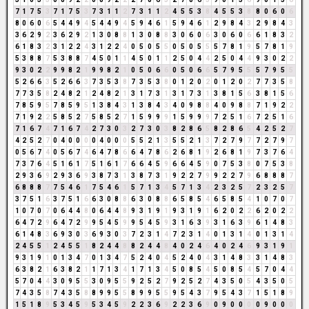
7
1
7
5
3
7
1
7
5
3
7
3
1
1
2
7
3
1
1
2
4
5
5
3
8
4
5
5
3
8
8
0
6
0
6
8
0
6
0
6
5
4
4
9
4
5
4
4
9
4
5
9
4
6
1
5
9
4
6
1
2
9
8
4
3
2
9
8
4
3
3
6
2
9
2
3
6
2
9
2
1
3
0
8
8
1
3
0
8
8
3
0
6
0
6
3
0
6
0
6
6
1
8
3
2
6
1
8
3
2
3
1
2
2
4
3
1
2
2
4
0
5
0
5
5
0
5
0
5
5
5
7
8
1
9
5
7
8
1
9
5
3
8
8
7
5
3
8
8
7
4
5
0
1
1
4
5
0
1
1
2
5
0
4
4
2
5
0
4
4
9
3
0
2
2
9
3
0
2
2
9
9
8
2
1
9
9
8
2
1
0
5
0
6
6
0
5
0
6
6
5
7
9
5
5
5
7
9
5
5
5
2
6
6
3
5
2
6
6
3
7
3
5
3
8
7
3
5
3
8
0
1
2
0
2
0
1
2
0
2
7
7
3
5
8
7
7
3
5
8
2
4
8
2
1
2
4
8
2
1
3
1
7
3
1
3
1
7
3
1
3
8
1
5
6
3
8
1
5
6
7
8
5
9
5
7
8
5
9
5
1
3
8
4
3
1
3
8
4
3
4
0
9
8
8
4
0
9
8
8
7
1
9
2
2
7
1
9
2
2
5
8
5
2
7
5
8
5
2
7
1
5
9
9
9
1
5
9
9
9
7
2
5
1
6
7
2
5
1
6
7
1
6
7
4
7
1
6
7
4
2
7
3
0
3
2
7
3
0
3
8
2
8
6
5
8
2
8
6
5
4
2
5
2
7
4
2
5
2
7
0
4
0
0
0
0
4
0
0
0
5
5
2
1
3
5
5
2
1
3
7
2
7
9
7
7
2
7
9
7
0
5
6
7
4
0
5
6
7
4
6
4
7
8
6
6
4
7
8
6
2
6
8
1
9
2
6
8
1
9
7
3
7
6
4
7
3
7
6
4
5
1
6
1
7
5
1
6
1
7
6
6
4
5
9
6
6
4
5
9
0
7
5
3
8
0
7
5
3
8
2
9
3
6
9
2
9
3
6
9
3
8
7
3
1
3
8
7
3
1
9
2
2
7
9
9
2
2
7
9
6
8
8
8
7
6
8
8
8
7
7
5
4
6
1
7
5
4
6
1
5
7
1
3
4
5
7
1
3
4
2
3
2
5
7
2
3
2
5
7
3
7
5
1
6
3
7
5
1
6
6
3
0
8
8
6
3
0
8
8
6
5
8
5
4
6
5
8
5
4
1
0
7
0
7
1
0
7
0
7
0
6
4
4
8
0
6
4
4
8
9
3
1
9
1
9
3
1
9
1
6
2
0
2
2
6
2
0
2
2
6
4
7
2
9
6
4
7
2
9
9
5
4
5
9
9
5
4
5
9
3
1
6
3
9
3
1
6
3
9
6
1
4
8
3
6
1
4
8
3
6
9
3
0
3
6
9
3
0
3
7
2
3
1
4
7
2
3
1
4
0
1
3
1
4
0
1
3
1
4
2
4
5
5
1
2
4
5
5
1
8
2
4
4
8
8
2
4
4
8
4
0
2
4
6
4
0
2
4
6
9
3
1
9
1
9
3
1
9
1
0
1
3
4
7
0
1
3
4
7
5
2
4
0
4
5
2
4
0
4
3
1
4
8
3
3
1
4
8
3
6
3
8
2
1
6
3
8
2
1
1
7
1
3
4
1
7
1
3
4
5
0
8
5
4
5
0
8
5
4
5
7
0
4
4
5
7
0
4
4
3
0
9
5
5
3
0
9
5
5
9
2
5
2
7
9
2
5
2
7
4
3
5
0
5
4
3
5
0
5
7
4
3
5
8
7
4
3
5
8
8
9
9
5
5
8
9
9
5
5
9
5
4
3
7
9
5
4
3
7
1
5
1
8
9
1
5
1
8
9
5
3
4
5
9
5
3
4
5
9
2
2
3
6
9
2
2
3
6
9
0
9
0
0
0
0
9
0
0
0