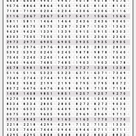
6
4
0
8
8
6
4
0
8
8
9
9
4
7
2
9
9
4
7
2
9
0
1
8
9
9
0
1
8
9
9
5
7
6
4
9
5
7
6
4
8
8
6
4
1
8
8
6
4
1
9
5
4
5
9
9
5
4
5
9
8
1
4
0
4
8
1
4
0
4
7
1
0
8
8
7
1
0
8
8
0
2
0
4
4
0
2
0
4
4
4
3
0
6
6
4
3
0
6
6
3
1
1
6
7
3
1
1
6
7
2
0
6
7
4
2
0
6
7
4
5
4
1
7
8
5
4
1
7
8
1
5
6
6
3
1
5
6
6
3
5
8
1
1
2
5
8
1
1
2
1
4
6
4
1
1
4
6
4
1
2
4
3
6
9
2
4
3
6
9
9
0
4
5
9
9
0
4
5
9
8
5
7
5
3
8
5
7
5
3
3
2
8
7
6
3
2
8
7
6
1
3
6
3
9
1
3
6
3
9
9
4
2
9
2
9
4
2
9
2
1
3
3
9
3
1
3
3
9
3
5
9
1
5
6
5
9
1
5
6
8
3
0
3
3
8
3
0
3
3
7
5
0
5
5
7
5
0
5
5
5
3
0
5
5
5
3
0
5
5
2
3
6
0
6
2
3
6
0
6
2
9
7
3
1
2
9
7
3
1
6
9
0
5
5
6
9
0
5
5
3
9
3
5
8
3
9
3
5
8
2
9
0
5
5
2
9
0
5
5
2
9
7
6
4
2
9
7
6
4
8
3
4
3
7
8
3
4
3
7
2
8
3
0
3
2
8
3
0
3
5
3
9
2
2
5
3
9
2
2
0
2
4
5
9
0
2
4
5
9
9
8
7
8
6
9
8
7
8
6
7
5
4
0
4
7
5
4
0
4
3
2
4
0
4
3
2
4
0
4
1
4
4
9
4
1
4
4
9
4
9
0
0
3
3
9
0
0
3
3
9
6
4
0
4
9
6
4
0
4
7
4
8
5
4
7
4
8
5
4
1
9
0
3
3
1
9
0
3
3
4
5
7
8
6
4
5
7
8
6
5
9
8
1
9
5
9
8
1
9
9
7
2
7
9
9
7
2
7
9
1
3
3
8
2
1
3
3
8
2
5
1
1
6
7
5
1
1
6
7
5
3
2
3
5
5
3
2
3
5
6
3
7
1
8
6
3
7
1
8
7
3
4
9
4
7
3
4
9
4
2
7
4
4
8
2
7
4
4
8
9
1
5
4
9
9
1
5
4
9
9
7
3
4
7
9
7
3
4
7
9
5
8
2
1
9
5
8
2
1
2
1
9
9
9
2
1
9
9
9
0
7
9
5
5
0
7
9
5
5
8
0
7
2
9
8
0
7
2
9
6
4
7
6
4
6
4
7
6
4
8
6
1
8
9
8
6
1
8
9
7
1
5
8
4
7
1
5
8
4
1
4
0
8
8
1
4
0
8
8
9
8
5
1
6
9
8
5
1
6
9
2
5
7
3
9
2
5
7
3
9
2
7
0
7
9
2
7
0
7
0
9
8
8
7
0
9
8
8
7
6
9
0
4
4
6
9
0
4
4
1
0
4
8
3
1
0
4
8
3
8
3
3
4
7
8
3
3
4
7
2
8
0
5
5
2
8
0
5
5
8
2
7
2
9
8
2
7
2
9
9
0
3
0
3
9
0
3
0
3
6
5
3
3
6
6
5
3
3
6
6
4
0
9
9
6
4
0
9
9
6
1
7
3
1
6
1
7
3
1
0
0
7
5
3
0
0
7
5
3
9
6
0
5
5
9
6
0
5
5
2
9
6
9
6
2
9
6
9
6
9
7
1
3
4
9
7
1
3
4
4
9
4
3
7
4
9
4
3
7
9
1
6
3
9
9
1
6
3
9
1
7
7
0
7
1
7
7
0
7
2
2
1
8
9
2
2
1
8
9
4
2
9
9
9
4
2
9
9
9
7
1
5
2
7
7
1
5
2
7
1
3
3
0
3
1
3
3
0
3
7
4
4
4
8
7
4
4
4
8
0
9
4
4
8
0
9
4
4
8
0
7
1
1
2
0
7
1
1
2
4
2
9
5
5
4
2
9
5
5
5
8
4
8
3
5
8
4
8
3
8
4
0
2
2
8
4
0
2
2
8
8
3
3
6