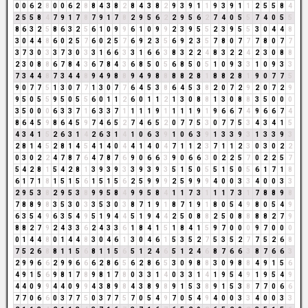
0
0
6
2
8
0
0
6
2
8
8
4
3
8
2
8
4
3
8
2
9
3
9
1
1
9
3
9
1
1
2
5
5
8
4
2
5
5
8
4
7
9
1
7
8
7
9
1
7
8
2
9
5
6
2
2
9
5
6
2
7
4
0
5
5
7
4
0
5
5
8
6
3
2
5
8
6
3
2
5
6
1
0
9
9
6
1
0
9
9
2
3
9
5
5
2
3
9
5
5
3
0
4
4
8
3
0
4
4
8
6
0
2
5
7
6
0
2
5
7
6
9
2
3
5
6
9
2
3
5
7
8
0
7
7
7
8
0
7
7
3
7
3
0
3
3
7
3
0
3
3
1
6
6
3
3
1
6
6
3
8
3
2
2
4
8
3
2
2
4
2
3
0
8
8
2
3
0
8
8
6
7
8
4
3
6
7
8
4
3
6
8
5
0
5
6
8
5
0
5
1
0
9
3
3
1
0
9
3
3
7
3
4
4
8
7
3
4
4
8
9
4
9
8
8
9
4
9
8
8
8
8
2
8
1
8
8
2
8
1
9
0
7
7
5
9
0
7
7
5
1
3
0
7
7
1
3
0
7
7
6
4
5
3
8
6
4
5
3
8
2
0
7
2
9
2
0
7
2
9
9
5
0
5
5
9
5
0
5
5
6
0
1
1
2
6
0
1
1
2
1
3
0
8
8
1
3
0
8
8
3
5
0
0
0
3
5
0
0
0
6
3
3
7
1
6
3
3
7
1
1
1
1
9
1
1
1
1
9
1
9
6
6
7
4
9
6
6
7
4
8
6
4
5
9
8
6
4
5
9
7
4
6
5
2
7
4
6
5
2
0
7
7
5
3
0
7
7
5
3
4
3
4
1
5
4
3
4
1
5
2
6
3
1
4
2
6
3
1
4
1
0
6
3
9
1
0
6
3
9
1
3
3
9
3
1
3
3
9
3
2
8
1
4
5
2
8
1
4
5
4
1
4
0
4
4
1
4
0
4
7
1
1
2
3
7
1
1
2
3
0
3
0
2
2
0
3
0
2
2
4
7
8
7
6
4
7
8
7
6
9
0
6
6
3
9
0
6
6
3
0
2
2
5
7
0
2
2
5
7
5
4
2
8
1
5
4
2
8
1
3
9
3
9
3
3
9
3
9
3
5
1
5
0
5
5
1
5
0
5
6
1
7
1
8
6
1
7
1
8
1
5
1
5
6
1
5
1
5
6
2
5
9
9
9
2
5
9
9
9
4
0
0
3
3
4
0
0
3
3
2
9
5
3
8
2
9
5
3
8
9
9
5
8
4
9
9
5
8
4
1
1
7
3
1
1
1
7
3
1
7
8
8
9
8
7
8
8
9
8
3
5
3
0
3
3
5
3
0
3
8
7
1
9
1
8
7
1
9
1
8
0
5
4
9
8
0
5
4
9
6
3
5
4
9
6
3
5
4
9
5
1
9
4
4
5
1
9
4
4
2
5
0
8
8
2
5
0
8
8
8
8
2
7
9
8
8
2
7
9
2
4
3
3
6
2
4
3
3
6
1
8
4
1
5
1
8
4
1
5
9
7
0
0
0
9
7
0
0
0
0
1
4
4
8
0
1
4
4
8
3
0
4
6
1
3
0
4
6
1
5
3
5
2
7
5
3
5
2
7
7
5
2
6
8
7
5
2
6
8
8
1
1
5
6
8
1
1
5
6
5
1
2
4
6
5
1
2
4
6
8
7
6
6
3
8
7
6
6
3
2
9
9
6
6
2
9
9
6
6
6
2
8
6
5
6
2
8
6
5
3
0
9
8
8
3
0
9
8
8
4
9
1
5
6
4
9
1
5
6
9
8
1
7
8
9
8
1
7
8
0
3
3
1
4
0
3
3
1
4
1
9
5
4
9
1
9
5
4
9
4
4
0
9
9
4
4
0
9
9
4
3
8
9
8
4
3
8
9
8
9
1
5
3
8
9
1
5
3
8
7
7
0
6
6
7
7
0
6
6
0
3
7
7
5
0
3
7
7
5
7
0
5
4
9
7
0
5
4
9
4
0
0
3
3
4
0
0
3
3