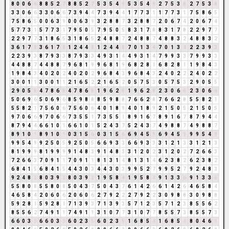
8
0
0
6
6
8
8
5
2
7
8
8
5
2
7
5
3
5
4
9
5
3
5
4
9
2
7
5
3
8
2
7
5
3
8
3
3
0
6
6
3
3
0
6
6
7
3
9
4
4
7
3
9
4
4
1
7
7
3
1
1
7
7
3
1
7
5
8
6
5
7
5
8
6
5
0
0
6
3
9
0
0
6
3
9
3
2
8
8
7
3
2
8
8
7
2
0
6
7
4
2
0
6
7
4
5
7
7
3
1
5
7
7
3
1
7
9
5
0
5
7
9
5
0
5
8
3
1
7
8
8
3
1
7
8
2
2
9
7
7
2
2
9
7
7
3
1
8
6
5
3
1
8
6
5
2
4
8
8
7
2
4
8
8
7
4
8
8
3
2
4
8
8
3
2
3
6
1
7
8
3
6
1
7
8
1
2
4
4
8
1
2
4
4
8
7
0
1
3
4
7
0
1
3
4
2
2
3
9
3
2
2
3
9
3
8
7
9
3
3
8
7
9
3
3
4
9
3
1
4
4
9
3
1
4
7
9
9
3
3
7
9
9
3
3
4
4
8
8
7
4
4
8
8
7
9
6
8
1
9
9
6
8
1
9
6
8
2
8
1
6
8
2
8
1
1
9
8
4
3
1
9
8
4
3
4
0
2
0
2
4
0
2
0
2
9
6
8
4
3
9
6
8
4
3
2
4
0
2
2
2
4
0
2
2
3
0
0
1
1
3
0
0
1
1
2
1
6
5
2
2
1
6
5
2
0
5
7
5
3
0
5
7
5
3
2
9
0
5
5
2
9
0
5
5
4
7
8
6
5
4
7
8
6
5
1
9
6
2
8
1
9
6
2
8
2
3
0
6
6
2
3
0
6
6
5
0
6
9
6
5
0
6
9
6
8
5
9
8
8
8
5
9
8
8
7
6
6
2
8
7
6
6
2
8
5
5
8
2
1
5
5
8
2
1
7
5
6
0
6
7
5
6
0
6
4
0
1
8
9
4
0
1
8
9
2
1
5
0
5
2
1
5
0
5
9
7
0
6
6
9
7
0
6
6
7
3
5
5
1
7
3
5
5
1
8
9
1
6
7
8
9
1
6
7
8
7
9
4
4
8
7
9
4
4
6
6
1
0
1
6
6
1
0
1
5
2
4
3
7
5
2
4
3
7
4
9
8
8
7
4
9
8
8
7
8
9
1
0
1
8
9
1
0
1
0
3
1
5
6
0
3
1
5
6
6
9
4
5
9
6
9
4
5
9
9
9
5
4
9
9
9
5
4
9
9
2
5
0
5
9
2
5
0
5
6
6
9
3
3
6
6
9
3
3
3
1
2
1
3
3
1
2
1
3
8
1
9
9
9
8
1
9
9
9
9
1
4
8
3
9
1
4
8
3
3
1
2
0
2
3
1
2
0
2
7
2
6
6
3
7
2
6
6
3
7
0
9
1
1
7
0
9
1
1
8
1
3
1
4
8
1
3
1
4
6
2
3
8
2
6
2
3
8
2
6
8
4
1
5
6
8
4
1
5
4
4
3
0
3
4
4
3
0
3
9
9
5
2
7
9
9
5
2
7
9
2
4
8
3
9
2
4
8
3
8
0
3
9
3
8
0
3
9
3
1
9
5
8
4
1
9
5
8
4
9
1
3
3
6
9
1
3
3
6
5
5
8
0
8
5
5
8
0
8
5
0
4
3
7
5
0
4
3
7
6
1
4
2
6
6
1
4
2
6
4
6
5
8
4
4
6
5
8
4
2
0
6
0
6
2
0
6
0
6
2
7
9
2
2
2
7
9
2
2
3
0
9
8
8
3
0
9
8
8
5
9
2
8
1
5
9
2
8
1
7
1
3
9
3
7
1
3
9
3
5
7
1
2
3
5
7
1
2
3
8
5
5
6
2
8
5
5
6
2
7
4
9
1
1
7
4
9
1
1
3
1
0
7
7
3
1
0
7
7
8
5
5
7
3
8
5
5
7
3
6
6
0
3
3
6
6
0
3
3
6
0
2
3
5
6
0
2
3
5
1
6
8
5
4
1
6
8
5
4
8
0
4
6
1