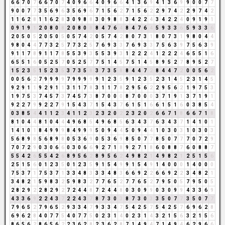
6
6
7
0
7
6
6
7
0
7
4
0
9
6
6
4
0
9
6
6
4
1
3
6
9
4
1
3
6
9
9
0
0
7
7
9
0
0
7
7
3
5
6
9
6
3
5
6
9
6
7
1
5
6
2
7
1
5
6
2
2
9
7
4
2
2
9
7
4
2
1
1
6
2
8
1
1
6
2
8
3
0
9
8
8
3
0
9
8
8
3
4
2
2
4
3
4
2
2
4
0
9
1
9
1
0
9
1
9
1
2
0
8
0
8
2
0
8
0
8
8
4
7
6
4
8
4
7
6
4
5
9
3
3
6
5
9
3
3
6
2
0
5
0
5
2
0
5
0
5
0
5
7
4
2
0
5
7
4
2
8
0
7
3
1
8
0
7
3
1
9
8
0
4
4
9
8
0
4
4
7
7
3
2
5
7
7
3
2
5
7
6
9
3
3
7
6
9
3
3
7
5
6
3
9
7
5
6
3
9
9
1
1
7
8
9
1
1
7
8
5
5
3
9
3
5
5
3
9
3
1
2
2
2
4
1
2
2
2
4
6
5
5
1
6
6
5
5
1
6
0
5
2
5
7
0
5
2
5
7
7
5
1
4
5
7
5
1
4
5
8
9
5
2
7
8
9
5
2
7
1
5
2
3
5
1
5
2
3
5
3
7
3
5
8
3
7
3
5
8
8
4
4
7
2
8
4
4
7
2
0
0
5
6
2
0
0
5
6
2
7
9
9
9
9
7
9
9
9
9
9
1
2
3
5
9
1
2
3
5
2
3
1
4
5
2
3
1
4
5
9
2
9
1
1
9
2
9
1
1
3
1
1
7
8
3
1
1
7
8
2
9
5
6
2
2
9
5
6
2
1
9
7
5
3
1
9
7
5
3
7
4
5
7
3
7
4
5
7
3
8
7
0
0
0
8
7
0
0
0
3
7
1
9
1
3
7
1
9
1
9
2
2
7
9
9
2
2
7
9
1
5
4
3
7
1
5
4
3
7
6
1
5
1
6
6
1
5
1
6
0
3
8
5
4
0
3
8
5
4
4
1
1
2
3
4
1
1
2
3
2
3
2
0
2
2
3
2
0
2
6
6
7
1
8
6
6
7
1
8
8
1
0
4
4
8
1
0
4
4
4
9
6
8
5
4
9
6
8
5
6
3
4
3
7
6
3
4
3
7
1
4
1
0
1
1
4
1
0
1
8
4
9
9
9
8
4
9
9
9
5
0
9
4
4
5
0
9
4
4
1
0
3
0
3
1
0
3
0
3
5
6
8
9
8
5
6
8
9
8
0
5
3
6
9
0
5
3
6
9
8
5
0
7
7
8
5
0
7
7
7
0
7
2
9
7
0
7
2
9
0
3
0
6
6
0
3
0
6
6
9
2
7
1
8
9
2
7
1
8
6
0
8
8
7
6
0
8
8
7
5
5
4
2
6
5
5
4
2
6
8
9
5
6
2
8
9
5
6
2
4
9
8
2
1
4
9
8
2
1
2
5
1
5
6
2
5
1
5
6
0
1
2
3
5
0
1
2
3
5
9
1
5
4
9
9
1
5
4
9
1
4
0
0
0
1
4
0
0
0
7
5
3
7
1
7
5
3
7
1
3
3
4
8
3
3
3
4
8
3
6
6
9
2
2
6
6
9
2
2
3
4
8
2
1
3
4
8
2
1
5
9
8
3
2
5
9
8
3
2
7
7
6
5
2
7
7
6
5
2
7
9
5
0
5
7
9
5
0
5
2
8
2
9
2
2
8
2
9
2
7
2
4
4
8
7
2
4
4
8
0
3
0
9
9
0
3
0
9
9
4
3
3
6
9
4
3
3
6
9
2
2
4
3
7
2
2
4
3
7
8
7
3
0
3
8
7
3
0
3
3
5
0
7
7
3
5
0
7
7
7
9
6
5
2
7
9
6
5
2
9
3
3
4
7
9
3
3
4
7
5
4
2
5
7
5
4
2
5
7
6
9
6
2
8
6
9
6
2
8
4
0
7
7
5
4
0
7
7
5
0
2
3
1
4
0
2
3
1
4
3
2
1
5
6
3
2
1
5
6
8
6
5
6
2
8
6
5
6
2
2
3
6
2
8
2
3
6
2
8
7
1
4
9
4
7
1
4
9
4
6
2
9
6
6