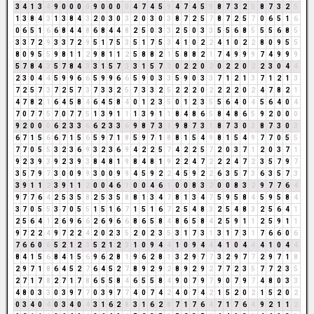
3
4
1
3
4
9
0
0
0
0
9
0
0
0
0
4
7
4
5
9
4
7
4
5
9
8
7
3
2
5
8
7
3
2
5
1
3
8
4
3
1
3
8
4
3
2
0
3
0
3
2
0
3
0
3
8
7
2
5
7
8
7
2
5
7
0
6
5
1
6
0
6
5
1
6
6
8
4
4
8
6
8
4
4
8
2
5
0
3
3
2
5
0
3
3
5
5
6
8
5
5
5
6
8
5
3
3
7
2
9
3
3
7
2
9
5
1
7
5
3
5
1
7
5
3
4
1
0
2
2
4
1
0
2
2
8
0
9
5
5
8
0
9
5
5
9
8
1
1
2
9
8
1
1
2
5
8
8
2
1
5
8
8
2
1
7
4
9
9
9
7
4
9
9
9
5
7
8
4
3
5
7
8
4
3
3
1
5
7
3
3
1
5
7
3
0
2
2
0
2
0
2
2
0
2
2
3
0
4
4
2
3
0
4
4
5
9
9
6
6
5
9
9
6
6
5
9
0
3
3
5
9
0
3
3
7
1
2
1
3
7
1
2
1
3
7
2
5
7
3
7
2
5
7
3
7
3
3
2
5
7
3
3
2
5
2
2
2
0
2
2
2
2
0
2
4
7
8
2
1
4
7
8
2
1
6
4
5
8
4
6
4
5
8
4
0
1
2
3
5
0
1
2
3
5
5
6
4
0
4
5
6
4
0
4
7
0
7
7
5
7
0
7
7
5
1
3
9
1
1
1
3
9
1
1
8
4
8
6
5
8
4
8
6
5
9
2
0
0
0
9
2
0
0
0
6
2
3
3
6
6
2
3
3
6
9
8
7
3
1
9
8
7
3
1
8
7
3
0
3
8
7
3
0
3
6
7
1
5
6
6
7
1
5
6
5
9
7
1
8
5
9
7
1
8
8
1
5
4
9
8
1
5
4
9
7
7
0
5
5
7
7
0
5
5
3
2
3
6
9
3
2
3
6
9
4
2
2
5
7
4
2
2
5
7
2
0
3
7
1
2
0
3
7
1
9
2
3
9
3
9
2
3
9
3
8
4
8
1
9
8
4
8
1
9
2
2
4
7
2
2
2
4
7
2
3
5
7
9
7
3
5
7
9
7
3
0
0
9
9
3
0
0
9
9
4
5
9
2
2
4
5
9
2
2
6
3
5
7
3
6
3
5
7
3
3
9
1
1
2
3
9
1
1
2
0
0
4
6
1
0
0
4
6
1
0
0
8
3
2
0
0
8
3
2
9
7
7
6
4
9
7
7
6
4
2
5
3
5
8
2
5
3
5
8
8
1
3
4
7
8
1
3
4
7
5
9
5
8
4
5
9
5
8
4
3
7
0
5
5
3
7
0
5
5
1
5
1
6
7
1
5
1
6
7
2
5
4
8
3
2
5
4
8
3
2
5
6
4
1
2
5
6
4
1
2
6
9
6
6
2
6
9
6
6
8
6
5
8
4
8
6
5
8
4
2
5
9
1
1
2
5
9
1
1
9
7
2
2
4
9
7
2
2
4
2
0
2
3
5
2
0
2
3
5
3
1
7
3
1
3
1
7
3
1
7
6
6
0
6
7
6
6
0
6
5
2
1
2
3
5
2
1
2
3
1
0
9
4
4
1
0
9
4
4
4
1
0
4
4
4
1
0
4
4
8
4
1
5
6
8
4
1
5
6
9
6
2
8
1
9
6
2
8
1
3
2
9
7
7
3
2
9
7
7
2
9
7
1
8
2
9
7
1
8
6
4
5
2
7
6
4
5
2
7
8
9
2
9
2
8
9
2
9
2
7
7
2
3
5
7
7
2
3
5
2
7
1
7
8
2
7
1
7
8
6
5
5
8
4
6
5
5
8
4
9
0
7
9
7
9
0
7
9
7
4
8
0
3
3
4
8
0
3
3
0
3
9
7
7
0
3
9
7
7
4
0
7
4
2
4
0
7
4
2
1
5
2
0
2
1
5
2
0
2
0
3
4
0
4
0
3
4
0
4
3
1
6
2
8
3
1
6
2
8
7
1
7
6
4
7
1
7
6
4
9
2
1
1
2