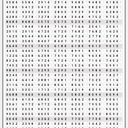
5
5
8
4
3
5
5
8
4
3
2
9
1
4
5
2
9
1
4
5
9
4
8
3
2
9
4
8
3
2
4
1
8
0
8
4
1
8
0
8
5
4
1
2
3
5
4
1
2
3
0
8
8
6
5
0
8
8
6
5
3
8
2
0
2
3
8
2
0
2
4
3
0
2
2
4
3
0
2
2
2
8
0
5
5
2
8
0
5
5
3
9
2
9
2
3
9
2
9
2
6
2
8
0
8
6
2
8
0
8
7
2
7
8
6
7
2
7
8
6
3
0
4
8
3
3
0
4
8
3
9
7
5
2
7
9
7
5
2
7
8
6
8
4
3
8
6
8
4
3
5
5
7
5
3
5
5
7
5
3
5
2
3
9
3
5
2
3
9
3
2
9
9
1
1
2
9
9
1
1
1
8
4
8
3
1
8
4
8
3
7
1
6
6
3
7
1
6
6
3
2
5
6
1
7
2
5
6
1
7
2
0
1
5
6
2
0
1
5
6
6
7
2
0
2
6
7
2
0
2
7
6
8
2
1
7
6
8
2
1
1
6
2
0
2
1
6
2
0
2
8
5
4
4
8
8
5
4
4
8
6
7
2
4
6
6
7
2
4
6
2
7
7
8
6
2
7
7
8
6
2
5
8
5
4
2
5
8
5
4
8
4
0
7
7
8
4
0
7
7
0
7
3
5
8
0
7
3
5
8
3
6
4
0
4
3
6
4
0
4
7
0
1
5
6
7
0
1
5
6
6
1
8
0
8
6
1
8
0
8
9
0
1
3
4
9
0
1
3
4
4
4
0
5
5
4
4
0
5
5
5
7
9
5
5
5
7
9
5
5
8
9
9
1
1
8
9
9
1
1
1
2
2
6
8
1
2
2
6
8
6
2
0
8
8
6
2
0
8
8
7
4
1
6
7
7
4
1
6
7
9
6
3
8
2
9
6
3
8
2
8
3
2
6
8
8
3
2
6
8
9
7
2
4
6
9
7
2
4
6
7
1
0
4
4
7
1
0
4
4
7
4
5
2
7
7
4
5
2
7
0
0
5
9
5
0
0
5
9
5
1
5
2
6
8
1
5
2
6
8
5
9
9
1
1
5
9
9
1
1
9
8
4
1
5
9
8
4
1
5
0
2
9
3
3
0
2
9
3
3
1
9
8
4
3
1
9
8
4
3
8
2
4
0
4
8
2
4
0
4
7
0
7
2
9
7
0
7
2
9
4
7
2
3
5
4
7
2
3
5
1
8
2
7
9
1
8
2
7
9
6
4
1
4
5
6
4
1
4
5
3
8
8
1
9
3
8
8
1
9
7
3
2
5
7
7
3
2
5
7
2
1
1
6
7
2
1
1
6
7
9
2
0
0
0
9
2
0
0
0
8
5
6
1
7
8
5
6
1
7
1
9
1
4
5
1
9
1
4
5
3
3
5
1
6
3
3
5
1
6
1
7
1
3
4
1
7
1
3
4
4
2
1
9
1
4
2
1
9
1
0
6
8
8
7
0
6
8
8
7
9
4
6
0
6
9
4
6
0
6
5
8
3
8
2
5
8
3
8
2
8
0
9
4
4
8
0
9
4
4
6
1
0
4
4
6
1
0
4
4
6
8
4
3
7
6
8
4
3
7
0
8
6
2
8
0
8
6
2
8
3
0
6
1
7
3
0
6
1
7
6
7
7
2
9
6
7
7
2
9
6
2
0
3
3
6
2
0
3
3
7
9
5
5
1
7
9
5
5
1
3
5
3
0
3
3
5
3
0
3
9
0
1
3
4
9
0
1
3
4
0
5
2
1
3
0
5
2
1
3
9
5
0
5
5
9
5
0
5
5
6
0
3
5
8
6
0
3
5
8
5
6
0
2
2
5
6
0
2
2
8
5
9
2
2
8
5
9
2
2
3
0
4
0
4
3
0
4
0
4
6
2
6
2
8
6
2
6
2
8
7
7
3
0
3
7
7
3
0
3
8
9
3
2
5
8
9
3
2
5
2
3
9
8
8
2
3
9
8
8
0
3
6
4
1
0
3
6
4
1
1
4
4
2
6
1
4
4
2
6