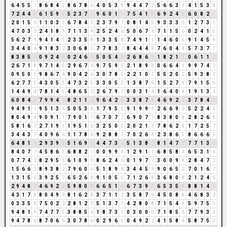
6
4
5
5
1
8
6
8
4
3
8
6
7
8
6
4
0
5
3
8
9
4
4
7
2
5
6
6
3
9
4
1
5
3
8
7
2
4
4
8
6
1
5
9
5
5
2
3
7
1
9
6
0
1
1
7
5
4
1
5
6
9
2
4
6
6
0
8
2
1
2
0
1
5
6
1
1
0
3
3
6
7
8
4
3
2
3
7
9
7
0
8
1
4
5
9
3
3
3
6
1
2
7
3
1
4
7
0
3
3
2
4
1
8
9
7
1
1
3
4
2
5
2
4
6
5
0
6
7
4
7
1
1
5
6
0
2
4
1
5
5
6
2
7
9
9
4
1
4
5
2
3
3
5
8
1
3
3
5
8
7
4
9
1
1
1
4
6
0
6
9
1
4
5
9
3
4
4
0
4
9
1
8
3
2
3
0
6
8
5
7
7
8
3
2
8
4
4
4
8
7
6
0
4
4
5
7
3
7
1
8
3
8
5
4
0
9
2
4
6
0
2
4
6
1
5
0
5
4
9
2
6
8
6
5
1
8
2
1
3
0
6
1
1
2
2
6
7
1
8
9
7
1
4
5
2
9
6
7
4
9
7
5
9
5
2
1
8
9
8
0
6
6
4
1
9
9
7
4
2
0
9
5
0
5
9
8
6
7
4
9
0
4
2
6
3
0
7
8
6
2
2
1
0
1
5
5
2
0
2
5
9
3
8
2
6
2
7
7
5
4
3
0
5
5
4
7
3
2
5
3
3
0
5
5
1
3
8
7
6
1
5
2
7
9
7
9
1
5
6
1
4
4
9
4
7
8
1
4
5
4
8
6
5
2
2
6
7
9
7
0
0
3
1
4
1
6
4
0
4
1
9
1
3
4
6
0
8
4
3
7
9
9
4
4
8
2
1
1
2
9
6
4
2
6
3
3
8
7
6
4
6
9
2
2
3
7
8
4
3
9
4
9
1
1
9
5
1
3
4
5
0
5
3
8
1
7
9
5
5
9
1
9
9
9
2
6
6
9
6
5
2
2
4
6
8
0
4
9
4
9
0
9
1
1
7
9
0
1
1
6
7
0
7
7
6
9
0
7
7
8
3
8
0
8
2
8
2
6
8
5
8
1
6
7
2
7
1
9
1
1
9
5
1
6
3
2
5
0
5
2
0
2
1
3
7
8
6
2
8
1
7
2
5
7
3
4
4
3
7
4
0
9
6
6
1
1
7
8
6
9
2
8
8
7
7
0
2
6
8
2
3
8
6
5
8
6
6
6
3
6
4
8
1
9
2
9
3
9
3
5
1
6
9
6
4
4
7
3
1
5
1
3
8
2
8
1
4
7
2
7
7
1
3
4
8
4
0
7
7
4
5
8
6
5
6
8
8
2
1
0
0
9
9
9
1
2
9
1
1
6
8
5
8
4
6
5
3
1
4
0
7
7
4
2
8
2
9
5
5
6
1
0
9
9
8
6
2
4
6
0
1
9
7
7
3
0
0
9
9
2
8
4
7
2
1
5
6
6
3
8
9
3
8
2
7
9
6
0
6
5
1
8
9
8
3
4
4
5
9
9
0
6
5
2
7
0
1
6
7
1
3
1
5
6
3
9
2
5
7
6
5
2
6
8
9
1
0
5
5
7
1
2
6
8
3
6
8
0
8
2
1
2
4
6
2
9
4
8
3
4
6
9
2
2
5
9
8
0
8
6
6
5
1
6
6
7
3
9
3
6
5
3
5
8
8
8
1
4
5
4
3
1
7
8
8
0
4
9
4
8
1
6
2
8
3
7
1
1
2
3
5
8
7
6
4
5
0
8
8
4
6
8
3
2
0
3
3
5
8
7
5
0
2
2
2
8
1
2
3
5
1
3
7
1
4
2
8
0
8
7
1
5
4
9
5
9
7
5
3
9
4
8
1
9
7
4
7
7
5
3
8
8
5
4
1
8
7
3
1
0
3
0
0
0
7
1
8
5
4
7
7
9
3
3
9
4
7
8
6
8
7
0
6
6
3
0
7
8
6
0
2
9
6
6
0
4
9
2
2
4
1
5
8
4
5
8
7
5
3