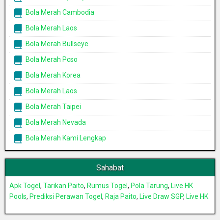
Bola Merah Cambodia
Bola Merah Laos
Bola Merah Bullseye
Bola Merah Pcso
Bola Merah Korea
Bola Merah Laos
Bola Merah Taipei
Bola Merah Nevada
Bola Merah Kami Lengkap
Sahabat
Apk Togel
,
Tarikan Paito
,
Rumus Togel
,
Pola Tarung
,
Live HK
Pools
,
Prediksi Perawan Togel
,
Raja Paito
,
Live Draw SGP
,
Live HK