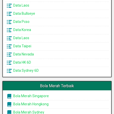
Data Laos
Data Bullseye
Data Pcso
Data Korea
Data Laos
Data Taipei
Data Nevada
Data HK 6D
Data Sydney 6D
Bola Merah Terbaik
Bola Merah Singapore
Bola Merah Hongkong
Bola Merah Sydney