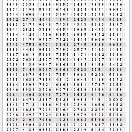
9
8
4
9
4
0
3
3
8
2
1
8
8
9
8
9
5
5
0
5
3
4
9
7
7
7
8
3
9
3
9
9
4
6
1
3
8
7
1
8
3
1
9
5
5
5
3
4
5
9
6
4
4
8
3
3
2
5
4
9
5
9
7
1
8
8
6
5
3
8
5
4
4
4
8
1
6
0
6
6
1
1
4
9
4
3
7
9
4
4
7
6
7
4
2
4
3
7
0
7
9
3
8
2
1
5
5
7
2
9
2
7
1
3
4
4
0
4
3
7
1
3
9
7
7
2
4
2
3
5
5
4
4
4
8
0
3
2
9
2
1
6
8
3
2
2
1
7
7
5
0
6
4
0
4
7
4
3
9
3
4
3
1
3
4
5
0
1
3
4
4
8
9
7
7
5
3
4
1
5
2
8
2
2
4
3
3
8
8
7
4
5
5
4
9
5
0
6
5
2
2
4
9
3
3
8
1
0
5
5
4
1
9
4
4
4
1
2
0
2
1
4
3
6
9
8
1
5
7
3
6
8
8
5
4
9
8
4
2
6
2
5
1
1
2
9
2
8
3
2
1
1
7
9
7
0
7
5
7
3
7
7
2
6
8
5
4
1
4
5
5
6
6
6
3
7
4
1
8
9
9
7
4
3
7
4
7
5
3
8
8
4
0
1
1
3
3
4
6
1
2
7
4
5
9
9
9
1
0
1
0
6
3
9
3
1
3
8
0
8
4
4
4
0
4
0
5
5
3
8
7
4
8
0
8
2
5
7
7
5
4
1
8
3
2
1
1
6
5
2
4
1
6
7
4
6
6
1
9
1
5
6
6
9
6
7
3
5
5
1
8
1
7
1
8
8
0
6
2
8
4
0
8
6
5
2
3
7
2
9
7
6
3
8
2
2
8
0
7
7
7
3
8
0
8
1
4
4
7
2
2
0
2
7
9
3
1
9
5
5
0
4
3
9
3
5
1
3
9
3
9
9
4
7
2
0
8
6
8
5
3
1
8
4
3
8
1
5
8
4
4
4
2
2
4
8
6
3
0
3
7
1
4
9
4
8
2
1
7
8
9
6
6
1
7
7
6
2
3
5
2
3
5
1
6
6
0
1
0
1
8
8
4
3
7
6
0
7
9
7
6
7
4
3
7
7
5
5
4
9
8
0
6
3
9
5
2
2
0
2
5
3
1
6
7
0
4
3
5
8
1
6
3
8
2
7
8
5
9
5
4
3
1
2
3
6
0
4
4
8
4
1
1
8
9
6
3
7
2
9
8
8
6
4
1
3
9
0
9
9
7
9
2
1
3
6
1
6
3
9
5
8
8
1
9
7
7
8
7
6
2
0
5
5
1
6
9
4
6
1
8
9
3
9
3
3
7
0
6
6
9
0
7
8
6
0
6
3
8
2
4
9
5
9
5
3
1
5
8
4
0
0
6
1
7
1
4
8
3
2
3
9
4
0
4
7
2
7
1
8
9
6
3
2
5
0
1
4
6
1
0
1
1
6
7
8
4
6
3
9
6
4
7
8
6
2
1
3
7
1
5
9
2
8
1
8
9
8
4
3
7
1
5
1
6
X
X
X
X
X
1
8
4
3
7
9
7
1
3
4
1
8
8
6
5
9
7
4
9
4
7
2
4
0
4
1
6
5
6
2
0
3
5
2
7
7
8
9
8
8
1
6
2
8
1
7
2
1
9
1
5
4
6
4
1
2
7
6
3
9
3
2
7
9
7
9
3
5
2
7
4
2
4
6
1
9
4
9
7
7
7
4
2
4
6
3
8
8
9
8
8
9
7
9
7
0
9
2
3
5
5
0
9
6
6
0
7
0
9
9
2
1
0
4
4
7
0
3
6
9
1
0
2
6
8
1
0
6
2
8
5
5
9
6
6
1
1
6
0
6
6
9
0
3
3
8
9
0
8
8
3
4
9
9
9
3
8
4
9
4
7
1
0
4
4
7
6
8
7
6
4
8
8
2
1
0
7
7
7
5
4
1
3
6
9
0
6
5
3
8
3
8
8
6
5
2
2
1
9
1
5
1
9
4
4
7
0
9
9
9