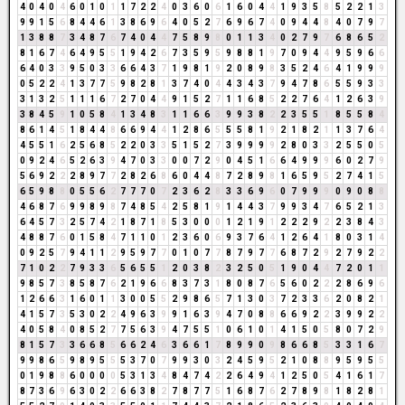
4
0
4
0
4
6
0
1
0
1
1
7
2
2
4
0
3
6
0
6
1
6
0
4
4
1
9
3
5
8
5
2
2
1
3
9
9
1
5
6
8
4
4
6
1
3
8
6
9
6
4
0
5
2
7
6
9
6
7
4
0
9
4
4
8
4
0
7
9
7
1
3
8
8
7
3
4
8
7
6
7
4
0
4
4
7
5
8
9
8
0
1
1
3
4
0
2
7
9
7
6
8
6
5
2
8
1
6
7
4
6
4
9
5
5
1
9
4
2
6
7
3
5
9
5
9
8
8
1
9
7
0
9
4
4
9
5
9
6
6
6
4
0
3
3
9
5
0
3
3
6
6
4
3
7
1
9
8
1
9
2
0
8
9
8
3
5
2
4
6
4
1
9
9
9
0
5
2
2
4
1
3
7
7
5
9
8
2
8
1
3
7
4
0
4
4
3
4
3
7
9
4
7
8
6
5
5
9
3
3
3
1
3
2
5
1
1
1
6
7
2
7
0
4
4
9
1
5
2
7
1
1
6
8
5
2
2
7
6
4
1
2
6
3
9
3
8
4
5
9
1
0
5
8
4
1
3
4
8
3
1
1
6
6
3
9
9
3
8
2
2
3
5
5
1
8
5
5
8
4
8
6
1
4
5
1
8
4
4
8
6
6
9
4
4
1
2
8
6
5
5
5
8
1
9
2
1
8
2
1
1
3
7
6
4
4
5
5
1
6
2
5
6
8
5
2
2
0
3
3
5
1
5
2
7
3
9
9
9
9
2
8
0
3
3
2
5
5
0
5
0
9
2
4
6
5
2
6
3
9
4
7
0
3
3
0
0
7
2
9
0
4
5
1
6
6
4
9
9
9
6
0
2
7
9
5
6
9
2
2
2
8
9
7
7
2
8
2
6
8
6
0
4
4
8
7
2
8
9
8
1
6
5
9
5
2
7
4
1
5
6
5
9
8
8
0
5
5
6
2
7
7
7
0
7
2
3
6
2
8
3
3
6
9
6
0
7
9
9
9
0
9
0
8
8
4
6
8
7
6
9
9
8
9
8
7
4
8
5
4
2
5
8
1
9
1
4
4
3
7
9
9
3
4
7
6
5
2
1
3
6
4
5
7
3
2
5
7
4
2
1
8
7
1
8
5
3
0
0
0
1
2
1
9
1
2
2
2
9
2
2
3
8
4
3
4
8
8
7
6
0
1
5
8
4
7
1
1
0
1
2
3
6
0
6
9
3
7
6
4
1
2
6
4
1
8
0
3
1
4
0
9
2
5
7
9
4
1
1
2
9
5
9
7
7
0
1
0
7
7
8
7
9
7
7
6
8
7
2
9
2
7
9
2
2
7
1
0
2
2
7
9
3
3
6
5
6
5
5
1
2
0
3
8
2
3
2
5
0
5
1
9
0
4
4
7
2
0
1
1
9
8
5
7
3
8
5
8
7
6
2
1
9
6
6
8
3
7
3
1
8
0
8
7
6
5
6
0
2
2
2
8
6
9
6
1
2
6
6
3
1
6
0
1
1
3
0
0
5
5
2
9
8
6
5
7
1
3
0
3
7
2
3
3
6
2
0
8
2
1
4
1
5
7
3
5
3
0
2
2
4
9
6
3
9
9
1
6
3
9
4
7
0
8
8
6
6
9
2
2
3
9
9
2
2
4
0
5
8
4
0
8
5
2
7
7
5
6
3
9
4
7
5
5
1
0
6
1
0
1
4
1
5
0
5
8
0
7
2
9
8
1
5
7
3
3
6
6
8
5
6
6
2
4
6
3
6
6
1
7
8
9
9
0
9
8
6
6
8
5
3
3
1
6
7
9
9
8
6
5
9
8
9
5
5
5
3
7
0
7
9
9
3
0
3
2
4
5
9
5
2
1
0
8
8
9
5
9
5
5
0
1
9
8
8
6
0
0
0
0
5
3
1
3
4
8
4
7
4
2
2
6
4
9
4
1
2
5
0
5
4
1
6
1
7
8
7
3
6
9
6
3
0
2
2
6
6
3
8
2
7
8
7
7
5
1
6
8
7
6
2
7
8
9
8
1
8
2
8
1