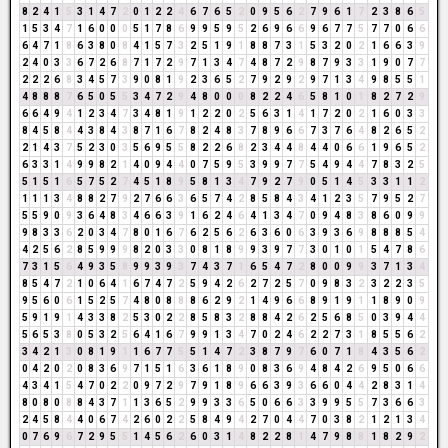
8
2
4
1
5
3
1
4
7
2
0
1
2
2
4
6
7
6
5
2
0
9
5
6
2
7
9
6
1
7
2
3
8
6
5
1
5
3
4
7
1
6
0
0
0
5
1
7
8
6
9
9
5
9
5
2
6
9
6
6
9
6
7
7
5
7
7
0
6
6
6
4
7
1
8
6
3
8
0
8
4
1
5
7
3
2
5
1
9
1
8
8
7
3
1
5
3
2
0
2
1
6
6
3
9
2
4
0
3
3
6
7
2
6
8
7
1
7
2
9
7
1
3
4
7
4
8
7
2
9
8
7
9
3
3
1
9
0
7
7
2
2
2
6
8
3
4
5
7
3
9
0
8
1
9
2
3
6
5
2
7
9
2
9
2
9
7
1
3
4
9
8
5
5
1
4
8
8
8
7
6
5
0
5
5
3
4
7
2
9
4
8
0
0
0
8
2
2
4
6
5
8
1
0
1
8
2
7
2
9
6
6
4
9
4
1
2
3
4
7
3
4
8
1
9
1
2
2
0
2
5
6
3
1
4
1
7
2
0
2
1
6
0
3
3
8
4
5
8
4
4
3
8
4
3
8
7
1
6
7
8
2
4
8
3
7
8
9
6
6
7
3
7
6
4
8
2
6
5
2
2
1
4
3
7
5
2
3
0
3
5
6
9
5
5
8
2
2
6
8
2
3
4
4
8
4
4
0
6
6
1
9
6
5
2
6
3
3
1
4
9
9
8
2
1
4
0
9
4
4
0
7
5
9
5
3
9
9
7
7
5
4
9
4
4
7
8
3
2
5
5
1
5
1
6
5
7
5
2
7
4
5
1
8
9
5
8
1
3
4
7
9
2
7
9
0
5
1
4
5
3
3
1
1
2
1
1
1
3
4
8
8
2
7
9
2
7
6
6
3
6
5
7
4
2
8
5
8
4
3
4
1
2
3
5
7
9
5
2
7
5
5
9
0
9
3
6
4
8
3
4
6
6
3
9
1
6
2
4
6
4
1
3
4
7
0
9
4
8
3
8
6
0
9
9
9
8
3
3
6
2
0
3
4
7
8
0
1
6
7
6
2
5
6
2
6
3
6
0
6
3
9
3
6
9
8
8
8
5
4
4
2
5
6
2
8
5
9
9
9
8
2
0
3
3
0
8
1
8
9
9
3
9
7
7
3
0
1
0
1
5
4
7
8
6
7
3
1
5
6
4
9
3
5
8
9
9
3
9
3
7
4
3
7
1
6
5
4
7
2
8
0
0
9
9
3
7
1
3
4
8
5
4
7
2
1
0
6
4
1
6
7
4
7
2
5
9
4
2
6
2
7
2
5
7
0
9
8
3
2
3
2
2
3
5
9
5
6
0
6
1
5
2
5
7
4
8
0
8
8
8
6
2
9
2
1
4
9
6
6
8
9
1
9
1
1
8
9
0
9
5
9
1
9
1
4
3
3
8
2
5
3
0
2
2
8
5
8
3
2
8
8
4
2
6
2
5
6
8
5
0
3
9
4
4
5
6
5
3
8
0
5
3
2
5
6
4
1
6
7
9
9
1
3
4
7
0
2
4
6
2
2
7
3
1
8
5
5
6
2
3
4
2
1
3
0
8
1
9
1
1
6
7
7
5
5
1
4
7
2
3
8
7
9
7
6
0
7
1
8
4
3
5
6
2
0
4
2
0
2
0
8
3
6
9
7
1
5
1
6
3
6
1
8
9
0
8
3
6
9
4
8
4
2
6
9
5
0
6
6
4
3
4
1
5
4
7
0
2
2
0
9
7
2
9
7
9
1
8
9
6
6
3
9
3
6
6
0
4
4
2
8
3
1
4
8
0
8
0
8
8
4
3
7
1
1
3
6
5
2
9
9
3
3
6
5
0
6
6
3
3
9
9
5
5
7
3
6
6
3
2
4
5
8
4
4
0
6
7
4
2
6
0
2
2
5
8
4
9
4
2
7
0
4
4
7
0
3
8
2
1
2
1
3
4
0
7
6
9
6
7
2
9
5
5
1
4
5
6
2
6
0
3
1
4
8
2
2
8
1
4
7
9
8
8
1
8
2
9
2