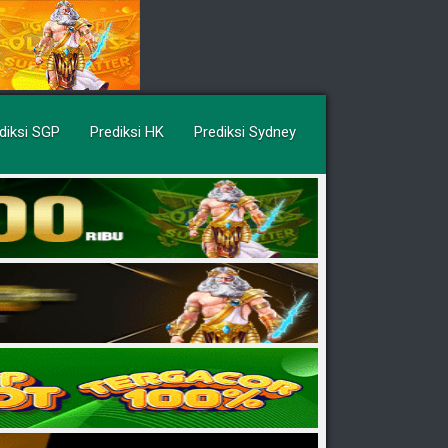
diksi SGP
Prediksi HK
Prediksi Sydney