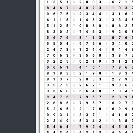
1
3
5
1
6
2
8
0
3
3
6
7
1
8
4
6
7
4
4
0
2
3
5
1
0
3
0
6
7
5
3
2
3
4
4
8
3
1
6
6
1
1
8
9
1
4
8
3
2
3
3
4
5
1
2
5
7
0
8
6
0
6
8
6
2
8
3
0
2
2
7
4
6
3
9
9
2
0
5
6
7
6
4
8
1
1
3
4
0
7
6
5
5
0
4
4
9
7
6
6
3
3
4
0
2
4
7
8
6
1
2
4
4
8
0
4
4
7
0
6
3
9
3
5
6
0
6
3
8
7
3
2
2
5
7
0
2
1
9
1
3
1
2
0
6
6
1
7
4
1
0
1
1
7
8
6
8
1
8
3
2
2
1
9
0
9
1
8
3
8
1
3
7
1
2
0
5
3
8
2
7
9
3
5
7
5
3
2
6
2
1
3
9
3
6
3
5
6
0
6
5
6
4
8
3
7
0
4
9
4
7
5
3
7
9
5
7
3
2
3
9
2
8
8
5
4
7
9
5
7
3
6
9
7
5
2
6
5
2
2
1
7
8
6
6
9
9
0
9
3
1
4
3
3
7
1
8
4
1
8
2
3
4
9
4
8
3
4
2
6
1
3
8
5
4
6
4
1
7
9
2
4
6
4
5
8
5
4
3
9
3
6
3
4
3
7
4
9
4