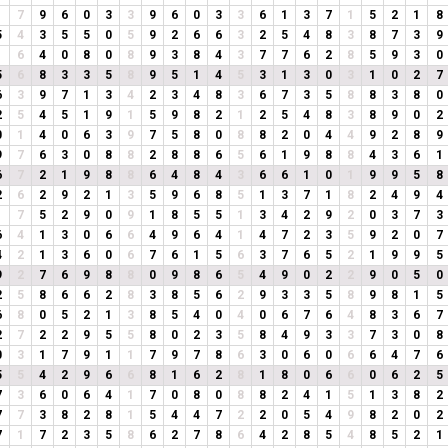
1
7
9
6
0
3
3
9
6
0
3
3
6
1
3
7
1
5
2
1
8
5
4
3
5
5
0
5
9
2
6
6
3
2
5
4
8
3
8
7
3
9
1
6
4
0
8
0
8
9
3
8
4
3
7
7
6
2
8
5
9
3
0
5
6
8
3
3
5
8
9
5
1
4
5
3
1
3
0
3
1
0
2
7
6
3
9
7
1
3
4
2
3
4
8
3
6
7
3
5
8
8
3
8
0
2
5
4
5
1
9
1
5
9
8
2
1
2
5
4
8
3
8
9
0
2
0
1
4
0
6
3
9
7
5
8
0
8
8
2
0
4
4
9
2
8
9
9
7
6
3
0
8
8
2
8
8
6
5
6
1
9
8
8
4
3
6
1
6
7
2
1
9
8
8
6
4
8
4
3
6
6
1
0
1
9
9
5
8
2
6
2
9
2
1
3
5
9
6
8
5
1
3
7
1
8
2
4
9
4
1
7
5
2
9
0
9
1
8
5
5
1
3
4
2
9
2
0
3
7
3
6
4
1
3
0
6
6
4
9
6
4
1
4
7
2
3
5
9
2
0
7
4
2
1
3
6
0
6
7
6
1
5
6
3
7
6
5
2
1
9
9
5
9
2
7
6
9
8
8
0
9
8
6
5
4
9
0
2
2
9
0
5
0
2
5
8
6
6
2
8
3
8
5
6
2
9
3
3
5
8
9
8
1
5
6
8
0
5
2
1
3
8
5
4
0
4
0
6
7
6
4
8
3
6
7
2
7
2
2
9
5
5
8
0
2
3
5
8
4
9
3
3
7
3
0
8
0
3
1
7
9
1
1
7
9
7
8
6
3
0
6
0
6
6
4
7
6
5
5
4
2
9
6
6
8
1
6
2
8
1
8
0
6
6
0
6
2
5
7
3
6
0
6
4
1
7
0
8
0
8
8
2
4
1
5
1
3
8
2
7
7
3
8
2
8
1
5
4
4
7
2
2
0
5
4
9
8
2
0
2
7
1
7
2
3
5
8
6
2
7
8
6
4
2
8
5
4
8
5
2
1