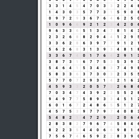
3
3
1
4
5
4
7
0
3
3
2
2
4
1
4
3
0
3
5
7
7
3
1
5
9
0
0
9
7
2
9
3
6
7
6
4
6
2
5
1
0
9
6
6
9
2
1
2
3
4
2
0
9
6
3
3
6
5
1
3
4
7
8
1
4
2
3
2
6
8
8
2
9
4
4
1
2
9
3
3
6
2
8
6
3
9
7
7
9
1
2
5
6
2
6
8
3
1
3
9
3
4
8
1
3
3
6
7
4
0
1
7
6
4
2
9
1
3
8
7
3
1
6
7
7
5
3
5
3
9
5
4
6
4
1
5
3
4
8
3
7
4
9
5
8
3
3
6
3
7
3
0
3
2
3
5
5
7
7
0
7
2
9
3
1
4
2
1
6
4
5
9
3
3
2
0
5
7
3
2
6
8
7
0
3
4
7
4
3
9
2
2
5
5
2
9
4
9
7
7
5
8
9
3
3
4
5
1
6
0
1
6
7
2
4
8
6
5
5
1
2
4
5
7
5
3
9
7
7
9
7
4
0
8
5
4
8
2
1
4
7
2
9
2
2
0
6
2
8
3
8
2
7
9
6
7
4
5
8
4
8
2
2
3
5
4
4
0
6
6
9
8
1
7
5
6
7
4
6
5
9
2
2
8
3
9