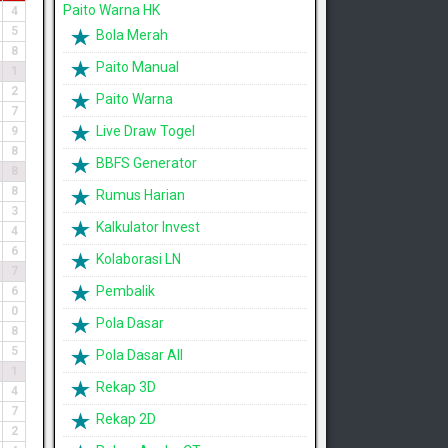
Paito Warna HK
4
5
Bola Merah
8
Paito Manual
1
2
Paito Warna
7
Live Draw Togel
9
8
BBFS Generator
8
8
Rumus Harian
3
Kalkulator Invest
4
6
Kolaborasi LN
7
Pembalik
6
0
Pola Dasar
8
5
Pola Dasar All
1
Rekap 3D
4
7
Rekap 2D
2