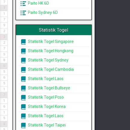
7
Paito HK 6D
7
Paito Sydney 6D
1
7
9
Statistik Togel
2
3
Statistik Togel Singapore
2
7
Statistik Togel Hongkong
5
Statistik Togel Sydney
8
0
Statistik Togel Cambodia
5
6
Statistik Togel Laos
5
Statistik Togel Bullseye
1
7
Statistik Togel Pcso
1
Statistik Togel Korea
6
1
Statistik Togel Laos
5
5
Statistik Togel Taipei
5