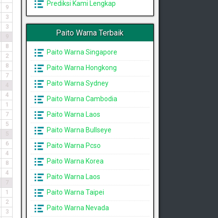
Prediksi Kami Lengkap
9
3
3
Paito Warna Terbaik
9
8
Paito Warna Singapore
2
8
Paito Warna Hongkong
7
Paito Warna Sydney
4
4
Paito Warna Cambodia
1
Paito Warna Laos
7
5
Paito Warna Bullseye
5
6
Paito Warna Pcso
4
Paito Warna Korea
8
4
Paito Warna Laos
7
Paito Warna Taipei
1
2
Paito Warna Nevada
3