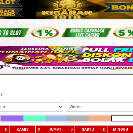
s :
D
KAMIS
D
JUMAT
D
SABTU
D
MINGGU