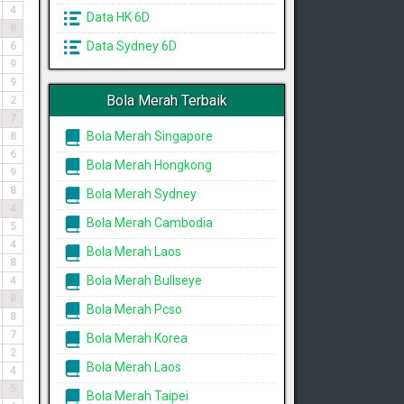
4
Data HK 6D
8
Data Sydney 6D
6
9
9
Bola Merah Terbaik
2
7
Bola Merah Singapore
8
6
Bola Merah Hongkong
9
8
Bola Merah Sydney
4
Bola Merah Cambodia
5
4
Bola Merah Laos
8
Bola Merah Bullseye
4
8
Bola Merah Pcso
8
7
Bola Merah Korea
2
Bola Merah Laos
4
5
Bola Merah Taipei