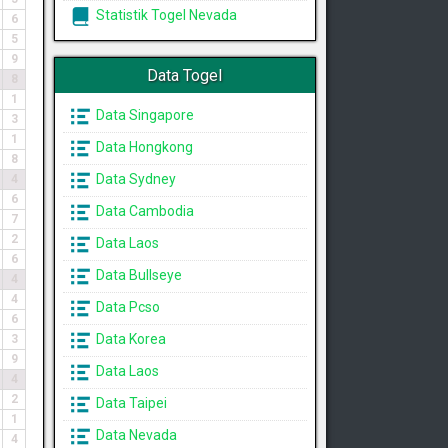
Statistik Togel Nevada
6
5
9
Data Togel
8
1
Data Singapore
3
1
Data Hongkong
8
Data Sydney
4
6
Data Cambodia
7
2
Data Laos
6
Data Bullseye
4
4
Data Pcso
6
Data Korea
3
9
Data Laos
4
2
Data Taipei
1
Data Nevada
4