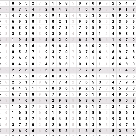
4
3
8
6
5
2
7
2
1
6
8
5
0
7
0
9
9
2
5
4
9
7
7
8
7
5
4
9
2
8
4
3
7
1
0
9
3
3
7
9
1
7
3
3
4
7
6
9
6
6
9
1
3
4
4
5
3
5
8
8
9
6
9
9
9
6
9
3
0
3
1
0
2
1
3
9
5
0
5
5
2
3
9
9
7
9
6
8
0
6
6
0
0
7
3
1
7
9
5
9
5
3
5
0
9
2
8
3
3
3
9
3
9
3
0
4
4
7
8
3
1
4
4
9
3
8
8
4
1
9
4
5
9
4
0
2
0
2
6
4
7
8
6
1
4
7
0
7
5
4
0
7
6
4
8
9
6
4
1
0
6
0
2
2
7
5
3
5
4
1
0
5
3
7
1
9
3
7
0
7
3
7
0
6
6
8
9
7
8
0
9
2
6
0
9
9
5
7
5
2
7
2
0
1
4
5
4
6
4
5
9
9
0
4
7
0
7
4
2
8
8
7
0
1
9
1
1
6
4
8
0
7
2
2
2
6
6
3
5
6
0
1
1
7
7
6
2
8
7
1
4
9
9
1
7
6
2
0
2
4
8
8
2
1
5
4
9
1
1
1
6
9
5
2
8
2
5
1
7
8
8
7
7
4
2
7
6
5
3
8
4
7
9
4
4
7
4
4
3
1
4
7
0
0
6
6
9
2
5
7
3
0
5
8
0
6
6
6
7
1
8
9
8
7
9
5
5
9
6
1
9
1
4
9
6
7
5
3
0
4
6
9
6
7
2
9
8
8
6
3
6
7
4
4
0
0
8
5
1
1
6
2
7
9
5
2
2
6
8
9
9
1
3
4
2
1
2
6
4
6
1
6
8
7
6
6
1
9
9
9
0
4
8
6
5
5
0
6
1
9
3
1
8
8
7
6
6
0
4
8
3
5
4
1
5
6
9
3
8
3
2
6
3
7
2
0
2
4
2
6
8
5
8
6
3
9
3
3
4
7
6
5
1
2
6
9
6
6
0
9
5
3
8
1
3
4
4
8
5
3
5
0