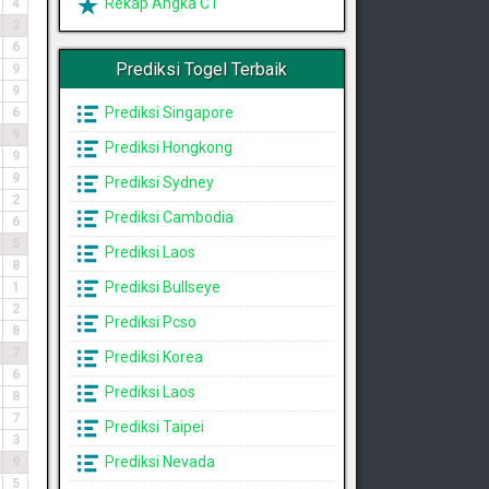
Rekap Angka CT
4
2
6
Prediksi Togel Terbaik
9
9
Prediksi Singapore
6
9
Prediksi Hongkong
9
9
Prediksi Sydney
2
Prediksi Cambodia
6
5
Prediksi Laos
8
Prediksi Bullseye
1
2
Prediksi Pcso
8
7
Prediksi Korea
6
Prediksi Laos
8
7
Prediksi Taipei
3
Prediksi Nevada
9
5