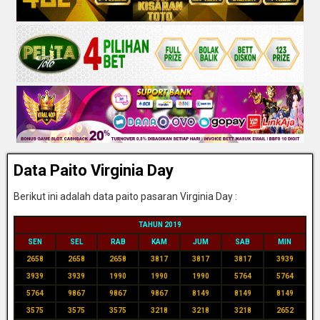
Data Paito Virginia Day
Berikut ini adalah data paito pasaran Virginia Day :
TAHUN 2019
SEN
SEL
RAB
KAM
JUM
SAB
MIN
2658
2658
2658
3817
3817
3817
3939
3939
3939
1990
1990
1990
5764
5764
5764
9867
9867
9867
8149
8149
8149
3575
3575
3575
3218
3218
3218
2652