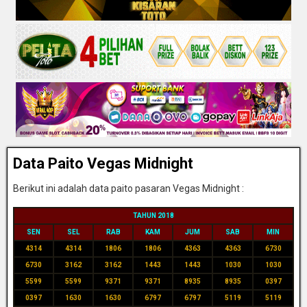
Data Paito Vegas Midnight
Berikut ini adalah data paito pasaran Vegas Midnight :
TAHUN 2018
SEN
SEL
RAB
KAM
JUM
SAB
MIN
4314
4314
1806
1806
4363
4363
6730
6730
3162
3162
1443
1443
1030
1030
5599
5599
9371
9371
8935
8935
0397
0397
1630
1630
6797
6797
5119
5119