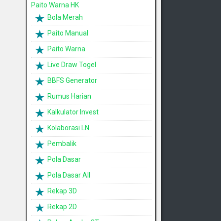
Paito Warna HK
Bola Merah
Paito Manual
Paito Warna
Live Draw Togel
BBFS Generator
Rumus Harian
Kalkulator Invest
Kolaborasi LN
Pembalik
Pola Dasar
Pola Dasar All
Rekap 3D
Rekap 2D