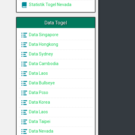
Statistik Togel Nevada
Data Togel
Data Singapore
Data Hongkong
Data Sydney
Data Cambodia
Data Laos
Data Bullseye
Data Pcso
Data Korea
Data Laos
Data Taipei
Data Nevada