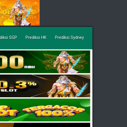
diksi SGP
Prediksi HK
Prediksi Sydney