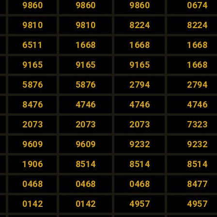
9860
9860
9860
0674
9810
9810
8224
8224
6511
1668
1668
1668
9165
9165
9165
1668
5876
5876
2794
2794
8476
4746
4746
4746
2073
2073
2073
7323
9609
9609
9232
9232
1906
8514
8514
8514
0468
0468
0468
8477
0142
0142
4957
4957