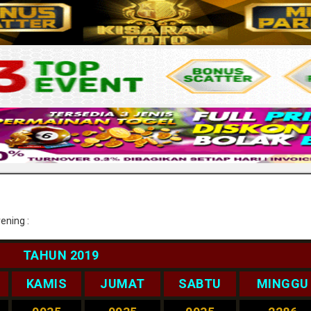
ening :
TAHUN 2019
KAMIS
JUMAT
SABTU
MINGGU