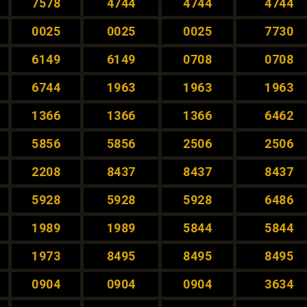
7578
4744
4744
4744
0025
0025
0025
7730
6149
6149
0708
0708
6744
1963
1963
1963
1366
1366
1366
6462
5856
5856
2506
2506
2208
8437
8437
8437
5928
5928
5928
6486
1989
1989
5844
5844
1973
8495
8495
8495
0904
0904
0904
3634