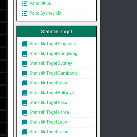
Paito HK 6D
Paito Sydney 6D
Statistik Togel
Statistik Togel Singapore
Statistik Togel Hongkong
Statistik Togel Sydney
Statistik Togel Cambodia
Statistik Togel Laos
Statistik Togel Bullseye
Statistik Togel Pcso
Statistik Togel Korea
Statistik Togel Laos
Statistik Togel Taipei