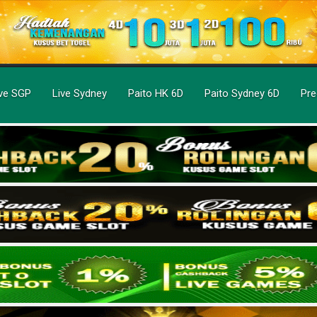
ive SGP
Live Sydney
Paito HK 6D
Paito Sydney 6D
Pre