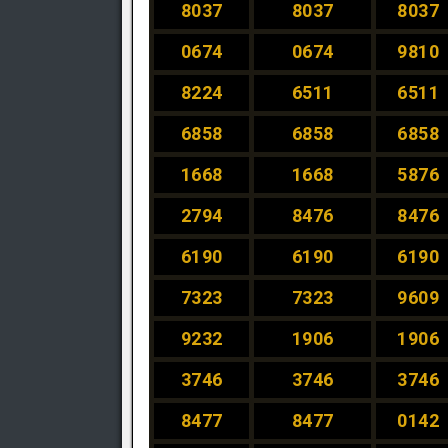
8037
8037
8037
0674
0674
9810
8224
6511
6511
6858
6858
6858
1668
1668
5876
2794
8476
8476
6190
6190
6190
7323
7323
9609
9232
1906
1906
3746
3746
3746
8477
8477
0142