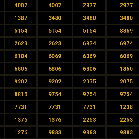
4007
4007
2977
2977
1387
3480
3480
3480
5154
5154
5154
8369
2623
2623
6974
6974
6184
6069
6069
6069
6806
6806
6806
1850
9202
9202
2075
2075
8816
9754
9754
9754
7731
7731
7731
1238
1376
1376
2253
2253
1276
9883
9883
9883