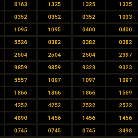
6163
1325
1325
1325
0352
0352
0352
1033
1095
1095
0400
0400
5526
0382
0382
0382
2504
2504
2504
2397
9859
9859
9323
9323
5557
1097
1097
1097
1866
1866
1866
1569
4252
4252
2522
2522
4890
1456
1456
1456
0745
0745
0745
3498