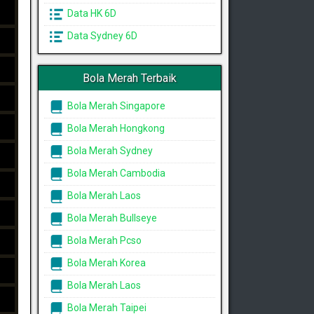
Data HK 6D
Data Sydney 6D
Bola Merah Terbaik
Bola Merah Singapore
Bola Merah Hongkong
Bola Merah Sydney
Bola Merah Cambodia
Bola Merah Laos
Bola Merah Bullseye
Bola Merah Pcso
Bola Merah Korea
Bola Merah Laos
Bola Merah Taipei