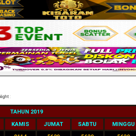
ight :
TAHUN 2019
KAMIS
JUMAT
SABTU
MINGGU