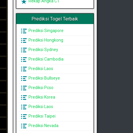
Rekap Angka CT
Prediksi Togel Terbaik
Prediksi Singapore
Prediksi Hongkong
Prediksi Sydney
Prediksi Cambodia
Prediksi Laos
Prediksi Bullseye
Prediksi Pcso
Prediksi Korea
Prediksi Laos
Prediksi Taipei
Prediksi Nevada