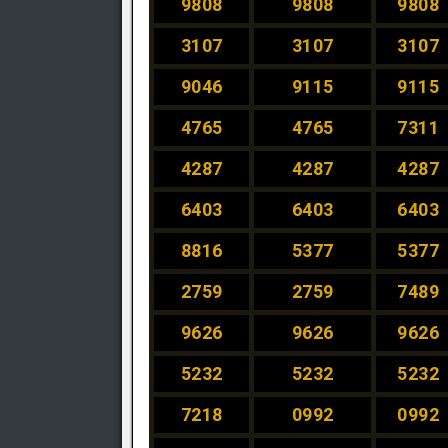
9808
9808
9808
3107
3107
3107
9046
9115
9115
4765
4765
7311
4287
4287
4287
6403
6403
6403
8816
5377
5377
2759
2759
7489
9626
9626
9626
5232
5232
5232
7218
0992
0992