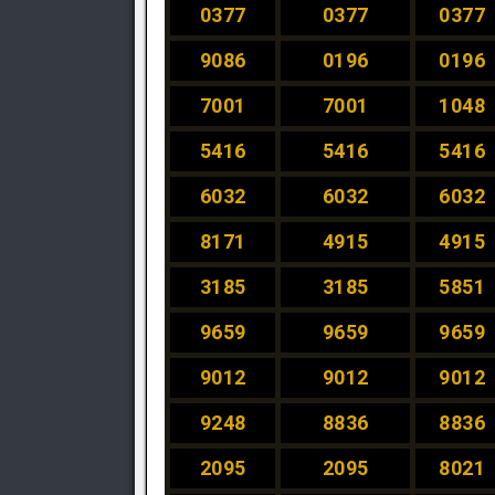
0377
0377
0377
9086
0196
0196
7001
7001
1048
5416
5416
5416
6032
6032
6032
8171
4915
4915
3185
3185
5851
9659
9659
9659
9012
9012
9012
9248
8836
8836
2095
2095
8021