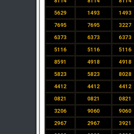
8114
8114
8114
5629
1493
1493
7695
7695
3227
6373
6373
6373
5116
5116
5116
8591
4918
4918
5823
5823
8028
4412
4412
4412
0821
0821
0821
3206
9060
9060
2967
2967
3921