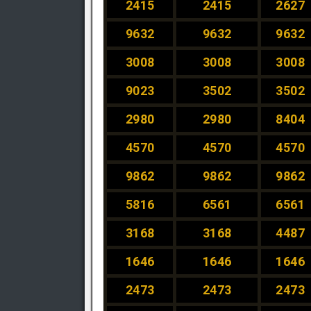
2415
2415
2627
9632
9632
9632
3008
3008
3008
9023
3502
3502
2980
2980
8404
4570
4570
4570
9862
9862
9862
5816
6561
6561
3168
3168
4487
1646
1646
1646
2473
2473
2473