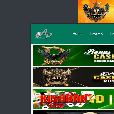
Home
Live HK
L