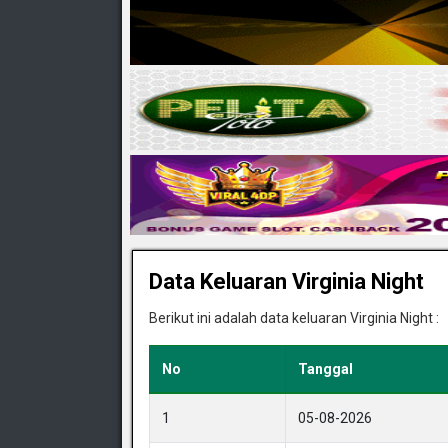
Data Keluaran Virginia Night
Berikut ini adalah data keluaran Virginia Night :
No
Tanggal
1
05-08-2026