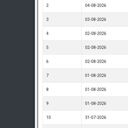
2
04-08-2026
3
03-08-2026
4
02-08-2026
5
02-08-2026
6
02-08-2026
7
01-08-2026
8
01-08-2026
9
01-08-2026
10
31-07-2026