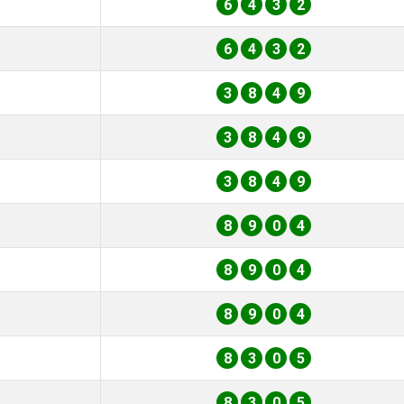
6
4
3
2
6
4
3
2
3
8
4
9
3
8
4
9
3
8
4
9
8
9
0
4
8
9
0
4
8
9
0
4
8
3
0
5
8
3
0
5