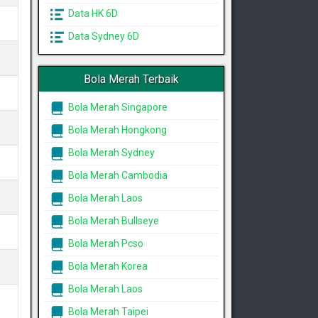
Data HK 6D
Data Sydney 6D
Bola Merah Terbaik
Bola Merah Singapore
Bola Merah Hongkong
Bola Merah Sydney
Bola Merah Cambodia
Bola Merah Laos
Bola Merah Bullseye
Bola Merah Pcso
Bola Merah Korea
Bola Merah Laos
Bola Merah Taipei