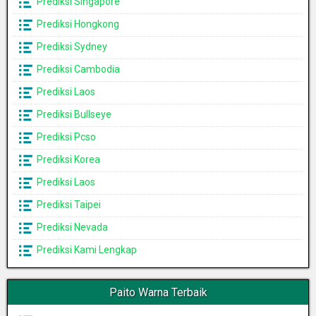
Prediksi Singapore
Prediksi Hongkong
Prediksi Sydney
Prediksi Cambodia
Prediksi Laos
Prediksi Bullseye
Prediksi Pcso
Prediksi Korea
Prediksi Laos
Prediksi Taipei
Prediksi Nevada
Prediksi Kami Lengkap
Paito Warna Terbaik