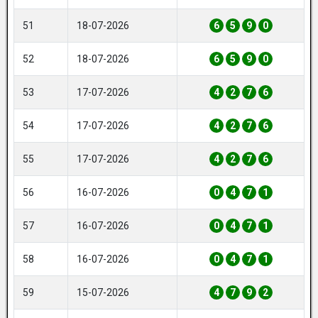
51
18-07-2026
6
5
9
0
52
18-07-2026
6
5
9
0
53
17-07-2026
4
2
7
6
54
17-07-2026
4
2
7
6
55
17-07-2026
4
2
7
6
56
16-07-2026
0
4
7
1
57
16-07-2026
0
4
7
1
58
16-07-2026
0
4
7
1
59
15-07-2026
4
7
9
2