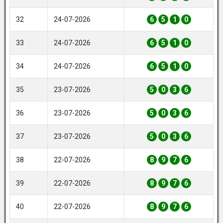
32
24-07-2026
6
5
1
0
33
24-07-2026
6
5
1
0
34
24-07-2026
6
5
1
0
35
23-07-2026
5
0
3
6
36
23-07-2026
5
0
3
6
37
23-07-2026
5
0
3
6
38
22-07-2026
8
9
7
6
39
22-07-2026
8
9
7
6
40
22-07-2026
8
9
7
6