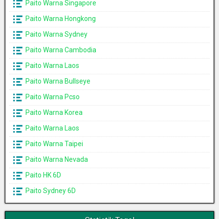
Paito Warna Singapore
Paito Warna Hongkong
Paito Warna Sydney
Paito Warna Cambodia
Paito Warna Laos
Paito Warna Bullseye
Paito Warna Pcso
Paito Warna Korea
Paito Warna Laos
Paito Warna Taipei
Paito Warna Nevada
Paito HK 6D
Paito Sydney 6D