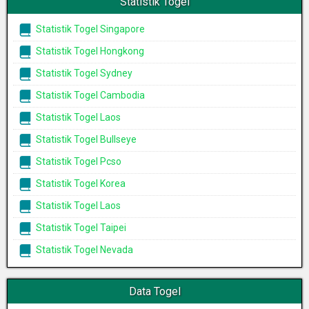
Statistik Togel
Statistik Togel Singapore
Statistik Togel Hongkong
Statistik Togel Sydney
Statistik Togel Cambodia
Statistik Togel Laos
Statistik Togel Bullseye
Statistik Togel Pcso
Statistik Togel Korea
Statistik Togel Laos
Statistik Togel Taipei
Statistik Togel Nevada
Data Togel