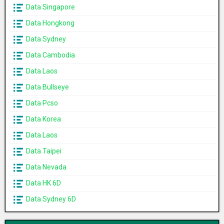
Data Singapore
Data Hongkong
Data Sydney
Data Cambodia
Data Laos
Data Bullseye
Data Pcso
Data Korea
Data Laos
Data Taipei
Data Nevada
Data HK 6D
Data Sydney 6D