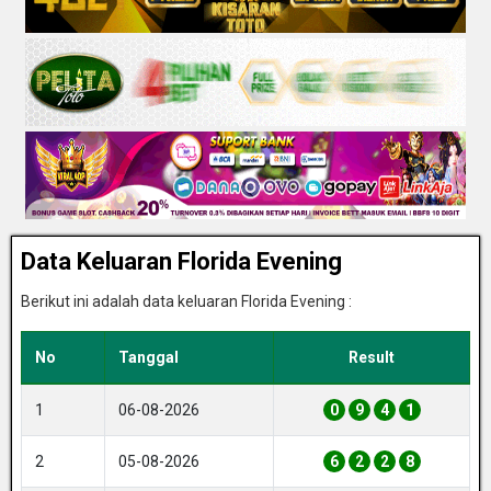
Data Keluaran Florida Evening
Berikut ini adalah data keluaran Florida Evening :
No
Tanggal
Result
1
06-08-2026
0
9
4
1
2
05-08-2026
6
2
2
8