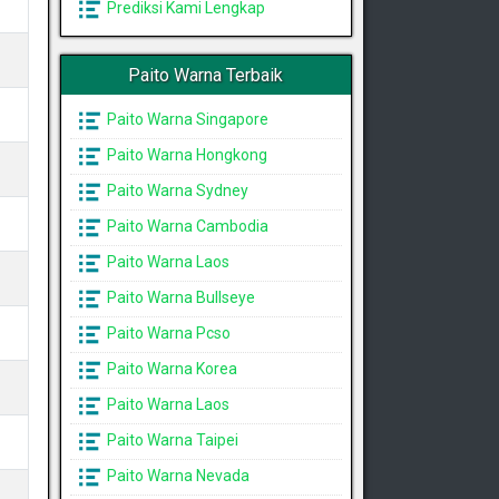
Prediksi Kami Lengkap
Paito Warna Terbaik
Paito Warna Singapore
Paito Warna Hongkong
Paito Warna Sydney
Paito Warna Cambodia
Paito Warna Laos
Paito Warna Bullseye
Paito Warna Pcso
Paito Warna Korea
Paito Warna Laos
Paito Warna Taipei
Paito Warna Nevada