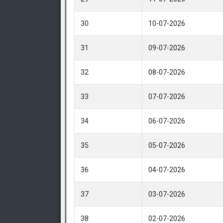
30
10-07-2026
31
09-07-2026
32
08-07-2026
33
07-07-2026
34
06-07-2026
35
05-07-2026
36
04-07-2026
37
03-07-2026
38
02-07-2026