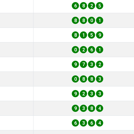
6
8
2
5
8
8
0
1
8
1
5
9
0
2
6
1
9
7
3
2
0
8
8
3
9
2
3
3
9
3
8
4
6
3
6
4