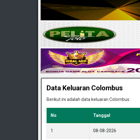
Data Keluaran Colombus
Berikut ini adalah data keluaran Colombus :
No
Tanggal
1
08-08-2026