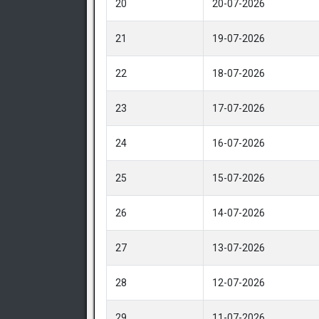
20
20-07-2026
21
19-07-2026
22
18-07-2026
23
17-07-2026
24
16-07-2026
25
15-07-2026
26
14-07-2026
27
13-07-2026
28
12-07-2026
29
11-07-2026