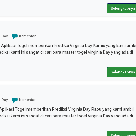
Selengkapnya
a Day
Komentar
6 Aplikasi Togel memberikan Prediksi Virginia Day Kamis yang kami ambi
diksi kami ini sangat di cari para master togel Virginia Day yang ada di
Selengkapnya
a Day
Komentar
 Aplikasi Togel memberikan Prediksi Virginia Day Rabu yang kami ambil
diksi kami ini sangat di cari para master togel Virginia Day yang ada di
Selengkapnya