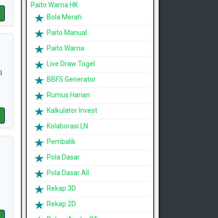
Paito Warna HK
Bola Merah
Paito Manual
Paito Warna
Live Draw Togel
l
BBFS Generator
Rumus Harian
Kalkulator Invest
Kolaborasi LN
Pembalik
Pola Dasar
Pola Dasar All
Rekap 3D
Rekap 2D