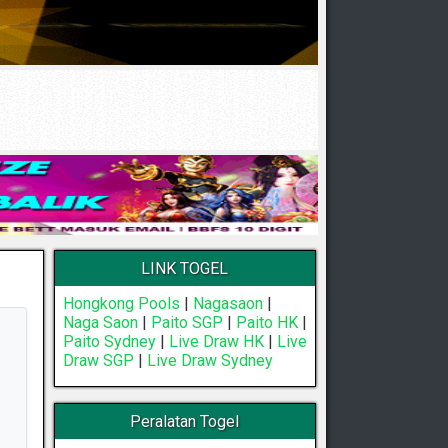
LINK TOGEL
Hongkong Pools
|
Nagasaon
|
Naga Saon
|
Paito SGP
|
Paito HK
|
Paito Sydney
|
Live Draw HK
|
Live
Draw SGP
|
Live Draw Sydney
Peralatan Togel