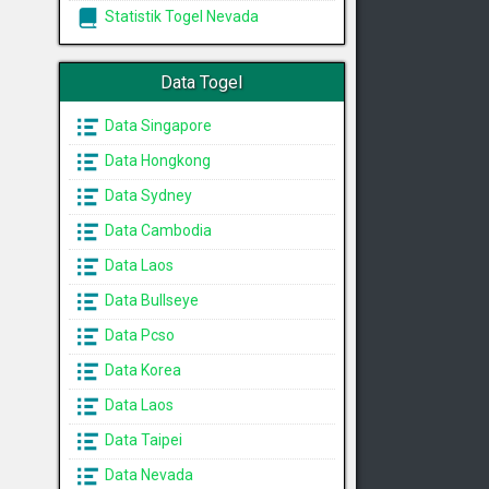
Statistik Togel Nevada
Data Togel
Data Singapore
Data Hongkong
Data Sydney
Data Cambodia
Data Laos
Data Bullseye
Data Pcso
Data Korea
Data Laos
Data Taipei
Data Nevada