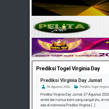
Prediksi Togel Virginia Day
Prediksi Virginia Day Jumat
06 Agustus 2026
Prediksi Togel Virgini
Prediksi Virginia Day Jumat, 07 Agustus 202
ambil dari rumus kami yang sangat jitu, di ma
ada di indonesia.Prediksi Virginia [...]