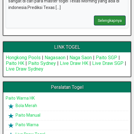
sangat di cari para master togel Texas Morning yang ada di
indonesia.Prediksi Texas [...]
Selengkapnya
LINK TOGEL
Hongkong Pools
|
Nagasaon
|
Naga Saon
|
Paito SGP
|
Paito HK
|
Paito Sydney
|
Live Draw HK
|
Live Draw SGP
|
Live Draw Sydney
Peralatan Togel
Paito Warna HK
Bola Merah
Paito Manual
Paito Warna