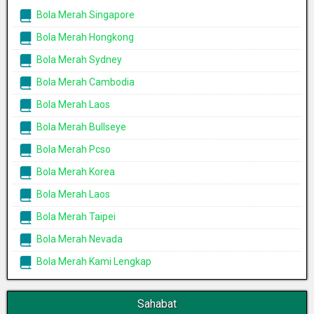
Bola Merah Singapore
Bola Merah Hongkong
Bola Merah Sydney
Bola Merah Cambodia
Bola Merah Laos
Bola Merah Bullseye
Bola Merah Pcso
Bola Merah Korea
Bola Merah Laos
Bola Merah Taipei
Bola Merah Nevada
Bola Merah Kami Lengkap
Sahabat