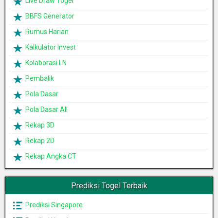
Live Draw Togel
BBFS Generator
Rumus Harian
Kalkulator Invest
Kolaborasi LN
Pembalik
Pola Dasar
Pola Dasar All
Rekap 3D
Rekap 2D
Rekap Angka CT
Prediksi Togel Terbaik
Prediksi Singapore