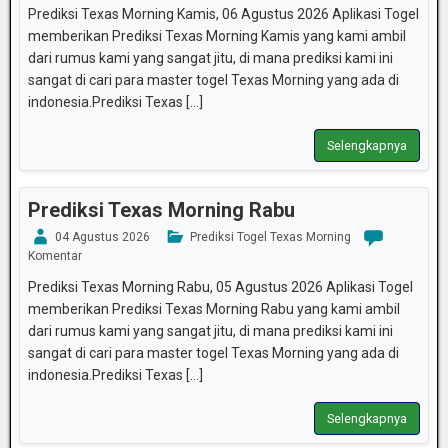
Prediksi Texas Morning Kamis, 06 Agustus 2026 Aplikasi Togel
memberikan Prediksi Texas Morning Kamis yang kami ambil
dari rumus kami yang sangat jitu, di mana prediksi kami ini
sangat di cari para master togel Texas Morning yang ada di
indonesia.Prediksi Texas [...]
Selengkapnya
Prediksi Texas Morning Rabu
04 Agustus 2026
Prediksi Togel Texas Morning
Komentar
Prediksi Texas Morning Rabu, 05 Agustus 2026 Aplikasi Togel
memberikan Prediksi Texas Morning Rabu yang kami ambil
dari rumus kami yang sangat jitu, di mana prediksi kami ini
sangat di cari para master togel Texas Morning yang ada di
indonesia.Prediksi Texas [...]
Selengkapnya