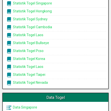
Statistik Togel Singapore
Statistik Togel Hongkong
Statistik Togel Sydney
Statistik Togel Cambodia
Statistik Togel Laos
Statistik Togel Bullseye
Statistik Togel Pcso
Statistik Togel Korea
Statistik Togel Laos
Statistik Togel Taipei
Statistik Togel Nevada
Data Togel
Data Singapore