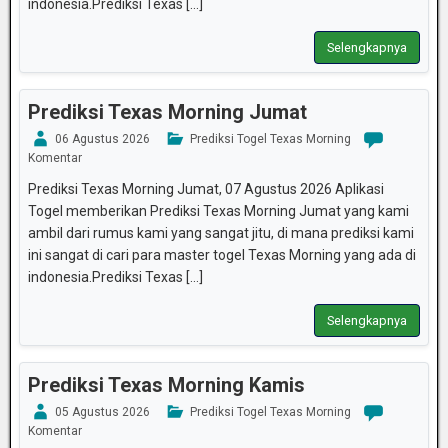
indonesia.Prediksi Texas [...]
Selengkapnya
Prediksi Texas Morning Jumat
06 Agustus 2026
Prediksi Togel Texas Morning
Komentar
Prediksi Texas Morning Jumat, 07 Agustus 2026 Aplikasi
Togel memberikan Prediksi Texas Morning Jumat yang kami
ambil dari rumus kami yang sangat jitu, di mana prediksi kami
ini sangat di cari para master togel Texas Morning yang ada di
indonesia.Prediksi Texas [...]
Selengkapnya
Prediksi Texas Morning Kamis
05 Agustus 2026
Prediksi Togel Texas Morning
Komentar