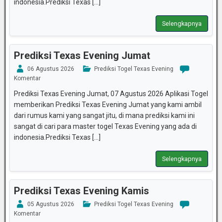
indonesia.Prediksi Texas [...]
Selengkapnya
Prediksi Texas Evening Jumat
06 Agustus 2026
Prediksi Togel Texas Evening
Komentar
Prediksi Texas Evening Jumat, 07 Agustus 2026 Aplikasi Togel
memberikan Prediksi Texas Evening Jumat yang kami ambil
dari rumus kami yang sangat jitu, di mana prediksi kami ini
sangat di cari para master togel Texas Evening yang ada di
indonesia.Prediksi Texas [...]
Selengkapnya
Prediksi Texas Evening Kamis
05 Agustus 2026
Prediksi Togel Texas Evening
Komentar