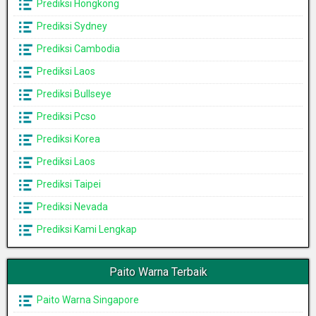
Prediksi Hongkong
Prediksi Sydney
Prediksi Cambodia
Prediksi Laos
Prediksi Bullseye
Prediksi Pcso
Prediksi Korea
Prediksi Laos
Prediksi Taipei
Prediksi Nevada
Prediksi Kami Lengkap
Paito Warna Terbaik
Paito Warna Singapore