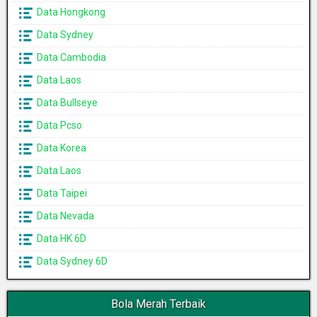
Data Hongkong
Data Sydney
Data Cambodia
Data Laos
Data Bullseye
Data Pcso
Data Korea
Data Laos
Data Taipei
Data Nevada
Data HK 6D
Data Sydney 6D
Bola Merah Terbaik