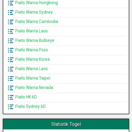
Paito Warna Hongkong
Paito Warna Sydney
Paito Warna Cambodia
Paito Warna Laos
Paito Warna Bullseye
Paito Warna Pcso
Paito Warna Korea
Paito Warna Laos
Paito Warna Taipei
Paito Warna Nevada
Paito HK 6D
Paito Sydney 6D
Statistik Togel