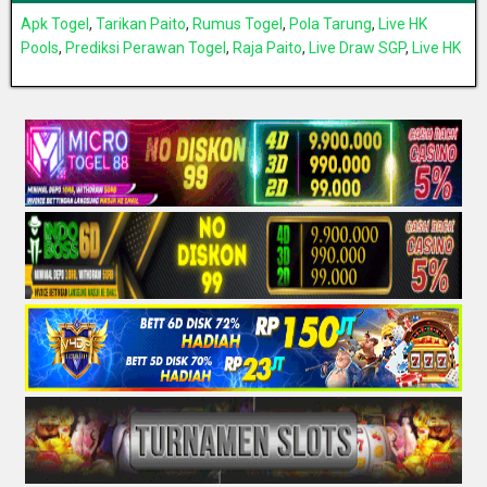
Apk Togel
,
Tarikan Paito
,
Rumus Togel
,
Pola Tarung
,
Live HK
Pools
,
Prediksi Perawan Togel
,
Raja Paito
,
Live Draw SGP
,
Live HK