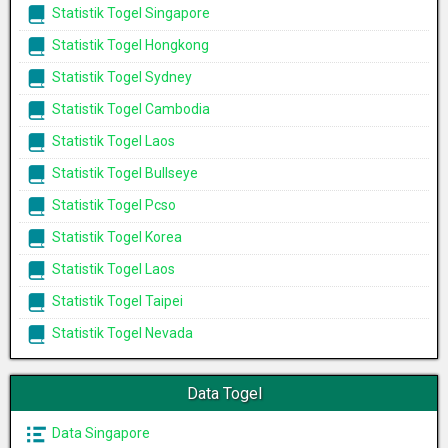
Statistik Togel Singapore
Statistik Togel Hongkong
Statistik Togel Sydney
Statistik Togel Cambodia
Statistik Togel Laos
Statistik Togel Bullseye
Statistik Togel Pcso
Statistik Togel Korea
Statistik Togel Laos
Statistik Togel Taipei
Statistik Togel Nevada
Data Togel
Data Singapore