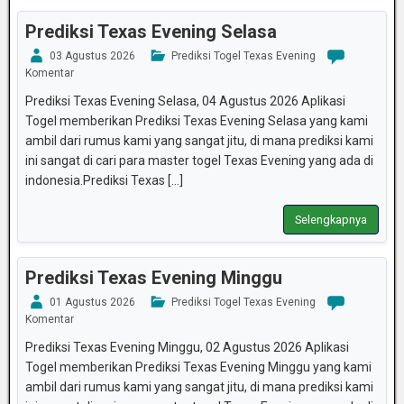
Prediksi Texas Evening Selasa
03 Agustus 2026
Prediksi Togel Texas Evening
Komentar
Prediksi Texas Evening Selasa, 04 Agustus 2026 Aplikasi
Togel memberikan Prediksi Texas Evening Selasa yang kami
ambil dari rumus kami yang sangat jitu, di mana prediksi kami
ini sangat di cari para master togel Texas Evening yang ada di
indonesia.Prediksi Texas [...]
Selengkapnya
Prediksi Texas Evening Minggu
01 Agustus 2026
Prediksi Togel Texas Evening
Komentar
Prediksi Texas Evening Minggu, 02 Agustus 2026 Aplikasi
Togel memberikan Prediksi Texas Evening Minggu yang kami
ambil dari rumus kami yang sangat jitu, di mana prediksi kami