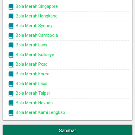
Bola Merah Singapore
Bola Merah Hongkong
Bola Merah Sydney
Bola Merah Cambodia
Bola Merah Laos
Bola Merah Bullseye
Bola Merah Pcso
Bola Merah Korea
Bola Merah Laos
Bola Merah Taipei
Bola Merah Nevada
Bola Merah Kami Lengkap
Sahabat