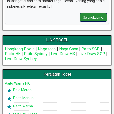
ini sangat di cari para master togel Texas Evening yang ada di
indonesia.Prediksi Texas [...]
Selengkapnya
LINK TOGEL
Hongkong Pools
|
Nagasaon
|
Naga Saon
|
Paito SGP
|
Paito HK
|
Paito Sydney
|
Live Draw HK
|
Live Draw SGP
|
Live Draw Sydney
Peralatan Togel
Paito Warna HK
Bola Merah
Paito Manual
Paito Warna