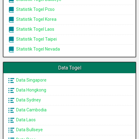
Statistik Togel Pcso
Statistik Togel Korea
Statistik Togel Laos
Statistik Togel Taipei
Statistik Togel Nevada
Data Togel
Data Singapore
Data Hongkong
Data Sydney
Data Cambodia
Data Laos
Data Bullseye