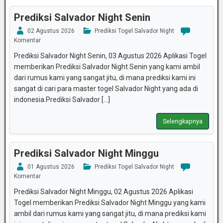
Prediksi Salvador Night Senin
02 Agustus 2026
Prediksi Togel Salvador Night
Komentar
Prediksi Salvador Night Senin, 03 Agustus 2026 Aplikasi Togel
memberikan Prediksi Salvador Night Senin yang kami ambil
dari rumus kami yang sangat jitu, di mana prediksi kami ini
sangat di cari para master togel Salvador Night yang ada di
indonesia.Prediksi Salvador [...]
Selengkapnya
Prediksi Salvador Night Minggu
01 Agustus 2026
Prediksi Togel Salvador Night
Komentar
Prediksi Salvador Night Minggu, 02 Agustus 2026 Aplikasi
Togel memberikan Prediksi Salvador Night Minggu yang kami
ambil dari rumus kami yang sangat jitu, di mana prediksi kami