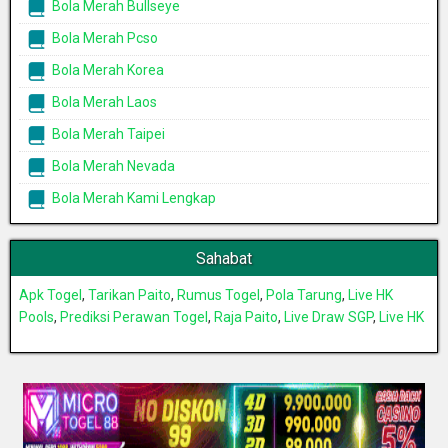
Bola Merah Bullseye
Bola Merah Pcso
Bola Merah Korea
Bola Merah Laos
Bola Merah Taipei
Bola Merah Nevada
Bola Merah Kami Lengkap
Sahabat
Apk Togel
,
Tarikan Paito
,
Rumus Togel
,
Pola Tarung
,
Live HK
Pools
,
Prediksi Perawan Togel
,
Raja Paito
,
Live Draw SGP
,
Live HK