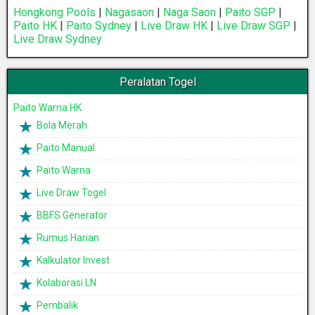
Hongkong Pools
|
Nagasaon
|
Naga Saon
|
Paito SGP
|
Paito HK
|
Paito Sydney
|
Live Draw HK
|
Live Draw SGP
|
Live Draw Sydney
Peralatan Togel
Paito Warna HK
Bola Merah
Paito Manual
Paito Warna
Live Draw Togel
BBFS Generator
Rumus Harian
Kalkulator Invest
Kolaborasi LN
Pembalik