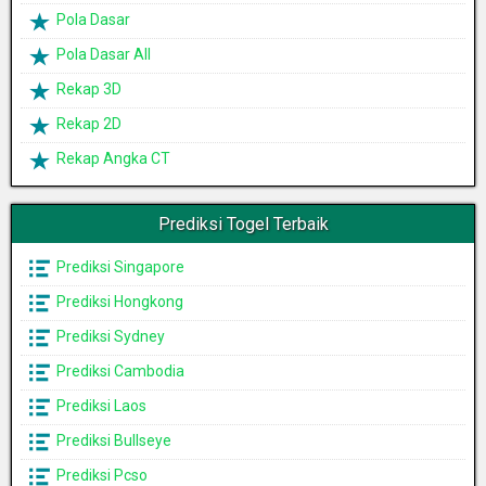
Pola Dasar
Pola Dasar All
Rekap 3D
Rekap 2D
Rekap Angka CT
Prediksi Togel Terbaik
Prediksi Singapore
Prediksi Hongkong
Prediksi Sydney
Prediksi Cambodia
Prediksi Laos
Prediksi Bullseye
Prediksi Pcso