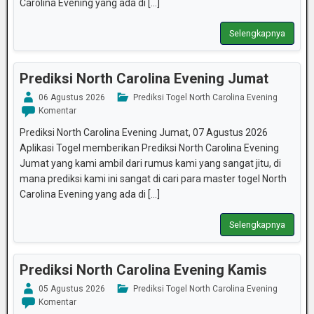
Carolina Evening yang ada di [...]
Selengkapnya
Prediksi North Carolina Evening Jumat
06 Agustus 2026
Prediksi Togel North Carolina Evening
Komentar
Prediksi North Carolina Evening Jumat, 07 Agustus 2026
Aplikasi Togel memberikan Prediksi North Carolina Evening
Jumat yang kami ambil dari rumus kami yang sangat jitu, di
mana prediksi kami ini sangat di cari para master togel North
Carolina Evening yang ada di [...]
Selengkapnya
Prediksi North Carolina Evening Kamis
05 Agustus 2026
Prediksi Togel North Carolina Evening
Komentar