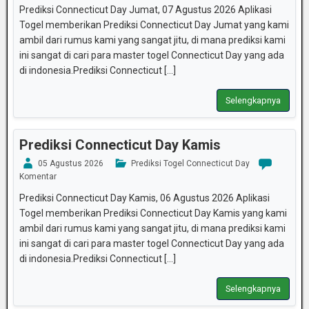
Prediksi Connecticut Day Jumat, 07 Agustus 2026 Aplikasi
Togel memberikan Prediksi Connecticut Day Jumat yang kami
ambil dari rumus kami yang sangat jitu, di mana prediksi kami
ini sangat di cari para master togel Connecticut Day yang ada
di indonesia.Prediksi Connecticut [...]
Selengkapnya
Prediksi Connecticut Day Kamis
05 Agustus 2026
Prediksi Togel Connecticut Day
Komentar
Prediksi Connecticut Day Kamis, 06 Agustus 2026 Aplikasi
Togel memberikan Prediksi Connecticut Day Kamis yang kami
ambil dari rumus kami yang sangat jitu, di mana prediksi kami
ini sangat di cari para master togel Connecticut Day yang ada
di indonesia.Prediksi Connecticut [...]
Selengkapnya