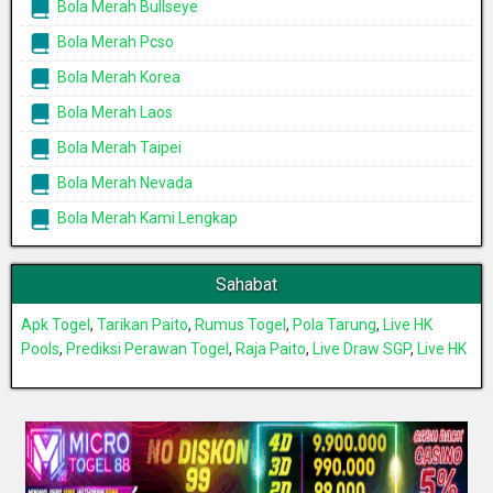
Bola Merah Bullseye
Bola Merah Pcso
Bola Merah Korea
Bola Merah Laos
Bola Merah Taipei
Bola Merah Nevada
Bola Merah Kami Lengkap
Sahabat
Apk Togel
,
Tarikan Paito
,
Rumus Togel
,
Pola Tarung
,
Live HK
Pools
,
Prediksi Perawan Togel
,
Raja Paito
,
Live Draw SGP
,
Live HK