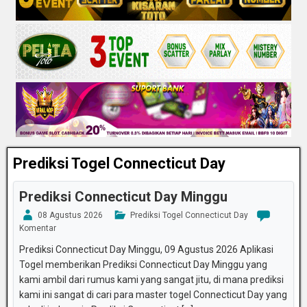
Prediksi Togel Connecticut Day
Prediksi Connecticut Day Minggu
08 Agustus 2026
Prediksi Togel Connecticut Day
Komentar
Prediksi Connecticut Day Minggu, 09 Agustus 2026 Aplikasi
Togel memberikan Prediksi Connecticut Day Minggu yang
kami ambil dari rumus kami yang sangat jitu, di mana prediksi
kami ini sangat di cari para master togel Connecticut Day yang