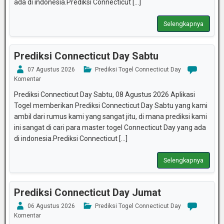
ada di indonesia.Prediksi Connecticut [...]
Selengkapnya
Prediksi Connecticut Day Sabtu
07 Agustus 2026
Prediksi Togel Connecticut Day
Komentar
Prediksi Connecticut Day Sabtu, 08 Agustus 2026 Aplikasi
Togel memberikan Prediksi Connecticut Day Sabtu yang kami
ambil dari rumus kami yang sangat jitu, di mana prediksi kami
ini sangat di cari para master togel Connecticut Day yang ada
di indonesia.Prediksi Connecticut [...]
Selengkapnya
Prediksi Connecticut Day Jumat
06 Agustus 2026
Prediksi Togel Connecticut Day
Komentar