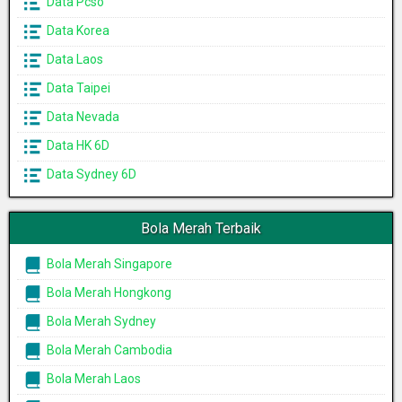
Data Pcso
Data Korea
Data Laos
Data Taipei
Data Nevada
Data HK 6D
Data Sydney 6D
Bola Merah Terbaik
Bola Merah Singapore
Bola Merah Hongkong
Bola Merah Sydney
Bola Merah Cambodia
Bola Merah Laos