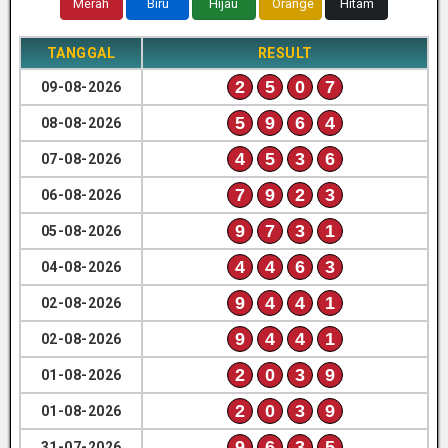
Merah
Biru
Hijau
Orange
Hitam
TANGGAL
RESULT
2
5
0
7
09-08-2026
5
9
6
4
08-08-2026
4
5
3
6
07-08-2026
7
9
2
3
06-08-2026
9
7
3
1
05-08-2026
4
4
6
3
04-08-2026
9
4
4
1
02-08-2026
9
4
4
1
02-08-2026
2
0
3
9
01-08-2026
2
0
3
9
01-08-2026
9
6
3
5
31-07-2026