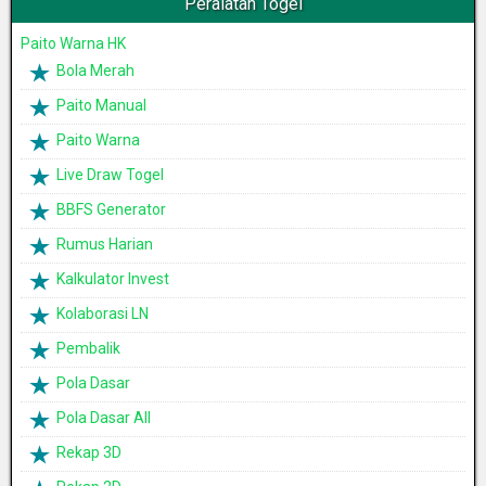
Peralatan Togel
Paito Warna HK
Bola Merah
Paito Manual
Paito Warna
Live Draw Togel
BBFS Generator
Rumus Harian
Kalkulator Invest
Kolaborasi LN
Pembalik
Pola Dasar
Pola Dasar All
Rekap 3D