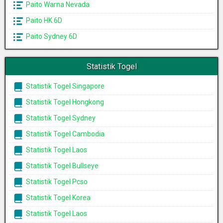
Paito Warna Nevada
Paito HK 6D
Paito Sydney 6D
Statistik Togel
Statistik Togel Singapore
Statistik Togel Hongkong
Statistik Togel Sydney
Statistik Togel Cambodia
Statistik Togel Laos
Statistik Togel Bullseye
Statistik Togel Pcso
Statistik Togel Korea
Statistik Togel Laos