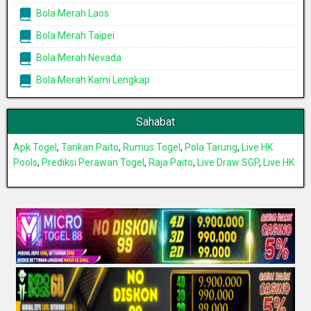
Bola Merah Laos
Bola Merah Taipei
Bola Merah Nevada
Bola Merah Kami Lengkap
Sahabat
Apk Togel
,
Tarikan Paito
,
Rumus Togel
,
Pola Tarung
,
Live HK
Pools
,
Prediksi Perawan Togel
,
Raja Paito
,
Live Draw SGP
,
Live HK