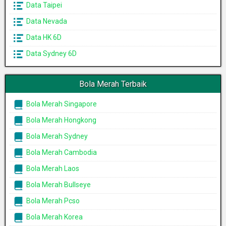
Data Taipei
Data Nevada
Data HK 6D
Data Sydney 6D
Bola Merah Terbaik
Bola Merah Singapore
Bola Merah Hongkong
Bola Merah Sydney
Bola Merah Cambodia
Bola Merah Laos
Bola Merah Bullseye
Bola Merah Pcso
Bola Merah Korea