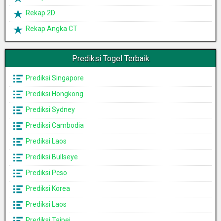
Rekap 2D
Rekap Angka CT
Prediksi Togel Terbaik
Prediksi Singapore
Prediksi Hongkong
Prediksi Sydney
Prediksi Cambodia
Prediksi Laos
Prediksi Bullseye
Prediksi Pcso
Prediksi Korea
Prediksi Laos
Prediksi Taipei