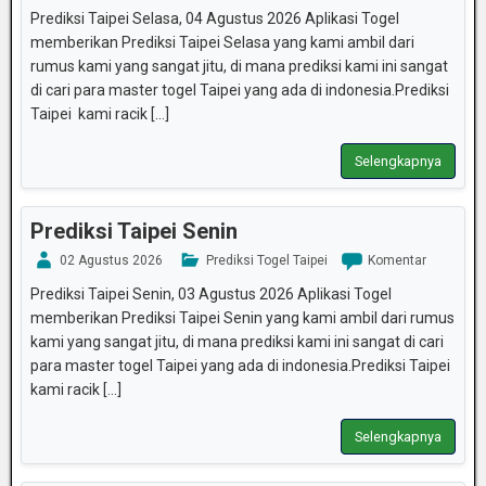
Prediksi Taipei Selasa, 04 Agustus 2026 Aplikasi Togel
memberikan Prediksi Taipei Selasa yang kami ambil dari
rumus kami yang sangat jitu, di mana prediksi kami ini sangat
di cari para master togel Taipei yang ada di indonesia.Prediksi
Taipei kami racik [...]
Selengkapnya
Prediksi Taipei Senin
02 Agustus 2026
Prediksi Togel Taipei
Komentar
Prediksi Taipei Senin, 03 Agustus 2026 Aplikasi Togel
memberikan Prediksi Taipei Senin yang kami ambil dari rumus
kami yang sangat jitu, di mana prediksi kami ini sangat di cari
para master togel Taipei yang ada di indonesia.Prediksi Taipei
kami racik [...]
Selengkapnya