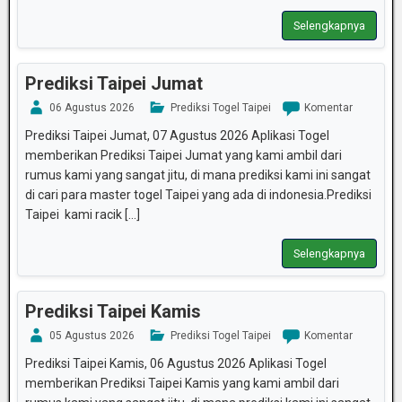
Selengkapnya
Prediksi Taipei Jumat
06 Agustus 2026
Prediksi Togel Taipei
Komentar
Prediksi Taipei Jumat, 07 Agustus 2026 Aplikasi Togel
memberikan Prediksi Taipei Jumat yang kami ambil dari
rumus kami yang sangat jitu, di mana prediksi kami ini sangat
di cari para master togel Taipei yang ada di indonesia.Prediksi
Taipei kami racik [...]
Selengkapnya
Prediksi Taipei Kamis
05 Agustus 2026
Prediksi Togel Taipei
Komentar
Prediksi Taipei Kamis, 06 Agustus 2026 Aplikasi Togel
memberikan Prediksi Taipei Kamis yang kami ambil dari