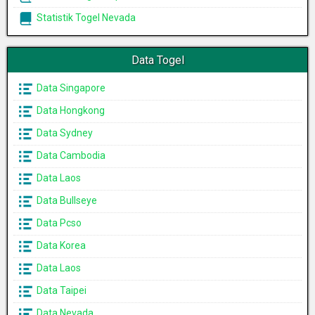
Statistik Togel Nevada
Data Togel
Data Singapore
Data Hongkong
Data Sydney
Data Cambodia
Data Laos
Data Bullseye
Data Pcso
Data Korea
Data Laos
Data Taipei
Data Nevada