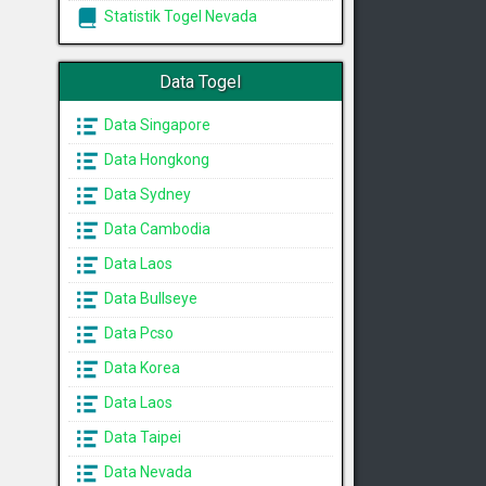
Statistik Togel Nevada
Data Togel
Data Singapore
Data Hongkong
Data Sydney
Data Cambodia
Data Laos
Data Bullseye
Data Pcso
Data Korea
Data Laos
Data Taipei
Data Nevada