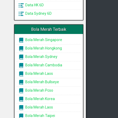
Data HK 6D
Data Sydney 6D
Bola Merah Terbaik
Bola Merah Singapore
Bola Merah Hongkong
Bola Merah Sydney
Bola Merah Cambodia
Bola Merah Laos
Bola Merah Bullseye
Bola Merah Pcso
Bola Merah Korea
Bola Merah Laos
Bola Merah Taipei