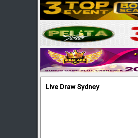
Live Draw Sydney