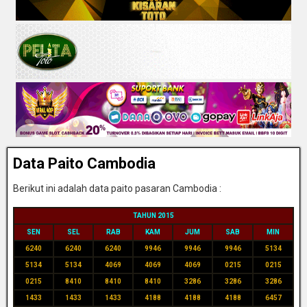
Data Paito Cambodia
Berikut ini adalah data paito pasaran Cambodia :
TAHUN 2015
SEN
SEL
RAB
KAM
JUM
SAB
MIN
6240
6240
6240
9946
9946
9946
5134
5134
5134
4069
4069
4069
0215
0215
0215
8410
8410
8410
3286
3286
3286
1433
1433
1433
4188
4188
4188
6457